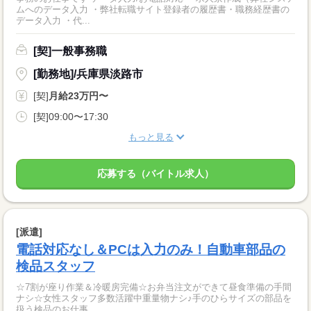
ムへのデータ入力 ・弊社転職サイト登録者の履歴書・職務経歴書の
データ入力 ・代...
[契]一般事務職
[勤務地]/兵庫県淡路市
[契]
月給23万円〜
[契]09:00〜17:30
もっと見る
応募する（バイトル求人）
[派遣]
電話対応なし＆PCは入力のみ！自動車部品の
検品スタッフ
☆7割が座り作業＆冷暖房完備☆お弁当注文ができて昼食準備の手間
ナシ☆女性スタッフ多数活躍中重量物ナシ♪手のひらサイズの部品を
扱う検品のお仕事...