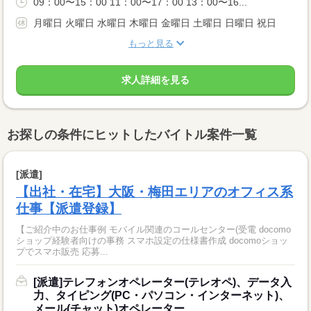
09：00〜15：00 11：00〜17：00 13：00〜16...
月曜日 火曜日 水曜日 木曜日 金曜日 土曜日 日曜日 祝日
もっと見る
求人詳細を見る
お探しの条件にヒットしたバイトル案件一覧
[派遣]
【出社・在宅】大阪・梅田エリアのオフィス系
仕事【派遣登録】
【ご紹介中のお仕事例 モバイル関連のコールセンター(受電 docomo
ショップ経験者向けの事務 スマホ設定の仕様書作成 docomoショッ
プでスマホ販売 応募...
[派遣]テレフォンオペレーター(テレオペ)、データ入
力、タイピング(PC・パソコン・インターネット)、
メール(チャット)オペレーター