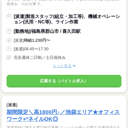
祝休み のお仕事 V...
[派遣]製造スタッフ(組立・加工等)、機械オペレーシ
ョン(汎用・NC等)、ライン作業
[勤務地]/福島県郡山市 / 喜久田駅
[派遣]
時給1,230円〜
[派遣]08:45〜17:30
完全週休二日制／土日祝休み
もっと見る
応募する（バイトル求人）
[派遣]
期間限定＼高1800円♪／池袋エリア★オフィス
ワーク+*ネイルOK◎
派遣登録に関する電話対応業務 エントリー者への電話 結果内容の入