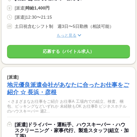
[派遣]
時給1,400円
[派遣]12:30〜21:15
土日祝含むシフト制 週3日〜5日勤務（相談可能）
もっと見る
応募する（バイトル求人）
[派遣]
地元優良派遣会社があなたに合ったお仕事をご
紹介 ☆ 長浜・彦根
＜さまざまなお仕事をご紹介 お仕事A 工場内での組立、検査、梱
包、ピッキングなどいずれか 未経験もOK お仕事B ビジネスホテル
のハウスキーパー 週2...
[派遣]ドライバー・運転手、ハウスキーパー・ハウ
スクリーニング・家事代行、製造スタッフ(組立・加
工等)