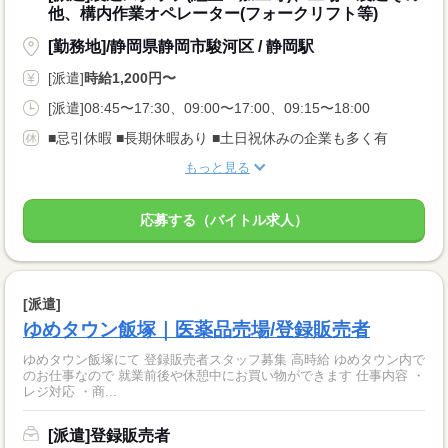
他、構内作業オペレーター(フォークリフト等)
[勤務地]/静岡県静岡市駿河区 / 静岡駅
[派遣]
時給1,200円〜
[派遣]08:45〜17:30、09:00〜17:00、09:15〜18:00
■忌引休暇 ■長期休暇あり ■土日祝休みの企業も多く有
もっと見る
応募する（バイトル求人）
[派遣]
ゆめタウン飯塚｜医薬品売場/登録販売者
ゆめタウン飯塚にて 登録販売者スタッフ募集 高時給 ゆめタウン内で
のお仕事なので 就業前後や休憩中にお買い物ができます 仕事内容 ・
レジ対応 ・商...
[派遣]登録販売者