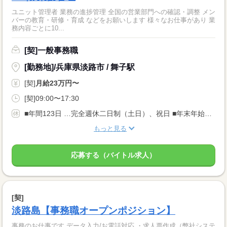
ユニット管理者 業務の進捗管理 全国の営業部門への確認・調整 メン
バーの教育・研修・育成 などをお願いします 様々なお仕事があり 業
務内容ごとに10...
[契]一般事務職
[勤務地]/兵庫県淡路市 / 舞子駅
[契]
月給23万円〜
[契]09:00〜17:30
■年間123日 …完全週休二日制（土日）、祝日 ■年末年始休暇 ■慶弔休暇 ■産休・育休実績あり ■育児・介護休暇あり ■年次有給休暇 ■ハッピーホリデー休暇 ■マイデー休暇
もっと見る
応募する（バイトル求人）
[契]
淡路島【事務職オープンポジション】
事務のお仕事です データ入力/お電話対応 ・求人票作成（弊社システ