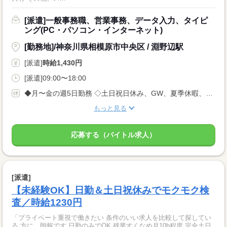
[派遣]一般事務職、営業事務、データ入力、タイピ
ング(PC・パソコン・インターネット)
[勤務地]/神奈川県相模原市中央区 / 淵野辺駅
[派遣]
時給1,430円
[派遣]09:00〜18:00
◆月〜金の週5日勤務 ◇土日祝日休み、GW、夏季休暇、年末年始（企業カレンダー）
もっと見る
応募する（バイトル求人）
[派遣]
【未経験OK】日勤＆土日祝休みでモクモク検
査／時給1230円
「プライベート重視で働きたい 条件のいい求人を比較して探してい
る 方に、朗報です 日勤のみでOK 残業すくなめ月10h程度 完全土日