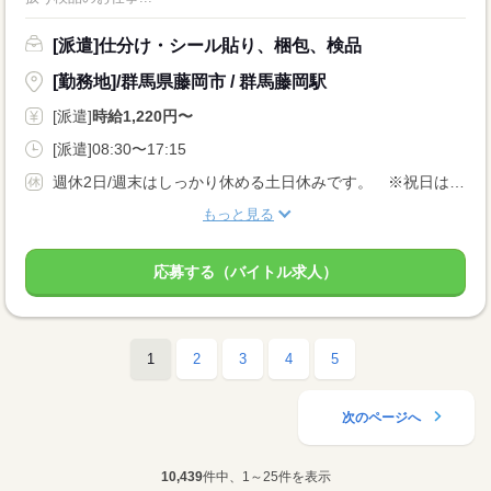
[派遣]仕分け・シール貼り、梱包、検品
[勤務地]/群馬県藤岡市 / 群馬藤岡駅
[派遣]
時給1,220円〜
[派遣]08:30〜17:15
週休2日/週末はしっかり休める土日休みです。 ※祝日は出勤あり
もっと見る
応募する（バイトル求人）
1
2
3
4
5
次のページへ
10,439
件中、1～25件を表示