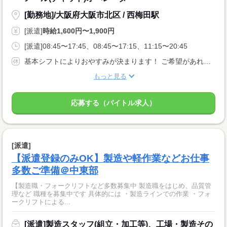
[勤務地]/大阪府大阪市北区 / 西梅田駅
[派遣]
時給1,600円〜1,900円
[派遣]08:45〜17:45、08:45〜17:15、11:15〜20:45
基本シフトによりおやすみが決まります！ ご希望があれば、事前にお電話やメールでお伝えください。
もっと見る
応募する（バイトル求人）
[派遣]
【派遣登録のみOK】製造や軽作業などお仕事
多数ご準備＠中東部
【製造職・フォークリフトなど多数募集中 製造職をはじめ、品質管
理など 職種を募集中です 具体的には ・製造ラインでの作業 ・フォ
ークリフトによる...
[派遣]製造スタッフ(組立・加工等)、工場・製造その