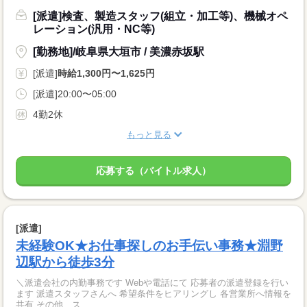
[派遣]検査、製造スタッフ(組立・加工等)、機械オペ
レーション(汎用・NC等)
[勤務地]/岐阜県大垣市 / 美濃赤坂駅
[派遣]
時給1,300円〜1,625円
[派遣]20:00〜05:00
4勤2休
もっと見る
応募する（バイトル求人）
[派遣]
未経験OK★お仕事探しのお手伝い事務★淵野
辺駅から徒歩3分
＼派遣会社の内勤事務です Webや電話にて 応募者の派遣登録を行い
ます 派遣スタッフさんへ 希望条件をヒアリングし 各営業所へ情報を
共有 その他、ス...