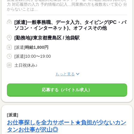
力 対応履歴の入力 予約情報の記入…同業務の方も複数名いて安心 分
からないことは...
[派遣]一般事務職、データ入力、タイピング(PC・パ
ソコン・インターネット)、オフィスその他
[勤務地]/東京都豊島区 / 池袋駅
[派遣]
時給1,800円
[派遣]10:00〜19:00
土日祝休み♪
もっと見る
応募する（バイトル求人）
[派遣]
お仕事探しを全力サポート★負担が少ないカン
タンお仕事が沢山◎