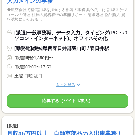
入力メインの事務
◆航空会社で整備訓練を担当する部署の事務 具体的には 訓練スケジ
ュールの管理 社員の資格取得の準備サポート 請求処理 物品購入 資
格試験にかかわる...
[派遣]一般事務職、データ入力、タイピング(PC・パ
ソコン・インターネット)、オフィスその他
[勤務地]/愛知県西春日井郡豊山町 / 春日井駅
[派遣]
時給1,350円〜
[派遣]09:00〜17:50
土曜 日曜 祝日
もっと見る
応募する（バイトル求人）
[派遣]
月収35万円以上 自動車部品の入出庫業務！