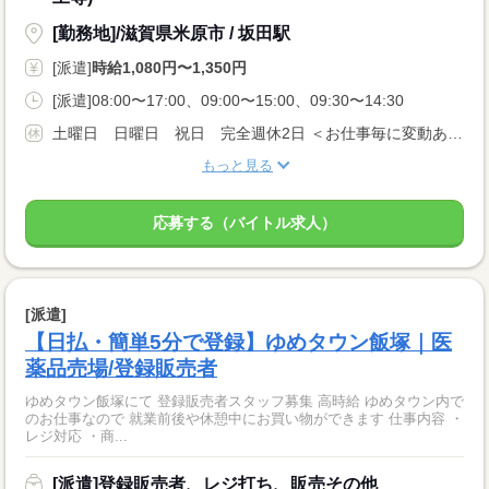
[勤務地]/滋賀県米原市 / 坂田駅
[派遣]
時給1,080円〜1,350円
[派遣]08:00〜17:00、09:00〜15:00、09:30〜14:30
土曜日 日曜日 祝日 完全週休2日 ＜お仕事毎に変動あり＞ 土日祝休みのお仕事やシフト制のものなど、 こちらも幅広いお仕事がございます。 皆さんの希望に沿ったお仕事をご紹介致します。
もっと見る
応募する（バイトル求人）
[派遣]
【日払・簡単5分で登録】ゆめタウン飯塚｜医
薬品売場/登録販売者
ゆめタウン飯塚にて 登録販売者スタッフ募集 高時給 ゆめタウン内で
のお仕事なので 就業前後や休憩中にお買い物ができます 仕事内容 ・
レジ対応 ・商...
[派遣]登録販売者、レジ打ち、販売その他