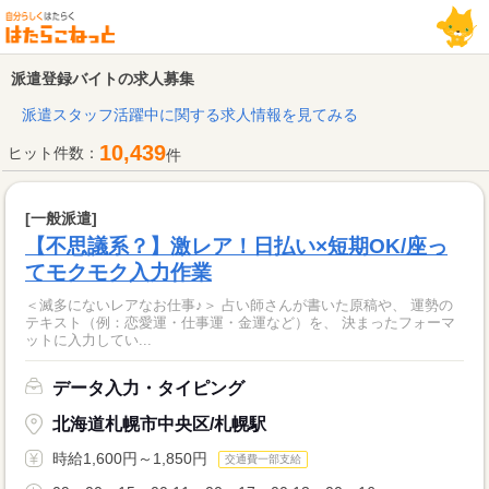
派遣登録バイトの求人募集
派遣スタッフ活躍中に関する求人情報を見てみる
10,439
ヒット件数：
件
[一般派遣]
【不思議系？】激レア！日払い×短期OK/座っ
てモクモク入力作業
＜滅多にないレアなお仕事♪＞ 占い師さんが書いた原稿や、 運勢の
テキスト（例：恋愛運・仕事運・金運など）を、 決まったフォーマ
ットに入力してい...
データ入力・タイピング
北海道札幌市中央区/札幌駅
時給1,600円～1,850円
交通費一部支給