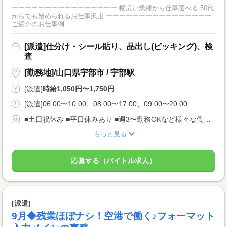
ーーーーーーーーーーーーーーーー 幅広い業種から仕事選べる 50代
からでも始められるお仕事沢山 ーーーーーーーーーーーーーーーー
ご紹介のお仕事例...
[派遣]仕分け・シール貼り、品出し(ピッキング)、検
査
[勤務地]/山口県宇部市 / 宇部駅
[派遣]
時給1,050円〜1,750円
[派遣]06:00〜10:00、08:00〜17:00、09:00〜20:00
■土日祝休み ■平日休みあり ■週3〜勤務OKなど様々な働き方あり ■シフト制 ■GW・お盆・年末年始休暇 などなどあなたの希望にあわせて お仕事をご紹介いたします！
もっと見る
応募する（バイトル求人）
[派遣]
9月◆残業ほぼナシ！空港で働く♪フォーマット