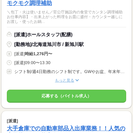
モクモク調理補助
＼包丁・火は使いません／官公庁施設内の食堂でカンタン調理補助
お仕事内容】・出来上がった料理をお皿に盛付・カウンター越しに
お渡し・使ったお鍋...
[派遣]ホールスタッフ(配膳)
[勤務地]/北海道旭川市 / 新旭川駅
[派遣]
時給1,276円〜
[派遣]09:00〜13:30
シフト制/週4日勤務のシフト制です。GWやお盆、年末年始には長期休暇があります。
もっと見る
応募する（バイトル求人）
[派遣]
大手倉庫での自動車部品入出庫業務！！人気の