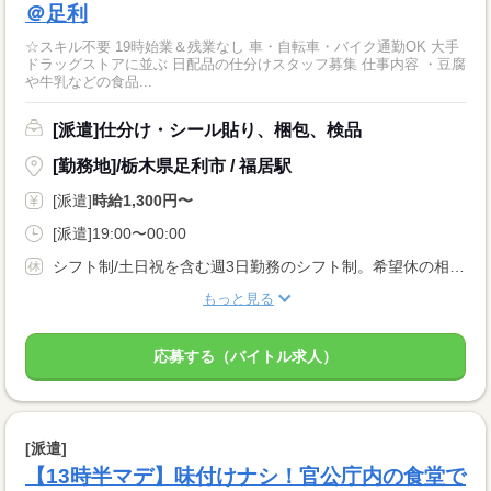
＠足利
☆スキル不要 19時始業＆残業なし 車・自転車・バイク通勤OK 大手
ドラッグストアに並ぶ 日配品の仕分けスタッフ募集 仕事内容 ・豆腐
や牛乳などの食品...
[派遣]仕分け・シール貼り、梱包、検品
[勤務地]/栃木県足利市 / 福居駅
[派遣]
時給1,300円〜
[派遣]19:00〜00:00
シフト制/土日祝を含む週3日勤務のシフト制。希望休の相談OK！
もっと見る
応募する（バイトル求人）
[派遣]
【13時半マデ】味付けナシ！官公庁内の食堂で