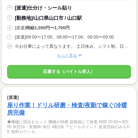
[派遣]仕分け・シール貼り
[勤務地]/山口県山口市 / 山口駅
[派遣]
時給1,050円〜1,700円
[派遣]09:00〜17:00、08:00〜17:00、00:00〜09:00
※お仕事によって異なります。 土日休み、シフト制、日勤、夜勤のみ、週3日〜など、 ご希望をご相談ください！
もっと見る
応募する（バイトル求人）
[派遣]
座り作業！ドリル研磨・検査/夜勤で稼ぐ/冷暖
房完備
◆機械に部品をセット 機械が研磨 顕微鏡にて検査 時間 20:00〜翌5:
00 休憩1h・実働8h 休日 4勤2休 アピールポイント 派遣登録のみもO
K 無料カウンセ...