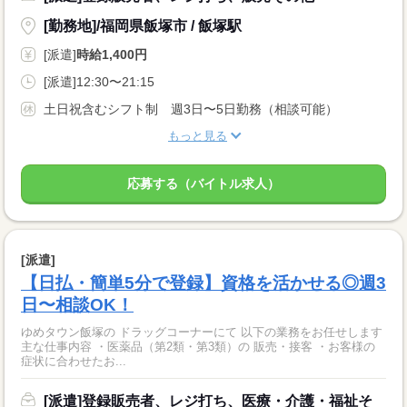
[勤務地]/福岡県飯塚市 / 飯塚駅
[派遣]
時給1,400円
[派遣]12:30〜21:15
土日祝含むシフト制 週3日〜5日勤務（相談可能）
もっと見る
応募する（バイトル求人）
[派遣]
【日払・簡単5分で登録】資格を活かせる◎週3
日〜相談OK！
ゆめタウン飯塚の ドラッグコーナーにて 以下の業務をお任せします
主な仕事内容 ・医薬品（第2類・第3類）の 販売・接客 ・お客様の
症状に合わせたお...
[派遣]登録販売者、レジ打ち、医療・介護・福祉そ