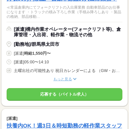
≪常温倉庫内にてフォークリフトの入出庫業務 自動車部品のお仕事
になります ・トラックの積み下ろし作業（手積み降ろしあり ・製品
の格納、部品移動...
[派遣]構内作業オペレーター(フォークリフト等)、倉
庫管理・入出荷、軽作業・物流その他
[勤務地]/群馬県太田市
[派遣]
時給1,550円〜
[派遣]05:00〜14:10
土曜出社の可能性あり 祝日カレンダーによる （GW・お盆・年末年始）は休み
もっと見る
応募する（バイトル求人）
[派遣]
扶養内OK！週3日＆時短勤務の軽作業スタッフ