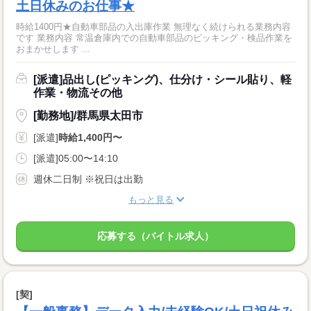
土日休みのお仕事★
時給1400円★自動車部品の入出庫作業 無理なく続けられる業務内容
です 業務内容 常温倉庫内での自動車部品のピッキング・検品作業を
おまかせします ...
[派遣]品出し(ピッキング)、仕分け・シール貼り、軽
作業・物流その他
[勤務地]/群馬県太田市
[派遣]
時給1,400円〜
[派遣]05:00〜14:10
週休二日制 ※祝日は出勤
もっと見る
応募する（バイトル求人）
[契]