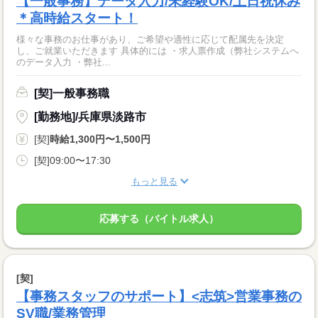
【一般事務】データ入力/未経験OK/土日祝休み
＊高時給スタート！
様々な事務のお仕事があり、ご希望や適性に応じて配属先を決定
し、ご就業いただきます 具体的には ・求人票作成（弊社システムへ
のデータ入力 ・弊社...
[契]一般事務職
[勤務地]/兵庫県淡路市
[契]
時給1,300円〜1,500円
[契]09:00〜17:30
もっと見る
応募する（バイトル求人）
[契]
【事務スタッフのサポート】<志筑>営業事務の
SV職/業務管理