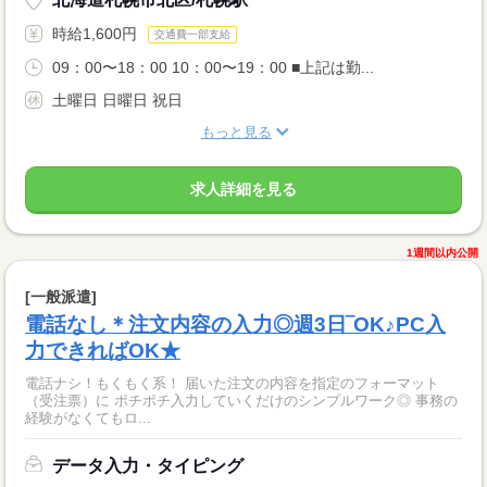
時給1,600円
交通費一部支給
09：00〜18：00 10：00〜19：00 ■上記は勤...
土曜日 日曜日 祝日
もっと見る
求人詳細を見る
1週間以内公開
[一般派遣]
電話なし＊注文内容の入力◎週3日‾OK♪PC入
力できればOK★
電話ナシ！もくもく系！ 届いた注文の内容を指定のフォーマット
（受注票）に ポチポチ入力していくだけのシンプルワーク◎ 事務の
経験がなくてもロ...
データ入力・タイピング