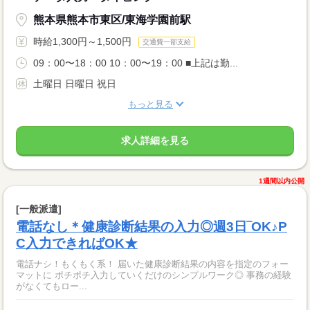
熊本県熊本市東区/東海学園前駅
時給1,300円～1,500円
交通費一部支給
09：00〜18：00 10：00〜19：00 ■上記は勤...
土曜日 日曜日 祝日
もっと見る
求人詳細を見る
1週間以内公開
[一般派遣]
電話なし＊健康診断結果の入力◎週3日‾OK♪P
C入力できればOK★
電話ナシ！もくもく系！ 届いた健康診断結果の内容を指定のフォー
マットに ポチポチ入力していくだけのシンプルワーク◎ 事務の経験
がなくてもロー...