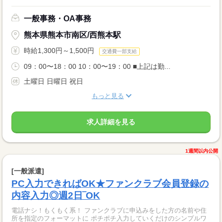
一般事務・OA事務
熊本県熊本市南区/西熊本駅
時給1,300円～1,500円
交通費一部支給
09：00〜18：00 10：00〜19：00 ■上記は勤...
土曜日 日曜日 祝日
もっと見る
求人詳細を見る
1週間以内公開
[一般派遣]
PC入力できればOK★ファンクラブ会員登録の
内容入力◎週2日‾OK
電話ナシ！もくもく系！ ファンクラブに申込みをした方の名前や住
所を指定のフォーマットに ポチポチ入力していくだけのシンプルワ