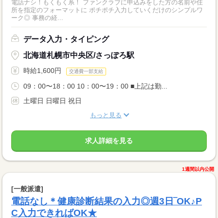
電話ナシ！もくもく系！ ファンクラブに申込みをした方の名前や住
所を指定のフォーマットに ポチポチ入力していくだけのシンプルワ
ーク◎ 事務の経...
データ入力・タイピング
北海道札幌市中央区/さっぽろ駅
時給1,600円
交通費一部支給
09：00〜18：00 10：00〜19：00 ■上記は勤...
土曜日 日曜日 祝日
もっと見る
求人詳細を見る
1週間以内公開
[一般派遣]
電話なし＊健康診断結果の入力◎週3日‾OK♪P
C入力できればOK★