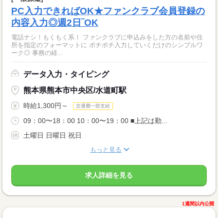
PC入力できればOK★ファンクラブ会員登録の
内容入力◎週2日‾OK
電話ナシ！もくもく系！ ファンクラブに申込みをした方の名前や住
所を指定のフォーマットに ポチポチ入力していくだけのシンプルワ
ーク◎ 事務の経...
データ入力・タイピング
熊本県熊本市中央区/水道町駅
時給1,300円～
交通費一部支給
09：00〜18：00 10：00〜19：00 ■上記は勤...
土曜日 日曜日 祝日
もっと見る
求人詳細を見る
1週間以内公開