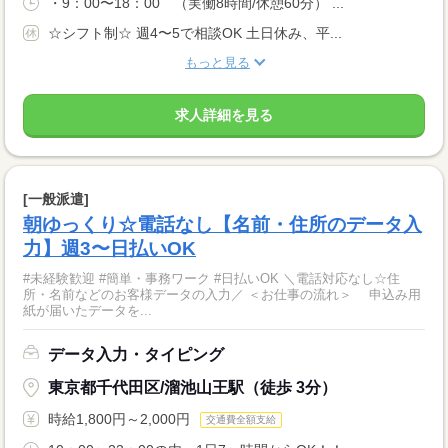
・9：00〜18：00 （実働8時間/休憩60分） ...
☆シフト制☆ 週4〜5で相談OK 土日休み、平...
もっと見る
求人詳細を見る
[一般派遣]
朝ゆっくり☆電話なし【名前・住所のデータ入
力】週3〜日払いOK
#未経験歓迎 #簡単・事務ワーク #日払いOK ＼電話対応なし☆住
所・名前などのお客様データの入力／ ＜お仕事の流れ＞ 申込み用
紙が届いたデータを...
データ入力・タイピング
東京都千代田区/溜池山王駅（徒歩 3分）
時給1,800円～2,000円
交通費全額支給