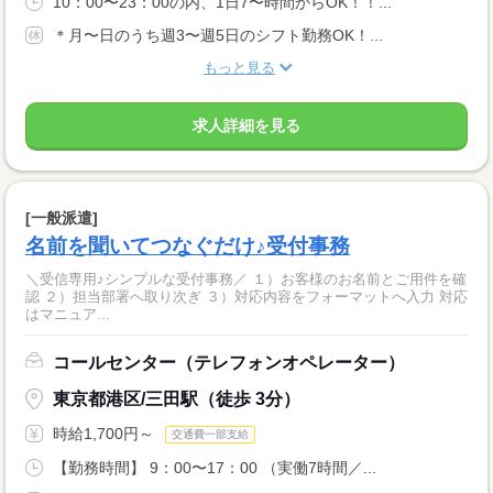
10：00〜23：00の内、1日7〜時間からOK！！...
＊月〜日のうち週3〜週5日のシフト勤務OK！...
もっと見る
求人詳細を見る
[一般派遣]
名前を聞いてつなぐだけ♪受付事務
＼受信専用♪シンプルな受付事務／ １）お客様のお名前とご用件を確
認 ２）担当部署へ取り次ぎ ３）対応内容をフォーマットへ入力 対応
はマニュア...
コールセンター（テレフォンオペレーター）
東京都港区/三田駅（徒歩 3分）
時給1,700円～
交通費一部支給
【勤務時間】 9：00〜17：00 （実働7時間／...