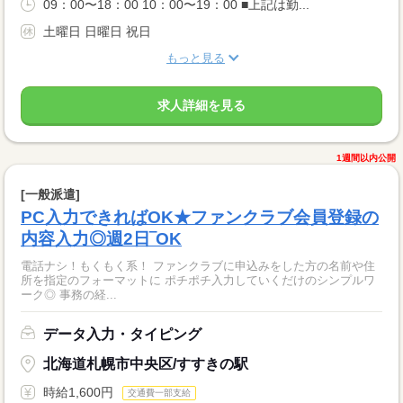
09：00〜18：00 10：00〜19：00 ■上記は勤...
土曜日 日曜日 祝日
もっと見る
求人詳細を見る
1週間以内公開
[一般派遣]
PC入力できればOK★ファンクラブ会員登録の
内容入力◎週2日‾OK
電話ナシ！もくもく系！ ファンクラブに申込みをした方の名前や住
所を指定のフォーマットに ポチポチ入力していくだけのシンプルワ
ーク◎ 事務の経...
データ入力・タイピング
北海道札幌市中央区/すすきの駅
時給1,600円
交通費一部支給