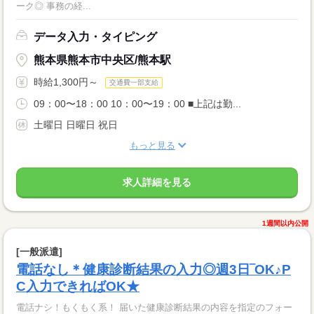
ーク◎ 事務の経...
データ入力・タイピング
熊本県熊本市中央区/熊本駅
時給1,300円～
交通費一部支給
09：00〜18：00 10：00〜19：00 ■上記は勤...
土曜日 日曜日 祝日
もっと見る
求人詳細を見る
1週間以内公開
[一般派遣]
電話なし＊健康診断結果の入力◎週3日‾OK♪P
C入力できればOK★
電話ナシ！もくもく系！ 届いた健康診断結果の内容を指定のフォー