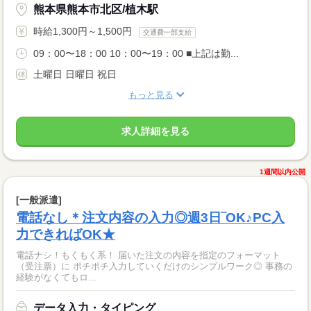
熊本県熊本市北区/植木駅
時給1,300円～1,500円
交通費一部支給
09：00〜18：00 10：00〜19：00 ■上記は勤...
土曜日 日曜日 祝日
もっと見る
求人詳細を見る
1週間以内公開
[一般派遣]
電話なし＊注文内容の入力◎週3日‾OK♪PC入
力できればOK★
電話ナシ！もくもく系！ 届いた注文の内容を指定のフォーマット
（受注票）に ポチポチ入力していくだけのシンプルワーク◎ 事務の
経験がなくてもロ...
データ入力・タイピング