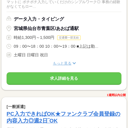
マットに ポチポチ入力していくだけのシンプルワーク◎ 事務の経験
がなくてもロー...
データ入力・タイピング
宮城県仙台市青葉区/あおば通駅
時給1,300円～1,500円
交通費一部支給
09：00〜18：00 10：00〜19：00 ■上記は勤...
土曜日 日曜日 祝日
もっと見る
求人詳細を見る
1週間以内公開
[一般派遣]
PC入力できればOK★ファンクラブ会員登録の
内容入力◎週2日‾OK