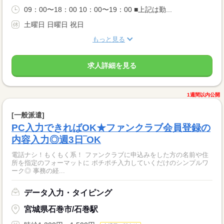
09：00〜18：00 10：00〜19：00 ■上記は勤...
土曜日 日曜日 祝日
もっと見る
求人詳細を見る
1週間以内公開
[一般派遣]
PC入力できればOK★ファンクラブ会員登録の
内容入力◎週3日‾OK
電話ナシ！もくもく系！ ファンクラブに申込みをした方の名前や住
所を指定のフォーマットに ポチポチ入力していくだけのシンプルワ
ーク◎ 事務の経...
データ入力・タイピング
宮城県石巻市/石巻駅