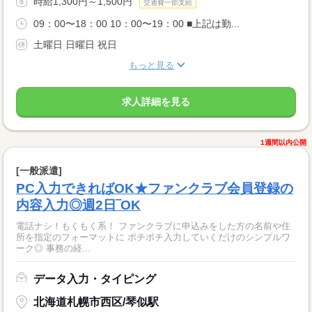
時給1,300円～1,500円
交通費一部支給
09：00〜18：00 10：00〜19：00 ■上記は勤...
土曜日 日曜日 祝日
もっと見る
求人詳細を見る
1週間以内公開
[一般派遣]
PC入力できればOK★ファンクラブ会員登録の
内容入力◎週2日‾OK
電話ナシ！もくもく系！ ファンクラブに申込みをした方の名前や住
所を指定のフォーマットに ポチポチ入力していくだけのシンプルワ
ーク◎ 事務の経...
データ入力・タイピング
北海道札幌市西区/琴似駅