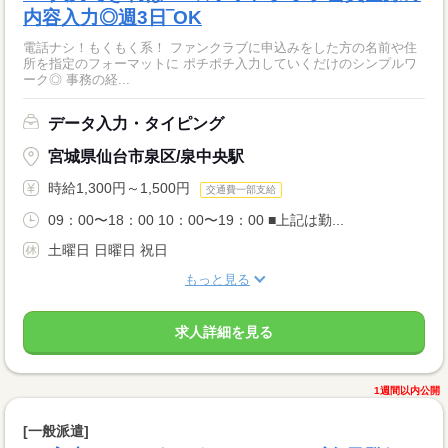
内容入力◎週3日‾OK
電話ナシ！もくもく系！ ファンクラブに申込みをした方の名前や住
所を指定のフォーマットに ポチポチ入力していくだけのシンプルワ
ーク◎ 事務の経...
データ入力・タイピング
宮城県仙台市泉区/泉中央駅
時給1,300円～1,500円
交通費一部支給
09：00〜18：00 10：00〜19：00 ■上記は勤...
土曜日 日曜日 祝日
もっと見る
求人詳細を見る
1週間以内公開
[一般派遣]