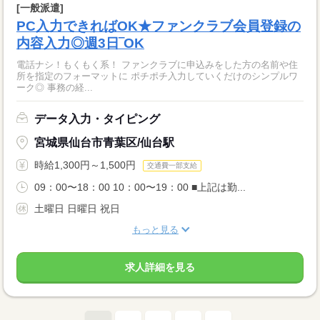
[一般派遣]
PC入力できればOK★ファンクラブ会員登録の
内容入力◎週3日‾OK
電話ナシ！もくもく系！ ファンクラブに申込みをした方の名前や住
所を指定のフォーマットに ポチポチ入力していくだけのシンプルワ
ーク◎ 事務の経...
データ入力・タイピング
宮城県仙台市青葉区/仙台駅
時給1,300円～1,500円
交通費一部支給
09：00〜18：00 10：00〜19：00 ■上記は勤...
土曜日 日曜日 祝日
もっと見る
求人詳細を見る