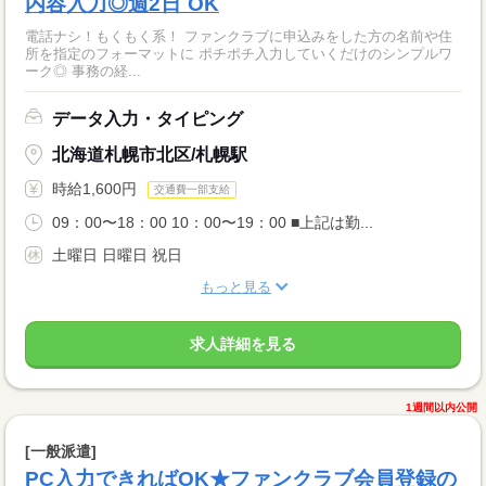
内容入力◎週2日‾OK
電話ナシ！もくもく系！ ファンクラブに申込みをした方の名前や住
所を指定のフォーマットに ポチポチ入力していくだけのシンプルワ
ーク◎ 事務の経...
データ入力・タイピング
北海道札幌市北区/札幌駅
時給1,600円
交通費一部支給
09：00〜18：00 10：00〜19：00 ■上記は勤...
土曜日 日曜日 祝日
もっと見る
求人詳細を見る
1週間以内公開
[一般派遣]
PC入力できればOK★ファンクラブ会員登録の