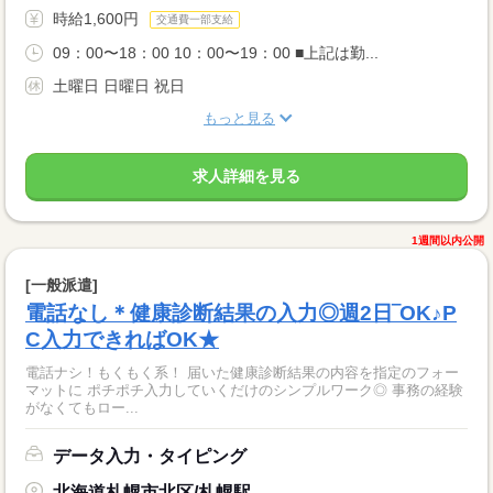
時給1,600円
交通費一部支給
09：00〜18：00 10：00〜19：00 ■上記は勤...
土曜日 日曜日 祝日
もっと見る
求人詳細を見る
1週間以内公開
[一般派遣]
電話なし＊健康診断結果の入力◎週2日‾OK♪P
C入力できればOK★
電話ナシ！もくもく系！ 届いた健康診断結果の内容を指定のフォー
マットに ポチポチ入力していくだけのシンプルワーク◎ 事務の経験
がなくてもロー...
データ入力・タイピング
北海道札幌市北区/札幌駅