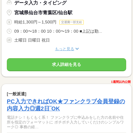
データ入力・タイピング
宮城県仙台市青葉区/仙台駅
時給1,300円～1,500円
交通費一部支給
09：00〜18：00 10：00〜19：00 ■上記は勤...
土曜日 日曜日 祝日
もっと見る
求人詳細を見る
1週間以内公開
[一般派遣]
PC入力できればOK★ファンクラブ会員登録の
内容入力◎週2日‾OK
電話ナシ！もくもく系！ ファンクラブに申込みをした方の名前や住
所を指定のフォーマットに ポチポチ入力していくだけのシンプルワ
ーク◎ 事務の経...