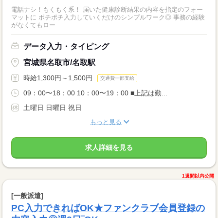
電話ナシ！もくもく系！ 届いた健康診断結果の内容を指定のフォー
マットに ポチポチ入力していくだけのシンプルワーク◎ 事務の経験
がなくてもロー...
データ入力・タイピング
宮城県名取市/名取駅
時給1,300円～1,500円
交通費一部支給
09：00〜18：00 10：00〜19：00 ■上記は勤...
土曜日 日曜日 祝日
もっと見る
求人詳細を見る
1週間以内公開
[一般派遣]
PC入力できればOK★ファンクラブ会員登録の