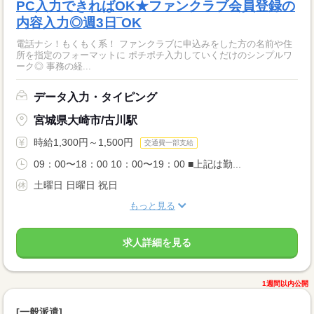
PC入力できればOK★ファンクラブ会員登録の
内容入力◎週3日‾OK
電話ナシ！もくもく系！ ファンクラブに申込みをした方の名前や住
所を指定のフォーマットに ポチポチ入力していくだけのシンプルワ
ーク◎ 事務の経...
データ入力・タイピング
宮城県大崎市/古川駅
時給1,300円～1,500円
交通費一部支給
09：00〜18：00 10：00〜19：00 ■上記は勤...
土曜日 日曜日 祝日
もっと見る
求人詳細を見る
1週間以内公開
[一般派遣]