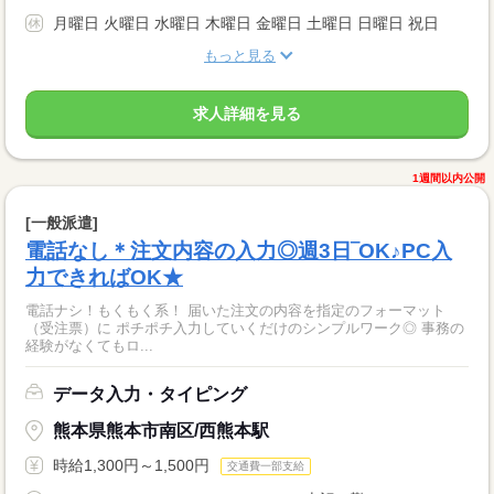
月曜日 火曜日 水曜日 木曜日 金曜日 土曜日 日曜日 祝日
もっと見る
求人詳細を見る
1週間以内公開
[一般派遣]
電話なし＊注文内容の入力◎週3日‾OK♪PC入
力できればOK★
電話ナシ！もくもく系！ 届いた注文の内容を指定のフォーマット
（受注票）に ポチポチ入力していくだけのシンプルワーク◎ 事務の
経験がなくてもロ...
データ入力・タイピング
熊本県熊本市南区/西熊本駅
時給1,300円～1,500円
交通費一部支給