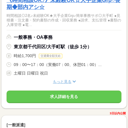
《時間相談OK♪》未経験OK☆大手企業Grp○長
期◆部内アシ☆
時間相談◎2名♪未経験OK★大手企業Grp♪簡単事務サポ◎大手町 ●見
積書・注文書・契約書類の作成・回収業務 ●請求、支払管理 ●書類の
入庫管理 ●電...
一般事務・OA事務
東京都千代田区/大手町駅（徒歩 1分）
時給1,700円
交通費全額支給
09：00〜17：00（実働07：00、休憩01：00）...
土曜日 日曜日 祝日
もっと見る
求人詳細を見る
3日以内公開
[一般派遣]