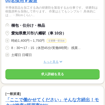
00名採用＃製造
半導体部品を加工する為の研磨剤を製造するお仕事です。 研磨剤は
樹脂原料を加熱して作ります。 作業はとてもシンプル！ 具体的に
は… ・30cmくらい...
梱包・仕分け・検品
愛知県豊川市/八幡駅（車 10分）
時給1,400円～1,750円
交通費一部支給
8：30〜17：15（休憩45分/実働8時間） 残業...
土曜日 日曜日
もっと見る
求人詳細を見る
[一般派遣]
「ここで働かせてください」そんな方続出！モ