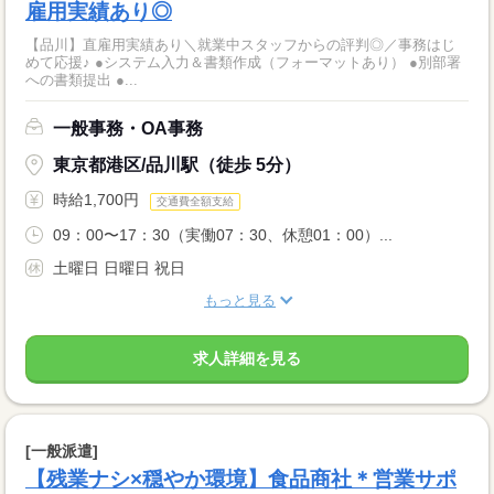
雇用実績あり◎
【品川】直雇用実績あり＼就業中スタッフからの評判◎／事務はじ
めて応援♪ ●システム入力＆書類作成（フォーマットあり） ●別部署
への書類提出 ●...
一般事務・OA事務
東京都港区/品川駅（徒歩 5分）
時給1,700円
交通費全額支給
09：00〜17：30（実働07：30、休憩01：00）...
土曜日 日曜日 祝日
もっと見る
求人詳細を見る
[一般派遣]
【残業ナシ×穏やか環境】食品商社＊営業サポ