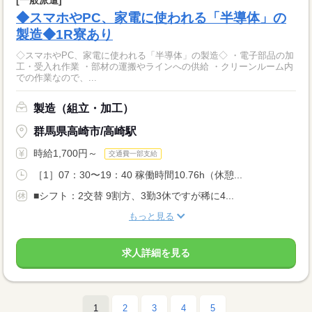
[一般派遣]
◆スマホやPC、家電に使われる「半導体」の
製造◆1R寮あり
◇スマホやPC、家電に使われる「半導体」の製造◇ ・電子部品の加
工・受入れ作業 ・部材の運搬やラインへの供給 ・クリーンルーム内
での作業なので、...
製造（組立・加工）
群馬県高崎市/高崎駅
時給1,700円～
交通費一部支給
［1］07：30〜19：40 稼働時間10.76h（休憩...
■シフト：2交替 9割方、3勤3休ですが稀に4...
もっと見る
求人詳細を見る
1
2
3
4
5