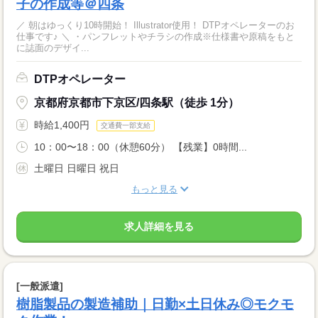
子の作成等＠四条
／ 朝はゆっくり10時開始！ Illustrator使用！ DTPオペレーターのお
仕事です♪ ＼ ・パンフレットやチラシの作成※仕様書や原稿をもと
に誌面のデザイ...
DTPオペレーター
京都府京都市下京区/四条駅（徒歩 1分）
時給1,400円
交通費一部支給
10：00〜18：00（休憩60分） 【残業】0時間...
土曜日 日曜日 祝日
もっと見る
求人詳細を見る
[一般派遣]
樹脂製品の製造補助｜日勤×土日休み◎モクモ