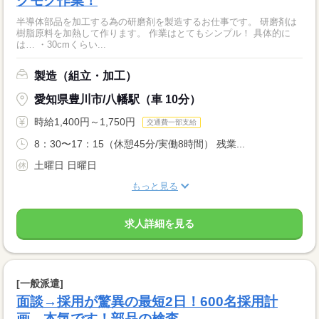
クモク作業！
半導体部品を加工する為の研磨剤を製造するお仕事です。 研磨剤は
樹脂原料を加熱して作ります。 作業はとてもシンプル！ 具体的に
は… ・30cmくらい...
製造（組立・加工）
愛知県豊川市/八幡駅（車 10分）
時給1,400円～1,750円
交通費一部支給
8：30〜17：15（休憩45分/実働8時間） 残業...
土曜日 日曜日
もっと見る
求人詳細を見る
[一般派遣]
面談→採用が驚異の最短2日！600名採用計
画。本気です！部品の検査