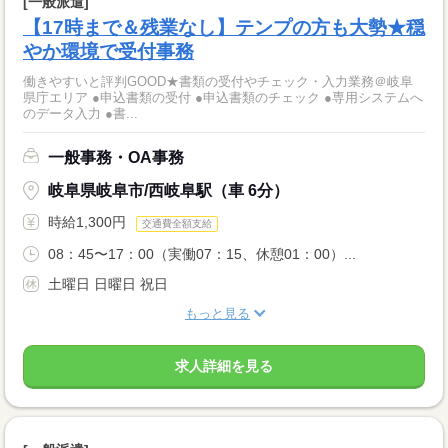
[一般派遣]
【17時まで＆残業なし】テンプの方も大勢★穏
やか環境で受付事務
働きやすいと評判GOOD★書類の受付やチェック・入力業務＠岐阜
県庁エリア ●申込書類の受付 ●申込書類のチェック ●専用システムへ
のデータ入力 ●書...
一般事務・OA事務
岐阜県岐阜市/西岐阜駅（車 6分）
時給1,300円
交通費全額支給
08：45〜17：00（実働07：15、休憩01：00）...
土曜日 日曜日 祝日
もっと見る
求人詳細を見る