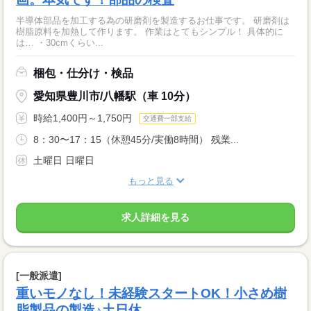
半導体部品を加工する為の研磨剤を製造するお仕事です。 研磨剤は
樹脂原料を加熱して作ります。 作業はとてもシンプル！ 具体的に
は… ・30cmくらい...
梱包・仕分け・検品
愛知県豊川市/八幡駅（車 10分）
時給1,400円～1,750円
交通費一部支給
8：30〜17：15（休憩45分/実働8時間） 残業...
土曜日 日曜日
もっと見る
求人詳細を見る
[一般派遣]
重いモノなし！未経験スタートOK！小さめ樹
脂製品の製造♪土日休