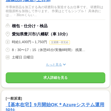
半導体部品を加工する為の研磨剤を製造するお仕事です。 研磨剤は
樹脂原料を加熱して作ります。 作業はとてもシンプル！ 具体的に
は… ・30cmくらい...
梱包・仕分け・検品
愛知県豊川市/八幡駅（車 10分）
時給1,400円～1,750円
交通費一部支給
8：30〜17：15（休憩45分/実働8時間） 残業...
土曜日 日曜日
もっと見る
求人詳細を見る
[一般派遣]
【基本在宅】9月開始OK＊Azureシステム運用
設計