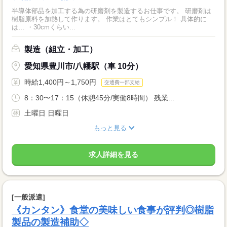
半導体部品を加工する為の研磨剤を製造するお仕事です。 研磨剤は
樹脂原料を加熱して作ります。 作業はとてもシンプル！ 具体的に
は… ・30cmくらい...
製造（組立・加工）
愛知県豊川市/八幡駅（車 10分）
時給1,400円～1,750円
交通費一部支給
8：30〜17：15（休憩45分/実働8時間） 残業...
土曜日 日曜日
もっと見る
求人詳細を見る
[一般派遣]
《カンタン》食堂の美味しい食事が評判◎樹脂
製品の製造補助◇