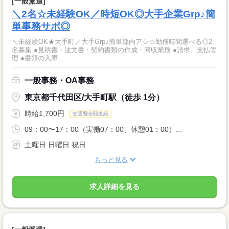
[一般派遣]
＼2名☆未経験OK／時短OK◎大手企業Grp♪簡
単事務サポ◎
＼未経験OK★大手町／大手Grp♪簡単部内アシ☆勤務時間選べる◎2
名募集 ●見積書・注文書・契約書類の作成・回収業務 ●請求、支払管
理 ●書類の入庫...
一般事務・OA事務
東京都千代田区/大手町駅（徒歩 1分）
時給1,700円
交通費全額支給
09：00〜17：00（実働07：00、休憩01：00）...
土曜日 日曜日 祝日
もっと見る
求人詳細を見る