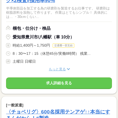
ク×2検査#採用率90%
半導体部品を加工する為の研磨剤を製造するお仕事です。 研磨剤は
樹脂原料を加熱して作ります。 作業はとてもシンプル！ 具体的に
は… ・30cmくらい...
梱包・仕分け・検品
愛知県豊川市/八幡駅（車 10分）
時給1,400円～1,750円
交通費一部支給
8：30〜17：15（休憩45分/実働8時間） 残業...
土曜日 日曜日
もっと見る
求人詳細を見る
[一般派遣]
〈チョベリグ〉600名採用テンアゲ↑↑本当にす