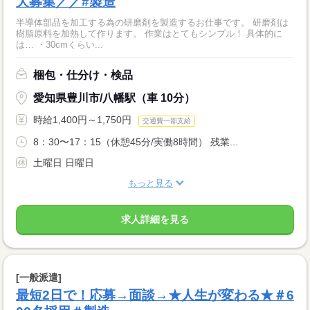
大募集／／#製造
半導体部品を加工する為の研磨剤を製造するお仕事です。 研磨剤は
樹脂原料を加熱して作ります。 作業はとてもシンプル！ 具体的に
は… ・30cmくらい...
梱包・仕分け・検品
愛知県豊川市/八幡駅（車 10分）
時給1,400円～1,750円
交通費一部支給
8：30〜17：15（休憩45分/実働8時間） 残業...
土曜日 日曜日
もっと見る
求人詳細を見る
[一般派遣]
最短2日で！応募→面談→★人生が変わる★＃6