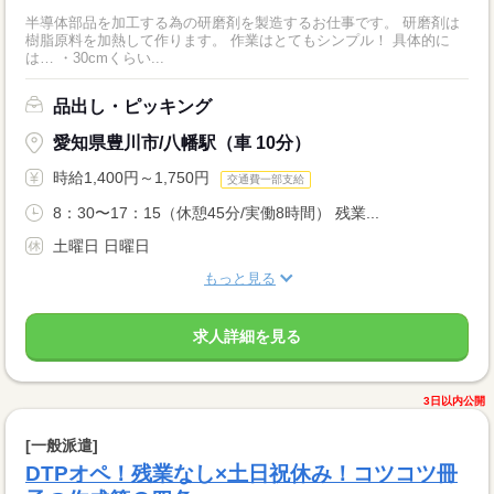
半導体部品を加工する為の研磨剤を製造するお仕事です。 研磨剤は
樹脂原料を加熱して作ります。 作業はとてもシンプル！ 具体的に
は… ・30cmくらい...
品出し・ピッキング
愛知県豊川市/八幡駅（車 10分）
時給1,400円～1,750円
交通費一部支給
8：30〜17：15（休憩45分/実働8時間） 残業...
土曜日 日曜日
もっと見る
求人詳細を見る
3日以内公開
[一般派遣]
DTPオペ！残業なし×土日祝休み！コツコツ冊