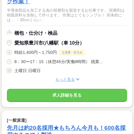
ク作業！
半導体部品を加工する為の研磨剤を製造するお仕事です。 研磨剤は
樹脂原料を加熱して作ります。 作業はとてもシンプル！ 具体的に
は… ・30cmくらい...
梱包・仕分け・検品
愛知県豊川市/八幡駅（車 10分）
時給1,400円～1,750円
交通費一部支給
8：30〜17：15（休憩45分/実働8時間） 残業...
土曜日 日曜日
もっと見る
求人詳細を見る
[一般派遣]
先月は約20名採用★もちろん今月も！600名採