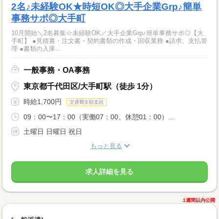
2名♪未経験OK★時短OK◎大手企業Grp♪簡単
事務サポ◎大手町
10月開始＼2名募集☆未経験OK／大手企業Grp♪簡単事務サポ◎【大
手町】 ●見積書・注文書・契約書類の作成・回収業務 ●請求、支払管
理 ●書類の入庫...
一般事務・OA事務
東京都千代田区/大手町駅（徒歩 1分）
時給1,700円
交通費全額支給
09：00〜17：00（実働07：00、休憩01：00）...
土曜日 日曜日 祝日
もっと見る
求人詳細を見る
1週間以内公開