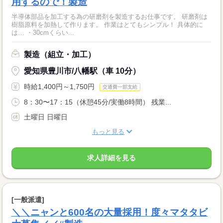
用するので！製造
半導体部品を加工する為の研磨剤を製造するお仕事です。 研磨剤は
樹脂原料を加熱して作ります。 作業はとてもシンプル！ 具体的に
は… ・30cmくらい...
製造（組立・加工）
愛知県豊川市/八幡駅（車 10分）
時給1,400円～1,750円
交通費一部支給
8：30〜17：15（休憩45分/実働8時間） 残業...
土曜日 日曜日
もっと見る
求人詳細を見る
[一般派遣]
＼＼ニャンと600名の大量採用！度々マタタビ