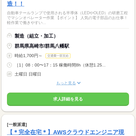
造！！
自動車テールランプで使用される半導体（LEDやOLED）の研磨工程
でマシンオペレーター作業 【ポイント】 人気の電子部品のお仕事！
軽作業で働きやすい...
製造（組立・加工）
群馬県高崎市/群馬八幡駅
時給1,700円～
交通費一部支給
［1］08：00〜17：15 稼働時間8h（休憩1.25...
土曜日 日曜日
もっと見る
求人詳細を見る
[一般派遣]
【＊完全在宅＊】AWSクラウドエンジニア現