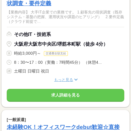
状調査・要件定義
【業務内容】 大手IT企業での業務です。 1.顧客先の現状調査（既存
システム・基盤の把握、運用状況や課題のヒアリング） 2.要件定義
（クラウド前提で...
その他IT・技術系
大阪府大阪市中央区/堺筋本町駅（徒歩 4分）
時給3,000円～
交通費全額支給
8：30〜17：00（実働：7時間45分） （休憩4...
土曜日 日曜日 祝日
もっと見る
求人詳細を見る
[一般派遣]
未経験OK！オフィスワークdebut歓迎☆直接