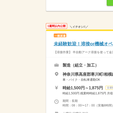
1週間以内公開
＼イチオシ!!／
一般派遣
未経験歓迎！溶接or機械オペ
【溶接作業】 半自動アーク溶接を使って金
製造（組立・加工）
神奈川県高座郡寒川町/相模
車・バイク・自転車通勤OK
時給1,500円～1,875円
交通
時給1,500円 残業時時給1,875円 月収
期間：長期
時間：08：00〜17：00（実働8時