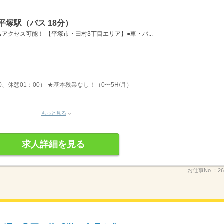
平塚駅（バス 18分）
クセス可能！ 【平塚市・田村3丁目エリア】●車・バ...
40、休憩01：00） ★基本残業なし！（0〜5H/月）
もっと見る
求人詳細を見る
お仕事No.：
26