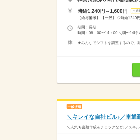
時給1,240円～1,600円
交通
【給与備考】 【一般】 ◇時給1240円 
期間：長期
時間：09：00〜14：00 ＼朝〜14
★みんなでシフトを調整するので、融
一般派遣
＼キレイな自社ビル♪／車通勤
＼人気★書類作成＆チェックなど♪／スキル不