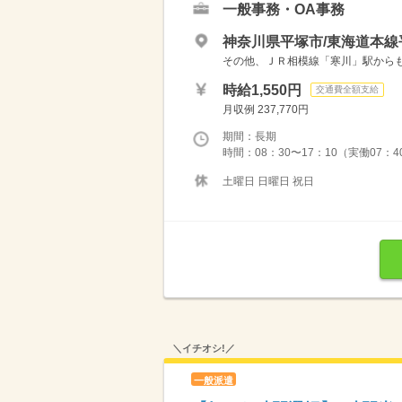
一般事務・OA事務
神奈川県平塚市/東海道本線
その他、ＪＲ相模線「寒川」駅からもア
時給1,550円
交通費全額支給
月収例 237,770円
期間：長期
時間：08：30〜17：10（実働07：
土曜日 日曜日 祝日
＼イチオシ!／
一般派遣