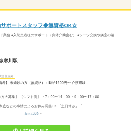
内サポートスタッフ◆無資格OK☆
ド業務 ●入院患者様のサポート（身体介助含む） ●シーツ交換や病室の清...
線寒川駅
費全額支給
】 未経験の方（無資格）：時給1600円〜 介護経験...
集】 【シフト例】 ・7：00〜14：00 ・9：00〜17：00 ...
家庭などの事情によるお休み調整OK 「土日休み」「...
もっと見る