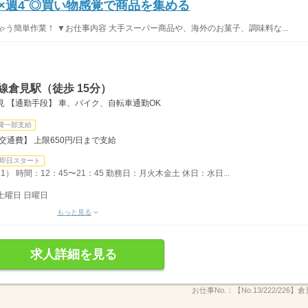
×週4‾◎買い物感覚で商品を集める
う簡単作業！ ▼お仕事内容 大手スーパー商品や、海外のお菓子、調味料な...
線倉見駅（徒歩 15分）
見 【通勤手段】 車、バイク、自転車通勤OK
費一部支給
【交通費】 上限650円/日まで支給
即日スタート
 時間：12：45〜21：45 勤務日：月火木金土 休日：水日...
土曜日 日曜日
もっと見る
求人詳細を見る
お仕事No.：
【No.13/222/226