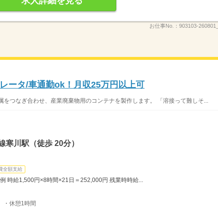
求人詳細を見る
お仕事No.：
903103-260801
レータ/車通勤ok！月収25万円以上可
属をつなぎ合わせ、産業廃棄物用のコンテナを製作します。 「溶接って難しそ...
線寒川駅（徒歩 20分）
費全額支給
例 時給1,500円×8時間×21日＝252,000円 残業時時給...
間）・休憩1時間