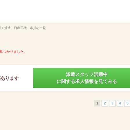
】
川
>
派遣 日産工機 寒川の一覧
見つかりました。
派遣スタッフ活躍中
があります
に関する求人情報を見てみる
1
2
3
4
5