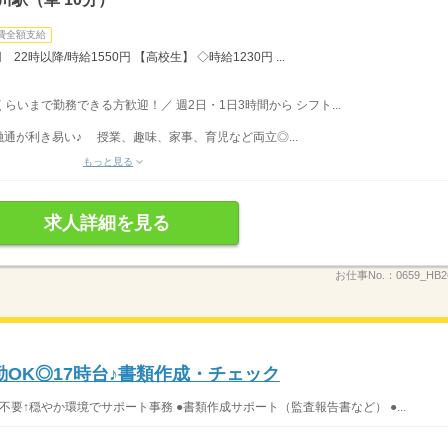
費全額支給
22時以降/時給1550円 【高校生】 ◇時給1230円 ...
時くらいまで勤務できる方歓迎！／ 週2日・1日3時間から シフト...
通が利き易い♪ 授業、趣味、家事、育児など両立◎...
もっと見る
求人詳細を見る
お仕事No.：
0659_HB
OK◎17時台♪書類作成・チェック
要↑穏やか環境でサポート事務 ●書類作成サポート（監査報告書など） ●...