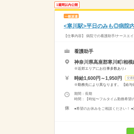
1週間以内公開
一般派遣
<寒川駅>平日のみも◎病院
【仕事内容】 病院での看護助手/ナースエイ
看護助手
神奈川県高座郡寒川町/相模
※近郊エリアにお仕事多数あり♪
時給1,600円～1,950円
交通
※勤務先により異なります。 【給与備考
期間：長期
時間：【時短〜フルタイム勤務希望の方大募
●希望のお休みをご相談ください！ ●