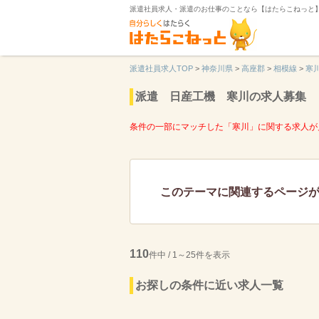
派遣社員求人・派遣のお仕事のことなら【はたらこねっと
派遣社員求人TOP
>
神奈川県
>
高座郡
>
相模線
>
寒
派遣 日産工機 寒川の求人募集
条件の一部にマッチした「寒川」に関する求人が
このテーマに関連するページ
110
件中 / 1～25件を表示
お探しの条件に近い求人一覧