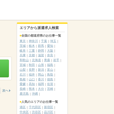
エリアから派遣求人検索
全国の都道府県のお仕事一覧
東京
神奈川
千葉
埼玉
茨城
栃木
群馬
愛知
岐阜
三重
静岡
大阪
兵庫
京都
滋賀
奈良
和歌山
北海道
青森
岩手
宮城
秋田
山形
福島
山梨
長野
新潟
富山
石川
福井
岡山
鳥取
島根
山口
香川
徳島
愛媛
高知
福岡
佐賀
長崎
熊本
大分
宮崎
次へ
鹿児島
沖縄
人気のエリアのお仕事一覧
港区
千代田区
新宿区
中央区
渋谷区
品川区