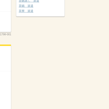
茶碗蒸し 派遣
茶碗 派遣
茶寮 派遣
1798-001