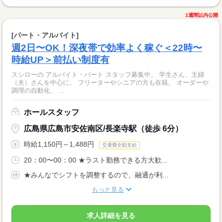
1週間以内公開
[パート・アルバイト]
週2日〜OK！深夜帯で効率よく稼ぐ＜22時〜
時給UP＞前払い制度有
スシローの アルバイト・パート スタッフ募集中。 学生さん、主婦
（夫）さんを中心に、 フリーターやシニアの方も在籍。 オーダーや
調理の自動化、 ...
ホールスタッフ
広島県広島市安佐南区/長楽寺駅（徒歩 6分）
時給1,150円～1,488円
交通費全額支給
20：00〜00：00 ★ラスト勤務できる方大歓...
★みんなでシフトを調整するので、融通が利...
もっと見る
求人詳細を見る