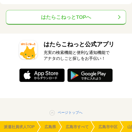
はたらこねっとTOPへ
はたらこねっと公式アプリ
充実の検索機能と便利な通知機能で
アナタのしごと探しをお手伝い！
ページトップへ
派遣社員求人TOP
広島県
広島市すべて
広島市中区
山