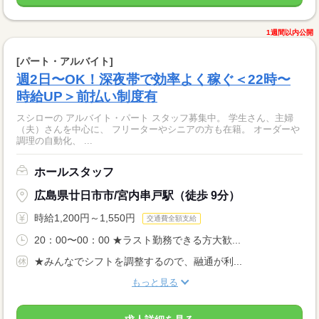
1週間以内公開
[パート・アルバイト]
週2日〜OK！深夜帯で効率よく稼ぐ＜22時〜
時給UP＞前払い制度有
スシローの アルバイト・パート スタッフ募集中。 学生さん、主婦
（夫）さんを中心に、 フリーターやシニアの方も在籍。 オーダーや
調理の自動化、 ...
ホールスタッフ
広島県廿日市市/宮内串戸駅（徒歩 9分）
時給1,200円～1,550円
交通費全額支給
20：00〜00：00 ★ラスト勤務できる方大歓...
★みんなでシフトを調整するので、融通が利...
もっと見る