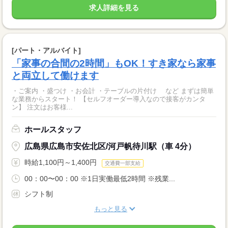
求人詳細を見る
[パート・アルバイト]
「家事の合間の2時間」もOK！すき家なら家事
と両立して働けます
・ご案内 ・盛つけ ・お会計 ・テーブルの片付け など まずは簡単
な業務からスタート！ 【セルフオーダー導入なので接客がカンタ
ン】 注文はお客様...
ホールスタッフ
広島県広島市安佐北区/河戸帆待川駅（車 4分）
時給1,100円～1,400円
交通費一部支給
00：00〜00：00 ※1日実働最低2時間 ※残業...
シフト制
もっと見る