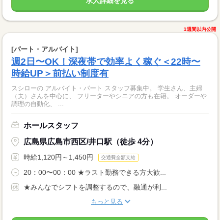
求人詳細を見る
1週間以内公開
[パート・アルバイト]
週2日〜OK！深夜帯で効率よく稼ぐ＜22時〜
時給UP＞前払い制度有
スシローの アルバイト・パート スタッフ募集中。 学生さん、主婦
（夫）さんを中心に、 フリーターやシニアの方も在籍。 オーダーや
調理の自動化、 ...
ホールスタッフ
広島県広島市西区/井口駅（徒歩 4分）
時給1,120円～1,450円
交通費全額支給
20：00〜00：00 ★ラスト勤務できる方大歓...
★みんなでシフトを調整するので、融通が利...
もっと見る