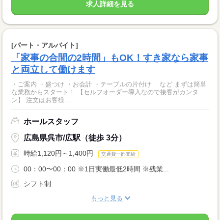
求人詳細を見る
[パート・アルバイト]
「家事の合間の2時間」もOK！すき家なら家事
と両立して働けます
・ご案内 ・盛つけ ・お会計 ・テーブルの片付け など まずは簡単
な業務からスタート！ 【セルフオーダー導入なので接客がカンタ
ン】 注文はお客様...
ホールスタッフ
広島県呉市/広駅（徒歩 3分）
時給1,120円～1,400円
交通費一部支給
00：00〜00：00 ※1日実働最低2時間 ※残業...
シフト制
もっと見る