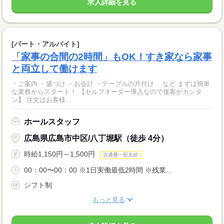
求人詳細を見る
[パート・アルバイト]
「家事の合間の2時間」もOK！すき家なら家事
と両立して働けます
・ご案内 ・盛つけ ・お会計 ・テーブルの片付け など まずは簡単
な業務からスタート！ 【セルフオーダー導入なので接客がカンタ
ン】 注文はお客様...
ホールスタッフ
広島県広島市中区/八丁堀駅（徒歩 4分）
時給1,150円～1,500円
交通費一部支給
00：00〜00：00 ※1日実働最低2時間 ※残業...
シフト制
もっと見る