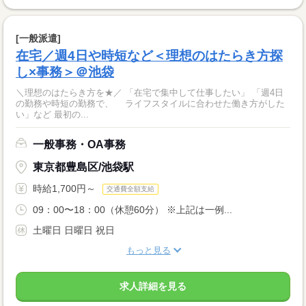
[一般派遣]
在宅／週4日や時短など＜理想のはたらき方探
し×事務＞＠池袋
＼理想のはたらき方を★／ 「在宅で集中して仕事したい」 「週4日
の勤務や時短の勤務で、 ライフスタイルに合わせた働き方がした
い」など 最初の...
一般事務・OA事務
東京都豊島区/池袋駅
時給1,700円～
交通費全額支給
09：00〜18：00（休憩60分） ※上記は一例...
土曜日 日曜日 祝日
もっと見る
求人詳細を見る