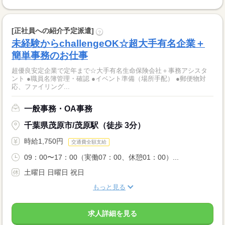
[正社員への紹介予定派遣]
?
未経験からchallengeOK☆超大手有名企業＋
簡単事務のお仕事
超優良安定企業で定年まで☆大手有名生命保険会社＋事務アシスタ
ント ●職員名簿管理・確認 ●イベント準備（場所手配） ●郵便物対
応、ファイリング...
一般事務・OA事務
千葉県茂原市/茂原駅（徒歩 3分）
時給1,750円
交通費全額支給
09：00〜17：00（実働07：00、休憩01：00）...
土曜日 日曜日 祝日
もっと見る
求人詳細を見る