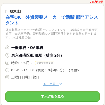
3日以内公開
[一般派遣]
在宅OK 外資製薬メーカーで活躍 部門アシス
タント
外資製薬メーカーでの部署アシスタントです。 会議設定や日程変更
対応、会議室予約、資料準備など部門運営を支える業務を担当しま
す。 入退社者の受...
一般事務・OA事務
東京都港区/田町駅（徒歩 2分）
時給1,850円～
交通費全額支給
8：45〜17：30（実働：7時間45分） （休憩6...
土曜日 日曜日 祝日
もっと見る
求人詳細を見る