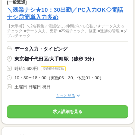
[一般派遣]
＼残業ナシ★10：30出勤／PC入力OK◇電話
ナシ◎簡単入力多め
【大手町】＼2名募集／電話なし♪仲間がいて心強い★データ入力＆
チェック ■データ入力、更新 ■不備チェック、修正 ■進捗の管理 ■ダ
ブルチェック ...
データ入力・タイピング
東京都千代田区/大手町駅（徒歩 3分）
時給1,600円
交通費全額支給
10：30〜18：00（実働06：30、休憩01：00）...
土曜日 日曜日 祝日
もっと見る
求人詳細を見る