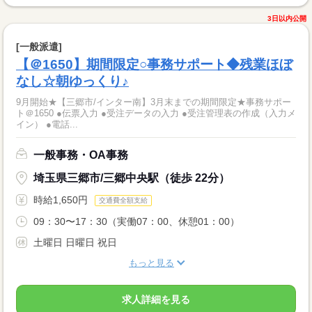
3日以内公開
[一般派遣]
【＠1650】期間限定○事務サポート◆残業ほぼ
なし☆朝ゆっくり♪
9月開始★【三郷市/インター南】3月末までの期間限定★事務サポー
ト＠1650 ●伝票入力 ●受注データの入力 ●受注管理表の作成（入力メ
イン） ●電話...
一般事務・OA事務
埼玉県三郷市/三郷中央駅（徒歩 22分）
時給1,650円
交通費全額支給
09：30〜17：30（実働07：00、休憩01：00）
土曜日 日曜日 祝日
もっと見る
求人詳細を見る