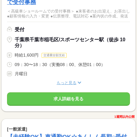
で受付事務
＜高級車ショールームでの受付事務＞ ●来客者のお出迎え、お茶出し
●顧客情報の入力・変更 ●伝票整理、電話対応 ●案内状の作成、発送
受付
千葉県千葉市稲毛区/スポーツセンター駅（徒歩 10
分）
時給1,600円
交通費全額支給
09：30〜18：30（実働08：00、休憩01：00）
月曜日
もっと見る
求人詳細を見る
1週間以内公開
[一般派遣]
【未経験OK】車通勤OK☆あんしん長期○受付