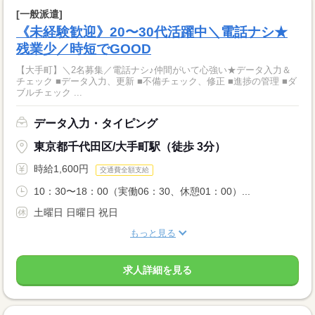
[一般派遣]
《未経験歓迎》20〜30代活躍中＼電話ナシ★
残業少／時短でGOOD
【大手町】＼2名募集／電話ナシ♪仲間がいて心強い★データ入力＆
チェック ■データ入力、更新 ■不備チェック、修正 ■進捗の管理 ■ダ
ブルチェック ...
データ入力・タイピング
東京都千代田区/大手町駅（徒歩 3分）
時給1,600円
交通費全額支給
10：30〜18：00（実働06：30、休憩01：00）...
土曜日 日曜日 祝日
もっと見る
求人詳細を見る