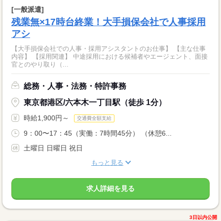
[一般派遣]
残業無×17時台終業！大手損保会社で人事採用
アシ
【大手損保会社での人事・採用アシスタントのお仕事】 【主な仕事
内容】 【採用関連】 中途採用における候補者やエージェント、面接
官とのやり取り（...
総務・人事・法務・特許事務
東京都港区/六本木一丁目駅（徒歩 1分）
時給1,900円～
交通費全額支給
9：00〜17：45（実働：7時間45分） （休憩6...
土曜日 日曜日 祝日
もっと見る
求人詳細を見る
3日以内公開