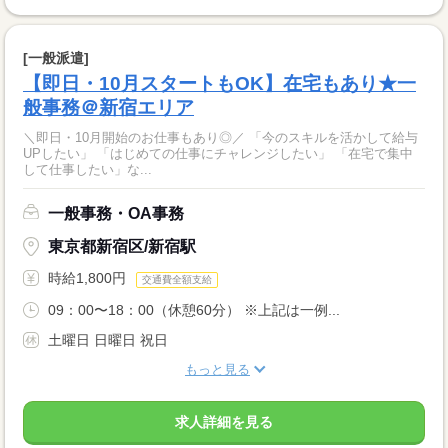
[一般派遣]
【即日・10月スタートもOK】在宅もあり★一
般事務＠新宿エリア
＼即日・10月開始のお仕事もあり◎／ 「今のスキルを活かして給与
UPしたい」 「はじめての仕事にチャレンジしたい」 「在宅で集中
して仕事したい」な...
一般事務・OA事務
東京都新宿区/新宿駅
時給1,800円
交通費全額支給
09：00〜18：00（休憩60分） ※上記は一例...
土曜日 日曜日 祝日
もっと見る
求人詳細を見る