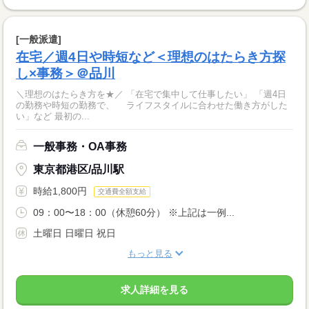
[一般派遣]
在宅／週4日や時短など＜理想のはたらき方探
し×事務＞＠品川
＼理想のはたらき方を★／ 「在宅で集中して仕事したい」 「週4日
の勤務や時短の勤務で、 ライフスタイルに合わせた働き方がした
い」など 最初の...
一般事務・OA事務
東京都港区/品川駅
時給1,800円
交通費全額支給
09：00〜18：00（休憩60分） ※上記は一例...
土曜日 日曜日 祝日
もっと見る
求人詳細を見る