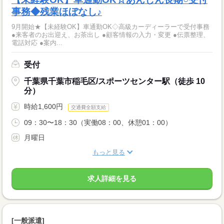
事務◆残業ほぼなし♪
9月開始★【未経験OK】車通勤OK◇高級カーディーラーで受付事務
●来客者のお出迎え、お茶出し ●顧客情報の入力・変更 ●伝票整理、
電話対応 ●案内...
受付
千葉県千葉市稲毛区/スポーツセンター駅（徒歩 10
分）
時給1,600円
交通費全額支給
09：30〜18：30（実働08：00、休憩01：00）
月曜日
もっと見る
求人詳細を見る
[一般派遣]