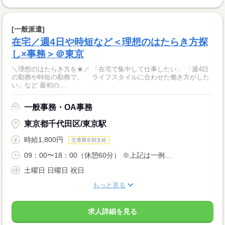
[一般派遣]
在宅／週4日や時短など＜理想のはたらき方探
し×事務＞＠東京
＼理想のはたらき方を★／ 「在宅で集中して仕事したい」 「週4日
の勤務や時短の勤務で、 ライフスタイルに合わせた働き方がした
い」など 最初の...
一般事務・OA事務
東京都千代田区/東京駅
時給1,800円
交通費全額支給
09：00〜18：00（休憩60分） ※上記は一例...
土曜日 日曜日 祝日
もっと見る
求人詳細を見る