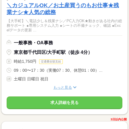
＼カジュアルOK／お土産買うのもお仕事★残
業ナシ★人気の総務
【大手町】＼電話少し＆残業ナシ／PC入力OK★動きがある社内の総
務サポート ●専用システム入力 ●シートの不備チェック、確認 ●Exc
elデータの更新 ...
一般事務・OA事務
東京都千代田区/大手町駅（徒歩 4分）
時給1,750円
交通費全額支給
09：00〜17：30（実働07：30、休憩01：00）...
土曜日 日曜日 祝日
もっと見る
求人詳細を見る
3日以内公開