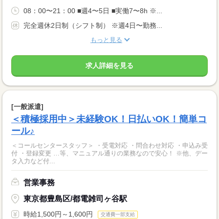
08：00〜21：00 ■週4〜5日 ■実働7〜8h ※...
完全週休2日制（シフト制） ※週4日〜勤務...
もっと見る
求人詳細を見る
[一般派遣]
＜積極採用中＞未経験OK！日払いOK！簡単コ
ール♪
＜コールセンタースタッフ＞ ・受電対応 ・問合わせ対応 ・申込み受
付 ・登録変更 …等、マニュアル通りの業務なので安心！ ※他、デー
タ入力など付...
営業事務
東京都豊島区/都電雑司ヶ谷駅
時給1,500円～1,600円
交通費一部支給