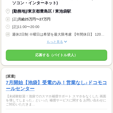
ソコン・インターネット)
[勤務地]/東京都豊島区 / 東池袋駅
[正]
月給25万円〜27万円
[正]11:00〜20:00
週休2日制 ※曜日は希望を最大限考慮 【年間休日】 120日以上 【休暇制度】 ・GW休暇 ・夏季休暇 ・年末年始休暇 ・慶弔休暇 ・産前・産後休暇 ・育児休暇 ・介護休暇 ・有給休暇
もっと見る
応募する（バイトル求人）
[派遣]
7月開始【池袋】受電のみ！営業なし♪ドコモコ
ールセンター
【未経験歓迎！池袋でのスマホ補償サポート スマホをなくした 画面
を壊してしまった」といった 補償サービスに関する お問い合わせに
ご対応いただきま...