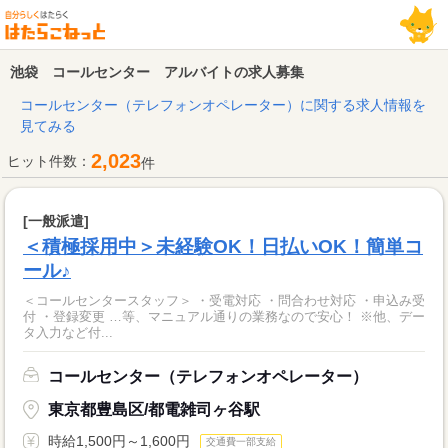
池袋 コールセンター アルバイトの求人募集
コールセンター（テレフォンオペレーター）に関する求人情報を
見てみる
2,023
ヒット件数：
件
[一般派遣]
＜積極採用中＞未経験OK！日払いOK！簡単コ
ール♪
＜コールセンタースタッフ＞ ・受電対応 ・問合わせ対応 ・申込み受
付 ・登録変更 …等、マニュアル通りの業務なので安心！ ※他、デー
タ入力など付...
コールセンター（テレフォンオペレーター）
東京都豊島区/都電雑司ヶ谷駅
時給1,500円～1,600円
交通費一部支給