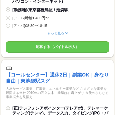
パソコン・インターネット)
[勤務地]/東京都豊島区 / 池袋駅
[ア・パ]
時給1,400円〜
[ア・パ]08:30〜18:15
もっと見る
応募する（バイトル求人）
[正]
【コールセンター】週休2日｜副業OK｜身なり
自由｜東池袋駅スグ
人材サービス事業、IT事業、エネルギー事業など さまざまな事業を
展開する当社 2010年の設立以来、業績は右肩上がり 今後のさらなる
事業拡大を見据え...
[正]テレフォンアポインター(テレアポ)、テレマーケ
ティング(テレマ)、データ入力、タイピング(PC・パ