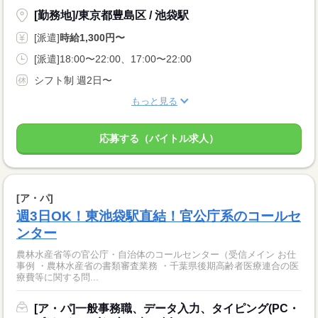
[勤務地]/東京都豊島区 / 池袋駅
[派遣]
時給1,300円〜
[派遣]18:00〜22:00、17:00〜22:00
シフト制 週2日〜
もっと見る
応募する（バイトル求人）
[ア・パ]
週3日OK！東池袋駅直結！官公庁系のコールセ
ンター
農林水産省等の官公庁・自治体のコールセンター（受信メイン お仕
事例 ・農林水産省の書類審査業務 ・千葉県後期高齢者医療連合の医
療費等に関する問...
[ア・パ]一般事務職、データ入力、タイピング(PC・