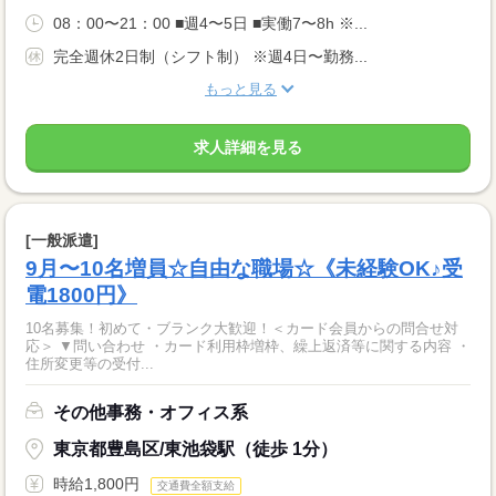
08：00〜21：00 ■週4〜5日 ■実働7〜8h ※...
完全週休2日制（シフト制） ※週4日〜勤務...
もっと見る
求人詳細を見る
[一般派遣]
9月〜10名増員☆自由な職場☆《未経験OK♪受
電1800円》
10名募集！初めて・ブランク大歓迎！＜カード会員からの問合せ対
応＞ ▼問い合わせ ・カード利用枠増枠、繰上返済等に関する内容 ・
住所変更等の受付...
その他事務・オフィス系
東京都豊島区/東池袋駅（徒歩 1分）
時給1,800円
交通費全額支給