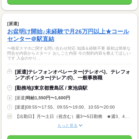
[派遣]
お盆明け開始♪未経験で月26万円以上★コール
センター＠駅直結
〜格安スマホに関する問い合わせ対応 知識＆経験不要 最初は簡単な
問合せ内容からスタート おしごと内容 今の契約内容を教えてほしい
です 入会のやり...
[派遣]テレフォンオペレーター(テレオペ)、テレフォ
ンアポインター(テレアポ)、一般事務職
[勤務地]/東京都豊島区 / 東池袋駅
[派遣]
時給1,550円〜1,600円
[派遣]08:55〜17:55、09:55〜19:00、10:55〜20:00
【出勤日】月〜土日（祝含む）週3〜5日勤務 ★週3、4、5日出勤から選べます！ 【休日】シフトによる
もっと見る