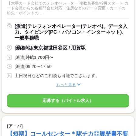
【大手カード会社でのテレオペレーター 複数名募集×9月スタート カ
ード会員からの各種問合せ対応（住所などのデータ変更・カードの
紛失・ポイントの...
[派遣]テレフォンオペレーター(テレオペ)、データ入
力、タイピング(PC・パソコン・インターネット)、
一般事務職
[勤務地]/東京都世田谷区 / 用賀駅
[派遣]
時給1,700円〜
[派遣]09:20〜17:50
土日祝日などのご相談も可能でございます。
もっと見る
応募する（バイトル求人）
[ア・パ]
【短期】コールセンター＊駅チカ◎履歴書不要