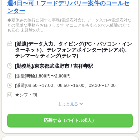
週4日〜可！フードデリバリー案件のコールセ
ンター
◆夏休みの旅行に関する事務(電話応対含む データ入力や電話応対な
どの簡単な事務をお任せします マニュアルもあるので未経験の方で
も安心 未経験の方...
[派遣]データ入力、タイピング(PC・パソコン・イン
ターネット)、テレフォンアポインター(テレアポ)、
テレマーケティング(テレマ)
[勤務地]/東京都武蔵野市 / 吉祥寺駅
[派遣]
時給1,800円〜2,000円
[派遣]08:50〜17:00、08:50〜16:00、09:30〜17:00
★シフト制
もっと見る
応募する（バイトル求人）