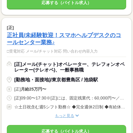
応募する（バイトル求人）
[正]
正社員/未経験歓迎！スマホヘルプデスクのコ
ールセンター業務♪
□受電対応 メール/チャット対応 問い合わせ内容入力
[正]メール(チャット)オペレーター、テレフォンオペ
レーター(テレオペ)、一般事務職
[勤務地・面接地]/東京都豊島区 / 池袋駅
[正]
月給25万円〜
[正]09:00〜17:30※[正]には、固定残業代：60,000円〜／30時間相当分が含まれます。<BR>※上記を超えて残業をした場合は、別途残業代をお支払します。
☆土日祝含む週5シフト勤務☆ ◆完全週休2日制 ◆有給休暇（※入社半年後付与）
もっと見る
応募する（バイトル求人）