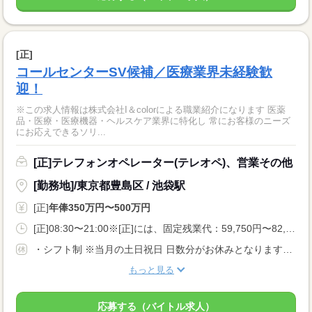
[正]
コールセンターSV候補／医療業界未経験歓
迎！
※この求人情報は株式会社I＆colorによる職業紹介になります 医薬
品・医療・医療機器・ヘルスケア業界に特化し 常にお客様のニーズ
にお応えできるソリ...
[正]テレフォンオペレーター(テレオペ)、営業その他
[勤務地]/東京都豊島区 / 池袋駅
[正]
年俸350万円〜500万円
[正]08:30〜21:00※[正]には、固定残業代：59,750円〜82,380円／30時間相当分が含まれます。<BR>※上記を超えて残業をした場合は、別途残業代をお支払します。
・シフト制 ※当月の土日祝日 日数分がお休みとなります。 年末年始休暇 有給休暇・年次有給休暇の特別積立制度 ・慶弔休暇 ・創業記念日休暇 ・産前産後休暇 ・育児介護休暇 等 ・年間休日120日以上
もっと見る
応募する（バイトル求人）