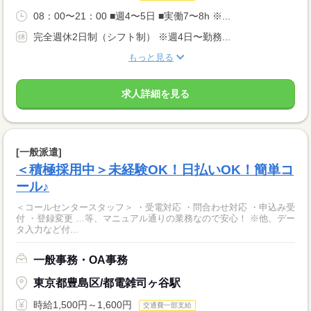
08：00〜21：00 ■週4〜5日 ■実働7〜8h ※...
完全週休2日制（シフト制） ※週4日〜勤務...
もっと見る
求人詳細を見る
[一般派遣]
＜積極採用中＞未経験OK！日払いOK！簡単コ
ール♪
＜コールセンタースタッフ＞ ・受電対応 ・問合わせ対応 ・申込み受
付 ・登録変更 …等、マニュアル通りの業務なので安心！ ※他、デー
タ入力など付...
一般事務・OA事務
東京都豊島区/都電雑司ヶ谷駅
時給1,500円～1,600円
交通費一部支給