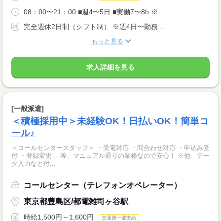
08：00〜21：00 ■週4〜5日 ■実働7〜8h ※...
完全週休2日制（シフト制） ※週4日〜勤務...
もっと見る
求人詳細を見る
[一般派遣]
＜積極採用中＞未経験OK！日払いOK！簡単コ
ール♪
＜コールセンタースタッフ＞ ・受電対応 ・問合わせ対応 ・申込み受
付 ・登録変更 …等、マニュアル通りの業務なので安心！ ※他、デー
タ入力など付...
コールセンター（テレフォンオペレーター）
東京都豊島区/都電雑司ヶ谷駅
時給1,500円～1,600円
交通費一部支給