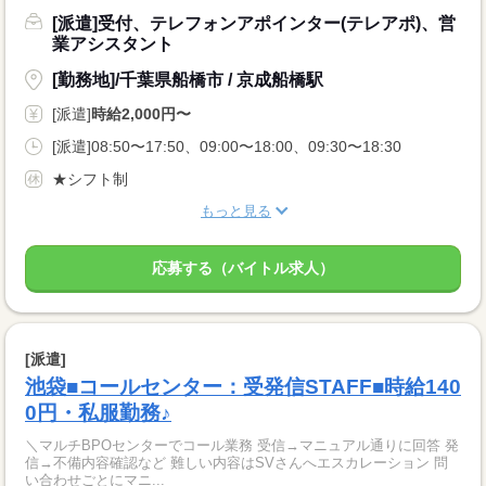
[派遣]受付、テレフォンアポインター(テレアポ)、営
業アシスタント
[勤務地]/千葉県船橋市 / 京成船橋駅
[派遣]
時給2,000円〜
[派遣]08:50〜17:50、09:00〜18:00、09:30〜18:30
★シフト制
もっと見る
応募する（バイトル求人）
[派遣]
池袋■コールセンター：受発信STAFF■時給140
0円・私服勤務♪
＼マルチBPOセンターでコール業務 受信→マニュアル通りに回答 発
信→不備内容確認など 難しい内容はSVさんへエスカレーション 問
い合わせごとにマニ...