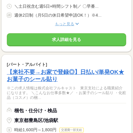
＼土日祝含む週5日×時間シフト制／ 〇早番...
週休2日制（月5日の休日希望申請OK！）※4...
もっと見る
求人詳細を見る
[パート・アルバイト]
【来社不要→お家で登録◎】日払い/単発OK★
お菓子のシール貼り
※この求人情報は株式会社フルキャスト 東京支社による職業紹介
になります。 ＼こんなお仕事多数★／ ・お菓子のシール貼り ・化粧
品（コスメ）の梱...
梱包・仕分け・検品
東京都豊島区/池袋駅
時給1,600円～1,800円
交通費一部支給