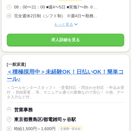
08：00〜21：00 ■週4〜5日 ■実働7〜8h ※...
完全週休2日制（シフト制） ※週4日〜勤務...
もっと見る
求人詳細を見る
[一般派遣]
＜積極採用中＞未経験OK！日払いOK！簡単コ
ール♪
＜コールセンタースタッフ＞ ・受電対応 ・問合わせ対応 ・申込み受
付 ・登録変更 …等、マニュアル通りの業務なので安心！ ※他、デー
タ入力など付...
営業事務
東京都豊島区/都電雑司ヶ谷駅
時給1,500円～1,600円
交通費一部支給