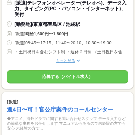
[派遣]テレフォンオペレーター(テレオペ)、データ入
力、タイピング(PC・パソコン・インターネット)、
受付
[勤務地]/東京都豊島区 / 池袋駅
[派遣]
時給1,600円〜1,800円
[派遣]08:45〜17:15、11:40〜20:10、10:30〜19:00
・土日祝日を含むシフト制 ・週休２日制 （土日祝日を含むローテーション勤務） ※座学研修中のみ土日祝休
もっと見る
応募する（バイトル求人）
[派遣]
週4日〜可！官公庁案件のコールセンター
◆アニメ、海外ドラマに関する問い合わせスタッフ データ入力など
の簡単な事務をお任せします マニュアルもあるので未経験の方でも
安心 未経験の方で...