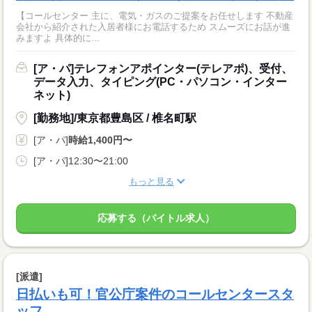
【コールセンター 主に、電気・ガスのご提案をお任せします 不動産
会社から紹介された入居者様にお電話するため スムーズにお話が進
みますよ 具体的に...
[ア・パ]テレフォンアポインター(テレアポ)、受付、
データ入力、タイピング(PC・パソコン・インター
ネット)
[勤務地]/東京都豊島区 / 椎名町駅
[ア・パ]
時給1,400円〜
[ア・パ]12:30〜21:00
もっと見る
応募する（バイトル求人）
[派遣]
日払いも可！官公庁案件のコールセンタースタ
ッフ