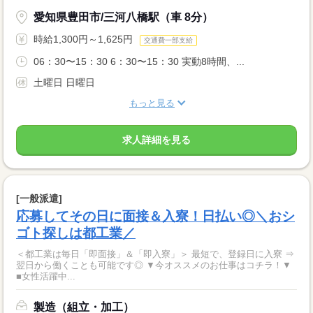
愛知県豊田市/三河八橋駅（車 8分）
時給1,300円～1,625円
交通費一部支給
06：30〜15：30 6：30〜15：30 実動8時間、...
土曜日 日曜日
もっと見る
求人詳細を見る
[一般派遣]
応募してその日に面接＆入寮！日払い◎＼おシ
ゴト探しは都工業／
＜都工業は毎日「即面接」＆「即入寮」＞ 最短で、登録日に入寮 ⇒
翌日から働くことも可能です◎ ▼今オススメのお仕事はコチラ！▼
■女性活躍中...
製造（組立・加工）