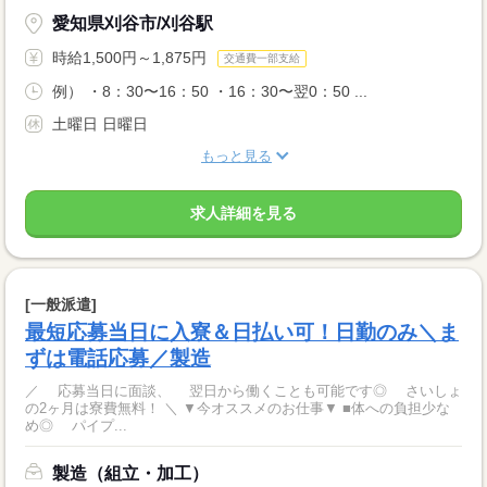
愛知県刈谷市/刈谷駅
時給1,500円～1,875円
交通費一部支給
例） ・8：30〜16：50 ・16：30〜翌0：50 ...
土曜日 日曜日
もっと見る
求人詳細を見る
[一般派遣]
最短応募当日に入寮＆日払い可！日勤のみ＼ま
ずは電話応募／製造
／ 応募当日に面談、 翌日から働くことも可能です◎ さいしょ
の2ヶ月は寮費無料！ ＼ ▼今オススメのお仕事▼ ■体への負担少な
め◎ パイプ...
製造（組立・加工）