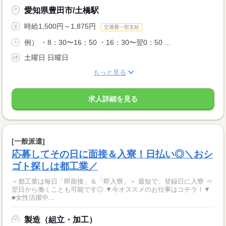
愛知県豊田市/土橋駅
時給1,500円～1,875円
交通費一部支給
例） ・8：30〜16：50 ・16：30〜翌0：50 ...
土曜日 日曜日
もっと見る
求人詳細を見る
[一般派遣]
応募してその日に面接＆入寮！日払い◎＼おシ
ゴト探しは都工業／
＜都工業は毎日「即面接」＆「即入寮」＞ 最短で、登録日に入寮 ⇒
翌日から働くことも可能です◎ ▼今オススメのお仕事はコチラ！▼
■女性活躍中...
製造（組立・加工）