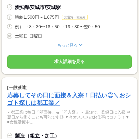
愛知県安城市/安城駅
時給1,500円～1,875円
交通費一部支給
例） ・8：30〜16：50 ・16：30〜翌0：50 ...
土曜日 日曜日
もっと見る
求人詳細を見る
[一般派遣]
応募してその日に面接＆入寮！日払い◎＼おシ
ゴト探しは都工業／
＜都工業は毎日「即面接」＆「即入寮」＞ 最短で、登録日に入寮 ⇒
翌日から働くことも可能です◎ ▼今オススメのお仕事はコチラ！▼
■女性活躍中...
製造（組立・加工）