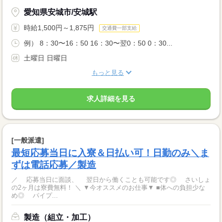
愛知県安城市/安城駅
時給1,500円～1,875円
交通費一部支給
例） 8：30〜16：50 16：30〜翌0：50 0：30...
土曜日 日曜日
もっと見る
求人詳細を見る
[一般派遣]
最短応募当日に入寮＆日払い可！日勤のみ＼ま
ずは電話応募／製造
／ 応募当日に面談、 翌日から働くことも可能です◎ さいしょ
の2ヶ月は寮費無料！ ＼ ▼今オススメのお仕事▼ ■体への負担少な
め◎ パイプ...
製造（組立・加工）