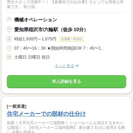
男女スタッフ活躍中！！ 【倉庫内でのお仕事】※とっても簡単な作
業です。 取り扱...
機械オペレーション
愛知県稲沢市/六輪駅（徒歩 10分）
時給1,500円～1,875円
交通費一部支給
07：45〜16：30 ★開始時間相談OK 7：45〜1...
土曜日 日曜日 祝日
もっと見る
求人詳細を見る
[一般派遣]
住宅メーカーでの部材の仕分け
急募！大手住宅メーカー工場勤務！ ショールームも併設するきれい
な職場！！ 【住宅メーカー工場内勤務】 家を建てるのに使用する際
に 必要な部材を...