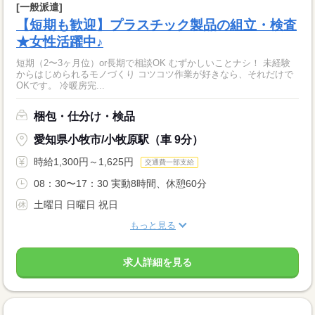
[一般派遣]
【短期も歓迎】プラスチック製品の組立・検査
★女性活躍中♪
短期（2〜3ヶ月位）or長期で相談OK むずかしいことナシ！ 未経験
からはじめられるモノづくり コツコツ作業が好きなら、それだけで
OKです。 冷暖房完...
梱包・仕分け・検品
愛知県小牧市/小牧原駅（車 9分）
時給1,300円～1,625円
交通費一部支給
08：30〜17：30 実動8時間、休憩60分
土曜日 日曜日 祝日
もっと見る
求人詳細を見る