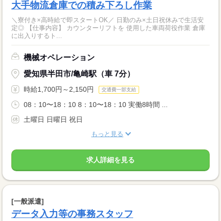
大手物流倉庫での積み下ろし作業
＼寮付き×高時給で即スタートOK／ 日勤のみ×土日祝休みで生活安
定◎ 【仕事内容】 カウンターリフトを 使用した車両荷役作業 倉庫
に出入りするト...
機械オペレーション
愛知県半田市/亀崎駅（車 7分）
時給1,700円～2,150円
交通費一部支給
08：10〜18：10 8：10〜18：10 実働8時間 ...
土曜日 日曜日 祝日
もっと見る
求人詳細を見る
[一般派遣]
データ入力等の事務スタッフ