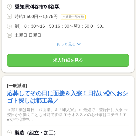
愛知県刈谷市/刈谷駅
時給1,500円～1,875円
交通費一部支給
例） 8：30〜16：50 16：30〜翌0：50 0：30...
土曜日 日曜日
もっと見る
求人詳細を見る
[一般派遣]
応募してその日に面接＆入寮！日払い◎＼おシ
ゴト探しは都工業／
＜都工業は毎日「即面接」＆「即入寮」＞ 最短で、登録日に入寮 ⇒
翌日から働くことも可能です◎ ▼今オススメのお仕事はコチラ！▼
■女性活躍中...
製造（組立・加工）