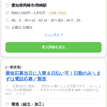
愛知県岡崎市/岡崎駅
時給1,500円～1,875円
交通費一部支給
例） 8：30〜16：50 16：30〜翌0：50 0：30...
土曜日 日曜日
もっと見る
求人詳細を見る
[一般派遣]
最短応募当日に入寮＆日払い可！日勤のみ＼ま
ずは電話応募／製造
／ 応募当日に面談、 翌日から働くことも可能です◎ さいしょ
の2ヶ月は寮費無料！ ＼ ▼今オススメのお仕事▼ ■体への負担少な
め◎ パイプ...
製造（組立・加工）