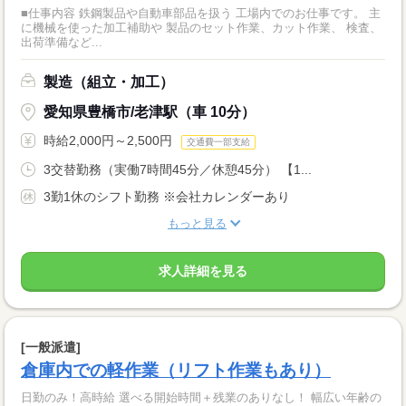
■仕事内容 鉄鋼製品や自動車部品を扱う 工場内でのお仕事です。 主
に機械を使った加工補助や 製品のセット作業、カット作業、 検査、
出荷準備など...
製造（組立・加工）
愛知県豊橋市/老津駅（車 10分）
時給2,000円～2,500円
交通費一部支給
3交替勤務（実働7時間45分／休憩45分） 【1...
3勤1休のシフト勤務 ※会社カレンダーあり
もっと見る
求人詳細を見る
[一般派遣]
倉庫内での軽作業（リフト作業もあり）
日勤のみ！高時給 選べる開始時間＋残業のありなし！ 幅広い年齢の