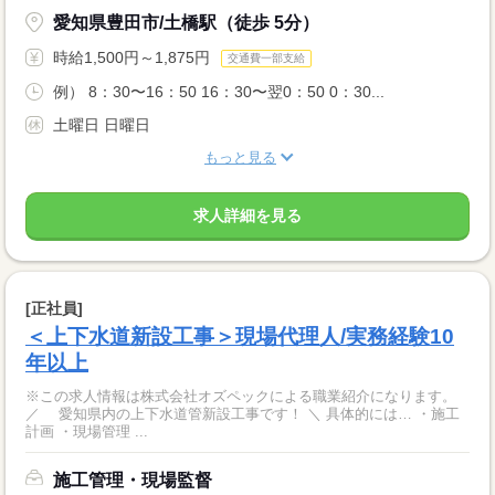
愛知県豊田市/土橋駅（徒歩 5分）
時給1,500円～1,875円
交通費一部支給
例） 8：30〜16：50 16：30〜翌0：50 0：30...
土曜日 日曜日
もっと見る
求人詳細を見る
[正社員]
＜上下水道新設工事＞現場代理人/実務経験10
年以上
※この求人情報は株式会社オズペックによる職業紹介になります。
／ 愛知県内の上下水道管新設工事です！ ＼ 具体的には… ・施工
計画 ・現場管理 ...
施工管理・現場監督