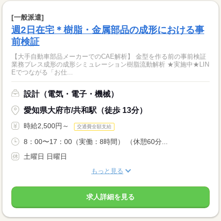
[一般派遣]
週2日在宅＊樹脂・金属部品の成形における事
前検証
【大手自動車部品メーカーでのCAE解析】 金型を作る前の事前検証
業務プレス成形の成形シミュレーション樹脂流動解析 ★実施中★LIN
Eでつながる「お仕...
設計（電気・電子・機械）
愛知県大府市/共和駅（徒歩 13分）
時給2,500円～
交通費全額支給
8：00〜17：00（実働：8時間） （休憩60分...
土曜日 日曜日
もっと見る
求人詳細を見る