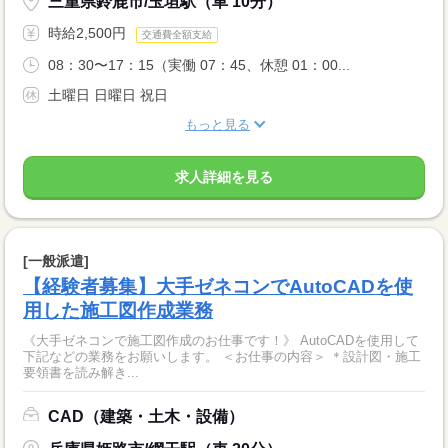
三重県鈴鹿市/玉垣駅（車 10分）
時給2,500円
交通費全額支給
08：30〜17：15（実働 07：45、休憩 01：00...
土曜日 日曜日 祝日
もっと見る
求人詳細を見る
[一般派遣]
【経験者募集】大手ゼネコンでAutoCADを使
用した施工図作成業務
《大手ゼネコンで施工図作成のお仕事です！》 AutoCADを使用して
下記などの業務をお願いします。 ＜お仕事の内容＞ ＊設計図・施工
要領書を読み解き...
CAD（建築・土木・設備）