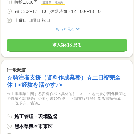
時給1,600円
交通費一部支給
●8：30〜17：10（休憩時間・12：00〜13：0...
土曜日 日曜日 祝日
もっと見る
求人詳細を見る
[一般派遣]
☆発注者支援（資料作成業務）☆土日祝完全
休！<経験を活かす♪>
☆工事事業に関する資料作成 <具体的に...> ・地元及び関係機関と
の協議や調整等に必要な書類作成 ・調査設計等に係る書類作成
・説明会、協議...
施工管理・現場監督
熊本県熊本市東区