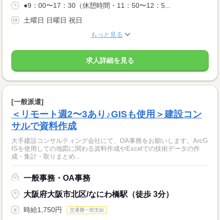
●9：00〜17：30（休憩時間・11：50〜12：5...
土曜日 日曜日 祝日
もっと見る
求人詳細を見る
[一般派遣]
＜リモート週2〜3あり♪GISも使用＞建設コン
サルで資料作成
大手建設コンサルティング会社にて、OA事務をお願いします。ArcG
ISを使用しての地図に関わる資料作成やExcelでの技術データの作
成・集計・取りまとめ...
一般事務・OA事務
大阪府大阪市北区/なにわ橋駅（徒歩 3分）
時給1,750円
交通費一部支給