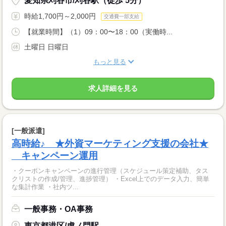
愛知県刈谷市/刈谷駅（徒歩 5分）
時給1,700円～2,000円
交通費一部支給
【就業時間】（1）09：00〜18：00（実働時...
土曜日 日曜日
もっと見る
求人詳細を見る
[一般派遣]
高時給♪ ★外資マーケティング支援の会社★
キャンペーン運用
・クーポンキャンペーンの進行管理（スケジュール策定補助、タス
クリストの作成/管理、進捗管理） ・Excel上でのデータ入力、簡単
な集計作業 ・社内ツ...
一般事務・OA事務
東京都港区/虎ノ門駅