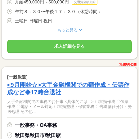
月給450,000円～500,000円
交通費全額支給
午前８：３０〜午後１７：３０（休憩時間：...
土曜日 日曜日 祝日
もっと見る
求人詳細を見る
3日以内公開
[一般派遣]
<9月開始☆>大手金融機関での類作成・伝票作
成など◆17時台退社
大手金融機関での事務のお仕事 <具体的には...> 〇書類作成 〇伝票
作成 〇電話・メール対応 〇書類整理・保管業務 〇郵送物仕分け・発
送処理 その他...
一般事務・OA事務
秋田県秋田市/秋田駅