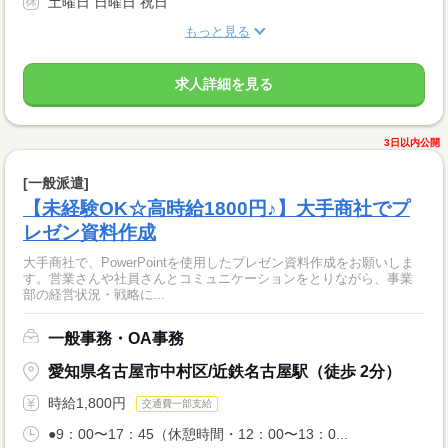
土曜日 日曜日 祝日
もっと見る
求人詳細を見る
3日以内公開
[一般派遣]
【未経験OK☆高時給1800円♪】大手商社でプ
レゼン資料作成
大手商社で、PowerPointを使用したプレゼン資料作成をお願いしま
す。営業さんや社員さんとコミュニケーションをとりながら、事業
部の経営状況・戦略に...
一般事務・OA事務
愛知県名古屋市中村区/近鉄名古屋駅（徒歩 2分）
時給1,800円
交通費一部支給
●9：00〜17：45（休憩時間・12：00〜13：0...