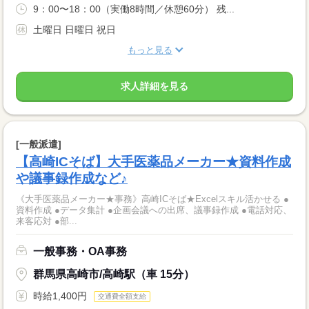
9：00〜18：00（実働8時間／休憩60分） 残...
土曜日 日曜日 祝日
もっと見る
求人詳細を見る
[一般派遣]
【高崎ICそば】大手医薬品メーカー★資料作成
や議事録作成など♪
《大手医薬品メーカー★事務》高崎ICそば★Excelスキル活かせる ●
資料作成 ●データ集計 ●企画会議への出席、議事録作成 ●電話対応、
来客応対 ●部...
一般事務・OA事務
群馬県高崎市/高崎駅（車 15分）
時給1,400円
交通費全額支給