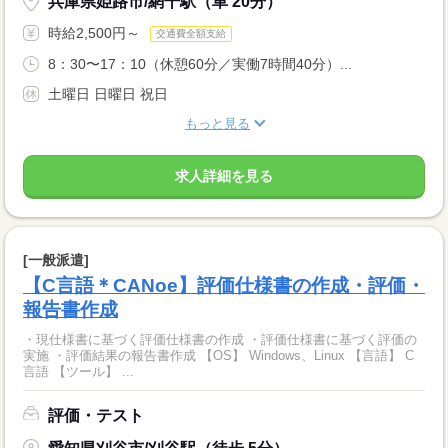
兵庫県姫路市/網干駅（車 20分）
時給2,500円～
交通費全額支給
8：30〜17：10（休憩60分／実働7時間40分）...
土曜日 日曜日 祝日
もっと見る
求人詳細を見る
[一般派遣]
【C言語＊CANoe】評価仕様書の作成・評価・
報告書作成
・現仕様書に基づく評価仕様書の作成 ・評価仕様書に基づく評価の
実施 ・評価結果の報告書作成 【OS】 Windows、Linux 【言語】 C
言語 【ツール】 ...
評価・テスト