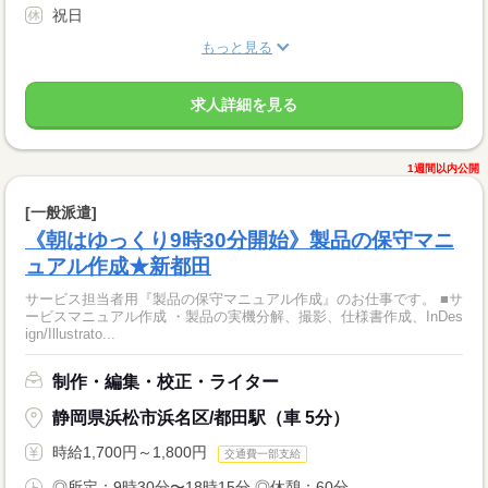
祝日
もっと見る
求人詳細を見る
1週間以内公開
[一般派遣]
《朝はゆっくり9時30分開始》製品の保守マニ
ュアル作成★新都田
サービス担当者用『製品の保守マニュアル作成』のお仕事です。 ■サ
ービスマニュアル作成 ・製品の実機分解、撮影、仕様書作成、InDes
ign/Illustrato...
制作・編集・校正・ライター
静岡県浜松市浜名区/都田駅（車 5分）
時給1,700円～1,800円
交通費一部支給
◎所定：9時30分〜18時15分 ◎休憩：60分 ...