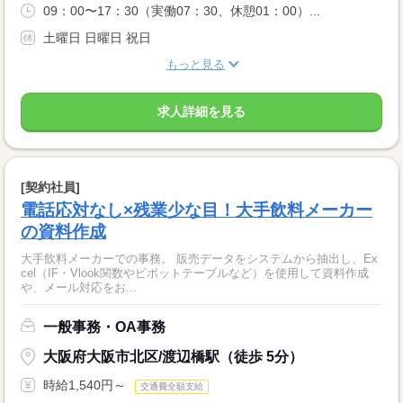
09：00〜17：30（実働07：30、休憩01：00）...
土曜日 日曜日 祝日
もっと見る
求人詳細を見る
[契約社員]
電話応対なし×残業少な目！大手飲料メーカー
の資料作成
大手飲料メーカーでの事務。 販売データをシステムから抽出し、Ex
cel（IF・Vlook関数やピボットテーブルなど）を使用して資料作成
や、メール対応をお...
一般事務・OA事務
大阪府大阪市北区/渡辺橋駅（徒歩 5分）
時給1,540円～
交通費全額支給