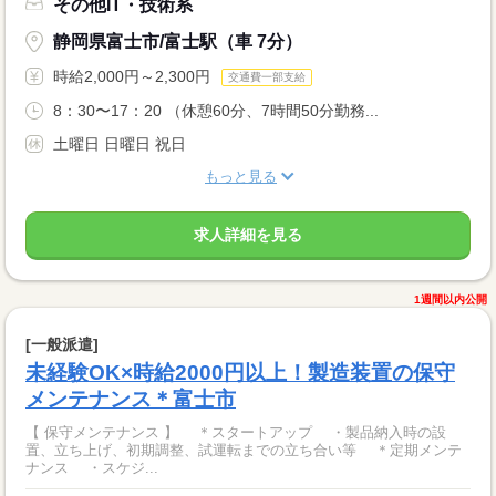
その他IT・技術系
静岡県富士市/富士駅（車 7分）
時給2,000円～2,300円
交通費一部支給
8：30〜17：20 （休憩60分、7時間50分勤務...
土曜日 日曜日 祝日
もっと見る
求人詳細を見る
1週間以内公開
[一般派遣]
未経験OK×時給2000円以上！製造装置の保守
メンテナンス＊富士市
【 保守メンテナンス 】 ＊スタートアップ ・製品納入時の設
置、立ち上げ、初期調整、試運転までの立ち合い等 ＊定期メンテ
ナンス ・スケジ...