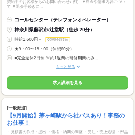
契約中のお客様からのお問い合わせ♪ 例） ▼料金や請求内容につい
て ▼退会手続きに...
コールセンター（テレフォンオペレーター）
神奈川県藤沢市/辻堂駅（徒歩 20分）
時給1,600円～
交通費全額支給
★9：00〜18：00（休憩60分）
■完全週休2日制 ※約1週間の研修期間のみ...
もっと見る
求人詳細を見る
[一般派遣]
【9月開始】茅ヶ崎駅から社バスあり！事務の
お仕事！
・見積書の作成・提出 ・価格・納期の調整 ・受注・売上処理 ・部品