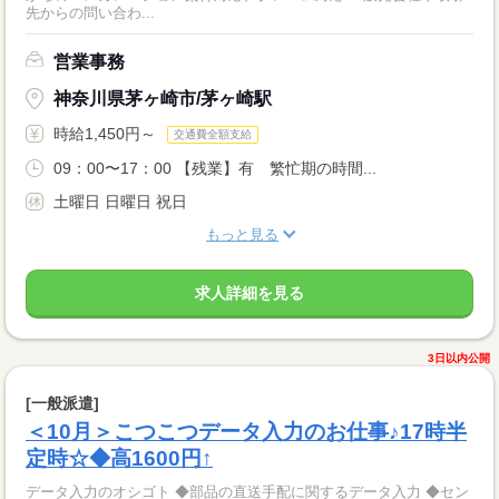
先からの問い合わ...
営業事務
神奈川県茅ヶ崎市/茅ヶ崎駅
時給1,450円～
交通費全額支給
09：00〜17：00 【残業】有 繁忙期の時間...
土曜日 日曜日 祝日
もっと見る
求人詳細を見る
3日以内公開
[一般派遣]
＜10月＞こつこつデータ入力のお仕事♪17時半
定時☆◆高1600円↑
データ入力のオシゴト ◆部品の直送手配に関するデータ入力 ◆セン