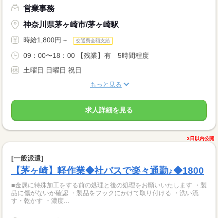
営業事務
神奈川県茅ヶ崎市/茅ヶ崎駅
時給1,800円～
交通費全額支給
09：00〜18：00 【残業】有 5時間程度
土曜日 日曜日 祝日
もっと見る
求人詳細を見る
3日以内公開
[一般派遣]
【茅ヶ崎】軽作業◆社バスで楽々通勤♪◆1800
■金属に特殊加工をする前の処理と後の処理をお願いいたします ・製
品に傷がないか確認 ・製品をフックにかけて取り付ける ・洗い流
す・乾かす ・濃度...