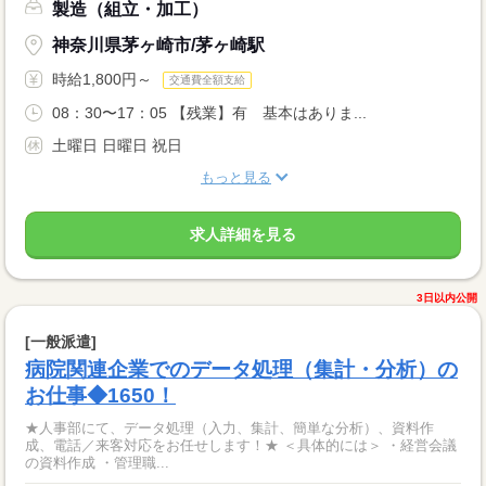
製造（組立・加工）
神奈川県茅ヶ崎市/茅ヶ崎駅
時給1,800円～
交通費全額支給
08：30〜17：05 【残業】有 基本はありま...
土曜日 日曜日 祝日
もっと見る
求人詳細を見る
3日以内公開
[一般派遣]
病院関連企業でのデータ処理（集計・分析）の
お仕事◆1650！
★人事部にて、データ処理（入力、集計、簡単な分析）、資料作
成、電話／来客対応をお任せします！★ ＜具体的には＞ ・経営会議
の資料作成 ・管理職...