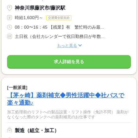
神奈川県藤沢市/藤沢駅
時給1,600円～
交通費全額支給
08：00〜16：45 【残業】有 繁忙時のみ最...
土日祝（会社カレンダーで祝日勤務日が年数...
もっと見る
求人詳細を見る
[一般派遣]
【茅ヶ崎】薬剤補充◆男性活躍中◆社バスで
楽々通勤♪
加工処理前のリフトへの製品設置・リフト操作（免許不問） 薬剤が
なくなった際のタンクへの薬剤補充のお仕事です
製造（組立・加工）