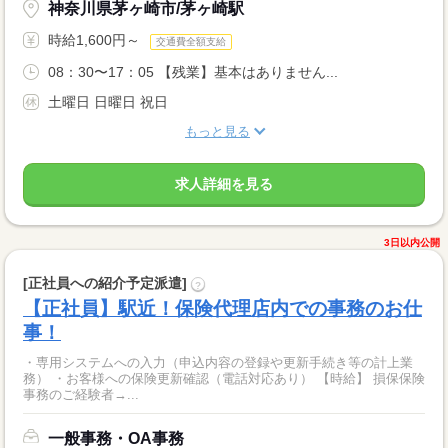
神奈川県茅ヶ崎市/茅ヶ崎駅
時給1,600円～
交通費全額支給
08：30〜17：05 【残業】基本はありません...
土曜日 日曜日 祝日
もっと見る
求人詳細を見る
3日以内公開
[正社員への紹介予定派遣]
?
【正社員】駅近！保険代理店内での事務のお仕
事！
・専用システムへの入力（申込内容の登録や更新手続き等の計上業
務） ・お客様への保険更新確認（電話対応あり） 【時給】 損保保険
事務のご経験者→...
一般事務・OA事務