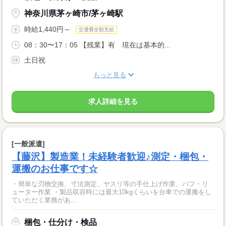
神奈川県茅ヶ崎市/茅ヶ崎駅
時給1,440円～
交通費全額支給
08：30〜17：05 【残業】有 現在は基本的...
土日祝
もっと見る
求人詳細を見る
[一般派遣]
【藤沢】製造業！未経験者歓迎♪測定・梱包・
運搬のお仕事です☆
・簡単な刃物交換、寸法測定、ヤスリ等の手仕上げ作業、バフ・リ
ューター作業 ・製品収容時には最大10kgくらいを台車での運搬をし
ていただく業務があ...
梱包・仕分け・検品