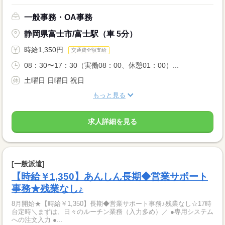
一般事務・OA事務
静岡県富士市/富士駅（車 5分）
時給1,350円
交通費全額支給
08：30〜17：30（実働08：00、休憩01：00）...
土曜日 日曜日 祝日
もっと見る
求人詳細を見る
[一般派遣]
【時給￥1,350】あんしん長期◆営業サポート
事務★残業なし♪
8月開始★【時給￥1,350】長期◆営業サポート事務♪残業なし☆17時
台定時＼まずは、日々のルーチン業務（入力多め）／ ●専用システム
への注文入力 ●...