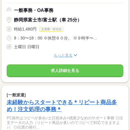
一般事務・OA事務
静岡県富士市/富士駅（車 25分）
時給1,480円
交通費一部支給
9：30〜18：00 ※休憩６０分。 ※９時半〜...
土曜日 日曜日
もっと見る
求人詳細を見る
[一般派遣]
未経験からスタートできる＊リピート商品多
め！注文処理の事務＊
PC操作はコピペが多め♪土日祝休み×残業少なめのサポート事務 ◎注
文データの入力（リピート商品が多いのでコピペで対応できますよ
♪） ◎伝票の発行...