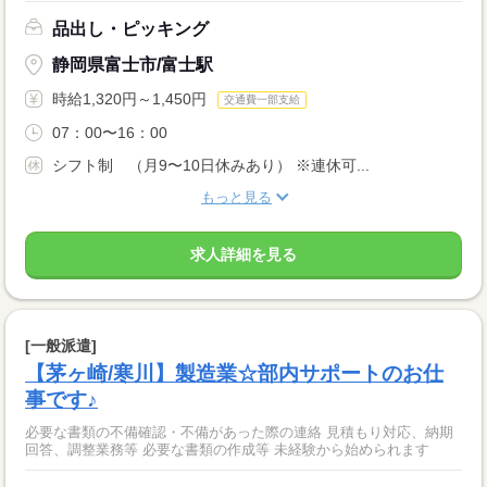
品出し・ピッキング
静岡県富士市/富士駅
時給1,320円～1,450円
交通費一部支給
07：00〜16：00
シフト制 （月9〜10日休みあり） ※連休可...
もっと見る
求人詳細を見る
[一般派遣]
【茅ヶ崎/寒川】製造業☆部内サポートのお仕
事です♪
必要な書類の不備確認・不備があった際の連絡 見積もり対応、納期
回答、調整業務等 必要な書類の作成等 未経験から始められます