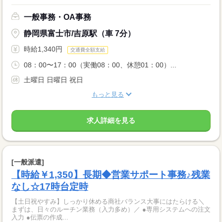
一般事務・OA事務
静岡県富士市/吉原駅（車 7分）
時給1,340円
交通費全額支給
08：00〜17：00（実働08：00、休憩01：00）...
土曜日 日曜日 祝日
もっと見る
求人詳細を見る
[一般派遣]
【時給￥1,350】長期◆営業サポート事務♪残業
なし☆17時台定時
【土日祝やすみ】しっかり休める商社バランス大事にはたらける＼
まずは、日々のルーチン業務（入力多め）／ ●専用システムへの注文
入力 ●伝票の作成...