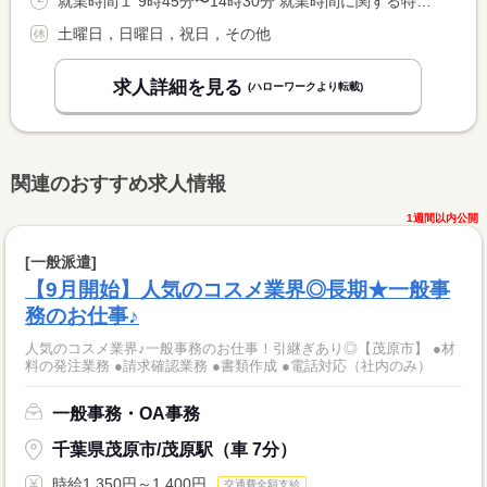
就業時間１ 9時45分〜14時30分 就業時間に関する特記事項 稀に預かるお子さんの人数により就業時間が短くなる可能性があり <BR> ます。
土曜日，日曜日，祝日，その他
求人詳細を見る
(ハローワークより転載)
関連のおすすめ求人情報
1週間以内公開
[一般派遣]
【9月開始】人気のコスメ業界◎長期★一般事
務のお仕事♪
人気のコスメ業界♪一般事務のお仕事！引継ぎあり◎【茂原市】 ●材
料の発注業務 ●請求確認業務 ●書類作成 ●電話対応（社内のみ）
一般事務・OA事務
千葉県茂原市/茂原駅（車 7分）
時給1,350円～1,400円
交通費全額支給