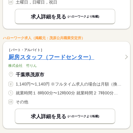
土曜日，日曜日，祝日
求人詳細を見る
(ハローワークより転載)
ハローワーク求人（掲載元：茂原公共職業安定所）
パート・アルバイト
厨房スタッフ（フードセンター）
株式会社 竹りん
千葉県茂原市
1,140円〜1,140円 ※フルタイム求人の場合は月額（換算額）、パート求人の場合は時間額を表示しています。
就業時間１ 8時00分〜12時00分 就業時間２ 7時00分〜14時00分 就業時間に関する特記事項 （１）は休憩なし実働４ｈ （２）は休憩４５分実働６時間１５分 <BR> 就業時間は応相談 （１）（２）のいずれかで応募可
その他
求人詳細を見る
(ハローワークより転載)