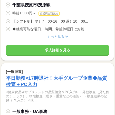
千葉県茂原市/茂原駅
時給1,900円～
交通費全額支給
【シフト制】 早）7：00-16：00 遅）10：00...
◆就業可能な曜日、時間、希望休暇日はお気...
もっと見る
求人詳細を見る
[一般派遣]
平日勤務×17時退社！大手グループ企業◆品質
検査＋PC入力
<健康食品やサプリメントの品質検査＆PC入力> ・外観検査（見た目
のチェック）、物性検査（硬さ・重量などの確認） ・検査結果の記
録（PC入力） <環...
一般事務・OA事務