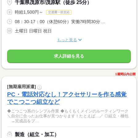
千葉県茂原市/茂原駅（徒歩 25分）
時給1,500円～
交通費一部支給
08：30-17：00（休憩60分）実働7時間30分 ...
土曜日 日曜日 祝日
もっと見る
求人詳細を見る
1週間以内公開
[無期雇用派遣]
?
PC・電話対応なし！アクセサリーを作る感覚
でこつこつ組立など
◆こつこつ系のシンプル作業 ◆もくもくメインのルーティンワーク
＼自分に合ったお仕事が見つかります！たとえば…／ ◎組立・梱包
→完成品をプ...
製造（組立・加工）