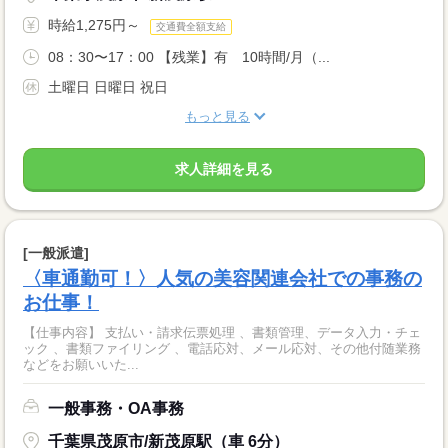
時給1,275円～
交通費全額支給
08：30〜17：00 【残業】有 10時間/月（...
土曜日 日曜日 祝日
もっと見る
求人詳細を見る
[一般派遣]
〈車通勤可！〉人気の美容関連会社での事務の
お仕事！
【仕事内容】 支払い・請求伝票処理 、書類管理、データ入力・チェ
ック 、書類ファイリング 、電話応対、メール応対、その他付随業務
などをお願いいた...
一般事務・OA事務
千葉県茂原市/新茂原駅（車 6分）