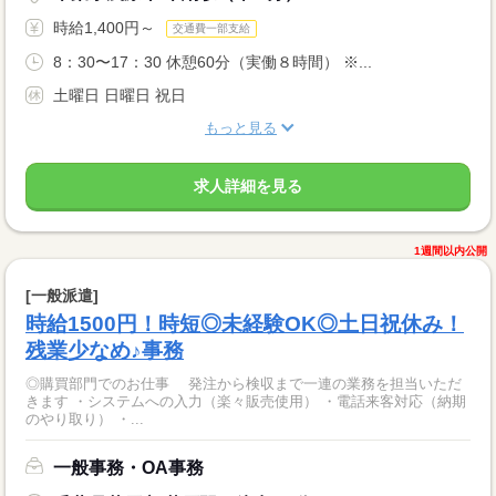
時給1,400円～
交通費一部支給
8：30〜17：30 休憩60分（実働８時間） ※...
土曜日 日曜日 祝日
もっと見る
求人詳細を見る
1週間以内公開
[一般派遣]
時給1500円！時短◎未経験OK◎土日祝休み！
残業少なめ♪事務
◎購買部門でのお仕事 発注から検収まで一連の業務を担当いただ
きます ・システムへの入力（楽々販売使用） ・電話来客対応（納期
のやり取り） ・...
一般事務・OA事務