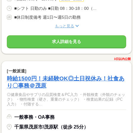
■シフト 日勤のみ ■日勤 08：30-18：00（...
■休日制度備考 週1日〜週5日の勤務
もっと見る
求人詳細を見る
3日以内公開
[一般派遣]
時給1500円！未経験OK◎土日祝休み！社食あ
り〇事務＠茂原
◎健康食品やサプリの品質検査＆PC入力 ・外観検査（外観のチェッ
ク） ・物性検査（硬さ、重量のチェック） ・検査結果の記録（PC
入力） ・付随する...
一般事務・OA事務
千葉県茂原市/茂原駅（徒歩 25分）