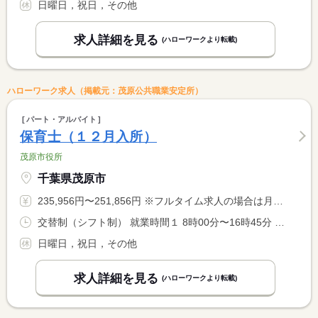
日曜日，祝日，その他
求人詳細を見る
(ハローワークより転載)
ハローワーク求人（掲載元：茂原公共職業安定所）
パート・アルバイト
保育士（１２月入所）
茂原市役所
千葉県茂原市
235,956円〜251,856円 ※フルタイム求人の場合は月額（換算額）、パート求人の場合は時間額を表示しています。
交替制（シフト制） 就業時間１ 8時00分〜16時45分 就業時間２ 7時20分〜16時05分 就業時間３ 8時30分〜17時15分 就業時間に関する特記事項 （４）０９：００〜１７：４５ <BR> ・（２）〜（４）は早・遅番で交替で勤務有り（シフト表による）
日曜日，祝日，その他
求人詳細を見る
(ハローワークより転載)