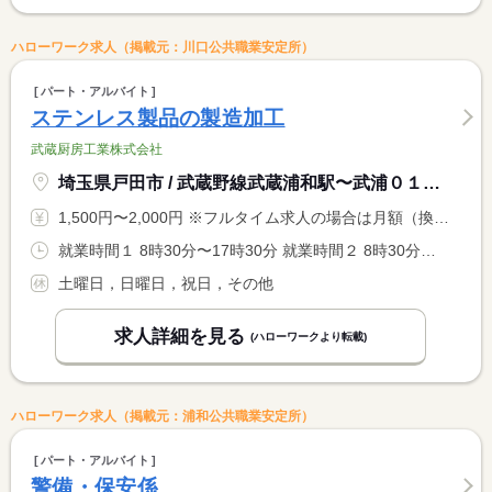
ハローワーク求人（掲載元：川口公共職業安定所）
パート・アルバイト
ステンレス製品の製造加工
武蔵厨房工業株式会社
埼玉県戸田市 / 武蔵野線武蔵浦和駅〜武浦０１「下笹目」停留所から徒歩５分
1,500円〜2,000円 ※フルタイム求人の場合は月額（換算額）、パート求人の場合は時間額を表示しています。
就業時間１ 8時30分〜17時30分 就業時間２ 8時30分〜12時00分 就業時間３ 13時00分〜17時30分 就業時間に関する特記事項 就業時間（１）〜（３）選択可 <BR> 就業時間（１）休憩時間：昼食＝６０分 １５時＝１５分 <BR> （２）・（３）休憩時間：０分 <BR> ※就業時間・曜日は応相談
土曜日，日曜日，祝日，その他
求人詳細を見る
(ハローワークより転載)
ハローワーク求人（掲載元：浦和公共職業安定所）
パート・アルバイト
警備・保安係