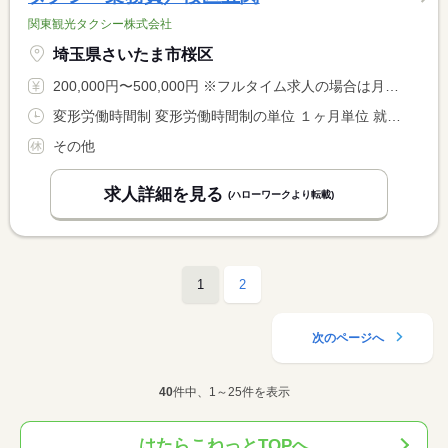
関東観光タクシー株式会社
埼玉県さいたま市桜区
200,000円〜500,000円 ※フルタイム求人の場合は月額（換算額）、パート求人の場合は時間額を表示しています。
変形労働時間制 変形労働時間制の単位 １ヶ月単位 就業時間１ 8時00分〜20時00分 就業時間２ 8時00分〜15時00分 又は 8時00分〜20時00分の時間の間の7時間程度 就業時間に関する特記事項 他のシフトもあります <BR> 時間帯・曜日等、相談に応じます。
その他
求人詳細を見る
(ハローワークより転載)
1
2
次のページへ
40
件中、1～25件を表示
はたらこねっとTOPへ