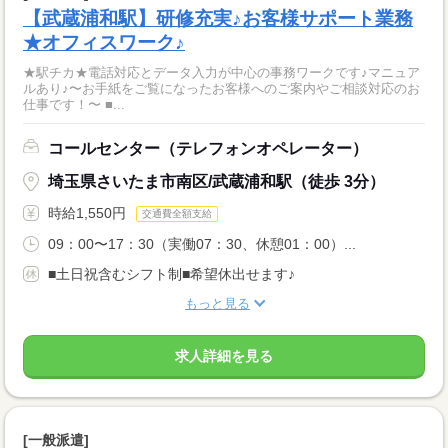
【武蔵浦和駅】研修充実♪お客様サポート業務
★オフィスワーク♪
★駅チカ★電話対応とデータ入力が中心の事務ワークです♪マニュア
ルあり♪〜お手紙をご覧になったお客様へのご案内やご相談対応のお
仕事です！〜 ■...
コールセンター（テレフォンオペレーター）
埼玉県さいたま市南区/武蔵浦和駅（徒歩 3分）
時給1,550円
交通費全額支給
09：00〜17：30（実働07：30、休憩01：00）...
■土日祝含むシフト制■希望休出せます♪
もっと見る
求人詳細を見る
[一般派遣]