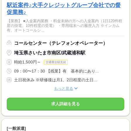
駅近案件♪大手クレジットグループ会社での督
促業務♪
【業務】 ■入金案内業務 ・料金未納の方への入金案内（1日120件程
度の掛電、10件程度の受電） ・専用端末への履歴入力 ※インカム
有、オートコールシ...
コールセンター（テレフォンオペレーター）
埼玉県さいたま市南区/武蔵浦和駅
時給1,500円～
交通費全額支給
09：00〜17：30 【残業】有 基本的にあり...
土日祝休み ※研修後は月1、2日程度の土日...
もっと見る
求人詳細を見る
[一般派遣]