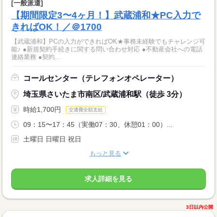
[一般派遣]
【期間限定3〜4ヶ月！】武蔵浦和★PC入力で
きればOK！／＠1700
【武蔵浦和】PCの入力ができればOK★事務未経験でもチャレンジ可
能♪ ●新規契約手続きに関する問い合わせ対応 ●不動産会社への電話
連絡業務 ●契約...
コールセンター（テレフォンオペレーター）
埼玉県さいたま市南区/武蔵浦和駅（徒歩 3分）
時給1,700円
交通費全額支給
09：15〜17：45（実働07：30、休憩01：00）...
土曜日 日曜日 祝日
もっと見る
求人詳細を見る
3日以内公開