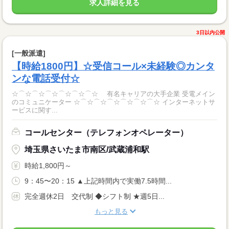
求人詳細を見る
3日以内公開
[一般派遣]
【時給1800円】☆受信コール×未経験◎カンタ
ンな電話受付☆
☆⌒☆⌒☆⌒☆⌒☆⌒☆⌒☆ 有名キャリアの大手企業 受電メイン
のコミュニケーター ☆⌒☆⌒☆⌒☆⌒☆⌒☆⌒☆ インターネットサ
ービスに関す...
コールセンター（テレフォンオペレーター）
埼玉県さいたま市南区/武蔵浦和駅
時給1,800円～
9：45〜20：15 ▲上記時間内で実働7.5時間...
完全週休2日 交代制 ◆シフト制 ★週5日...
もっと見る