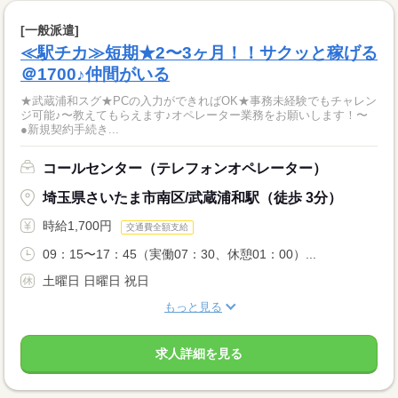
[一般派遣]
≪駅チカ≫短期★2〜3ヶ月！！サクッと稼げる
＠1700♪仲間がいる
★武蔵浦和スグ★PCの入力ができればOK★事務未経験でもチャレン
ジ可能♪〜教えてもらえます♪オペレーター業務をお願いします！〜
●新規契約手続き...
コールセンター（テレフォンオペレーター）
埼玉県さいたま市南区/武蔵浦和駅（徒歩 3分）
時給1,700円
交通費全額支給
09：15〜17：45（実働07：30、休憩01：00）...
土曜日 日曜日 祝日
もっと見る
求人詳細を見る