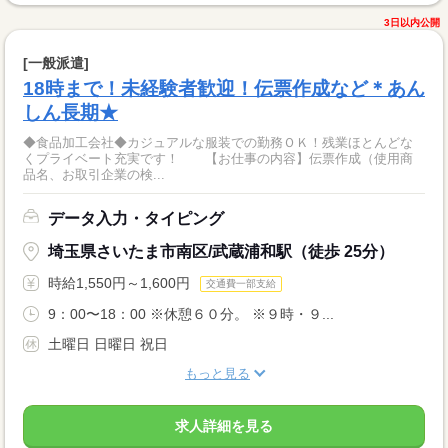
3日以内公開
[一般派遣]
18時まで！未経験者歓迎！伝票作成など＊あん
しん長期★
◆食品加工会社◆カジュアルな服装での勤務ＯＫ！残業ほとんどな
くプライベート充実です！ 【お仕事の内容】伝票作成（使用商
品名、お取引企業の検...
データ入力・タイピング
埼玉県さいたま市南区/武蔵浦和駅（徒歩 25分）
時給1,550円～1,600円
交通費一部支給
9：00〜18：00 ※休憩６０分。 ※９時・９...
土曜日 日曜日 祝日
もっと見る
求人詳細を見る