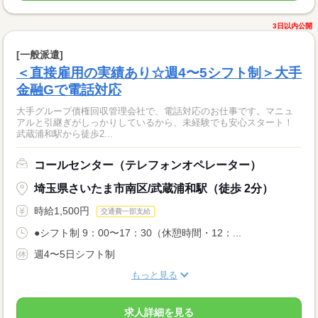
3日以内公開
[一般派遣]
＜直接雇用の実績あり☆週4〜5シフト制＞大手
金融Gで電話対応
大手グループ債権回収管理会社で、電話対応のお仕事です。マニュ
アルと引継ぎがしっかりしているから、未経験でも安心スタート！
武蔵浦和駅から徒歩2...
コールセンター（テレフォンオペレーター）
埼玉県さいたま市南区/武蔵浦和駅（徒歩 2分）
時給1,500円
交通費一部支給
●シフト制 9：00〜17：30（休憩時間・12：...
週4〜5日シフト制
もっと見る
求人詳細を見る