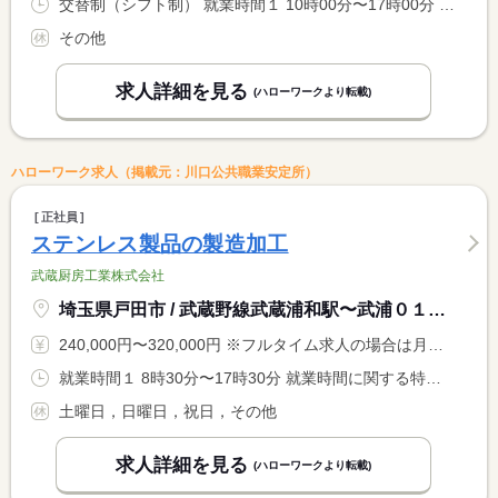
交替制（シフト制） 就業時間１ 10時00分〜17時00分 就業時間２ 10時30分〜17時30分 就業時間３ 11時00分〜18時00分
その他
求人詳細を見る
(ハローワークより転載)
ハローワーク求人（掲載元：川口公共職業安定所）
正社員
ステンレス製品の製造加工
武蔵厨房工業株式会社
埼玉県戸田市 / 武蔵野線武蔵浦和駅〜武浦０１「下笹目」停留所から徒歩５分
240,000円〜320,000円 ※フルタイム求人の場合は月額（換算額）、パート求人の場合は時間額を表示しています。
就業時間１ 8時30分〜17時30分 就業時間に関する特記事項 休憩時間：昼食＝６０分 １５時＝１５分
土曜日，日曜日，祝日，その他
求人詳細を見る
(ハローワークより転載)