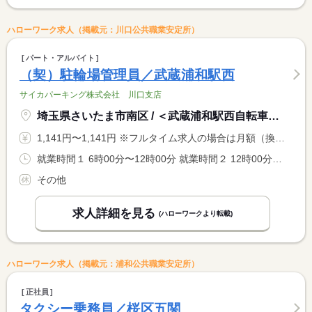
ハローワーク求人（掲載元：川口公共職業安定所）
パート・アルバイト
（契）駐輪場管理員／武蔵浦和駅西
サイカパーキング株式会社 川口支店
埼玉県さいたま市南区 / ＜武蔵浦和駅西自転車駐車場＞
1,141円〜1,141円 ※フルタイム求人の場合は月額（換算額）、パート求人の場合は時間額を表示しています。
就業時間１ 6時00分〜12時00分 就業時間２ 12時00分〜18時00分 就業時間３ 18時00分〜0時00分 就業時間に関する特記事項 （１）〜（３）シフト制 <BR> 全ての時間勤務可能な方
その他
求人詳細を見る
(ハローワークより転載)
ハローワーク求人（掲載元：浦和公共職業安定所）
正社員
タクシー乗務員／桜区五関