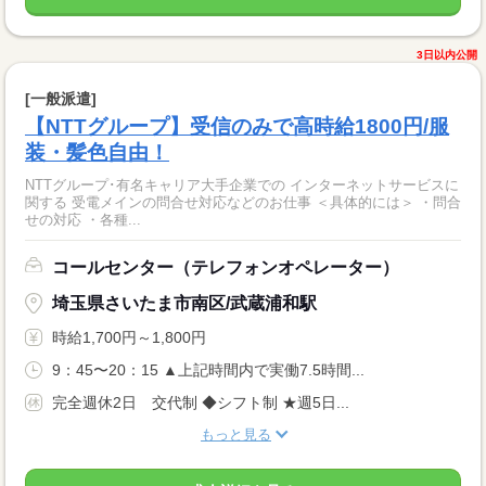
3日以内公開
[一般派遣]
【NTTグループ】受信のみで高時給1800円/服
装・髪色自由！
NTTグループ･有名キャリア大手企業での インターネットサービスに
関する 受電メインの問合せ対応などのお仕事 ＜具体的には＞ ・問合
せの対応 ・各種...
コールセンター（テレフォンオペレーター）
埼玉県さいたま市南区/武蔵浦和駅
時給1,700円～1,800円
9：45〜20：15 ▲上記時間内で実働7.5時間...
完全週休2日 交代制 ◆シフト制 ★週5日...
もっと見る