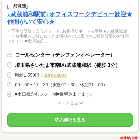
[一般派遣]
♪武蔵浦和駅前♪オフィスワークデビュー歓迎★
仲間がいて安心★
＼丁寧な研修で安心スタート♪お客様サポート＆事務★未経験歓迎
／〜お手紙をご覧になったお客様へのご案内やご相談対応のお仕事
です！〜 ■状況確認...
コールセンター（テレフォンオペレーター）
埼玉県さいたま市南区/武蔵浦和駅（徒歩 3分）
時給1,550円
交通費全額支給
09：00〜17：30（実働07：30、休憩01：00）...
■土日祝含むシフト制■希望休出せます♪
もっと見る
求人詳細を見る
3日以内公開