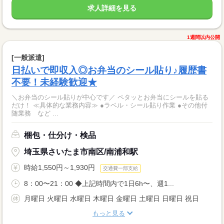
求人詳細を見る
1週間以内公開
[一般派遣]
日払いで即収入◎お弁当のシール貼り♪履歴書
不要！未経験歓迎★
＼お弁当のシール貼りが中心です／ ペタッとお弁当にシールを貼る
だけ！ ≪具体的な業務内容≫ ●ラベル・シール貼り作業 ●その他付
随業務 など ...
梱包・仕分け・検品
埼玉県さいたま市南区/南浦和駅
時給1,550円～1,930円
交通費一部支給
8：00〜21：00 ◆上記時間内で1日6h〜、週1...
月曜日 火曜日 水曜日 木曜日 金曜日 土曜日 日曜日 祝日
もっと見る