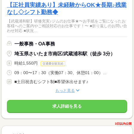
【正社員実績あり】未経験からOK★長期♪残業
なし◇シフト勤務◆
【武蔵浦和駅】研修充実♪ジムのお仕事★〜お手紙をご覧になったお
客様へのご案内やご相談対応のお仕事です！〜 ■折り返しのお問い合
わせ対応 ■状況...
一般事務・OA事務
埼玉県さいたま市南区/武蔵浦和駅（徒歩 3分）
時給1,550円
交通費全額支給
09：00〜17：30（実働07：30、休憩01：00）...
■土日祝含むシフト制■希望休出せます♪
もっと見る
求人詳細を見る
3日以内公開