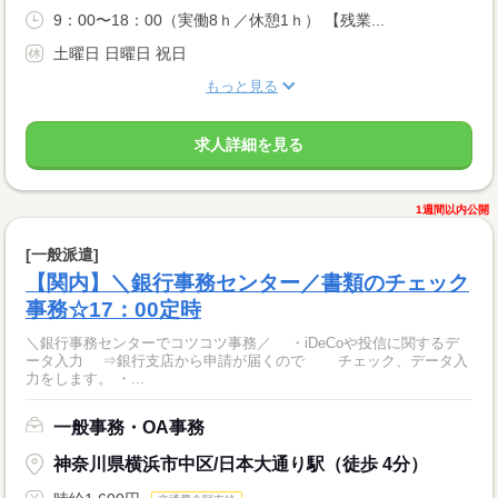
9：00〜18：00（実働8ｈ／休憩1ｈ） 【残業...
土曜日 日曜日 祝日
もっと見る
求人詳細を見る
1週間以内公開
[一般派遣]
【関内】＼銀行事務センター／書類のチェック
事務☆17：00定時
＼銀行事務センターでコツコツ事務／ ・iDeCoや投信に関するデ
ータ入力 ⇒銀行支店から申請が届くので チェック、データ入
力をします。 ・...
一般事務・OA事務
神奈川県横浜市中区/日本大通り駅（徒歩 4分）