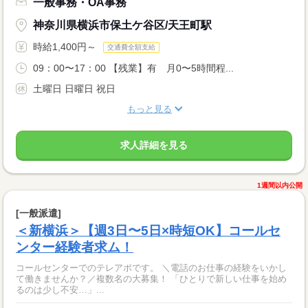
一般事務・OA事務
神奈川県横浜市保土ケ谷区/天王町駅
時給1,400円～
交通費全額支給
09：00〜17：00 【残業】有 月0〜5時間程...
土曜日 日曜日 祝日
もっと見る
求人詳細を見る
1週間以内公開
[一般派遣]
＜新横浜＞【週3日〜5日×時短OK】コールセ
ンター経験者求ム！
コールセンターでのテレアポです。 ＼電話のお仕事の経験をいかし
て働きませんか？／複数名の大募集！ 「ひとりで新しい仕事を始め
るのは少し不安…」...