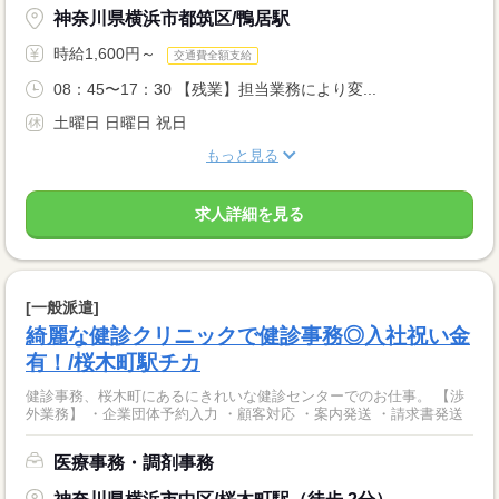
神奈川県横浜市都筑区/鴨居駅
時給1,600円～
交通費全額支給
08：45〜17：30 【残業】担当業務により変...
土曜日 日曜日 祝日
もっと見る
求人詳細を見る
[一般派遣]
綺麗な健診クリニックで健診事務◎入社祝い金
有！/桜木町駅チカ
健診事務、桜木町にあるにきれいな健診センターでのお仕事。 【渉
外業務】 ・企業団体予約入力 ・顧客対応 ・案内発送 ・請求書発送
医療事務・調剤事務