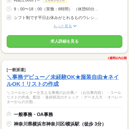
交通費全額支給
9：00〜18：00（実働：8時間） （休憩60分...
シフト制です平日お休みがとれるものウレシ...
もっと見る
求人詳細を見る
1週間以内公開
[一般派遣]
＼事務デビュー／未経験OK★服装自由★ネイ
ルOK！リストの作成
＼コールセンターを支える事務のお仕事／ （お仕事内容） ・コール
リストの作成、配信 ・進捗状況のチェック ・データ入力 ・オペレー
ターからの欠勤...
一般事務・OA事務
神奈川県横浜市神奈川区/横浜駅（徒歩 3分）