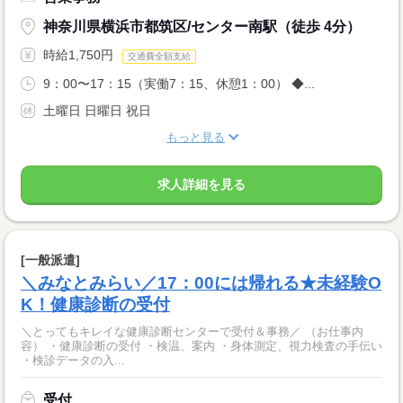
神奈川県横浜市都筑区/センター南駅（徒歩 4分）
時給1,750円
交通費全額支給
9：00〜17：15（実働7：15、休憩1：00） ◆...
土曜日 日曜日 祝日
もっと見る
求人詳細を見る
[一般派遣]
＼みなとみらい／17：00には帰れる★未経験O
K！健康診断の受付
＼とってもキレイな健康診断センターで受付＆事務／ （お仕事内
容） ・健康診断の受付 ・検温、案内 ・身体測定、視力検査の手伝い
・検診データの入...
受付