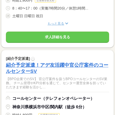
時給1,600円
交通費全額支給
8：40〜17：00（実働7時間20分／休憩1時間...
土曜日 日曜日 祝日
もっと見る
求人詳細を見る
[紹介予定派遣]
?
紹介予定派遣！アデ友活躍中官公庁案件のコー
ルセンターSV
【BPO企業でのSV】 官公庁案件を扱うBPOコールセンターのSV業
務。 チーム管理やKPI分析を通じて、センター運営全体を担ってい
ただきます経験を活かし...
コールセンター（テレフォンオペレーター）
神奈川県横浜市中区/関内駅（徒歩 6分）
時給1,800円～