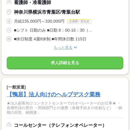
看護師・准看護師
神奈川県横浜市青葉区/青葉台駅
月給235,000円～330,000円
交通費一部支給
■シフト 日勤のみ ■日勤 8：00-16：30（...
■休日制度 4週8休制 ■年間休日数 115日
もっと見る
求人詳細を見る
[一般派遣]
【鴨居】法人向けのヘルプデスク業務
★法人顧客向けコンタクトセンターでのオペレーターのお仕事★ ・
各種申請の受付 ・関係部門との連携（各種手続きの依頼など） ・納
期の回答、納期連...
コールセンター（テレフォンオペレーター）