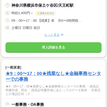
神奈川県横浜市保土ケ谷区/天王町駅
時給1,400円～
交通費全額支給
09：00〜17：00 【残業】有 月0〜5時間程...
土曜日 日曜日 祝日
もっと見る
求人詳細を見る
[一般派遣]
★9：00〜17：00★残業なし★金融事務センタ
ーでの事務
★9：00〜17：00★残業なし★金融事務センターでの事務 ・残高証
明書作成、照合 ・残高証明書作成にあたってのデータ取得 ・営業店
との電話応対（グ...
一般事務・OA事務