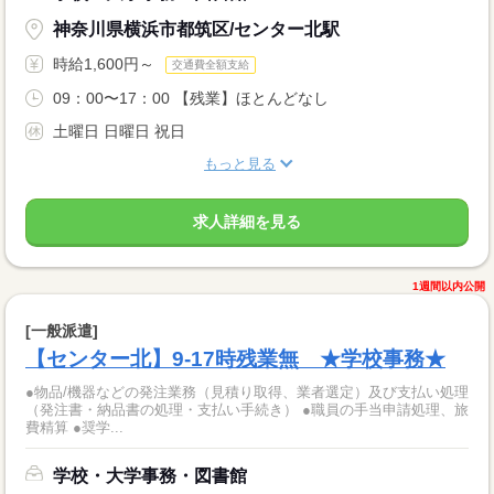
神奈川県横浜市都筑区/センター北駅
時給1,600円～
交通費全額支給
09：00〜17：00 【残業】ほとんどなし
土曜日 日曜日 祝日
もっと見る
求人詳細を見る
1週間以内公開
[一般派遣]
【センター北】9-17時残業無 ★学校事務★
●物品/機器などの発注業務（見積り取得、業者選定）及び支払い処理
（発注書・納品書の処理・支払い手続き） ●職員の手当申請処理、旅
費精算 ●奨学...
学校・大学事務・図書館