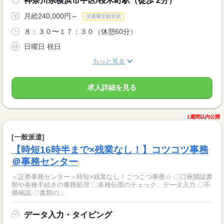
神奈川県横浜市中区/桜木町駅（徒歩 2分）
月給240,000円～
交通費全額支給
８：３０〜１７：３０（休憩60分）
日曜日 祝日
もっと見る
求人詳細を見る
1週間以内公開
[一般派遣]
【時短16時半まで×残業なし！】コツコツ事務
＠事務センター
＜証券事務センター＞時短×残業なし！こつこつ事務☆ 〇口座開設書
類や各種手続きの事務処理 〇各種伝票のチェック、データ入力 〇不
備確認 〇書類の...
データ入力・タイピング