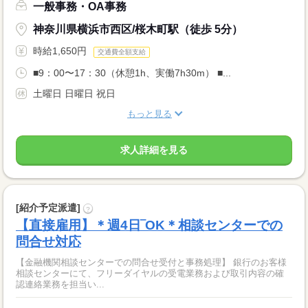
一般事務・OA事務
神奈川県横浜市西区/桜木町駅（徒歩 5分）
時給1,650円
交通費全額支給
■9：00〜17：30（休憩1h、実働7h30m） ■...
土曜日 日曜日 祝日
もっと見る
求人詳細を見る
[紹介予定派遣]
?
【直接雇用】＊週4日‾OK＊相談センターでの
問合せ対応
【金融機関相談センターでの問合せ受付と事務処理】 銀行のお客様
相談センターにて、フリーダイヤルの受電業務および取引内容の確
認連絡業務を担当い...