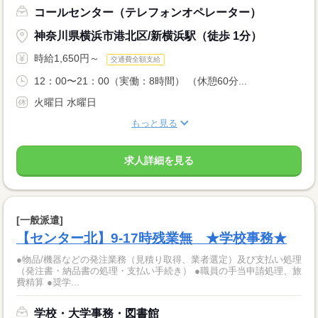
コールセンター（テレフォンオペレーター）
神奈川県横浜市港北区/新横浜駅（徒歩 1分）
時給1,650円～
交通費全額支給
12：00〜21：00（実働：8時間） （休憩60分...
火曜日 水曜日
もっと見る
求人詳細を見る
[一般派遣]
【センター北】9-17時残業無 ★学校事務★
●物品/機器などの発注業務（見積り取得、業者選定）及び支払い処理
（発注書・納品書の処理・支払い手続き） ●職員の手当申請処理、旅
費精算 ●奨学...
学校・大学事務・図書館