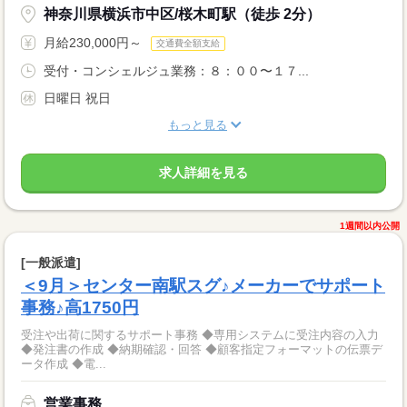
神奈川県横浜市中区/桜木町駅（徒歩 2分）
月給230,000円～
交通費全額支給
受付・コンシェルジュ業務：８：００〜１７...
日曜日 祝日
もっと見る
求人詳細を見る
1週間以内公開
[一般派遣]
＜9月＞センター南駅スグ♪メーカーでサポート
事務♪高1750円
受注や出荷に関するサポート事務 ◆専用システムに受注内容の入力
◆発注書の作成 ◆納期確認・回答 ◆顧客指定フォーマットの伝票デ
ータ作成 ◆電...
営業事務