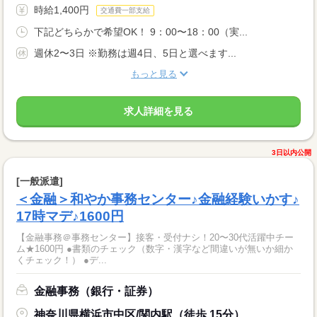
時給1,400円
交通費一部支給
下記どちらかで希望OK！ 9：00〜18：00（実...
週休2〜3日 ※勤務は週4日、5日と選べます...
もっと見る
求人詳細を見る
3日以内公開
[一般派遣]
＜金融＞和やか事務センター♪金融経験いかす♪
17時マデ♪1600円
【金融事務＠事務センター】接客・受付ナシ！20〜30代活躍中チー
ム★1600円 ●書類のチェック（数字・漢字など間違いが無いか細か
くチェック！） ●デ...
金融事務（銀行・証券）
神奈川県横浜市中区/関内駅（徒歩 15分）