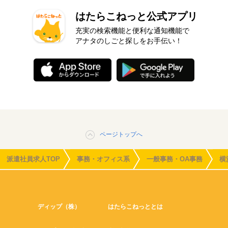
はたらこねっと公式アプリ
充実の検索機能と便利な通知機能で
アナタのしごと探しをお手伝い！
ページトップへ
派遣社員求人TOP
事務・オフィス系
一般事務・OA事務
横
ディップ（株）
はたらこねっととは