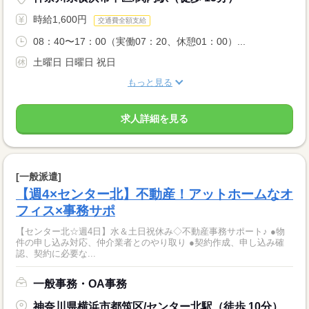
時給1,600円
交通費全額支給
08：40〜17：00（実働07：20、休憩01：00）...
土曜日 日曜日 祝日
もっと見る
求人詳細を見る
[一般派遣]
【週4×センター北】不動産！アットホームなオ
フィス×事務サポ
【センター北☆週4日】水＆土日祝休み◇不動産事務サポート♪ ●物
件の申し込み対応、仲介業者とのやり取り ●契約作成、申し込み確
認、契約に必要な...
一般事務・OA事務
神奈川県横浜市都筑区/センター北駅（徒歩 10分）