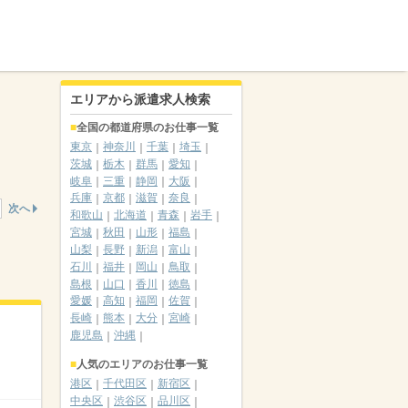
エリアから派遣求人検索
全国の都道府県のお仕事一覧
東京
神奈川
千葉
埼玉
茨城
栃木
群馬
愛知
岐阜
三重
静岡
大阪
兵庫
京都
滋賀
奈良
次へ
和歌山
北海道
青森
岩手
宮城
秋田
山形
福島
山梨
長野
新潟
富山
石川
福井
岡山
鳥取
島根
山口
香川
徳島
愛媛
高知
福岡
佐賀
長崎
熊本
大分
宮崎
鹿児島
沖縄
人気のエリアのお仕事一覧
港区
千代田区
新宿区
中央区
渋谷区
品川区