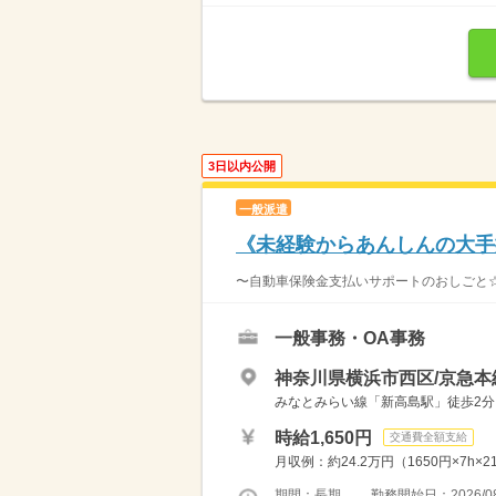
3日以内公開
一般派遣
《未経験からあんしんの大手
〜自動車保険金支払いサポートのおしごと☆〜
一般事務・OA事務
神奈川県横浜市西区/京急本
みなとみらい線「新高島駅」徒歩2分 
時給1,650円
交通費全額支給
月収例：約24.2万円（1650円×7h
期間：長期 勤務開始日：2026/08