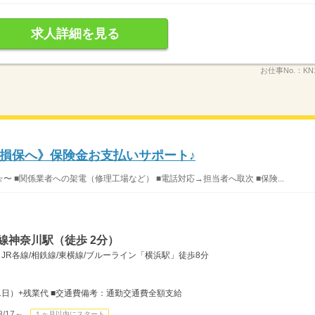
求人詳細を見る
お仕事No.：
KN
損保へ》保険金お支払いサポート♪
 ■関係業者への架電（修理工場など） ■電話対応→担当者へ取次 ■保険...
線神奈川駅（徒歩 2分）
JR各線/相鉄線/東横線/ブルーライン「横浜駅」徒歩8分
×21日）+残業代 ■交通費備考：通勤交通費全額支給
/17～
１ヶ月以内にスタート