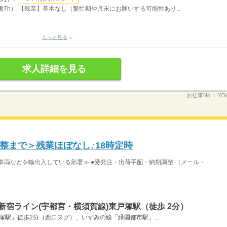
実働7h） 【残業】基本なし（繁忙期や月末にお願いする可能性あり...
もっと見る
求人詳細を見る
お仕事No.：
YO
整まで＞残業ほぼなし♪18時定時
両などを輸出入している部署≫ ●受発注・出荷手配・納期調整 （メール・...
新宿ライン(宇都宮・横須賀線)東戸塚駅（徒歩 2分）
塚駅」徒歩2分（西口スグ）、いずみの線「緑園都市駅」...