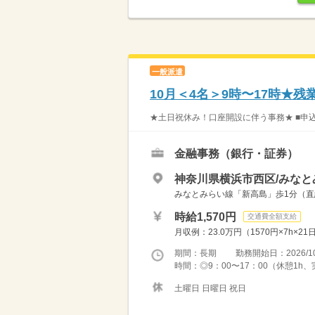
一般派遣
10月＜4名＞9時〜17時★
★土日祝休み！口座開設に伴う事務★ ■申込
金融事務（銀行・証券）
神奈川県横浜市西区/みなと
みなとみらい線「新高島」歩1分（直結
時給1,570円
交通費全額支給
月収例：23.0万円（1570円×7h×
期間：長期 勤務開始日：2026/10
時間：◎9：00〜17：00（休憩1h、
土曜日 日曜日 祝日