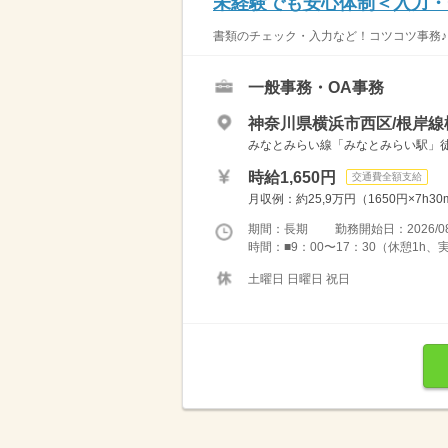
未経験でも安心体制＜入力・
書類のチェック・入力など！コツコツ事務♪ 
一般事務・OA事務
神奈川県横浜市西区/根岸線
みなとみらい線「みなとみらい駅」徒
時給1,650円
交通費全額支給
月収例：約25,9万円（1650円×7h
期間：長期 勤務開始日：2026/08
時間：■9：00〜17：30（休憩1h、
土曜日 日曜日 祝日