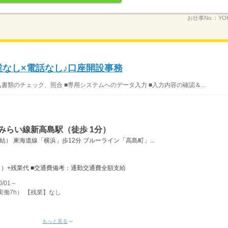
お仕事No.：
YO
残業なし×電話なし♪口座開設事務
書類のチェック、照合 ■専用システムへのデータ入力 ■入力内容の確認＆...
みらい線新高島駅（徒歩 1分）
） 東海道線「横浜」歩12分 ブルーライン「高島町」...
21日）+残業代 ■交通費備考：通勤交通費全額支給
/01～
実働7h） 【残業】なし
もっと見る