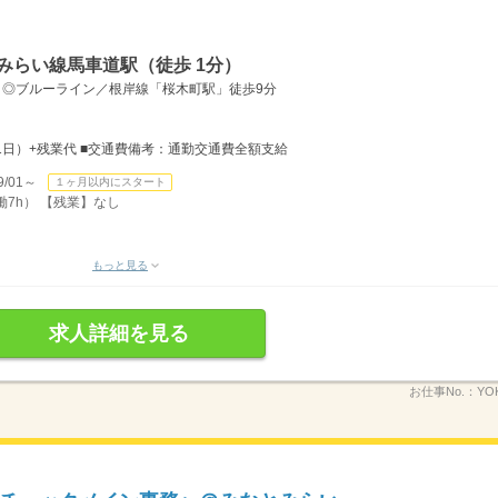
みらい線馬車道駅（徒歩 1分）
 ◎ブルーライン／根岸線「桜木町駅」徒歩9分
×21日）+残業代 ■交通費備考：通勤交通費全額支給
/01～
１ヶ月以内にスタート
働7h） 【残業】なし
もっと見る
求人詳細を見る
お仕事No.：
YO