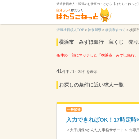
派遣社員求人・派遣のお仕事のことなら【はたらこねっと
派遣社員求人TOP
>
神奈川県
>
横浜市すべて
>
横浜
横浜市 みずほ銀行 宝くじ 売り
条件の一部にマッチした「横浜市 みずほ銀行」
41
件中 / 1～25件を表示
お探しの条件に近い求人一覧
一般派遣
入力できればOK！17時定
＜大手損保×かんたん事務サポート＞ ☆専用シ