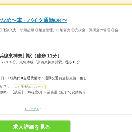
少なめ〜車・バイク通勤OK〜
仕訳入力・伝票起票 ◎預金管理、出納官吏 ◎売掛金・買掛金の管理 ◎会...
浜線東神奈川駅（徒歩 11分）
・バス４分、京急本線「京急東神奈川駅」徒歩10分
×21日）+残業代 ■交通費備考：通勤交通費全額支給（但し...
/17～
１ヶ月以内にスタート
実働8h） 【残業】10h程度/月 ⇒業務量に応じて変動あり
もっと見る
求人詳細を見る