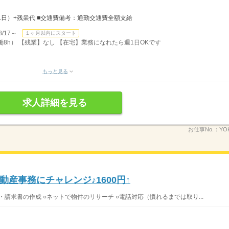
×21日）+残業代 ■交通費備考：通勤交通費全額支給
/17～
１ヶ月以内にスタート
実働8h） 【残業】なし 【在宅】業務になれたら週1日OKです
もっと見る
求人詳細を見る
お仕事No.：
YO
産事務にチャレンジ♪1600円↑
・請求書の作成 ○ネットで物件のリサーチ ○電話対応（慣れるまでは取り...