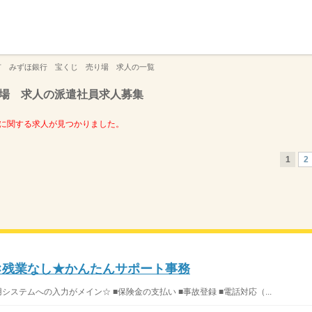
】
市 みずほ銀行 宝くじ 売り場 求人の一覧
場 求人の派遣社員求人募集
に関する求人が見つかりました。
1
2
時×残業なし★かんたんサポート事務
ステムへの入力がメイン☆ ■保険金の支払い ■事故登録 ■電話対応（...