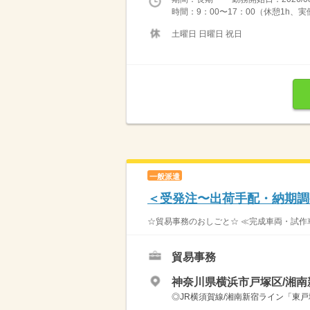
時間：9：00〜17：00（休憩1h、
土曜日 日曜日 祝日
一般派遣
＜受発注〜出荷手配・納期調
☆貿易事務のおしごと☆ ≪完成車両・試作車
貿易事務
神奈川県横浜市戸塚区/湘南
◎JR横須賀線/湘南新宿ライン「東戸