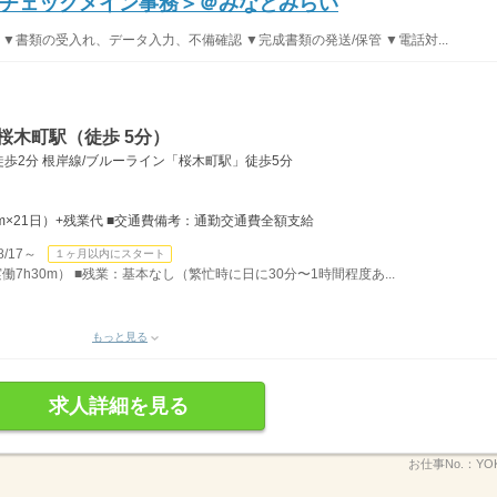
チェックメイン事務＞＠みなとみらい
▼書類の受入れ、データ入力、不備確認 ▼完成書類の発送/保管 ▼電話対...
桜木町駅（徒歩 5分）
歩2分 根岸線/ブルーライン「桜木町駅」徒歩5分
30m×21日）+残業代 ■交通費備考：通勤交通費全額支給
/17～
１ヶ月以内にスタート
実働7h30m） ■残業：基本なし（繁忙時に日に30分〜1時間程度あ...
もっと見る
求人詳細を見る
お仕事No.：
YO