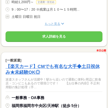
時給1,200円～
交通費一部支給
9：00〜17：20 ※残業は月１０〜１５時間...
土曜日 日曜日 祝日
もっと見る
求人詳細を見る
本日公開
[一般派遣]
【楽天カード】CMでも有名な大手◆土日祝休
み★未経験OK◎
派遣スタッフさんが活躍中！駅から近いので通勤に便利♪周辺に飲食
店・コンビニもあるので環境◎です！ 【お仕事の内容】不正利
用額の集計処理（手...
一般事務・OA事務
福岡県福岡市中央区/天神駅（徒歩 5分）