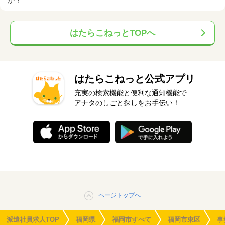
はたらこねっとTOPへ
はたらこねっと公式アプリ
充実の検索機能と便利な通知機能で
アナタのしごと探しをお手伝い！
ページトップへ
派遣社員求人TOP
福岡県
福岡市すべて
福岡市東区
事