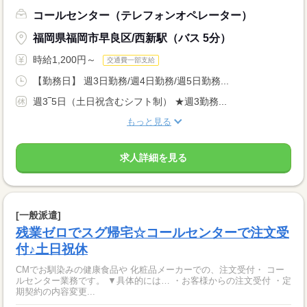
コールセンター（テレフォンオペレーター）
福岡県福岡市早良区/西新駅（バス 5分）
時給1,200円～
交通費一部支給
【勤務日】 週3日勤務/週4日勤務/週5日勤務...
週3‾5日（土日祝含むシフト制） ★週3勤務...
もっと見る
求人詳細を見る
[一般派遣]
残業ゼロでスグ帰宅☆コールセンターで注文受
付♪土日祝休
CMでお馴染みの健康食品や 化粧品メーカーでの、注文受付・ コー
ルセンター業務です。 ▼具体的には… ・お客様からの注文受付 ・定
期契約の内容変更...