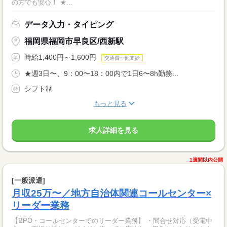
の方でも安心！ ★...
データ入力・タイピング
福岡県福岡市早良区/西新駅
時給1,400円～1,600円
交通費一部支給
★週3日〜、9：00〜18：00内で1日6〜8h勤務...
シフト制
もっと見る
求人詳細を見る
1週間以内公開
[一般派遣]
月収25万〜／地方自治体関連コールセンター×
リーダー業務
【BPO・コールセンターでのリーダー業務】 ・問合せ対応（受電中