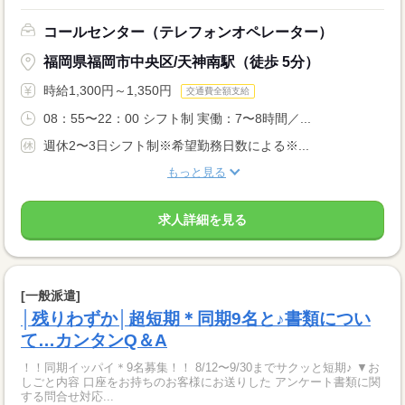
コールセンター（テレフォンオペレーター）
福岡県福岡市中央区/天神南駅（徒歩 5分）
時給1,300円～1,350円
交通費全額支給
08：55〜22：00 シフト制 実働：7〜8時間／...
週休2〜3日シフト制※希望勤務日数による※...
もっと見る
求人詳細を見る
[一般派遣]
│残りわずか│超短期＊同期9名と♪書類につい
て…カンタンQ＆A
！！同期イッパイ＊9名募集！！ 8/12〜9/30までサクッと短期♪ ▼お
しごと内容 口座をお持ちのお客様にお送りした アンケート書類に関
する問合せ対応...