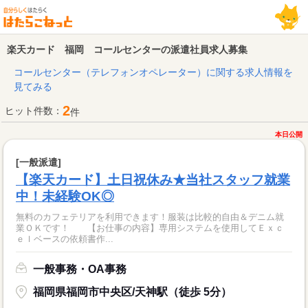
楽天カード 福岡 コールセンターの派遣社員求人募集
コールセンター（テレフォンオペレーター）に関する求人情報を
見てみる
2
ヒット件数：
件
本日公開
[一般派遣]
【楽天カード】土日祝休み★当社スタッフ就業
中！未経験OK◎
無料のカフェテリアを利用できます！服装は比較的自由＆デニム就
業ＯＫです！ 【お仕事の内容】専用システムを使用してＥｘｃ
ｅｌベースの依頼書作...
一般事務・OA事務
福岡県福岡市中央区/天神駅（徒歩 5分）