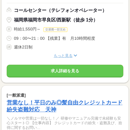
コールセンター（テレフォンオペレーター）
福岡県福岡市早良区/西新駅（徒歩 1分）
時給1,550円～
交通費一部支給
09：00〜21：00 【残業】有 月10時間程度
週休2日制
もっと見る
求人詳細を見る
[一般派遣]
営業なし！平日のみ◎髪自由クレジットカード
紛失盗難対応 天神
＼ノルマや営業は一切なし！／ 研修やマニュアル完備で未経験も安
心スタート◎ 【仕事内容】 クレジットカードの紛失・盗難及び、拾
得に関するお問い...