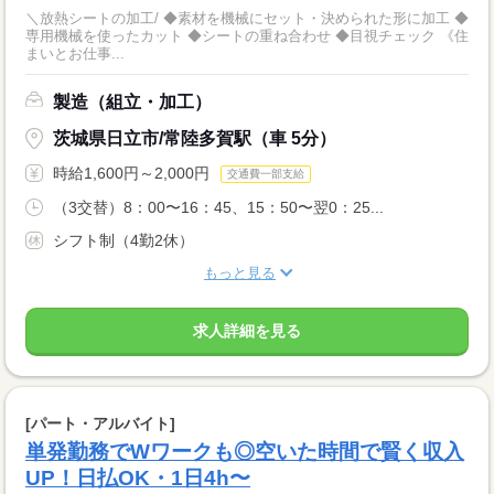
＼放熱シートの加工/ ◆素材を機械にセット・決められた形に加工 ◆
専用機械を使ったカット ◆シートの重ね合わせ ◆目視チェック 《住
まいとお仕事...
製造（組立・加工）
茨城県日立市/常陸多賀駅（車 5分）
時給1,600円～2,000円
交通費一部支給
（3交替）8：00〜16：45、15：50〜翌0：25...
シフト制（4勤2休）
もっと見る
求人詳細を見る
[パート・アルバイト]
単発勤務でWワークも◎空いた時間で賢く収入
UP！日払OK・1日4h〜