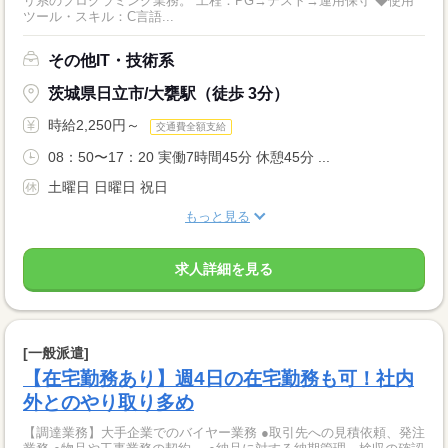
リ系のプログラミング業務。 工程：PG→テスト→運用保守 ◆使用
ツール・スキル：C言語...
その他IT・技術系
茨城県日立市/大甕駅（徒歩 3分）
時給2,250円～
交通費全額支給
08：50〜17：20 実働7時間45分 休憩45分 ...
土曜日 日曜日 祝日
もっと見る
求人詳細を見る
[一般派遣]
【在宅勤務あり】週4日の在宅勤務も可！社内
外とのやり取り多め
【調達業務】大手企業でのバイヤー業務 ●取引先への見積依頼、発注