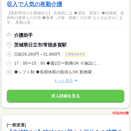
収入で人気の夜勤介護
【夜勤専従の介護福祉士】 具体的には ◆巡回、見回り ◆就寝前、起
床時の着替えの介助 ◆食事（夕食、朝食）の介助 などをお任せしま
す。 夜勤は巡...
介護助手
茨城県日立市/常陸多賀駅
日給28,260円～31,860円
交通費全額支給
17：00〜10：00 ◆週2日〜勤務OK ※施設に...
◆シフト制 ◆長期休暇の取得もOK 勤務曜...
もっと見る
求人詳細を見る
3日以内公開
[一般派遣]