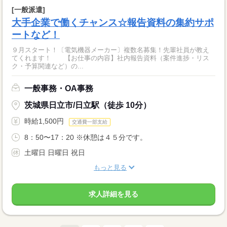
[一般派遣]
大手企業で働くチャンス☆報告資料の集約サポ
ートなど！
９月スタート！〔電気機器メーカー〕複数名募集！先輩社員が教え
てくれます！ 【お仕事の内容】社内報告資料（案件進捗・リス
ク・予算関連など）の...
一般事務・OA事務
茨城県日立市/日立駅（徒歩 10分）
時給1,500円
交通費一部支給
8：50〜17：20 ※休憩は４５分です。
土曜日 日曜日 祝日
もっと見る
求人詳細を見る