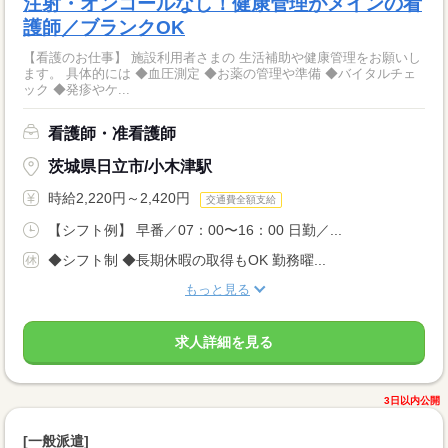
注射・オンコールなし！健康管理がメインの看
護師／ブランクOK
【看護のお仕事】 施設利用者さまの 生活補助や健康管理をお願いし
ます。 具体的には ◆血圧測定 ◆お薬の管理や準備 ◆バイタルチェ
ック ◆発疹やケ...
看護師・准看護師
茨城県日立市/小木津駅
時給2,220円～2,420円
交通費全額支給
【シフト例】 早番／07：00〜16：00 日勤／...
◆シフト制 ◆長期休暇の取得もOK 勤務曜...
もっと見る
求人詳細を見る
3日以内公開
[一般派遣]