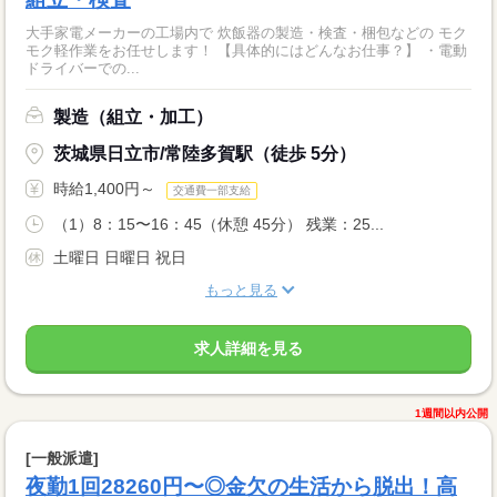
大手家電メーカーの工場内で 炊飯器の製造・検査・梱包などの モク
モク軽作業をお任せします！ 【具体的にはどんなお仕事？】 ・電動
ドライバーでの...
製造（組立・加工）
茨城県日立市/常陸多賀駅（徒歩 5分）
時給1,400円～
交通費一部支給
（1）8：15〜16：45（休憩 45分） 残業：25...
土曜日 日曜日 祝日
もっと見る
求人詳細を見る
1週間以内公開
[一般派遣]
夜勤1回28260円〜◎金欠の生活から脱出！高