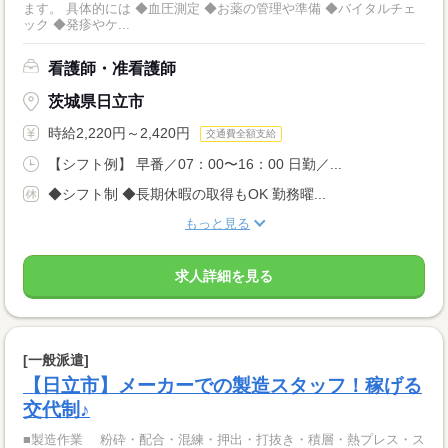
ます。 具体的には ◆血圧測定 ◆お薬の管理や準備 ◆バイタルチェ
ック ◆発疹やケ...
看護師・准看護師
茨城県日立市
時給2,220円～2,420円
交通費全額支給
【シフト例】 早番／07：00〜16：00 日勤／...
◆シフト制 ◆長期休暇の取得もOK 勤務曜...
もっと見る
求人詳細を見る
[一般派遣]
【日立市】メーカーでの製造スタッフ！稼げる
交代制♪
■製造作業 粉砕・配合・混練・押出・打抜き・積層・熱プレス・ス