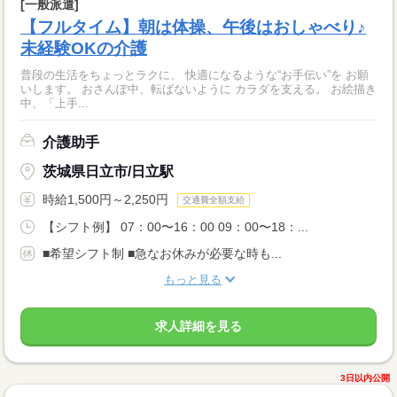
[一般派遣]
【フルタイム】朝は体操、午後はおしゃべり♪
未経験OKの介護
普段の生活をちょっとラクに、 快適になるような“お手伝い”を お願
いします。 おさんぽ中、転ばないように カラダを支える。 お絵描き
中、「上手...
介護助手
茨城県日立市/日立駅
時給1,500円～2,250円
交通費全額支給
【シフト例】 07：00〜16：00 09：00〜18：...
■希望シフト制 ■急なお休みが必要な時も...
もっと見る
求人詳細を見る
3日以内公開