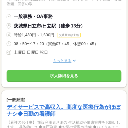
依頼、回答の取...
一般事務・OA事務
茨城県日立市/日立駅（徒歩 13分）
時給1,480円～1,600円
交通費全額支給
08：50〜17：20（実働07：45、休憩00：45）...
土曜日 日曜日 祝日
もっと見る
求人詳細を見る
[一般派遣]
デイサービスで高収入。高度な医療行為がほぼ
ナシ◆日勤の看護師
【看護のお仕事】 施設利用者さまの 生活補助や健康管理をお願いし
ます。 具体的には ◆血圧測定 ◆お薬の管理や準備 ◆バイタルチェ