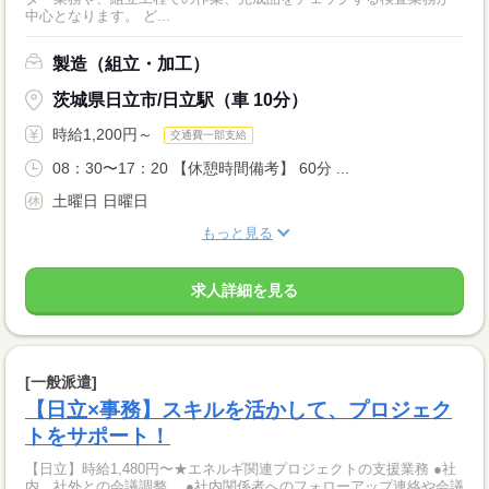
中心となります。 ど...
製造（組立・加工）
茨城県日立市/日立駅（車 10分）
時給1,200円～
交通費一部支給
08：30〜17：20 【休憩時間備考】 60分 ...
土曜日 日曜日
もっと見る
求人詳細を見る
[一般派遣]
【日立×事務】スキルを活かして、プロジェク
トをサポート！
【日立】時給1,480円〜★エネルギ関連プロジェクトの支援業務 ●社
内、社外との会議調整、 ●社内関係者へのフォローアップ連絡や会議