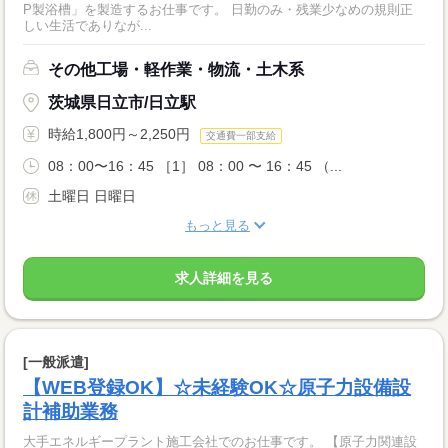
P製浴槽」を製造するお仕事です。 日勤のみ・残業少なめの規則正
しい生活でありなが...
その他工場・軽作業・物流・土木系
茨城県日立市/日立駅
時給1,800円～2,250円
交通費一部支給
08：00〜16：45 ［1］ 08：00 〜 16：45 （...
土曜日 日曜日
もっと見る
求人詳細を見る
[一般派遣]
【WEB登録OK】☆未経験OK☆原子力設備設
計補助業務
大手エネルギープラント施工会社でのお仕事です。 【原子力関連設