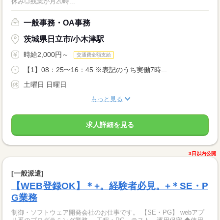
休み◎残業が月20時...
一般事務・OA事務
茨城県日立市/小木津駅
時給2,000円～
交通費全額支給
【1】08：25〜16：45 ※表記のうち実働7時...
土曜日 日曜日
もっと見る
求人詳細を見る
3日以内公開
[一般派遣]
【WEB登録OK】＊+。経験者必見。+＊SE・P
G業務
制御・ソフトウェア開発会社のお仕事です。 【SE・PG】 webアプ