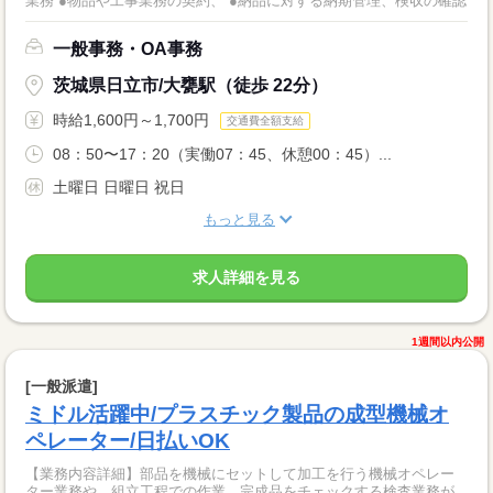
業務 ●物品や工事業務の契約、 ●納品に対する納期管理、検収の確認
一般事務・OA事務
茨城県日立市/大甕駅（徒歩 22分）
時給1,600円～1,700円
交通費全額支給
08：50〜17：20（実働07：45、休憩00：45）...
土曜日 日曜日 祝日
もっと見る
求人詳細を見る
1週間以内公開
[一般派遣]
ミドル活躍中/プラスチック製品の成型機械オ
ペレーター/日払いOK
【業務内容詳細】部品を機械にセットして加工を行う機械オペレー
ター業務や、組立工程での作業、完成品をチェックする検査業務が