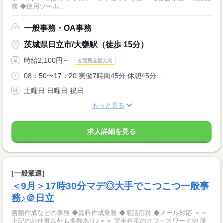
務 ◆使用ツール...
一般事務・OA事務
茨城県日立市/大甕駅（徒歩 15分）
時給2,100円～
交通費全額支給
08：50〜17：20 実働7時間45分 休憩45分 ...
土曜日 日曜日 祝日
もっと見る
求人詳細を見る
[一般派遣]
＜9月＞17時30分マデ◎大手でこつこつ一般事
務♪＠日立
書類作成などの事務 ◆資料作成業務 ◆電話応対 ◆メール対応 ＝＝
上記のお仕事以外も多数あり♪＝＝ 完全在宅のオフィスワークや 誰