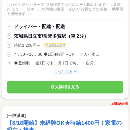
サカイ引越センターで 引越作業のお手伝いをお願いします！ ○具体
的には… ・段ボールや荷物の運搬 ・細かい雑貨などの梱包 ・助手席
で運転サポ―ト...
ドライバー・配達・配送
茨城県日立市/常陸多賀駅（車 2分）
時給1,200円～
交通費全額支給
7：30〜16：30 ◆1日4時間〜OK サカイ引...
◆登録制 週1日でも、月1日でも、 自分...
もっと見る
求人詳細を見る
3日以内公開
[一般派遣]
【8/18開始】未経験OK★時給1400円！家電の
組立・検査