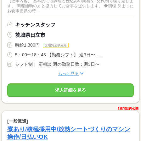
【仕事内容】 基本的には調理と仕込みの業務を2交代制で繰り返しま
す。 調理補助の方と協力してお食事を提供します。 ◆調理 決まった
お食事提供の時...
キッチンスタッフ
茨城県日立市
時給1,300円
交通費全額支給
5：00〜18：45 【勤務シフト】 週3日〜、...
シフト制！ 応相談 週の勤務日数：週3日〜
もっと見る
求人詳細を見る
1週間以内公開
[一般派遣]
寮あり/積極採用中/放熱シートづくりのマシン
操作/日払いOK