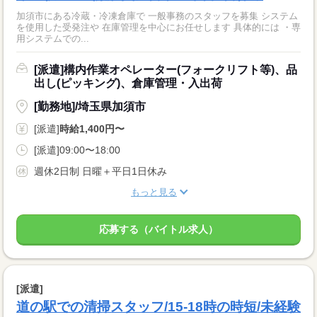
加須市にある冷蔵・冷凍倉庫で 一般事務のスタッフを募集 システム
を使用した受発注や 在庫管理を中心にお任せします 具体的には ・専
用システムでの...
[派遣]構内作業オペレーター(フォークリフト等)、品
出し(ピッキング)、倉庫管理・入出荷
[勤務地]/埼玉県加須市
[派遣]
時給1,400円〜
[派遣]09:00〜18:00
週休2日制 日曜＋平日1日休み
もっと見る
応募する（バイトル求人）
[派遣]
道の駅での清掃スタッフ/15-18時の時短/未経験