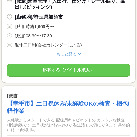
[派遣]倉庫管理・入出荷、仕分け・シール貼り、品
出し(ピッキング)
[勤務地]/埼玉県加須市
[派遣]
時給1,600円〜
[派遣]08:30〜17:30
週休二日制(会社カレンダーによる)
もっと見る
応募する（バイトル求人）
[派遣]
【幸手市】土日祝休み/未経験OKの検査・梱包/
軽作業
未経験からスタートできる 配線用キャビネットの カンタンな検査・
梱包業務です 土日祝がお休みなので 私生活も大切にできます 具体的
には ・配線用キ...