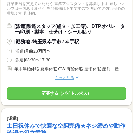
営業担当を支えていただく 事務アシスタントを募集します 難しいノ
ルマは一切ありません 専門知識は不要ですので 初めての方も安心の
環境です 具体的...
[派遣]製造スタッフ(組立・加工等)、DTPオペレータ
ー/印刷・製本、仕分け・シール貼り
[勤務地]/埼玉県幸手市 / 幸手駅
[派遣]
月給23万円〜
[派遣]08:30〜17:30
年末年始休暇 夏季休暇 GW 有給休暇 慶弔休暇 産前・産後休暇 育児休暇
もっと見る
応募する（バイトル求人）
[派遣]
土日祝休みで快適な空調完備★ネジ締めや動作
確認の組立業務