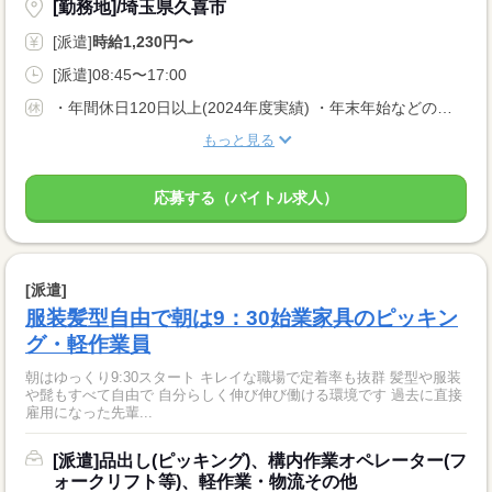
[勤務地]/埼玉県久喜市
[派遣]
時給1,230円〜
[派遣]08:45〜17:00
・年間休日120日以上(2024年度実績) ・年末年始などの長期休暇あり
もっと見る
応募する（バイトル求人）
[派遣]
服装髪型自由で朝は9：30始業家具のピッキン
グ・軽作業員
朝はゆっくり9:30スタート キレイな職場で定着率も抜群 髪型や服装
や髭もすべて自由で 自分らしく伸び伸び働ける環境です 過去に直接
雇用になった先輩...
[派遣]品出し(ピッキング)、構内作業オペレーター(フ
ォークリフト等)、軽作業・物流その他