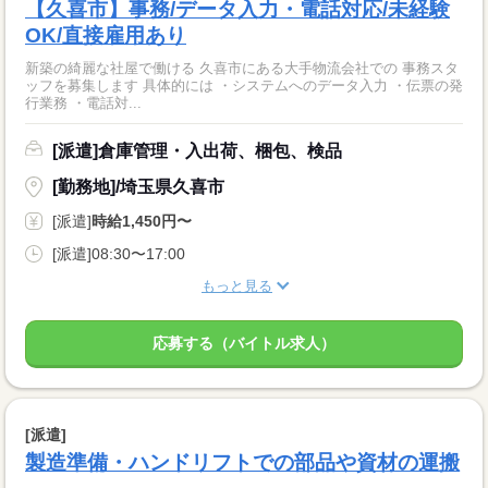
【久喜市】事務/データ入力・電話対応/未経験
OK/直接雇用あり
新築の綺麗な社屋で働ける 久喜市にある大手物流会社での 事務スタ
ッフを募集します 具体的には ・システムへのデータ入力 ・伝票の発
行業務 ・電話対...
[派遣]倉庫管理・入出荷、梱包、検品
[勤務地]/埼玉県久喜市
[派遣]
時給1,450円〜
[派遣]08:30〜17:00
もっと見る
応募する（バイトル求人）
[派遣]
製造準備・ハンドリフトでの部品や資材の運搬