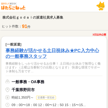
株式会社ｇｏｄａｉの派遣社員求人募集
91
ヒット件数：
件
3日以内公開
[一般派遣]
事務経験が活かせる土日祝休み★PC入力中心
の一般事務スタッフ
事務経験をしっかり活かせるお仕事！ 土日祝がお休みで無理なく働
けます♪ （土曜は当番制での出勤となります） 快適な環境でサポー
ト体制も万全です...
一般事務・OA事務
千葉県野田市
時給1,350円～
交通費一部支給
09：00〜18：00 12：00〜12：50 15：15〜15...