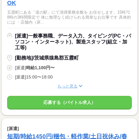
OK
五霞町にある「道の駅」にて清掃業務全般を お任せします。15時?1
8時の3時間限定で 体に無理なく続けられる簡単なお仕事です 具体的
には ・店舗内（床...
[派遣]一般事務職、データ入力、タイピング(PC・パ
ソコン・インターネット)、製造スタッフ(組立・加
工等)
[勤務地]/茨城県猿島郡五霞町
[派遣]
時給1,100円〜
[派遣]15:00〜18:00
もっと見る
応募する（バイトル求人）
[派遣]
短期/時給1450円/梱包・軽作業/土日祝休み/春