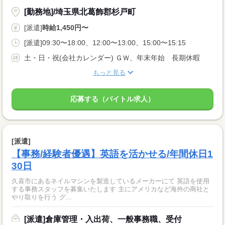
[勤務地]/埼玉県北葛飾郡杉戸町
[派遣]
時給1,450円〜
[派遣]09:30〜18:00、12:00〜13:00、15:00〜15:15
土・日・祝(会社カレンダー) ＧＷ、年末年始 長期休暇
もっと見る
応募する（バイトル求人）
[派遣]
【事務/経験者優遇】英語を活かせる/年間休日1
30日
久喜市にあるネイルマシンを製造しているメーカーにて 英語を使用
する事務スタッフを募集いたします 主にアメリカなど海外の商社と
やり取りを行う グ...
[派遣]倉庫管理・入出荷、一般事務職、受付