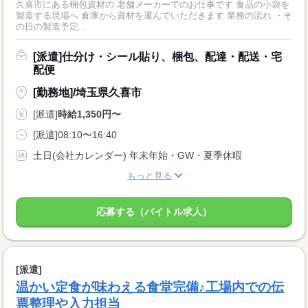
久喜市にある梱包資材の 老舗メーカーでのお仕事です 食品の小袋を
製造する現場へ 倉庫から資材を運んでいただきます 業務の流れ ・そ
の日の製造予定...
[派遣]仕分け・シール貼り、梱包、配達・配送・宅
配便
[勤務地]/埼玉県久喜市
[派遣]
時給1,350円〜
[派遣]08:10〜16:40
土日(会社カレンダー) 年末年始・GW・夏季休暇
もっと見る
応募する（バイトル求人）
[派遣]
温かい定食が味わえる食堂完備♪工場内での伝
票整理や入力担当