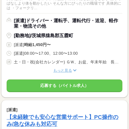
ぱなしより体を動かしたい そんな方にぴったりの職場です 具体的に
は ・フォークリ...
[派遣]ドライバー・運転手、運転代行・送迎、軽作
業・物流その他
[勤務地]/茨城県猿島郡五霞町
[派遣]
時給1,450円〜
[派遣]08:00〜17:00、12:00〜13:00
土・日・祝(会社カレンダー) ＧＷ、お盆、年末年始 長期休暇 土曜日出勤あり(3ヶ月に1日程度)
もっと見る
応募する（バイトル求人）
[派遣]
【未経験でも安心な営業サポート】PC操作の
み/急な休みも対応可