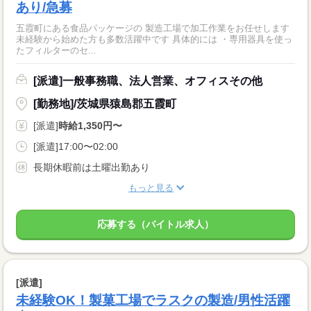
あり/急募
五霞町にある食品パッケージの 製造工場で加工作業をお任せします
未経験から始めた方も多数活躍中です 具体的には ・専用器具を使っ
たフィルターのセ...
[派遣]一般事務職、法人営業、オフィスその他
[勤務地]/茨城県猿島郡五霞町
[派遣]
時給1,350円〜
[派遣]17:00〜02:00
長期休暇前は土曜出勤あり
もっと見る
応募する（バイトル求人）
[派遣]
未経験OK！製菓工場でラスクの製造/男性活躍