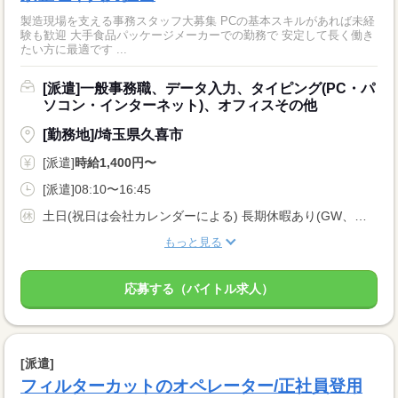
製造現場を支える事務スタッフ大募集 PCの基本スキルがあれば未経
験も歓迎 大手食品パッケージメーカーでの勤務で 安定して長く働き
たい方に最適です ...
[派遣]一般事務職、データ入力、タイピング(PC・パ
ソコン・インターネット)、オフィスその他
[勤務地]/埼玉県久喜市
[派遣]
時給1,400円〜
[派遣]08:10〜16:45
土日(祝日は会社カレンダーによる) 長期休暇あり(GW、夏季、年末年始)
もっと見る
応募する（バイトル求人）
[派遣]
フィルターカットのオペレーター/正社員登用