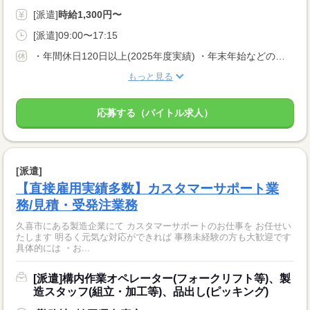
[派遣]
時給1,300円〜
[派遣]09:00〜17:15
・年間休日120日以上(2025年度実績) ・年末年始などの長期休暇あり
もっと見る
応募する（バイトル求人）
[派遣]
【直接雇用実績多数】カスタマーサポート業
務/見積・受発注業務
久喜市にある製造企業にて カスタマーサポートのお仕事を お任せい
たします 明るく元気な対応ができれば 事務未経験の方も大歓迎です
具体的には ・お...
[派遣]構内作業オペレーター(フォークリフト等)、製
造スタッフ(組立・加工等)、品出し(ピッキング)