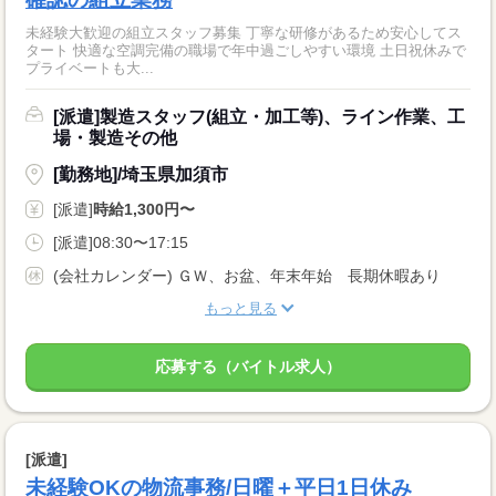
未経験大歓迎の組立スタッフ募集 丁寧な研修があるため安心してス
タート 快適な空調完備の職場で年中過ごしやすい環境 土日祝休みで
プライベートも大...
[派遣]製造スタッフ(組立・加工等)、ライン作業、工
場・製造その他
[勤務地]/埼玉県加須市
[派遣]
時給1,300円〜
[派遣]08:30〜17:15
(会社カレンダー) ＧＷ、お盆、年末年始 長期休暇あり
もっと見る
応募する（バイトル求人）
[派遣]
未経験OKの物流事務/日曜＋平日1日休み