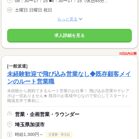
08：30〜17：15 ■8：30〜17：15（休憩45分...
土曜日 日曜日 祝日
もっと見る
求人詳細を見る
3日以内公開
[一般派遣]
未経験歓迎で飛び込み営業なし◆既存顧客メイ
ンのルート営業職
未経験から挑戦できるルート営業のお仕事！ 飛び込み営業やテレア
ポは一切ありません★ 既存のお客様中心なので安心してスタート♪
職場見学で事前に...
営業・企画営業・ラウンダー
埼玉県加須市
時給1,300円～
交通費一部支給