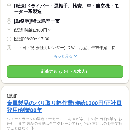
[派遣]ドライバー・運転手、検査、車・航空機・モ
ーター系製造
[勤務地]/埼玉県幸手市
[派遣]
時給1,300円〜
[派遣]08:30〜17:30
土・日・祝(会社カレンダー) ＧＷ、お盆、年末年始 長期休暇
もっと見る
応募する（バイトル求人）
[派遣]
金属製品のバリ取り軽作業/時給1300円/正社員
登用/創業80年
システムラックの製造メーカーにて キャビネットの仕上げ作業を お
任せします 製品の移動は全てクレーンで行うため 重いものを手で持
つことはなく 体...