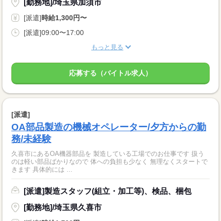
[勤務地]/埼玉県加須市
[派遣]
時給1,300円〜
[派遣]09:00〜17:00
もっと見る
応募する（バイトル求人）
[派遣]
OA部品製造の機械オペレーター/夕方からの勤
務/未経験
久喜市にあるOA機器部品を 製造している工場でのお仕事です 扱う
のは軽い部品ばかりなので 体への負担も少なく 無理なくスタートで
きます 具体的には ...
[派遣]製造スタッフ(組立・加工等)、検品、梱包
[勤務地]/埼玉県久喜市