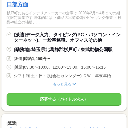
日部方面
杉戸町にあるインテリアメーカーの倉庫で 2026年2月〜4月までの期
間限定募集です 具体的には ・商品の出荷準備やピッキング作業 ・検
品や組立の補助、...
[派遣]データ入力、タイピング(PC・パソコン・イン
ターネット)、一般事務職、オフィスその他
[勤務地]/埼玉県北葛飾郡杉戸町 / 東武動物公園駅
[派遣]
時給1,450円〜
[派遣]09:30〜18:00、12:00〜13:00、15:00〜15:15
シフト制 土・日・祝(会社カレンダー) ＧＷ、年末年始 長期休暇
もっと見る
応募する（バイトル求人）
[派遣]