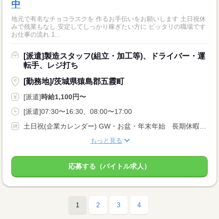
中
地元で有名なチョコラスクを 作るお手伝いをお願いします 土日祝休
みで残業もなし 安定してしっかり稼ぎたい方に ピッタリの職場です
お仕事の流れ 1...
[派遣]製造スタッフ(組立・加工等)、ドライバー・運
転手、レジ打ち
[勤務地]/茨城県猿島郡五霞町
[派遣]
時給1,100円〜
[派遣]07:30〜16:30、08:00〜17:00
土日祝(企業カレンダー) GW・お盆・年末年始 長期休暇あり
もっと見る
応募する（バイトル求人）
1
2
3
4