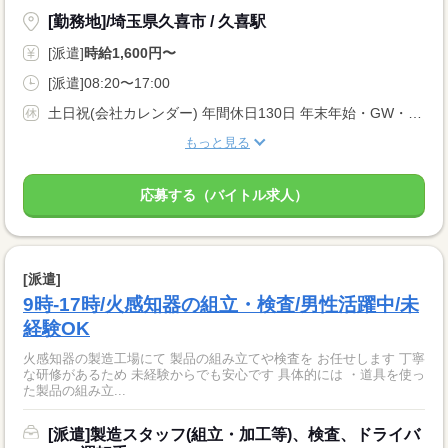
[勤務地]/埼玉県久喜市 / 久喜駅
[派遣]
時給1,600円〜
[派遣]08:20〜17:00
土日祝(会社カレンダー) 年間休日130日 年末年始・GW・夏季休暇 仕出し弁当あり 退職金あり 昇給あり
もっと見る
応募する（バイトル求人）
[派遣]
9時-17時/火感知器の組立・検査/男性活躍中/未
経験OK
火感知器の製造工場にて 製品の組み立てや検査を お任せします 丁寧
な研修があるため 未経験からでも安心です 具体的には ・道具を使っ
た製品の組み立...
[派遣]製造スタッフ(組立・加工等)、検査、ドライバ