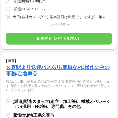
[派遣]
時給1,700円〜
[派遣]16:40〜00:55
土日(会社カレンダー) 基本祝日は出勤です ですが、年末年始・GW・夏季休暇は大型連休となります。
もっと見る
応募する（バイトル求人）
[派遣]
久喜駅より送迎バスあり/簡単なPC操作のみの
事務/定着率◎
製品が出来上がるまでの工程を支える 製造管理の業務をお任せしま
す 安定した環境で長く働きたい方や コツコツ正確な作業が得意な方
に ピッタリのお仕...
[派遣]製造スタッフ(組立・加工等)、機械オペレーシ
ョン(汎用・NC等)、専門職、その他
[勤務地]/埼玉県久喜市