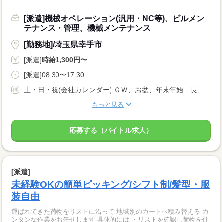
[派遣]機械オペレーション(汎用・NC等)、ビルメン
テナンス・管理、機械メンテナンス
[勤務地]/埼玉県幸手市
[派遣]
時給1,300円〜
[派遣]08:30〜17:30
土・日・祝(会社カレンダー) ＧＷ、お盆、年末年始 長期休暇
もっと見る
応募する（バイトル求人）
[派遣]
未経験OKの簡単ピッキング/シフト制/髪型・服
装自由
運ばれてきた荷物をリストに沿って 地域別のカートへ積み替える カ
ンタンな作業をお任せします 具体的には ・リストを確認し荷物を仕