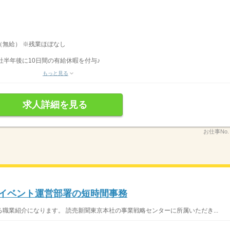
分（無給） ※残業ほぼなし
社半年後に10日間の有給休暇を付与♪
もっと見る
求人詳細を見る
お仕事No
・イベント運営部署の短時間事務
職業紹介になります。 読売新聞東京本社の事業戦略センターに所属いただき...