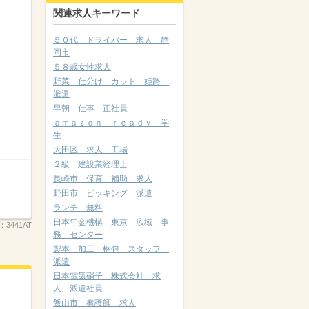
関連求人キーワード
５０代 ドライバー 求人 静
岡市
５８歳女性求人
野菜 仕分け カット 姫路
派遣
早朝 仕事 正社員
ａｍａｚｏｎ ｒｅａｄｙ 学
生
大田区 求人 工場
２級 建設業経理士
長崎市 保育 補助 求人
野田市 ピッキング 派遣
ランチ 無料
日本年金機構 東京 広域 事
.：
3441AT
務 センター
製本 加工 梱包 スタッフ
派遣
日本電気硝子 株式会社 求
人 派遣社員
飯山市 看護師 求人