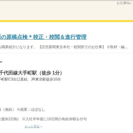
お仕事No.
テ面の原稿点検＊校正・校閲＆進行管理
職業紹介になります。 【読売新聞東京本社・校閲部でのお仕事】 ※取材・編...
ー
千代田線大手町駅（徒歩 1分）
町駅C3出口直結、JR東京駅徒歩10分
60分（無給） ※残業：ほぼなし
週休2日制） ※入社半年後に10日間の有給休暇を付与
もっと見る