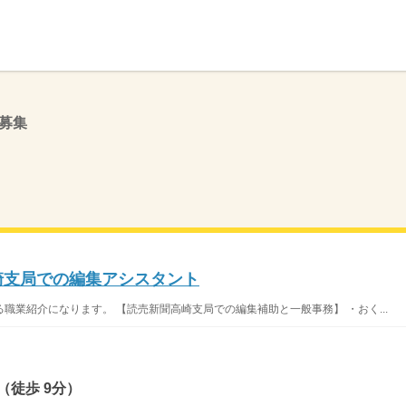
】
募集
崎支局での編集アシスタント
職業紹介になります。 【読売新聞高崎支局での編集補助と一般事務】 ・おく...
（徒歩 9分）