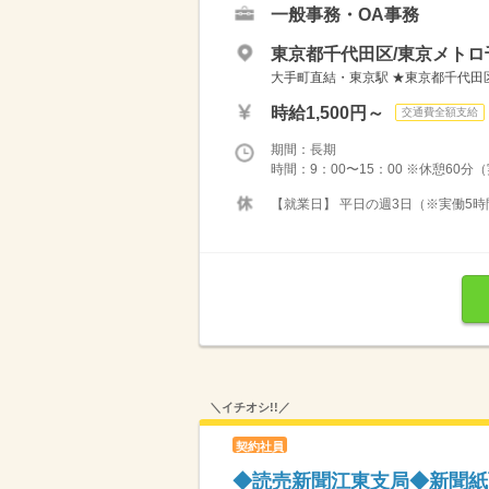
一般事務・OA事務
東京都千代田区/東京メトロ
大手町直結・東京駅 ★東京都千代田区
時給1,500円～
交通費全額支給
期間：長期
時間：9：00〜15：00 ※休憩60
【就業日】 平日の週3日（※実働5時
＼イチオシ!!／
契約社員
◆読売新聞江東支局◆新聞紙