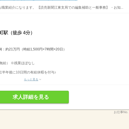
職業紹介になります。 【読売新聞江東支局での編集補助と一般事務】 ・お知...
町駅（徒歩 4分）
約21万円（時給1,500円×7時間×20日）
分（無給） ※残業ほぼなし
社半年後に10日間の有給休暇を付与♪
もっと見る
求人詳細を見る
お仕事No.