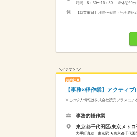
時間：8：30〜16：30 ※休憩60
【就業曜日】月曜〜金曜（完全週休2日
＼イチオシ!!／
契約社員
【事務×軽作業】アクティブ
※この求人情報は株式会社読売プラスによる
事務的軽作業
東京都千代田区/東京メトロ
大手町直結・東京駅 ★東京都千代田区