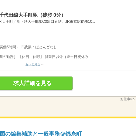
千代田線大手町駅（徒歩 0分）
大手町／地下鉄大手町駅C3出口直結、JR東京駅徒歩10...
分（実働5時間） ※残業：ほとんどなし
間の勤務） 【休日・休暇】 就業日以外（※土日祝休み...
もっと見る
求人詳細を見る
お仕事No
面の編集補助と一般事務＠錦糸町