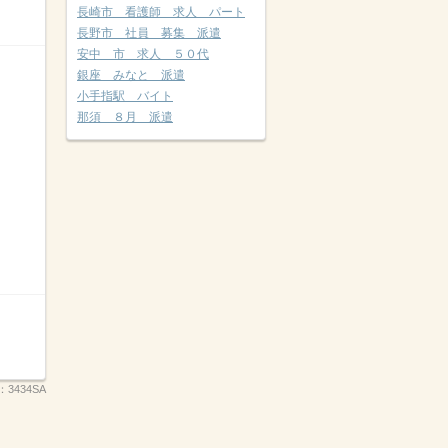
長崎市 看護師 求人 パート
長野市 社員 募集 派遣
安中 市 求人 ５０代
銀座 みなと 派遣
小手指駅 バイト
那須 ８月 派遣
：
3434SA