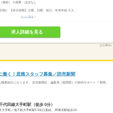
分（無給） ※残業：ほぼなし
制） 【休日休暇】土曜、日曜、祝日、年末年始 ※入...
もっと見る
求人詳細を見る
お仕事No.
に働く！庶務スタッフ募集／読売新聞
職業紹介になります。 読売新聞社・編集局（校閲部）の部内サポート ＊新聞...
千代田線大手町駅（徒歩 0分）
大手町／地下鉄大手町駅C3出口直結、JR東京駅徒歩10...