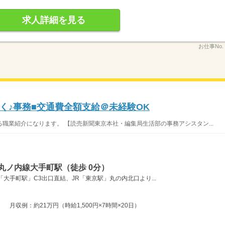
求人詳細を見る
お仕事No.
く♪事務■交通費全額支給＠未経験OK
職業紹介になります。 【読売新聞東京本社・編集局生活部の事務アシスタン...
丸ノ内線大手町駅（徒歩 0分）
大手町駅」C3出口直結、JR「東京駅」丸の内北口より...
月収例：約21万円（時給1,500円×7時間×20日）