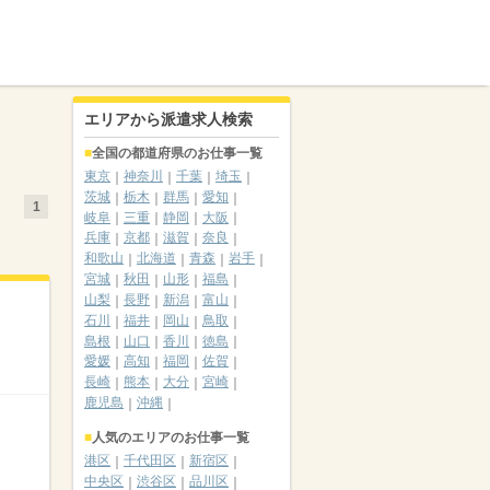
エリアから派遣求人検索
全国の都道府県のお仕事一覧
東京
神奈川
千葉
埼玉
茨城
栃木
群馬
愛知
1
岐阜
三重
静岡
大阪
兵庫
京都
滋賀
奈良
和歌山
北海道
青森
岩手
宮城
秋田
山形
福島
山梨
長野
新潟
富山
石川
福井
岡山
鳥取
島根
山口
香川
徳島
愛媛
高知
福岡
佐賀
長崎
熊本
大分
宮崎
鹿児島
沖縄
人気のエリアのお仕事一覧
港区
千代田区
新宿区
中央区
渋谷区
品川区