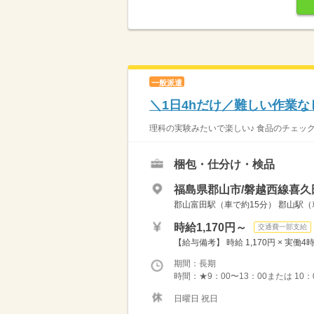
一般派遣
＼1日4hだけ／難しい作業
理科の実験みたいで楽しい♪ 食品のチェック
梱包・仕分け・検品
福島県郡山市/磐越西線喜久
郡山富田駅（車で約15分） 郡山駅（車
時給1,170円～
交通費一部支給
【給与備考】 時給 1,170円 × 実働4時
期間：長期
時間：★9：00〜13：00または 10
日曜日 祝日