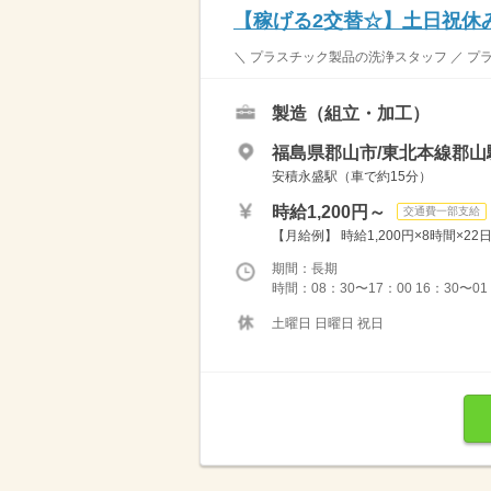
【稼げる2交替☆】土日祝休
＼ プラスチック製品の洗浄スタッフ ／ プ
製造（組立・加工）
福島県郡山市/東北本線郡山
安積永盛駅（車で約15分）
時給1,200円～
交通費一部支給
【月給例】 時給1,200円×8時間×22
期間：長期
時間：08：30〜17：00 16：30〜0
土曜日 日曜日 祝日