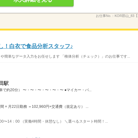
お仕事No.：
KOR郡山_83【
なし！白衣で食品分析スタッフ♪
や簡単なデータ入力をお任せします 「検体分析（チェック）」のお仕事です...
田駅
で約20分） 〜・〜・〜・〜・〜・〜 ●マイカー・バ...
間 × 月22日勤務 ＝102,960円+交通費（規定あり） ...
：00〜14：00 （実働4時間・休憩なし） ＼選べるスタート時間！...