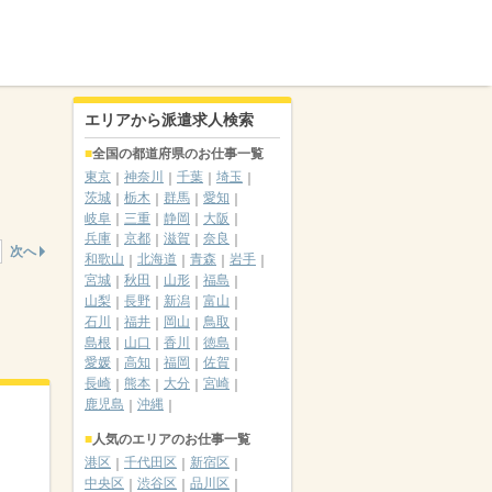
エリアから派遣求人検索
全国の都道府県のお仕事一覧
東京
神奈川
千葉
埼玉
茨城
栃木
群馬
愛知
岐阜
三重
静岡
大阪
兵庫
京都
滋賀
奈良
次へ
和歌山
北海道
青森
岩手
宮城
秋田
山形
福島
山梨
長野
新潟
富山
石川
福井
岡山
鳥取
島根
山口
香川
徳島
愛媛
高知
福岡
佐賀
長崎
熊本
大分
宮崎
鹿児島
沖縄
人気のエリアのお仕事一覧
港区
千代田区
新宿区
中央区
渋谷区
品川区