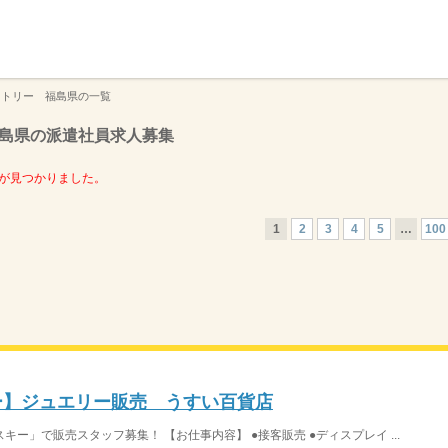
】
クトリー 福島県の一覧
島県の派遣社員求人募集
が見つかりました。
1
2
3
4
5
…
100
キー】ジュエリー販売 うすい百貨店
ー」で販売スタッフ募集！ 【お仕事内容】 ●接客販売 ●ディスプレイ ...