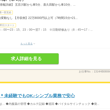
情報詳細】 五百川駅から車5分、喜久田駅から車10分、...
費一部支給
なし 【月収例】22万8000円以上可（7時間15分×21...
即日スタート
：00〜23：15、23：00〜翌7：15 ※日勤研修あり（8：45〜17：...
もっと見る
求人詳細を見る
お仕事No.：
1314HB0806
＊未経験でもOK♪シンプル業務で安心
 ◆内服薬の管理 ◆カルテ記録 ◆巡回 ◆バイタルサインチェック ◆発...