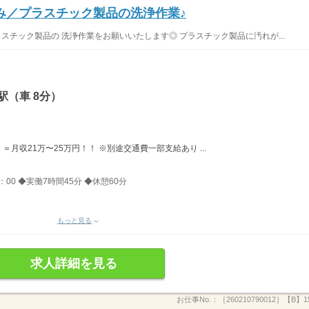
み／プラスチック製品の洗浄作業♪
ラスチック製品の 洗浄作業をお願いいたします◎ プラスチック製品に汚れが...
駅（車 8分）
日 ＝月収21万〜25万円！！ ※別途交通費一部支給あり ...
1：00 ◆実働7時間45分 ◆休憩60分
もっと見る
求人詳細を見る
お仕事No.：
［260210790012］【B】15