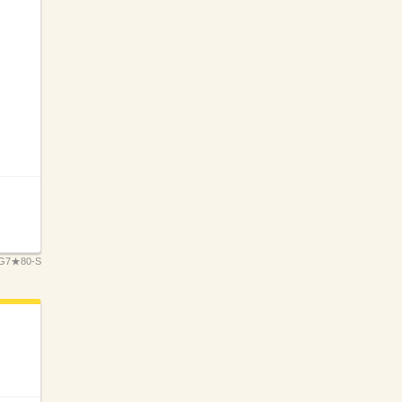
G7★80-S