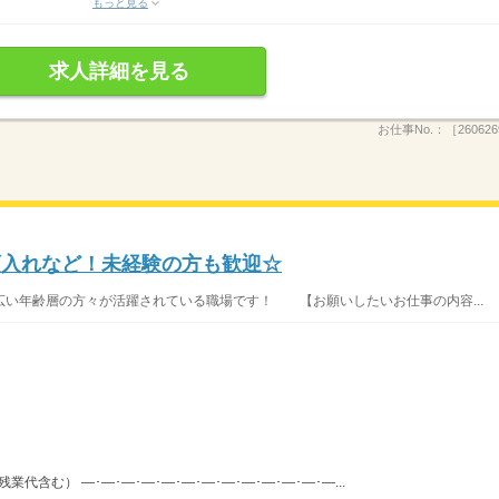
もっと見る
求人詳細を見る
お仕事No.：
［260626
預入れなど！未経験の方も歓迎☆
い年齢層の方々が活躍されている職場です！ 【お願いしたいお仕事の内容...
（残業代含む） ―･―･―･―･―･―･―･―･―･―･―･―･―...