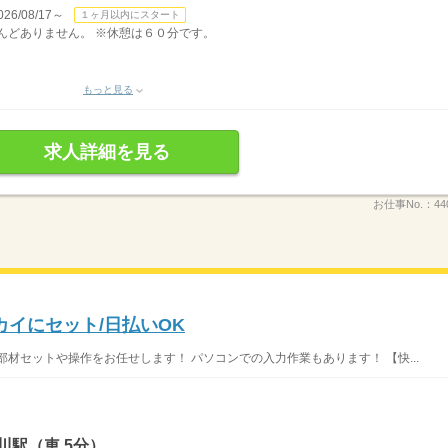
/08/17～
１ヶ月以内にスタート
ほとんどありません。 ※休憩は６０分です。
もっと見る
求人詳細を見る
お仕事No.：
44
カイにセット/日払いOK
材セットや操作をお任せします！ パソコンでの入力作業もあります！ 【快...
川駅（車 5分）