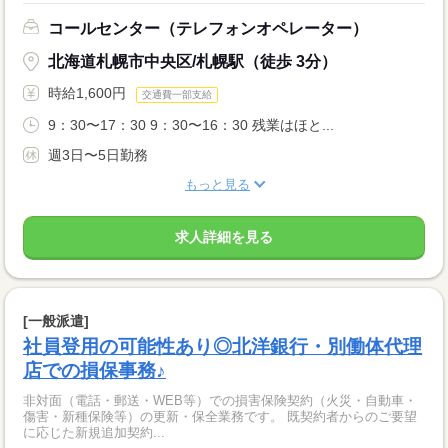
コールセンター（テレフォンオペレーター）
北海道札幌市中央区/札幌駅（徒歩 3分）
時給1,600円
交通費一部支給
9：30〜17：30 9：30〜16：30 残業はほと...
週3日〜5日勤務
もっと見る
求人詳細を見る
[一般派遣]
社員登用の可能性あり◎北洋銀行・別働体代理
店での損保事務♪
非対面（電話・郵送・WEB等）での損害保険契約（火災・自動車・
傷害・新種保険等）の更新・保全業務です。 既契約者からのご要望
に応じた新規追加契約...