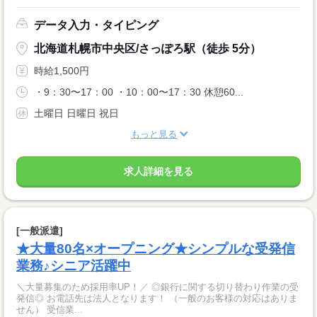
データ入力・タイピング
北海道札幌市中央区/さっぽろ駅（徒歩 5分）
時給1,500円
・9：30〜17：00 ・10：00〜17：30 休憩60...
土曜日 日曜日 祝日
もっと見る
求人詳細を見る
[一般派遣]
★大量80名×オープニング★シンプルな受発信
業務♪シニア活躍中
＼大量募集のため採用率UP！／ ◎銀行に関する切り替わり作業の受
発信◎ お電話先は法人となります！ （一般のお客様の対応はありま
せん） 受信業...