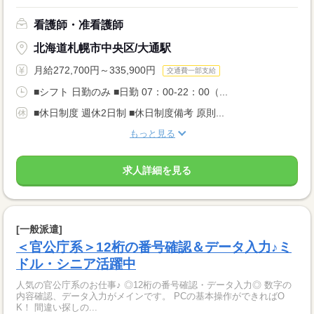
看護師・准看護師
北海道札幌市中央区/大通駅
月給272,700円～335,900円
交通費一部支給
■シフト 日勤のみ ■日勤 07：00-22：00（...
■休日制度 週休2日制 ■休日制度備考 原則...
もっと見る
求人詳細を見る
[一般派遣]
＜官公庁系＞12桁の番号確認＆データ入力♪ミ
ドル・シニア活躍中
人気の官公庁系のお仕事♪ ◎12桁の番号確認・データ入力◎ 数字の
内容確認、データ入力がメインです。 PCの基本操作ができればO
K！ 間違い探しの...