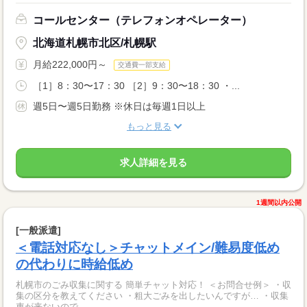
コールセンター（テレフォンオペレーター）
北海道札幌市北区/札幌駅
月給222,000円～
交通費一部支給
［1］8：30〜17：30 ［2］9：30〜18：30 ・...
週5日〜週5日勤務 ※休日は毎週1日以上
もっと見る
求人詳細を見る
1週間以内公開
[一般派遣]
＜電話対応なし＞チャットメイン/難易度低め
の代わりに時給低め
札幌市のごみ収集に関する 簡単チャット対応！ ＜お問合せ例＞ ・収
集の区分を教えてください ・粗大ごみを出したいんですが… ・収集
車が来ないので...