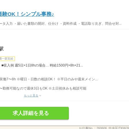
経験OK！シンプル事務♪
タ入力 ・届いた書類の開封、仕分け ・資料作成 ・電話取り次ぎ、問合せ対...
駅
費一部支給
入例 週5日×1日8hの場合… 時給1500円×8h×21...
 ■実働7〜8h ※曜日・日数の相談OK！ ※平日のみや週末メイン...
〜勤務可能なので週休3日もOK ※土日祝休みも相談可能
もっと見る
求人詳細を見る
お仕事No.：
260606_中央区/TKWJM