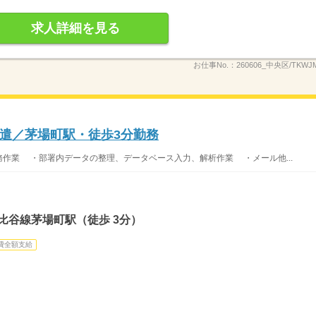
求人詳細を見る
お仕事No.：
260606_中央区/TKWJM
遣／茅場町駅・徒歩3分勤務
料作成、事務作業 ・部署内データの整理、データベース入力、解析作業 ・メール他...
比谷線茅場町駅（徒歩 3分）
費全額支給