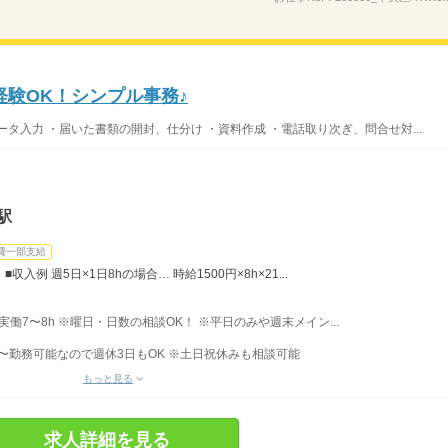
経験OK！シンプル事務♪
タ入力 ・届いた書類の開封、仕分け ・資料作成 ・電話取り次ぎ、問合せ対...
駅
費一部支給
入例 週5日×1日8hの場合… 時給1500円×8h×21...
 ■実働7〜8h ※曜日・日数の相談OK！ ※平日のみや週末メイン...
〜勤務可能なので週休3日もOK ※土日祝休みも相談可能
もっと見る
求人詳細を見る