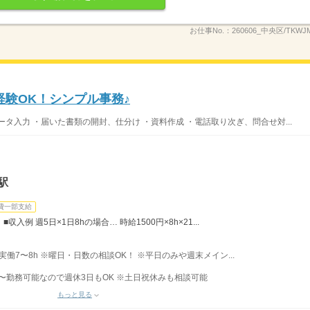
お仕事No.：
260606_中央区/TKWJM
経験OK！シンプル事務♪
タ入力 ・届いた書類の開封、仕分け ・資料作成 ・電話取り次ぎ、問合せ対...
駅
費一部支給
入例 週5日×1日8hの場合… 時給1500円×8h×21...
 ■実働7〜8h ※曜日・日数の相談OK！ ※平日のみや週末メイン...
〜勤務可能なので週休3日もOK ※土日祝休みも相談可能
もっと見る