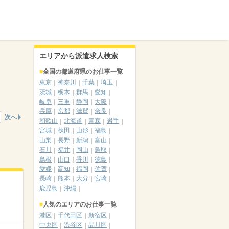
エリアから派遣求人検索
全国の都道府県のお仕事一覧
東京
神奈川
千葉
埼玉
茨城
栃木
群馬
愛知
岐阜
三重
静岡
大阪
兵庫
京都
滋賀
奈良
次へ
和歌山
北海道
青森
岩手
宮城
秋田
山形
福島
山梨
長野
新潟
富山
石川
福井
岡山
鳥取
島根
山口
香川
徳島
愛媛
高知
福岡
佐賀
長崎
熊本
大分
宮崎
鹿児島
沖縄
人気のエリアのお仕事一覧
港区
千代田区
新宿区
中央区
渋谷区
品川区