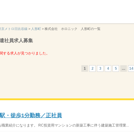
】
東京メトロ日比谷線
>
人形町
>
株式会社 ホロニック 人形町の一覧
遣社員求人募集
関する求人が見つかりました。
1
2
3
4
5
…
14
駅・徒歩1分勤務／正社員
職業紹介になります。 RC投資用マンションの新築工事に伴う建築施工管理業...