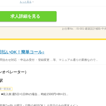
もっと見る
求人詳細を見る
お仕事No.：
IS-001-建築設計補助-中
日払いOK！簡単コール♪
問合わせ対応 ・申込み受付 ・登録変更 …等、マニュアル通りの業務なので...
ンオペレーター）
駅
費一部支給
入例 週5日×1日8hの場合… 時給1500円×8h×21...
 ■実働7〜8h ※曜日・日数の相談OK！ ※平日のみや週末メイン...