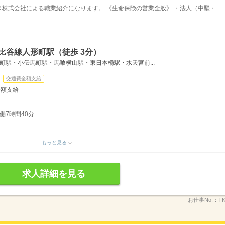
株式会社による職業紹介になります。 《生命保険の営業全般》 ・法人（中堅・...
比谷線人形町駅（徒歩 3分）
形町駅・小伝馬町駅・馬喰横山駅・東日本橋駅・水天宮前...
交通費全額支給
全額支給
実働7時間40分
もっと見る
求人詳細を見る
お仕事No.：
T