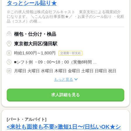
タっとシール貼り★
※この求人情報は株式会社フルキャスト 東京支社による職業紹介
になります。 ＼こんなお仕事多数★／ ・お菓子のシール貼り ・化粧
品（コスメ）の梱...
梱包・仕分け・検品
東京都大田区/蒲田駅
時給1,600円～1,800円
交通費一部支給
■シフト例 ・09：00〜18：00（実働8時間 ...
月曜日 火曜日 水曜日 木曜日 金曜日 土曜日 日曜日 祝日
もっと見る
求人詳細を見る
[パート・アルバイト]
<来社も面接も不要>激短1日〜/日払いOK★シ