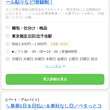
ール貼りなど/登録制！
※この求人情報は株式会社フルキャスト 東京支社による職業紹介
になります。 ＼こんなお仕事多数★／ ・お菓子のシール貼り ・化粧
品（コスメ）の梱...
梱包・仕分け・検品
東京都足立区/北千住駅
時給1,600円～1,800円
交通費一部支給
■シフト例 ・09：00〜18：00（実働8時間 ...
月曜日 火曜日 水曜日 木曜日 金曜日 土曜日 日曜日 祝日
もっと見る
求人詳細を見る
[パート・アルバイト]
＼単発1日＆日払い＆来社なし◎／ペタっとコ