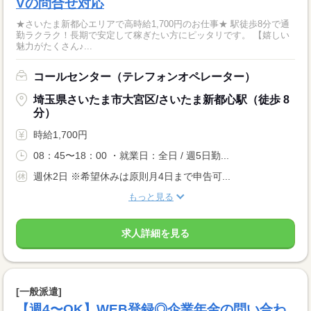
Vの問合せ対応
★さいたま新都心エリアで高時給1,700円のお仕事★ 駅徒歩8分で通
勤ラクラク！長期で安定して稼ぎたい方にピッタリです。 【嬉しい
魅力がたくさん♪...
コールセンター（テレフォンオペレーター）
埼玉県さいたま市大宮区/さいたま新都心駅（徒歩 8
分）
時給1,700円
08：45〜18：00 ・就業日：全日 / 週5日勤...
週休2日 ※希望休みは原則月4日まで申告可...
もっと見る
求人詳細を見る
[一般派遣]
【週4〜OK】WEB登録◎企業年金の問い合わ