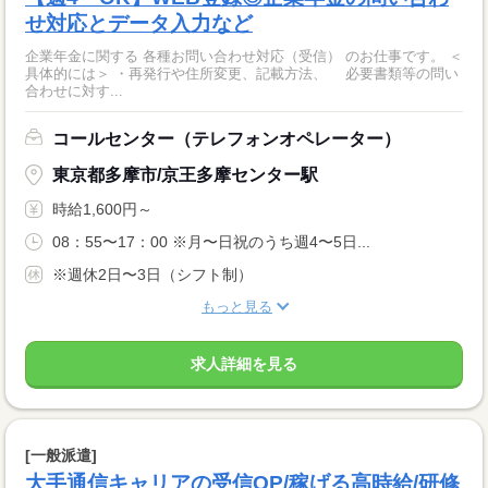
せ対応とデータ入力など
企業年金に関する 各種お問い合わせ対応（受信） のお仕事です。 ＜
具体的には＞ ・再発行や住所変更、記載方法、 必要書類等の問い
合わせに対す...
コールセンター（テレフォンオペレーター）
東京都多摩市/京王多摩センター駅
時給1,600円～
08：55〜17：00 ※月〜日祝のうち週4〜5日...
※週休2日〜3日（シフト制）
もっと見る
求人詳細を見る
[一般派遣]
大手通信キャリアの受信OP/稼げる高時給/研修