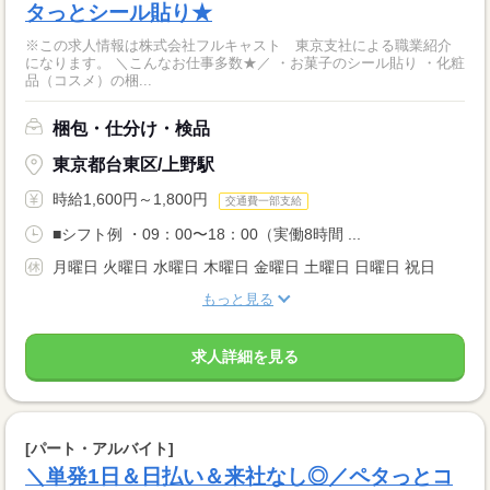
タっとシール貼り★
※この求人情報は株式会社フルキャスト 東京支社による職業紹介
になります。 ＼こんなお仕事多数★／ ・お菓子のシール貼り ・化粧
品（コスメ）の梱...
梱包・仕分け・検品
東京都台東区/上野駅
時給1,600円～1,800円
交通費一部支給
■シフト例 ・09：00〜18：00（実働8時間 ...
月曜日 火曜日 水曜日 木曜日 金曜日 土曜日 日曜日 祝日
もっと見る
求人詳細を見る
[パート・アルバイト]
＼単発1日＆日払い＆来社なし◎／ペタっとコ