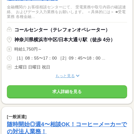
金融機関の お客様相談センターにて、 受電業務や取引内容の確認連
絡、 およびデータ入力業務をお願いします。 ＜具体的には＞ ■受電
業務 各種金融...
コールセンター（テレフォンオペレーター）
神奈川県横浜市中区/日本大通り駅（徒歩 4分）
時給1,750円～
［1］08：55〜17：00 ［2］09：45〜18：00 ...
土曜日 日曜日 祝日
もっと見る
求人詳細を見る
[一般派遣]
随時開始◎週4〜相談OK！コーヒーメーカーで
の対法人業務！