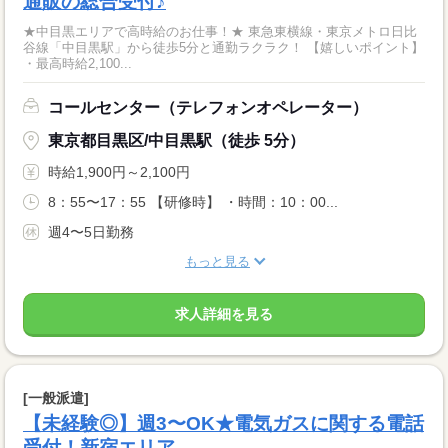
通販の総合受付♪
★中目黒エリアで高時給のお仕事！★ 東急東横線・東京メトロ日比
谷線「中目黒駅」から徒歩5分と通勤ラクラク！ 【嬉しいポイント】
・最高時給2,100...
コールセンター（テレフォンオペレーター）
東京都目黒区/中目黒駅（徒歩 5分）
時給1,900円～2,100円
8：55〜17：55 【研修時】 ・時間：10：00...
週4〜5日勤務
もっと見る
求人詳細を見る
[一般派遣]
【未経験◎】週3〜OK★電気ガスに関する電話
受付！新宿エリア