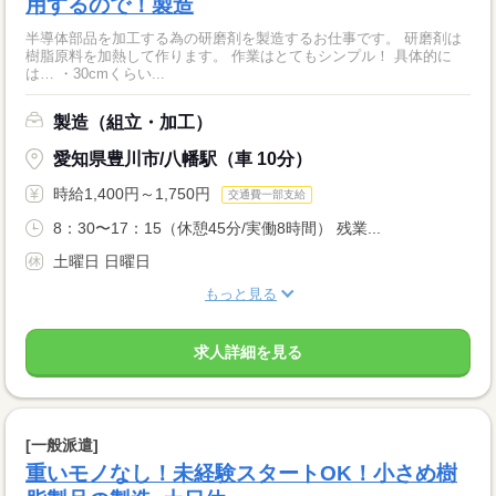
用するので！製造
半導体部品を加工する為の研磨剤を製造するお仕事です。 研磨剤は
樹脂原料を加熱して作ります。 作業はとてもシンプル！ 具体的に
は… ・30cmくらい...
製造（組立・加工）
愛知県豊川市/八幡駅（車 10分）
時給1,400円～1,750円
交通費一部支給
8：30〜17：15（休憩45分/実働8時間） 残業...
土曜日 日曜日
もっと見る
求人詳細を見る
[一般派遣]
重いモノなし！未経験スタートOK！小さめ樹