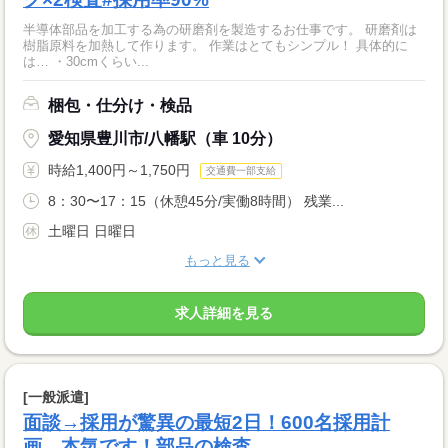
半導体部品を加工する為の研磨剤を製造するお仕事です。 研磨剤は
樹脂原料を加熱して作ります。 作業はとてもシンプル！ 具体的に
は… ・30cmくらい...
梱包・仕分け・検品
愛知県豊川市/八幡駅（車 10分）
時給1,400円～1,750円
交通費一部支給
8：30〜17：15（休憩45分/実働8時間） 残業...
土曜日 日曜日
もっと見る
求人詳細を見る
[一般派遣]
面談→採用が驚異の最短2日！600名採用計
画。本気です！部品の検査