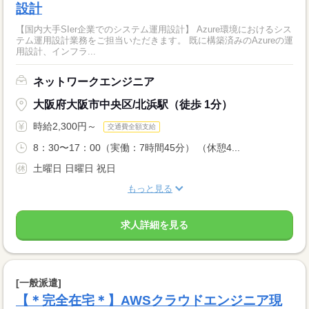
設計
【国内大手SIer企業でのシステム運用設計】 Azure環境におけるシス
テム運用設計業務をご担当いただきます。 既に構築済みのAzureの運
用設計、インフラ...
ネットワークエンジニア
大阪府大阪市中央区/北浜駅（徒歩 1分）
時給2,300円～
交通費全額支給
8：30〜17：00（実働：7時間45分） （休憩4...
土曜日 日曜日 祝日
もっと見る
求人詳細を見る
[一般派遣]
【＊完全在宅＊】AWSクラウドエンジニア現