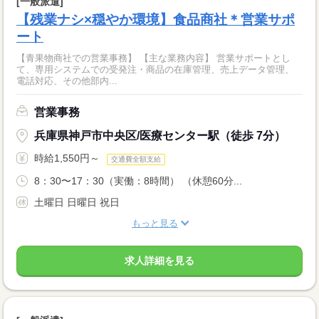
[一般派遣]
【残業ナシ×穏やか環境】食品商社＊営業サポ
ート
【青果物商社での営業事務】 【主な業務内容】 営業サポートとし
て、専用システムでの受発注・商品の在庫管理、売上データ管理、
電話対応、その他部内...
営業事務
兵庫県神戸市中央区/医療センター駅（徒歩 7分）
時給1,550円～
交通費全額支給
8：30〜17：30（実働：8時間） （休憩60分...
土曜日 日曜日 祝日
もっと見る
求人詳細を見る