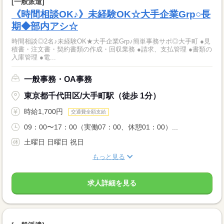
[一般派遣]
《時間相談OK♪》未経験OK☆大手企業Grp○長
期◆部内アシ☆
時間相談◎2名♪未経験OK★大手企業Grp♪簡単事務サポ◎大手町 ●見
積書・注文書・契約書類の作成・回収業務 ●請求、支払管理 ●書類の
入庫管理 ●電...
一般事務・OA事務
東京都千代田区/大手町駅（徒歩 1分）
時給1,700円
交通費全額支給
09：00〜17：00（実働07：00、休憩01：00）...
土曜日 日曜日 祝日
もっと見る
求人詳細を見る