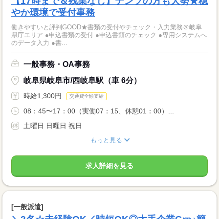
【17時まで＆残業なし】テンプの方も大勢★穏
やか環境で受付事務
働きやすいと評判GOOD★書類の受付やチェック・入力業務＠岐阜
県庁エリア ●申込書類の受付 ●申込書類のチェック ●専用システムへ
のデータ入力 ●書...
一般事務・OA事務
岐阜県岐阜市/西岐阜駅（車 6分）
時給1,300円
交通費全額支給
08：45〜17：00（実働07：15、休憩01：00）...
土曜日 日曜日 祝日
もっと見る
求人詳細を見る
[一般派遣]