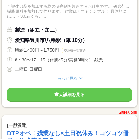
半導体部品を加工する為の研磨剤を製造するお仕事です。 研磨剤は
樹脂原料を加熱して作ります。 作業はとてもシンプル！ 具体的に
は… ・30cmくらい...
製造（組立・加工）
愛知県豊川市/八幡駅（車 10分）
時給1,400円～1,750円
交通費一部支給
8：30〜17：15（休憩45分/実働8時間） 残業...
土曜日 日曜日
もっと見る
求人詳細を見る
3日以内公開
[一般派遣]
DTPオペ！残業なし×土日祝休み！コツコツ冊