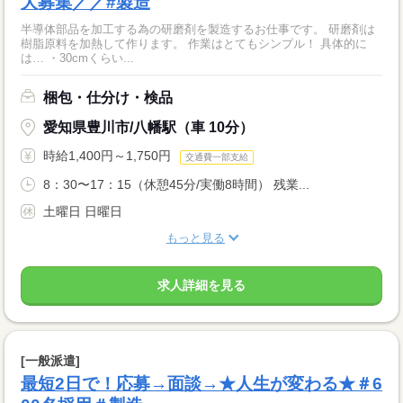
大募集／／#製造
半導体部品を加工する為の研磨剤を製造するお仕事です。 研磨剤は
樹脂原料を加熱して作ります。 作業はとてもシンプル！ 具体的に
は… ・30cmくらい...
梱包・仕分け・検品
愛知県豊川市/八幡駅（車 10分）
時給1,400円～1,750円
交通費一部支給
8：30〜17：15（休憩45分/実働8時間） 残業...
土曜日 日曜日
もっと見る
求人詳細を見る
[一般派遣]
最短2日で！応募→面談→★人生が変わる★＃6