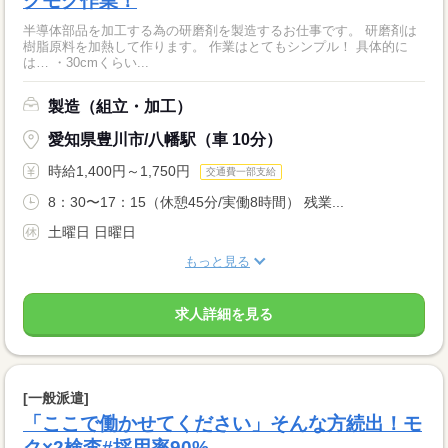
クモク作業！
半導体部品を加工する為の研磨剤を製造するお仕事です。 研磨剤は
樹脂原料を加熱して作ります。 作業はとてもシンプル！ 具体的に
は… ・30cmくらい...
製造（組立・加工）
愛知県豊川市/八幡駅（車 10分）
時給1,400円～1,750円
交通費一部支給
8：30〜17：15（休憩45分/実働8時間） 残業...
土曜日 日曜日
もっと見る
求人詳細を見る
[一般派遣]
「ここで働かせてください」そんな方続出！モ
ク×2検査#採用率90%