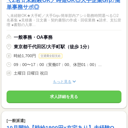
＼2名☆未経験OK／時短OK◎大手企業Grp♪簡
単事務サポ◎
＼未経験OK★大手町／大手Grp♪簡単部内アシ☆勤務時間選べる◎2
名募集 ●見積書・注文書・契約書類の作成・回収業務 ●請求、支払管
理 ●書類の入庫...
一般事務・OA事務
東京都千代田区/大手町駅（徒歩 1分）
時給1,700円
交通費全額支給
09：00〜17：00（実働07：00、休憩01：00）...
土曜日 日曜日 祝日
もっと見る
求人詳細を見る
[一般派遣]
10月開始【時給1900円×在宅あり】未経験O