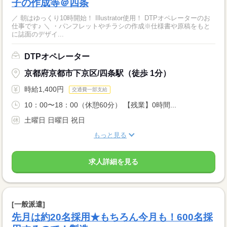
子の作成等＠四条
／ 朝はゆっくり10時開始！ Illustrator使用！ DTPオペレーターのお
仕事です♪ ＼ ・パンフレットやチラシの作成※仕様書や原稿をもと
に誌面のデザイ...
DTPオペレーター
京都府京都市下京区/四条駅（徒歩 1分）
時給1,400円
交通費一部支給
10：00〜18：00（休憩60分） 【残業】0時間...
土曜日 日曜日 祝日
もっと見る
求人詳細を見る
[一般派遣]
先月は約20名採用★もちろん今月も！600名採