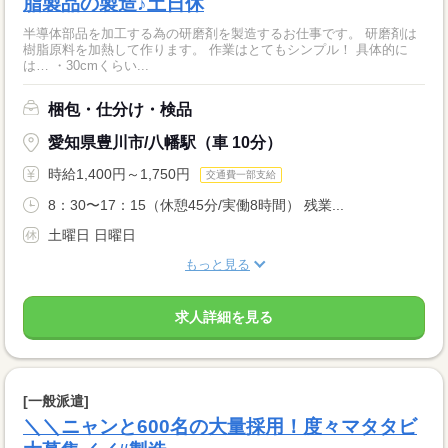
脂製品の製造♪土日休
半導体部品を加工する為の研磨剤を製造するお仕事です。 研磨剤は
樹脂原料を加熱して作ります。 作業はとてもシンプル！ 具体的に
は… ・30cmくらい...
梱包・仕分け・検品
愛知県豊川市/八幡駅（車 10分）
時給1,400円～1,750円
交通費一部支給
8：30〜17：15（休憩45分/実働8時間） 残業...
土曜日 日曜日
もっと見る
求人詳細を見る
[一般派遣]
＼＼ニャンと600名の大量採用！度々マタタビ