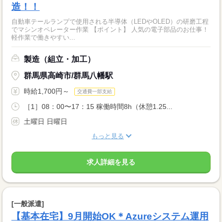
造！！
自動車テールランプで使用される半導体（LEDやOLED）の研磨工程
でマシンオペレーター作業 【ポイント】 人気の電子部品のお仕事！
軽作業で働きやすい...
製造（組立・加工）
群馬県高崎市/群馬八幡駅
時給1,700円～
交通費一部支給
［1］08：00〜17：15 稼働時間8h（休憩1.25...
土曜日 日曜日
もっと見る
求人詳細を見る
[一般派遣]
【基本在宅】9月開始OK＊Azureシステム運用