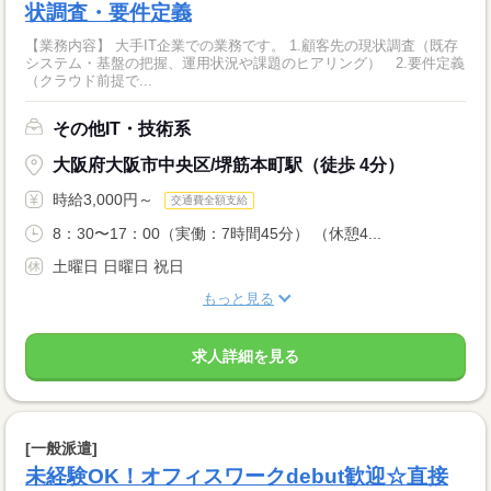
状調査・要件定義
【業務内容】 大手IT企業での業務です。 1.顧客先の現状調査（既存
システム・基盤の把握、運用状況や課題のヒアリング） 2.要件定義
（クラウド前提で...
その他IT・技術系
大阪府大阪市中央区/堺筋本町駅（徒歩 4分）
時給3,000円～
交通費全額支給
8：30〜17：00（実働：7時間45分） （休憩4...
土曜日 日曜日 祝日
もっと見る
求人詳細を見る
[一般派遣]
未経験OK！オフィスワークdebut歓迎☆直接