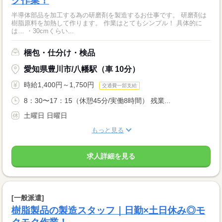
ク作業！
半導体部品を加工する為の研磨剤を製造するお仕事です。 研磨剤は
樹脂原料を加熱して作ります。 作業はとてもシンプル！ 具体的に
は… ・30cmくらい...
梱包・仕分け・検品
愛知県豊川市/八幡駅（車 10分）
時給1,400円～1,750円
交通費一部支給
8：30〜17：15（休憩45分/実働8時間） 残業...
土曜日 日曜日
もっと見る
求人詳細を見る
[一般派遣]
樹脂製品の製造スタッフ｜日勤×土日休み◎モ