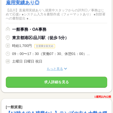
雇用実績あり◎
【品川】直雇用実績あり＼就業中スタッフからの評判◎／事務はじ
めて応援♪ ●システム入力＆書類作成（フォーマットあり） ●別部署
への書類提出 ●...
一般事務・OA事務
東京都港区/品川駅（徒歩 5分）
時給1,700円
交通費全額支給
09：00〜17：30（実働07：30、休憩01：00）...
土曜日 日曜日 祝日
もっと見る
求人詳細を見る
1週間以内公開
[一般派遣]