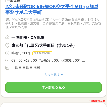
[一般派遣]
2名♪未経験OK★時短OK◎大手企業Grp♪簡単
事務サポ◎大手町
10月開始＼2名募集☆未経験OK／大手企業Grp♪簡単事務サポ◎【大
手町】 ●見積書・注文書・契約書類の作成・回収業務 ●請求、支払管
理 ●書類の入庫...
一般事務・OA事務
東京都千代田区/大手町駅（徒歩 1分）
時給1,700円
交通費全額支給
09：00〜17：00（実働07：00、休憩01：00）...
土曜日 日曜日 祝日
もっと見る
求人詳細を見る
1週間以内公開