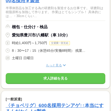
00名採用＃製造
半導体部品を加工する為の研磨剤を製造するお仕事です。 研磨剤は
樹脂原料を加熱して作ります。 作業はとてもシンプル！ 具体的に
は… ・30cmくらい...
梱包・仕分け・検品
愛知県豊川市/八幡駅（車 10分）
時給1,400円～1,750円
交通費一部支給
8：30〜17：15（休憩45分/実働8時間） 残業...
土曜日 日曜日
もっと見る
求人詳細を見る
[一般派遣]
〈チョベリグ〉600名採用テンアゲ↑↑本当にす