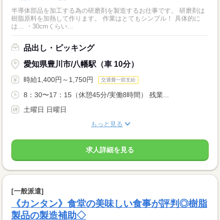
半導体部品を加工する為の研磨剤を製造するお仕事です。 研磨剤は
樹脂原料を加熱して作ります。 作業はとてもシンプル！ 具体的に
は… ・30cmくらい...
品出し・ピッキング
愛知県豊川市/八幡駅（車 10分）
時給1,400円～1,750円
交通費一部支給
8：30〜17：15（休憩45分/実働8時間） 残業...
土曜日 日曜日
もっと見る
求人詳細を見る
[一般派遣]
《カンタン》食堂の美味しい食事が評判◎樹脂
製品の製造補助◇