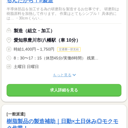
るんだから！#製造
半導体部品を加工する為の研磨剤を製造するお仕事です。 研磨剤は
樹脂原料を加熱して作ります。 作業はとてもシンプル！ 具体的に
は… ・30cmくらい...
製造（組立・加工）
愛知県豊川市/八幡駅（車 10分）
時給1,400円～1,750円
交通費一部支給
8：30〜17：15（休憩45分/実働8時間） 残業...
土曜日 日曜日
もっと見る
求人詳細を見る
[一般派遣]
樹脂製品の製造補助｜日勤×土日休み◎モクモ