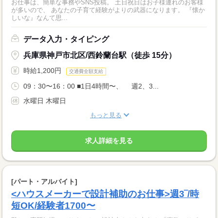
お仕事は、簡単な事務やSNS投稿。 土日祝日はお子様連れのお客様
が多いので、 あなたの子育て経験がよりの武器になります。 『懐か
しいな』なんて思...
データ入力・タイピング
兵庫県神戸市北区/西鈴蘭台駅（徒歩 15分）
時給1,200円
交通費全額支給
09：30〜16：00 ■1日4時間〜、 週2、3...
水曜日 木曜日
もっと見る
求人詳細を見る
[パート・アルバイト]
<ハウスメーカーで設計補助のお仕事>週3‾/時
短OK/経験者1700〜