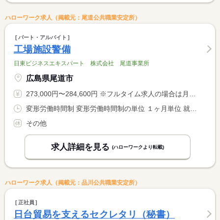
ハローワーク求人（掲載元：尾道公共職業安定所）
パート・アルバイト
工場施設警備
日東ビジネスエキスパート 株式会社 尾道事業所
広島県尾道市
273,000円〜284,600円 ※フルタイム求人の場合は月額（換算額）、パート求人の場合は時間額を表示しています。
変形労働時間制 変形労働時間制の単位 １ヶ月単位 就業時間１ 9時00分〜21時00分 就業時間２ 21時00分〜9時00分 就業時間に関する特記事項 ４勤２休の交替制 <BR> 監視又は断続的労働に従事する者の労働時間等に関する規定の適用 <BR> 除外許可申請について <BR> ＊断続的監視労働の届出提出済み
その他
求人詳細を見る
(ハローワークより転載)
ハローワーク求人（掲載元：品川公共職業安定所）
正社員
日台貿易を支えるセクレタリ（秘書）