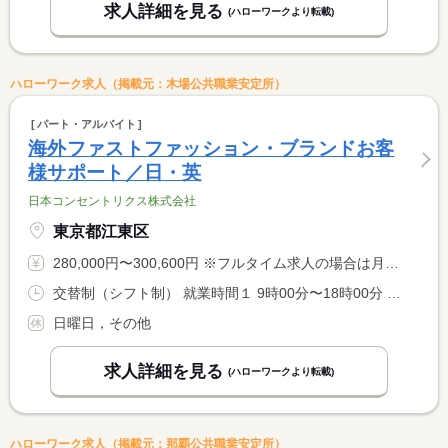
求人詳細を見る
(ハローワークより転載)
ハローワーク求人（掲載元：木場公共職業安定所）
パート・アルバイト
海外ファストファッション・ブランドお客
様サポート／日・英
日本コンセントリクス株式会社
東京都江東区
280,000円〜300,600円 ※フルタイム求人の場合は月額（換算額）、パート求人の場合は時間額を表示しています。
交替制（シフト制） 就業時間１ 9時00分〜18時00分 就業時間２ 11時00分〜20時00分 又は 9時00分〜20時00分の時間の間の8時間 就業時間に関する特記事項 ＊月〜土／週５日シフト勤務 実働８時間／日 <BR> ＊日曜日固定休み <BR> ＊ランチ休憩１時間＋小休憩２０分（前半・後半 各１０分）
日曜日，その他
求人詳細を見る
(ハローワークより転載)
ハローワーク求人（掲載元：那覇公共職業安定所）