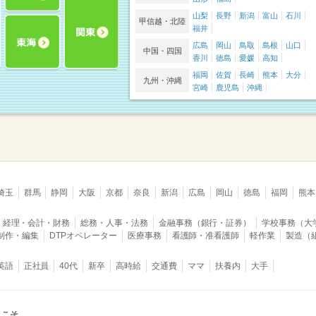
山梨
長野
新潟
富山
石川
甲信越・北陸
福井
広島
岡山
鳥取
島根
山口
中国・四国
香川
徳島
愛媛
高知
福岡
佐賀
長崎
熊本
大分
九州・沖縄
宮崎
鹿児島
沖縄
埼玉
群馬
静岡
大阪
京都
奈良
新潟
広島
岡山
徳島
福岡
熊本
経理・会計・財務
総務・人事・法務
金融事務（銀行・証券）
学校事務（大
B制作・編集
DTPオペレーター
医療事務
看護師・准看護師
軽作業
製造（
英語
正社員
40代
新卒
高時給
交通費
ママ
扶養内
大手
うこそ