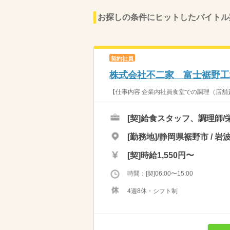
お探しの条件にヒットしたバイトル
契約社員
株式会社不二家 富士裾野工
【仕事内容 企業内社員食堂での調理（店舗責
[契]
給食スタッフ、調理師/
[勤務地]/静岡県裾野市 / 岩
[契]
時給1,550円〜
時間：[契]06:00〜15:00
4週8休・シフト制