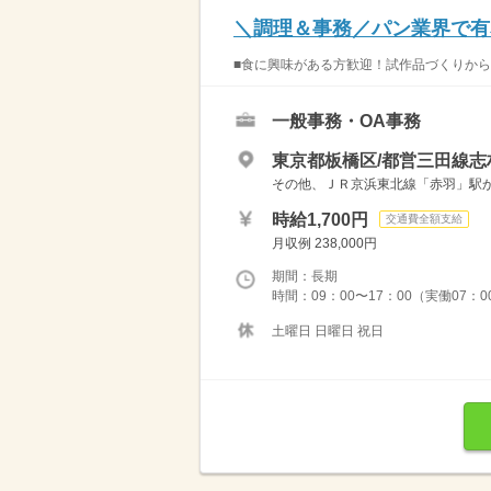
＼調理＆事務／パン業界で有
■食に興味がある方歓迎！試作品づくりから経
一般事務・OA事務
東京都板橋区/都営三田線志
その他、ＪＲ京浜東北線「赤羽」駅か
時給1,700円
交通費全額支給
月収例 238,000円
期間：長期
時間：09：00〜17：00（実働07：
土曜日 日曜日 祝日