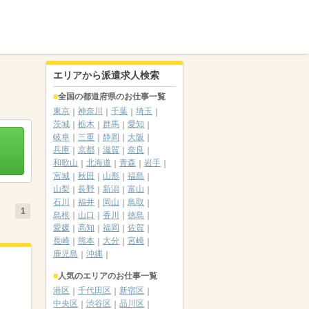
エリアから派遣求人検索
全国の都道府県のお仕事一覧
東京
神奈川
千葉
埼玉
茨城
栃木
群馬
愛知
岐阜
三重
静岡
大阪
兵庫
京都
滋賀
奈良
和歌山
北海道
青森
岩手
宮城
秋田
山形
福島
山梨
長野
新潟
富山
石川
福井
岡山
鳥取
1
島根
山口
香川
徳島
愛媛
高知
福岡
佐賀
長崎
熊本
大分
宮崎
鹿児島
沖縄
人気のエリアのお仕事一覧
港区
千代田区
新宿区
中央区
渋谷区
品川区