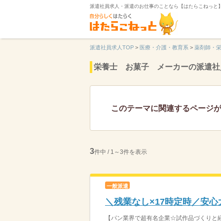
派遣社員求人・派遣のお仕事のことなら【はたらこねっと
派遣社員求人TOP
>
医療・介護・教育系
>
薬剤師・
栄養士 お菓子 メーカーの派遣社
このテーマに関連するページ
3
件中 / 1～3件を表示
一般派遣
＼残業なし×17時定時／安
【パン業界で超有名企業☆試作品づくりと経費