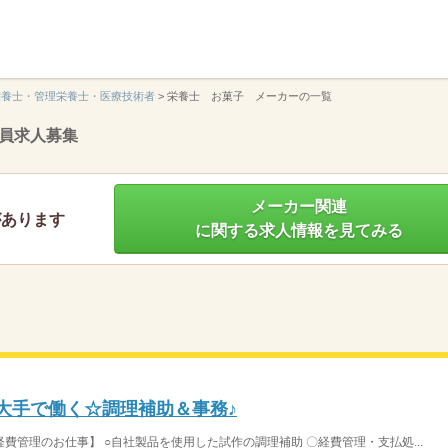
】
栄養士・管理栄養士・医療技術者
>
栄養士 お菓子 メーカーの一覧
員求人募集
メーカー関連
があります
に関する求人情報を見てみる
心大手で働く☆調理補助＆事務♪
管理のお仕事】 ○自社製品を使用した試作の調理補助 〇経費管理・支払処...