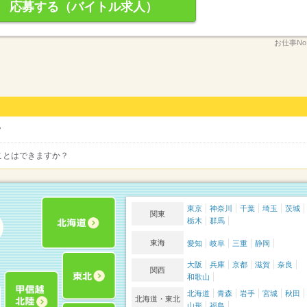
応募する（バイトル求人）
お仕事No
？
ことはできますか？
東京
神奈川
千葉
埼玉
茨城
関東
栃木
群馬
東海
愛知
岐阜
三重
静岡
大阪
兵庫
京都
滋賀
奈良
関西
和歌山
北海道
青森
岩手
宮城
秋田
北海道・東北
山形
福島