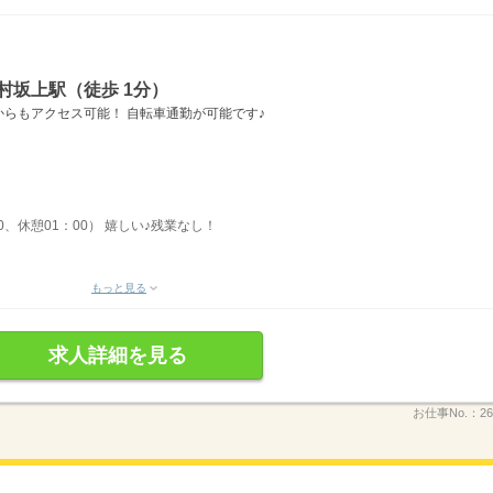
村坂上駅（徒歩 1分）
らもアクセス可能！ 自転車通勤が可能です♪
00、休憩01：00） 嬉しい♪残業なし！
もっと見る
求人詳細を見る
お仕事No.：
26