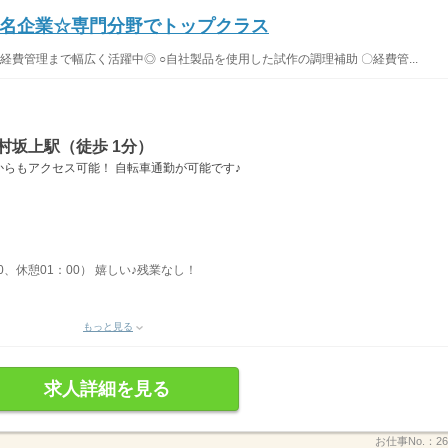
名企業☆専門分野でトップクラス
費管理まで幅広く活躍中◎ ○自社製品を使用した試作の調理補助 〇経費管...
村坂上駅（徒歩 1分）
らもアクセス可能！ 自転車通勤が可能です♪
00、休憩01：00） 嬉しい♪残業なし！
もっと見る
求人詳細を見る
お仕事No.：
26