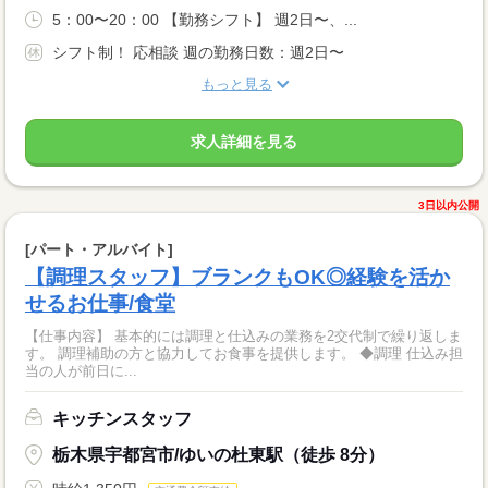
5：00〜20：00 【勤務シフト】 週2日〜、...
シフト制！ 応相談 週の勤務日数：週2日〜
もっと見る
求人詳細を見る
3日以内公開
[パート・アルバイト]
【調理スタッフ】ブランクもOK◎経験を活か
せるお仕事/食堂
【仕事内容】 基本的には調理と仕込みの業務を2交代制で繰り返しま
す。 調理補助の方と協力してお食事を提供します。 ◆調理 仕込み担
当の人が前日に...
キッチンスタッフ
栃木県宇都宮市/ゆいの杜東駅（徒歩 8分）