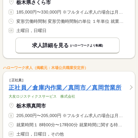
栃木県さくら市
185,000円〜330,000円 ※フルタイム求人の場合は月額（換算額）、パート求人の場合は時間額を表示しています。
変形労働時間制 変形労働時間制の単位 １年単位 就業時間１ 8時00分〜17時10分
土曜日，日曜日
求人詳細を見る
(ハローワークより転載)
ハローワーク求人（掲載元：木場公共職業安定所）
正社員
正社員／倉庫内作業／真岡市／真岡営業所
大友ロジスティクスサービス 株式会社
栃木県真岡市
205,000円〜205,000円 ※フルタイム求人の場合は月額（換算額）、パート求人の場合は時間額を表示しています。
就業時間１ 8時00分〜17時00分 就業時間に関する特記事項 ※内、休憩１ｈ・実働８ｈ <BR> ※早出・残業あり、深夜勤務の可能性あり <BR> シフト制については、面接時にご確認ください
土曜日，日曜日，その他