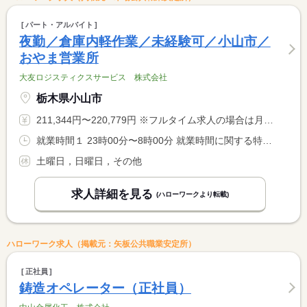
パート・アルバイト
夜勤／倉庫内軽作業／未経験可／小山市／
おやま営業所
大友ロジスティクスサービス 株式会社
栃木県小山市
211,344円〜220,779円 ※フルタイム求人の場合は月額（換算額）、パート求人の場合は時間額を表示しています。
就業時間１ 23時00分〜8時00分 就業時間に関する特記事項 勤務時間応相談 <BR> 休憩時間法定通り付与
土曜日，日曜日，その他
求人詳細を見る
(ハローワークより転載)
ハローワーク求人（掲載元：矢板公共職業安定所）
正社員
鋳造オペレーター（正社員）