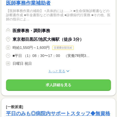
医師事務作業補助者
【医師事務作業の補助】 <具体的には……> ■生命保険診断書などの
診断書作成 ■年金書類などの書類作成 ■診療録代行業務 ■その他、医
師の指示によ...
医療事務・調剤事務
東京都目黒区/池尻大橋駅（徒歩 3分）
時給1,550円～1,600円
交通費全額支給
■平日 （1）08：30〜17：00 （実働7時間3...
日曜日 祝日
もっと見る
求人詳細を見る
[一般派遣]
平日のみも◎病院内サポートスタッフ◆無資格