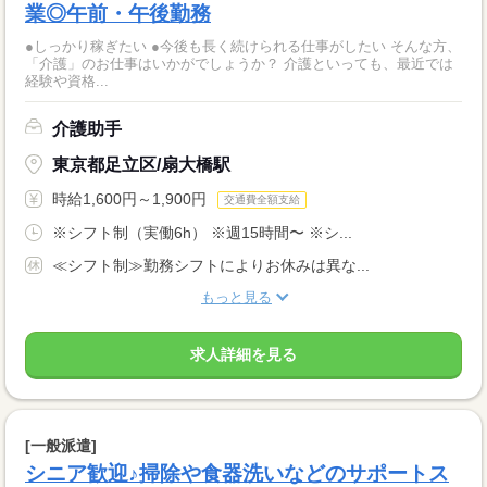
業◎午前・午後勤務
●しっかり稼ぎたい ●今後も長く続けられる仕事がしたい そんな方、
「介護」のお仕事はいかがでしょうか？ 介護といっても、最近では
経験や資格...
介護助手
東京都足立区/扇大橋駅
時給1,600円～1,900円
交通費全額支給
※シフト制（実働6h） ※週15時間〜 ※シ...
≪シフト制≫勤務シフトによりお休みは異な...
もっと見る
求人詳細を見る
[一般派遣]
シニア歓迎♪掃除や食器洗いなどのサポートス