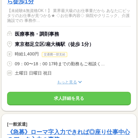
ら徒歩1分
【未経験&無資格OK！】 業界最大級のお仕事量だから あなたにピッ
タリのお仕事が見つかる★ ◇お仕事内容◇ 病院やクリニック、介護
施設での 事務作...
医療事務・調剤事務
東京都足立区/扇大橋駅（徒歩 1分）
時給1,400円
交通費一部支給
09：00〜18：00 17時までの勤務もご相談く...
土曜日 日曜日 祝日
もっと見る
求人詳細を見る
[一般派遣]
《急募》ローマ字入力できれば◎座り仕事中心