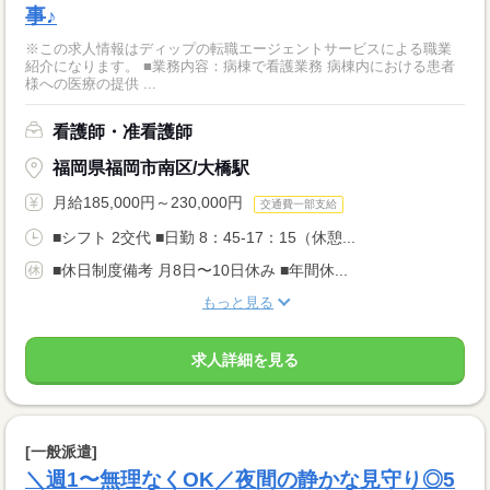
事♪
※この求人情報はディップの転職エージェントサービスによる職業
紹介になります。 ■業務内容：病棟で看護業務 病棟内における患者
様への医療の提供 ...
看護師・准看護師
福岡県福岡市南区/大橋駅
月給185,000円～230,000円
交通費一部支給
■シフト 2交代 ■日勤 8：45-17：15（休憩...
■休日制度備考 月8日〜10日休み ■年間休...
もっと見る
求人詳細を見る
[一般派遣]
＼週1〜無理なくOK／夜間の静かな見守り◎5