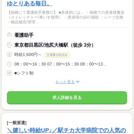
ゆとりある毎日。
【病棟にて看護助手業務◎】 ■具体的には… ・病棟での患者様搬送
（ストレッチャー/車いす使用） ・患者様の歩行補助 ・シーツ交換
・物品補充/管理...
看護助手
東京都目黒区/池尻大橋駅（徒歩 3分）
時給1,600円～
交通費全額支給
08：00〜16：30 07：00〜15：30 08：00〜13...
■シフト制
もっと見る
求人詳細を見る
[一般派遣]
＼嬉しい時給UP♪／駅チカ大学病院での人気の