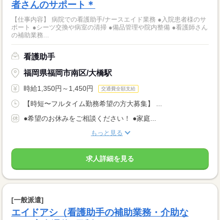
者さんのサポート＊
【仕事内容】 病院での看護助手/ナースエイド業務 ●入院患者様のサ
ポート ●シーツ交換や病室の清掃 ●備品管理や院内整備 ●看護師さん
の補助業務...
看護助手
福岡県福岡市南区/大橋駅
時給1,350円～1,450円
交通費全額支給
【時短〜フルタイム勤務希望の方大募集】 ...
●希望のお休みをご相談ください！ ●家庭...
もっと見る
求人詳細を見る
[一般派遣]
エイドアシ（看護助手の補助業務・介助な