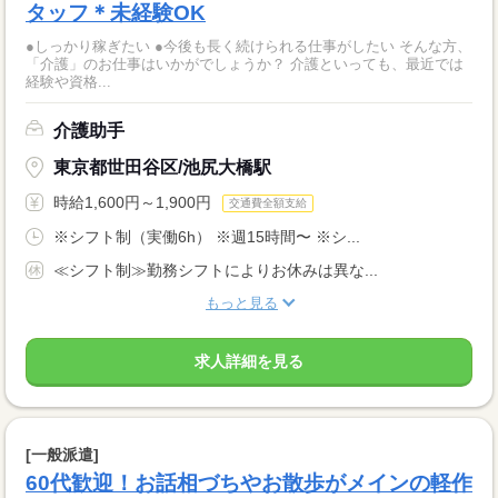
タッフ＊未経験OK
●しっかり稼ぎたい ●今後も長く続けられる仕事がしたい そんな方、
「介護」のお仕事はいかがでしょうか？ 介護といっても、最近では
経験や資格...
介護助手
東京都世田谷区/池尻大橋駅
時給1,600円～1,900円
交通費全額支給
※シフト制（実働6h） ※週15時間〜 ※シ...
≪シフト制≫勤務シフトによりお休みは異な...
もっと見る
求人詳細を見る
[一般派遣]
60代歓迎！お話相づちやお散歩がメインの軽作