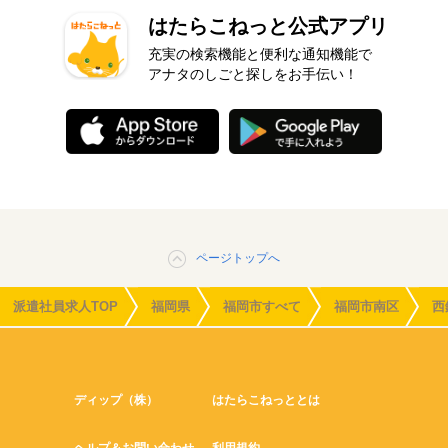
はたらこねっと公式アプリ
充実の検索機能と便利な通知機能で
アナタのしごと探しをお手伝い！
ページトップへ
派遣社員求人TOP
福岡県
福岡市すべて
福岡市南区
西
ディップ（株）
はたらこねっととは