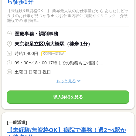
ら徒歩1分
【未経験&無資格OK！】 業界最大級のお仕事量だから あなたにピッ
タリのお仕事が見つかる★ ◇お仕事内容◇ 病院やクリニック、介護
施設での 事務作...
医療事務・調剤事務
東京都足立区/扇大橋駅（徒歩 1分）
時給1,400円
交通費一部支給
09：00〜18：00 17時までの勤務もご相談く...
土曜日 日曜日 祝日
もっと見る
求人詳細を見る
[一般派遣]
【未経験/無資格OK】病院で事務！週2〜/駅か