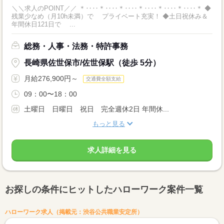
＼＼求人のPOINT／／ ＊‥‥＊‥‥＊‥‥＊‥‥＊‥‥＊‥‥＊ ◆
残業少なめ（月10h未満）で プライベート充実！ ◆土日祝休み＆
年間休日121日で ...
総務・人事・法務・特許事務
長崎県佐世保市/佐世保駅（徒歩 5分）
月給276,900円～
交通費全額支給
09：00〜18：00
土曜日 日曜日 祝日 完全週休2日 年間休...
もっと見る
求人詳細を見る
お探しの条件にヒットしたハローワーク案件一覧
ハローワーク求人（掲載元：渋谷公共職業安定所）