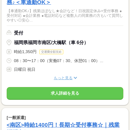
務♪＜車通勤OK＞
【車通勤OK♪】残業ほぼなし★会計など！日祝固定休み×受付事務 ●
受付対応 ●会計業務 ●電話対応など複数人の同業務の方もいて質問し
やすい◎安心...
受付
福岡県福岡市南区/大橋駅（車 6分）
時給1,350円
交通費全額支給
08：30〜17：00（実働07：30、休憩01：00）...
日曜日 祝日
もっと見る
求人詳細を見る
[一般派遣]
<南区>時給1400円！長期☆受付事務☆｜残業