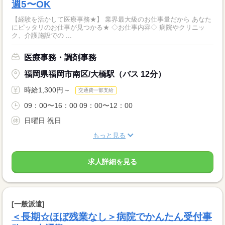
週5〜OK
【経験を活かして医療事務★】 業界最大級のお仕事量だから あなた
にピッタリのお仕事が見つかる★ ◇お仕事内容◇ 病院やクリニッ
ク、介護施設での ...
医療事務・調剤事務
福岡県福岡市南区/大橋駅（バス 12分）
時給1,300円～
交通費一部支給
09：00〜16：00 09：00〜12：00
日曜日 祝日
もっと見る
求人詳細を見る
[一般派遣]
＜長期☆ほぼ残業なし＞病院でかんたん受付事