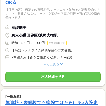
OK☆
【仕事内容】 病院での看護助手/ナースエイド業務 ●入院患者様のサ
ポート（身体介助含む） ●シーツ交換や病室の清掃 ●備品管理や院内
整備 ●看護...
看護助手
東京都世田谷区/池尻大橋駅
時給1,600円～1,900円
交通費全額支給
【時短〜フルタイム勤務希望の方大募集】 ...
●希望のお休みをご相談ください！ ●家庭...
もっと見る
求人詳細を見る
[一般派遣]
無資格・未経験でも病院ではたらける♪入院患