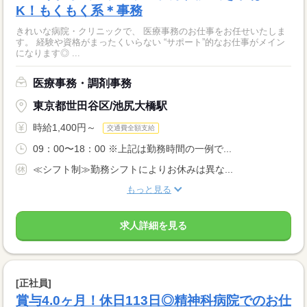
K！もくもく系＊事務
きれいな病院・クリニックで、 医療事務のお仕事をお任せいたしま
す。 経験や資格がまったくいらない “サポート”的なお仕事がメイン
になります◎ ...
医療事務・調剤事務
東京都世田谷区/池尻大橋駅
時給1,400円～
交通費全額支給
09：00〜18：00 ※上記は勤務時間の一例で...
≪シフト制≫勤務シフトによりお休みは異な...
もっと見る
求人詳細を見る
[正社員]
賞与4.0ヶ月！休日113日◎精神科病院でのお仕