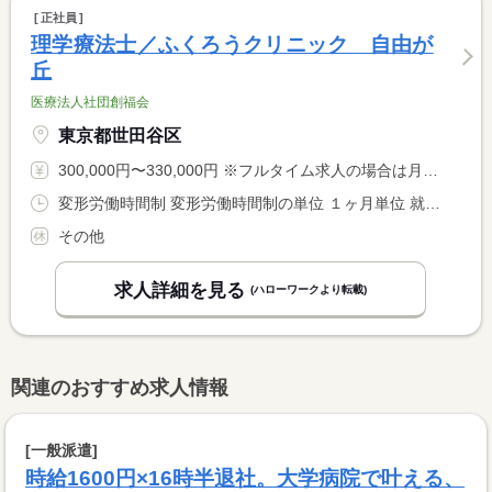
正社員
理学療法士／ふくろうクリニック 自由が
丘
医療法人社団創福会
東京都世田谷区
300,000円〜330,000円 ※フルタイム求人の場合は月額（換算額）、パート求人の場合は時間額を表示しています。
変形労働時間制 変形労働時間制の単位 １ヶ月単位 就業時間１ 8時30分〜17時30分 就業時間２ 8時45分〜17時45分 就業時間３ 9時00分〜18時00分 就業時間に関する特記事項 １カ月単位の変形労働時間制によるシフト制 <BR> （１）８：３０〜１７：３０（２）８：４５〜１７：４５ <BR> （３）９：００〜１８：００ （４）１０：００〜１９：００
その他
求人詳細を見る
(ハローワークより転載)
関連のおすすめ求人情報
[一般派遣]
時給1600円×16時半退社。大学病院で叶える、