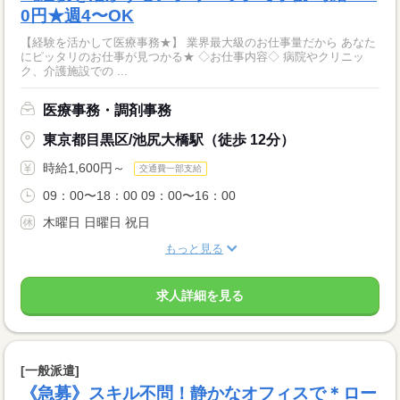
0円★週4〜OK
【経験を活かして医療事務★】 業界最大級のお仕事量だから あなた
にピッタリのお仕事が見つかる★ ◇お仕事内容◇ 病院やクリニッ
ク、介護施設での ...
医療事務・調剤事務
東京都目黒区/池尻大橋駅（徒歩 12分）
時給1,600円～
交通費一部支給
09：00〜18：00 09：00〜16：00
木曜日 日曜日 祝日
もっと見る
求人詳細を見る
[一般派遣]
《急募》スキル不問！静かなオフィスで＊ロー