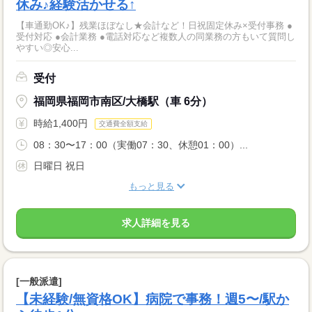
休み♪経験活かせる↑
【車通勤OK♪】残業ほぼなし★会計など！日祝固定休み×受付事務 ●
受付対応 ●会計業務 ●電話対応など複数人の同業務の方もいて質問し
やすい◎安心...
受付
福岡県福岡市南区/大橋駅（車 6分）
時給1,400円
交通費全額支給
08：30〜17：00（実働07：30、休憩01：00）...
日曜日 祝日
もっと見る
求人詳細を見る
[一般派遣]
【未経験/無資格OK】病院で事務！週5〜/駅か