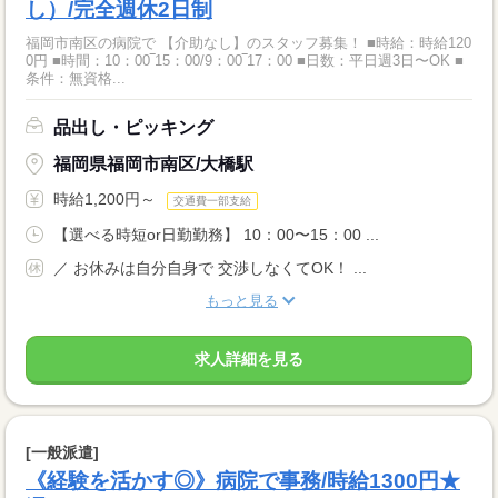
し）/完全週休2日制
福岡市南区の病院で 【介助なし】のスタッフ募集！ ■時給：時給120
0円 ■時間：10：00‾15：00/9：00‾17：00 ■日数：平日週3日〜OK ■
条件：無資格...
品出し・ピッキング
福岡県福岡市南区/大橋駅
時給1,200円～
交通費一部支給
【選べる時短or日勤勤務】 10：00〜15：00 ...
／ お休みは自分自身で 交渉しなくてOK！ ...
もっと見る
求人詳細を見る
[一般派遣]
《経験を活かす◎》病院で事務/時給1300円★