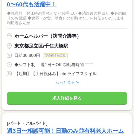
0〜60代も活躍中！
◆就寝前、起床時の着替えなどお手伝い ◆消灯後の見回り ◆身の回
りのお世話 ◆食事（夕食、朝食）の介助 etc... をお任せいたします
利用者さんが...
ホームヘルパー（訪問介護等）
東京都足立区/千住大橋駅
日給30,800円
交通費全額支給
◆シフト制 週1日〜OK ◎勤務時間 ￣￣...
【短期】【土日祝休み】etc ライフスタイル...
もっと見る
求人詳細を見る
[パート・アルバイト]
週3日〜相談可能！日勤のみ◎有料老人ホーム