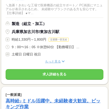
＼急募！きれいな工場で医療機器の組立サポート／ PC画面にマニュ
アルが表示されるため、 未経験やブランクのある方も安心です。
【仕事詳細】 ●マ...
製造（組立・加工）
兵庫県加古川市/東加古川駅
時給1,330円～1,800円
交通費一部支給
9：00〜16：05 ※休憩60分 【勤務曜日】 ...
土曜日 日曜日 祝日
もっと見る
求人詳細を見る
[一般派遣]
高時給♪ミドル活躍中。未経験者大歓迎。ピッ
キング作業