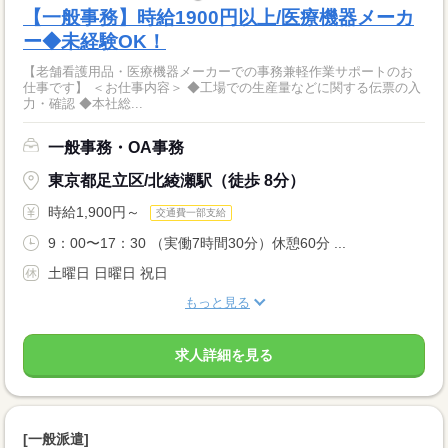
【一般事務】時給1900円以上/医療機器メーカ
ー◆未経験OK！
【老舗看護用品・医療機器メーカーでの事務兼軽作業サポートのお
仕事です】 ＜お仕事内容＞ ◆工場での生産量などに関する伝票の入
力・確認 ◆本社総...
一般事務・OA事務
東京都足立区/北綾瀬駅（徒歩 8分）
時給1,900円～
交通費一部支給
9：00〜17：30 （実働7時間30分）休憩60分 ...
土曜日 日曜日 祝日
もっと見る
求人詳細を見る
[一般派遣]