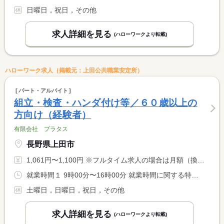
日曜日，祝日，その他
求人詳細を見る
(ハローワークより転載)
ハローワーク求人（掲載元：上田公共職業安定所）
パート・アルバイト
組立・検査・ハンダ付け等／６０歳以上の
方向け（経験者）
有限会社 プラタス
長野県上田市
1,061円〜1,100円 ※フルタイム求人の場合は月額（換算額）、パート求人の場合は時間額を表示しています。
就業時間１ 9時00分〜16時00分 就業時間に関する特記事項 実働６時間程度 <BR> ◎勤務時間数は相談に応じます。午前のみ午後のみ等、短時間でも <BR> 大丈夫です。
土曜日，日曜日，祝日，その他
求人詳細を見る
(ハローワークより転載)