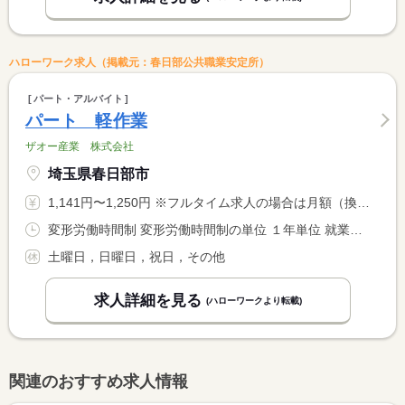
ハローワーク求人（掲載元：春日部公共職業安定所）
パート・アルバイト
パート 軽作業
ザオー産業 株式会社
埼玉県春日部市
1,141円〜1,250円 ※フルタイム求人の場合は月額（換算額）、パート求人の場合は時間額を表示しています。
変形労働時間制 変形労働時間制の単位 １年単位 就業時間１ 9時00分〜17時00分 就業時間２ 9時00分〜13時00分 就業時間３ 13時00分〜17時00分 又は 9時00分〜17時00分の時間の間の4時間以上 就業時間に関する特記事項 ＊半休制度があります＊（有給取得者のみ） <BR> 年間１０回まで午前のみ出社や午後から出社が可能です
土曜日，日曜日，祝日，その他
求人詳細を見る
(ハローワークより転載)
関連のおすすめ求人情報