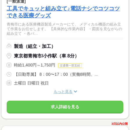
[一般派遣]
工具でキュッと組み立て♪電話ナシでコツコツ
できる医療グッズ
青梅市にある医療機器製造メーカーにて、 メディカル機器の組み立
て作業をお任せします。 【具体的な作業内容】 ・図面を見ながらの
組み立て ・各パ...
製造（組立・加工）
東京都青梅市/小作駅（車 8分）
時給1,400円～1,750円
交通費一部支給
【日勤専属】 8：00〜17：00（実働8時間、...
土曜日 日曜日 祝日
もっと見る
求人詳細を見る
3日以内公開