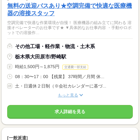
無料の送迎バスあり★空調完備で快適な医療機
器の溶接スタッフ
空調完備で快適な作業環境が自慢！ 医療機器の組み立てに関わる 溶
接オペレーターのお仕事です★ ▼具体的なお仕事内容 ・手動やロボ
ットでの溶接作...
その他工場・軽作業・物流・土木系
栃木県大田原市/野崎駅
時給1,500円～1,875円
交通費一部支給
08：30〜17：00 【残業】 37時間／月間 休...
土・日週休２日制（※会社カレンダーに基づ...
もっと見る
求人詳細を見る
[一般派遣]