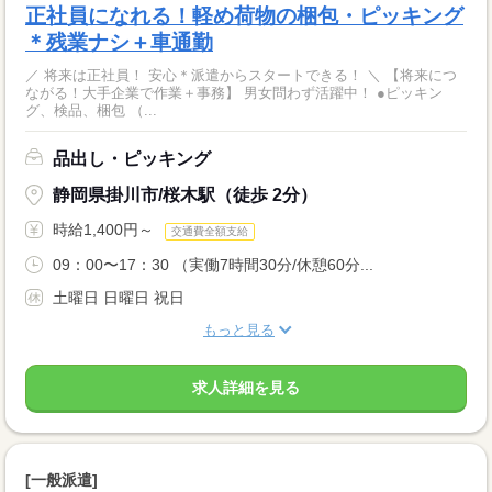
正社員になれる！軽め荷物の梱包・ピッキング
＊残業ナシ＋車通勤
／ 将来は正社員！ 安心＊派遣からスタートできる！ ＼ 【将来につ
ながる！大手企業で作業＋事務】 男女問わず活躍中！ ●ピッキン
グ、検品、梱包 （...
品出し・ピッキング
静岡県掛川市/桜木駅（徒歩 2分）
時給1,400円～
交通費全額支給
09：00〜17：30 （実働7時間30分/休憩60分...
土曜日 日曜日 祝日
もっと見る
求人詳細を見る
[一般派遣]