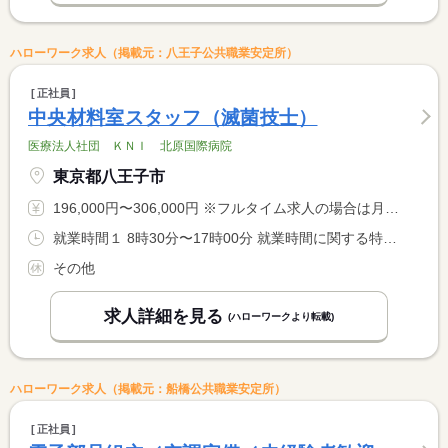
ハローワーク求人（掲載元：八王子公共職業安定所）
正社員
中央材料室スタッフ（滅菌技士）
医療法人社団 ＫＮＩ 北原国際病院
東京都八王子市
196,000円〜306,000円 ※フルタイム求人の場合は月額（換算額）、パート求人の場合は時間額を表示しています。
就業時間１ 8時30分〜17時00分 就業時間に関する特記事項 交替で土曜日出勤あり。日・祝日・夜間待機勤務あり。業務の習熟 <BR> により、フレックス勤務に移行する可能性あり。
その他
求人詳細を見る
(ハローワークより転載)
ハローワーク求人（掲載元：船橋公共職業安定所）
正社員