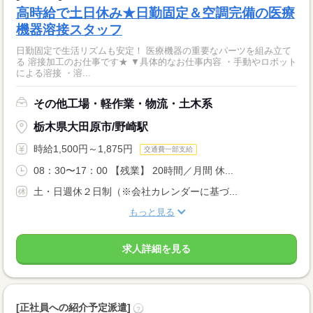
高時給で土日休み★日勤固定＆空調完備の医療
機器溶接スタッフ
日勤固定で生活リズムも安定！ 医療機器の重要なパーツを組み立て
る 溶接加工のお仕事です★ ▼具体的なお仕事内容 ・手動やロボット
による溶接 ・溶...
その他工場・軽作業・物流・土木系
栃木県大田原市/野崎駅
時給1,500円～1,875円
交通費一部支給
08：30〜17：00 【残業】 20時間／月間 休...
土・日週休２日制（※会社カレンダーに基づ...
もっと見る
求人詳細を見る
[正社員への紹介予定派遣]
?