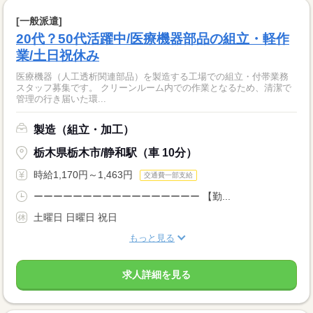
[一般派遣]
20代？50代活躍中/医療機器部品の組立・軽作
業/土日祝休み
医療機器（人工透析関連部品）を製造する工場での組立・付帯業務
スタッフ募集です。 クリーンルーム内での作業となるため、清潔で
管理の行き届いた環...
製造（組立・加工）
栃木県栃木市/静和駅（車 10分）
時給1,170円～1,463円
交通費一部支給
ーーーーーーーーーーーーーーーーー 【勤...
土曜日 日曜日 祝日
もっと見る
求人詳細を見る