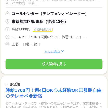
WEBでの設定・申請...
コールセンター（テレフォンオペレーター）
東京都港区/田町駅（徒歩 13分）
時給1,800円
交通費全額支給
08：40〜17：10（実働07：30、休憩01：00）...
土曜日 日曜日 祝日
もっと見る
求人詳細を見る
[一般派遣]
時給1700円！週4日OK◇未経験OK◎服装自由
◇テレオペ＠新宿
◎コールセンターにて ・顧客への電話かけ ⇒保証料、家賃未納者へ
お支払いの日程確認等（受電もあり） ・履歴の入力 ・メール対応 ＊