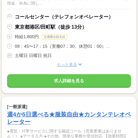
預金、外為に関し...
コールセンター（テレフォンオペレーター）
東京都港区/田町駅（徒歩 13分）
時給1,800円
交通費全額支給
08：45〜17：15（実働07：30、休憩01：00）...
土曜日 日曜日 祝日
もっと見る
求人詳細を見る
[一般派遣]
週4か5日選べる★服装自由★カンタンテレオペ
レーター
●電気・付帯サービスに関する確認コール（営業要素はありませ
ん！） ●データ入力 ●その他、簡単な事務や受信対応 【就業時間】