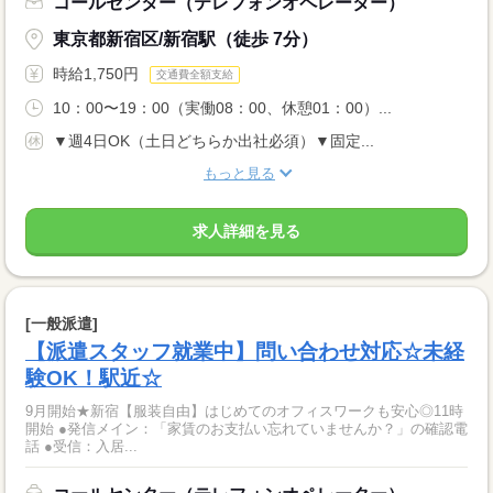
コールセンター（テレフォンオペレーター）
東京都新宿区/新宿駅（徒歩 7分）
時給1,750円
交通費全額支給
10：00〜19：00（実働08：00、休憩01：00）...
▼週4日OK（土日どちらか出社必須）▼固定...
もっと見る
求人詳細を見る
[一般派遣]
【派遣スタッフ就業中】問い合わせ対応☆未経
験OK！駅近☆
9月開始★新宿【服装自由】はじめてのオフィスワークも安心◎11時
開始 ●発信メイン：「家賃のお支払い忘れていませんか？」の確認電
話 ●受信：入居...