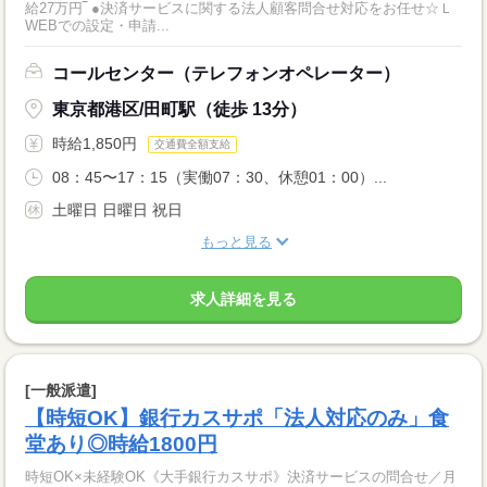
給27万円‾ ●決済サービスに関する法人顧客問合せ対応をお任せ☆Ｌ
WEBでの設定・申請...
コールセンター（テレフォンオペレーター）
東京都港区/田町駅（徒歩 13分）
時給1,850円
交通費全額支給
08：45〜17：15（実働07：30、休憩01：00）...
土曜日 日曜日 祝日
もっと見る
求人詳細を見る
[一般派遣]
【時短OK】銀行カスサポ「法人対応のみ」食
堂あり◎時給1800円
時短OK×未経験OK《大手銀行カスサポ》決済サービスの問合せ／月