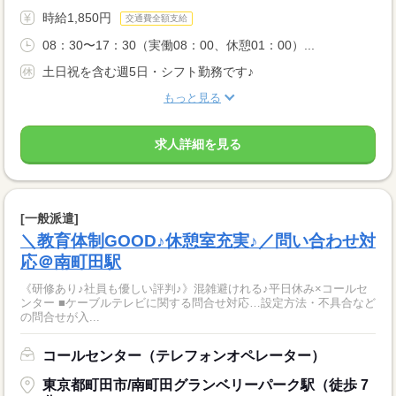
時給1,850円
交通費全額支給
08：30〜17：30（実働08：00、休憩01：00）...
土日祝を含む週5日・シフト勤務です♪
もっと見る
求人詳細を見る
[一般派遣]
＼教育体制GOOD♪休憩室充実♪／問い合わせ対
応＠南町田駅
《研修あり♪社員も優しい評判♪》混雑避けれる♪平日休み×コールセ
ンター ■ケーブルテレビに関する問合せ対応…設定方法・不具合など
の問合せが入...
コールセンター（テレフォンオペレーター）
東京都町田市/南町田グランベリーパーク駅（徒歩 7