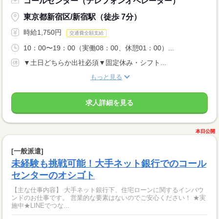
コールセンター（テレフォンオペレーター）
東京都新宿区/新宿駅（徒歩 7分）
時給1,750円
交通費全額支給
10：00〜19：00（実働08：00、休憩01：00）...
▼土日どちらか出社必須▼固定休み・シフト...
もっと見る
求人詳細を見る
本日公開
[一般派遣]
未経験も挑戦可能！大手ネット銀行でのコール
センターのオシゴト
【主な仕事内容】 大手ネット銀行下、住宅ローンに関するインバウ
ンドのお仕事です。 営業的な要素はないのでご安心ください！ ★実
施中★LINEでつな...