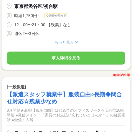
東京都渋谷区/初台駅
時給1,750円～
交通費全額支給
12：00〜21：00 【残業】なし
週休2〜3日休
もっと見る
求人詳細を見る
3日以内公開
[一般派遣]
【派遣スタッフ就業中】服装自由○長期◆問合
せ対応☆残業少なめ
8月開始★新宿【服装自由】はじめてのオフィスワークも安心◎10時
開始 ●発信メイン：「家賃のお支払い忘れていませんか？」の確認電
話 ●受信：入居...