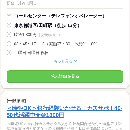
預金、外為に関し...
コールセンター（テレフォンオペレーター）
東京都港区/田町駅（徒歩 13分）
時給1,800円
交通費全額支給
08：45〜17：15（実働07：30、休憩01：00）...
土曜日 日曜日 祝日
もっと見る
求人詳細を見る
[一般派遣]
＜時短OK＞銀行経験いかせる！カスサポ！40-
50代活躍中★＠1800円
＜時短OK＞☆銀行カスサポ☆法人から外為問合せ受付〜食堂アリ◎
環境充実 ●法人顧客からの各種問合せ対応Ｌ口座残高について、定期