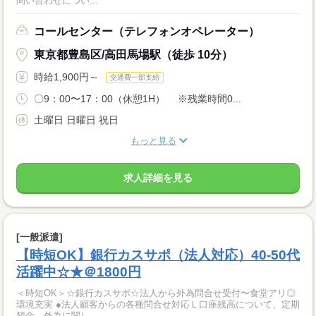
問い合わせについ...
コールセンター（テレフォンオペレーター）
東京都豊島区/高田馬場駅（徒歩 10分）
時給1,900円～
交通費一部支給
〇9：00〜17：00（休憩1H） ※残業時間0...
土曜日 日曜日 祝日
もっと見る
求人詳細を見る
[一般派遣]
【時短OK】銀行カスサポ（法人対応）40-50代
活躍中☆★＠1800円
＜時短OK＞☆銀行カスサポ☆法人から外為問合せ受付〜食堂アリ◎
環境充実 ●法人顧客からの各種問合せ対応Ｌ口座残高について、定期
預金、外為に関し...