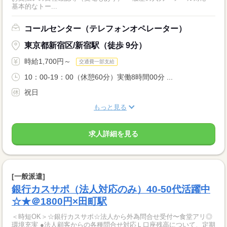
基本的なトー...
コールセンター（テレフォンオペレーター）
東京都新宿区/新宿駅（徒歩 9分）
時給1,700円～
交通費一部支給
10：00-19：00（休憩60分）実働8時間00分 ...
祝日
もっと見る
求人詳細を見る
[一般派遣]
銀行カスサポ（法人対応のみ）40-50代活躍中
☆★＠1800円×田町駅
＜時短OK＞☆銀行カスサポ☆法人から外為問合せ受付〜食堂アリ◎
環境充実 ●法人顧客からの各種問合せ対応Ｌ口座残高について、定期