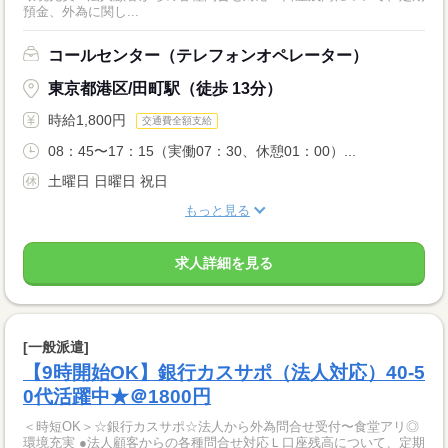
預金、外為に関し...
コールセンター（テレフォンオペレーター）
東京都港区/田町駅（徒歩 13分）
時給1,800円
交通費全額支給
08：45〜17：15（実働07：30、休憩01：00）...
土曜日 日曜日 祝日
もっと見る
求人詳細を見る
[一般派遣]
【9時開始OK】銀行カスサポ（法人対応）40-5
0代活躍中★＠1800円
＜時短OK＞☆銀行カスサポ☆法人から外為問合せ受付〜食堂アリ◎
環境充実 ●法人顧客からの各種問合せ対応Ｌ口座残高について、定期