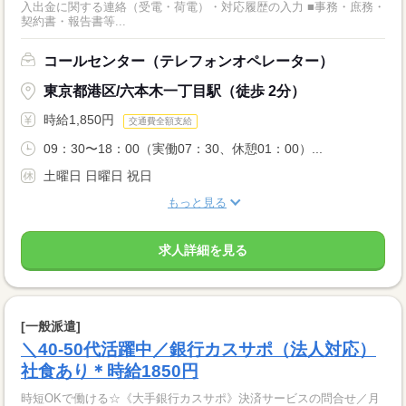
入出金に関する連絡（受電・荷電）・対応履歴の入力 ■事務・庶務・
契約書・報告書等...
コールセンター（テレフォンオペレーター）
東京都港区/六本木一丁目駅（徒歩 2分）
時給1,850円
交通費全額支給
09：30〜18：00（実働07：30、休憩01：00）...
土曜日 日曜日 祝日
もっと見る
求人詳細を見る
[一般派遣]
＼40-50代活躍中／銀行カスサポ（法人対応）
社食あり＊時給1850円
時短OKで働ける☆《大手銀行カスサポ》決済サービスの問合せ／月