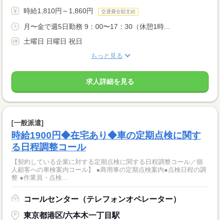
時給1,810円～1,860円
交通費全額支給
月〜金で週5日勤務 9：00〜17：30（休憩1時...
土曜日 日曜日 祝日
もっと見る
求人詳細を見る
[一般派遣]
時給1900円◆在宅あり◆車の定期点検に関す
る日程調整コール
【契約している企業に対する定期点検に関する日程調整コール／個
人顧客への車検案内コール】 ●商用車の定期点検案内●点検日程の調
整 ●作業員・点検...
コールセンター（テレフォンオペレーター）
東京都港区/六本木一丁目駅