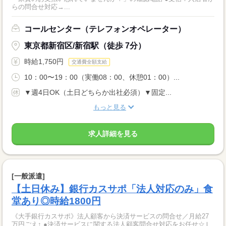
らの問合せ対応→...
コールセンター（テレフォンオペレーター）
東京都新宿区/新宿駅（徒歩 7分）
時給1,750円
交通費全額支給
10：00〜19：00（実働08：00、休憩01：00）...
▼週4日OK（土日どちらか出社必須）▼固定...
もっと見る
求人詳細を見る
[一般派遣]
【土日休み】銀行カスサポ「法人対応のみ」食
堂あり◎時給1800円
《大手銀行カスサポ》法人顧客から決済サービスの問合せ／月給27
万円ごえ↑ ●決済サービスに関する法人顧客問合せ対応をお任せ☆Ｌ