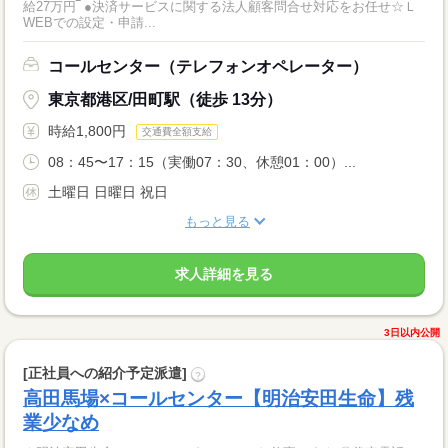
給27万円‾ ●決済サービスに関する法人顧客問合せ対応をお任せ☆Ｌ
WEBでの設定・申請...
コールセンター（テレフォンオペレーター）
東京都港区/田町駅（徒歩 13分）
時給1,800円
交通費全額支給
08：45〜17：15（実働07：30、休憩01：00）...
土曜日 日曜日 祝日
もっと見る
求人詳細を見る
3日以内公開
[正社員への紹介予定派遣]
?
高田馬場×コールセンター【明治安田生命】残
業少なめ