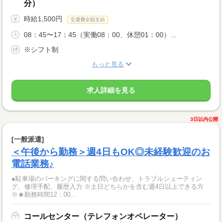
分）
時給1,500円
交通費全額支給
08：45〜17：45（実働08：00、休憩01：00）...
※シフト制
もっと見る
求人詳細を見る
3日以内公開
[一般派遣]
＜午後から勤務＞週4日もOK◎未経験歓迎のお
電話業務♪
●駐車場のパーキングに関する問い合わせ、トラブルシューティン
グ、修理手配、履歴入力 ※土日どちらかを含む週4日以上できる方
※★勤務時間12：00...
コールセンター（テレフォンオペレーター）