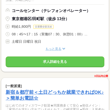
コールセンター（テレフォンオペレーター）
東京都港区/田町駅（徒歩 13分）
時給1,800円
交通費全額支給
08：45〜17：15（実働07：30、休憩01：00）...
土曜日 日曜日 祝日
もっと見る
求人詳細を見る
3日以内公開
[一般派遣]
新宿＆都庁前＜土日どっちか就業できればOK♪
＞簡単お電話☆
はじめてのオフィスワーク歓迎★同業務多くて安心 ●発信メイン：
「家賃のお支払い忘れていませんか？」の確認電話 ●受信：入居者か