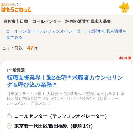
東京海上日動 コールセンター 評判の派遣社員求人募集
コールセンター（テレフォンオペレーター）に関する求人情報を
見てみる
47
ヒット件数：
件
本日公開
[一般派遣]
転職支援業界！週2在宅＊求職者カウンセリン
グ＆呼び込み業務＊
【東証プライム上場！ 人材会社で求職者への電話対応のお仕事】 新
規と既存求職者に向けてカウンセリング・呼び込み（架電＋メー
ル・SMS）、営業メン...
コールセンター（テレフォンオペレーター）
東京都千代田区/飯田橋駅（徒歩 1分）