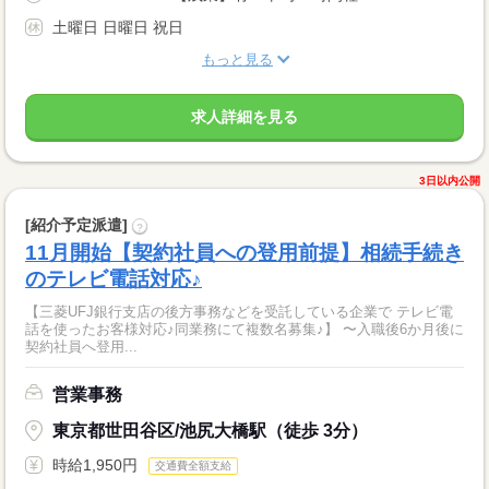
土曜日 日曜日 祝日
もっと見る
求人詳細を見る
3日以内公開
[紹介予定派遣]
?
11月開始【契約社員への登用前提】相続手続き
のテレビ電話対応♪
【三菱UFJ銀行支店の後方事務などを受託している企業で テレビ電
話を使ったお客様対応♪同業務にて複数名募集♪】 〜入職後6か月後に
契約社員へ登用...
営業事務
東京都世田谷区/池尻大橋駅（徒歩 3分）
時給1,950円
交通費全額支給