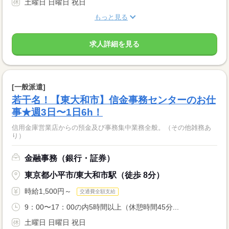
土曜日 日曜日 祝日
もっと見る
求人詳細を見る
[一般派遣]
若干名！【東大和市】信金事務センターのお仕
事★週3日〜1日6h！
信用金庫営業店からの預金及び事務集中業務全般。（その他雑務あ
り）
金融事務（銀行・証券）
東京都小平市/東大和市駅（徒歩 8分）
時給1,500円～
交通費全額支給
9：00〜17：00の内5時間以上（休憩時間45分...
土曜日 日曜日 祝日