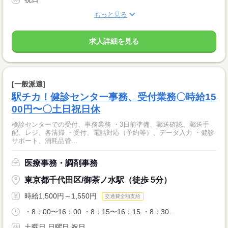
もっと見る
求人詳細を見る
[一般派遣]
駅チカ！健診センター事務、受付業務〇時給15
00円〜〇土日祝日休
検診センターでの受付、事務業務 ・3日前準備、郵送確認、郵送手
配、レジ、各清掃 ・受付、電話対応（予約等）、データ入力 ・健診
サポート、消耗品管...
医療事務・調剤事務
東京都千代田区/御茶ノ水駅（徒歩 5分）
時給1,500円～1,550円
交通費全額支給
・8：00〜16：00 ・8：15〜16：15 ・8：30...
土曜日 日曜日 祝日