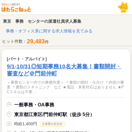
東京 事務 センターの派遣社員求人募集
事務・オフィス系に関する求人情報を見てみる
29,483
ヒット件数：
件
[パート・アルバイト]
9/1-10/31◎短期事務10名大募集！書類開封・
審査など＠門前仲町
＜事務センター内での事務作業＞ ＊書類の開封・仕分け ＊内容の審
査 ＊書類のスキャニング など ★電話・来客対応はありません ★P
Cスキルは不要...
一般事務・OA事務
東京都江東区/門前仲町駅（徒歩 5分）
時給1,400円
交通費全額支給