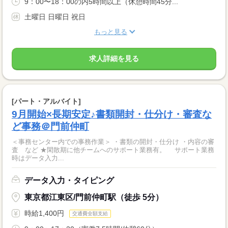
9：00〜18：00の内5時間以上（休憩時間45分...
土曜日 日曜日 祝日
もっと見る
求人詳細を見る
[パート・アルバイト]
9月開始×長期安定♪書類開封・仕分け・審査な
ど事務＠門前仲町
＜事務センター内での事務作業＞ ・書類の開封・仕分け ・内容の審
査 など ★閑散期に他チームへのサポート業務有。 サポート業務
時はデータ入力...
データ入力・タイピング
東京都江東区/門前仲町駅（徒歩 5分）
時給1,400円
交通費全額支給