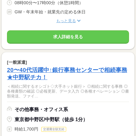
08時00分〜17時00分（休憩1時間）
GW・年末年始・就業先の定める休日
もっと見る
求人詳細を見る
[一般派遣]
20〜40代活躍中↑銀行事務センターで相続事務
★中野駅チカ！
＜相続に関するオシゴト◇大手ネット銀行＞ ◎相続に関する事務 ◎
各種書類の確認 ◎必報更新、データ入力 ◎各種オペレーション ◎書
類発送、ファイ...
その他事務・オフィス系
東京都中野区/中野駅（徒歩 1分）
時給1,700円
交通費全額支給