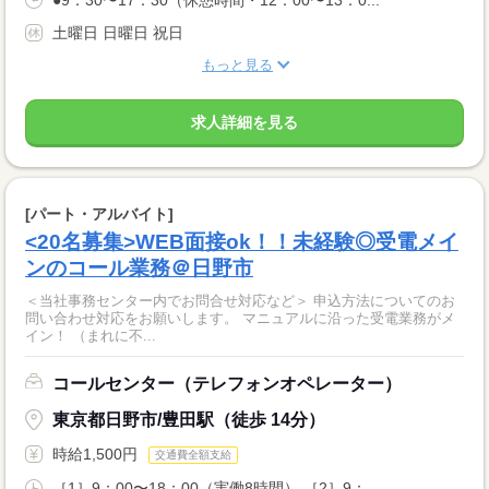
土曜日 日曜日 祝日
もっと見る
求人詳細を見る
[パート・アルバイト]
<20名募集>WEB面接ok！！未経験◎受電メイ
ンのコール業務＠日野市
＜当社事務センター内でお問合せ対応など＞ 申込方法についてのお
問い合わせ対応をお願いします。 マニュアルに沿った受電業務がメ
イン！ （まれに不...
コールセンター（テレフォンオペレーター）
東京都日野市/豊田駅（徒歩 14分）
時給1,500円
交通費全額支給
［1］9：00〜18：00（実働8時間） ［2］9：...