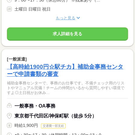
9：00〜17：30（休憩60分） ※残業あり（...
土曜日 日曜日 祝日
もっと見る
求人詳細を見る
[一般派遣]
【高時給1900円☆駅チカ】補助金事務センタ
ーで申請書類の審査
補助金事務センターで、事務のお仕事です。不備チェック用のリス
トやマニュアル完備！チームの仲間がいるから質問しやすい環境で
すよ◎土日祝がお休み...
一般事務・OA事務
東京都千代田区/神保町駅（徒歩 5分）
時給1,900円
交通費一部支給
●9：30〜17：30（休憩時間・12：00〜13：0...