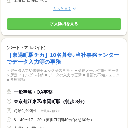
土曜日 日曜日 祝日
もっと見る
求人詳細を見る
[パート・アルバイト]
［東陽町駅チカ］10名募集♪当社事務センター
でデータ入力等の事務
＜データ入力や書類チェック等の事務＞ ■ 受信メールや添付データ
を所定フォルダへ格納 ■ データの入力や更新 ■ 書類の不備チェック
■ 各種書類...
一般事務・OA事務
東京都江東区/東陽町駅（徒歩 8分）
時給1,400円
交通費全額支給
8：40〜17：20（実働7時間40分/休憩60分） ...