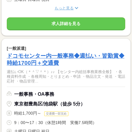
もっと見る
求人詳細を見る
[一般派遣]
ドコモセンター内一般事務◆週払い・皆勤賞◆
時給1700円＋交通費
週払いOK（＊＾▽＾＊）♪♪ 【センター内総括事務業務全般】 ・各
種資料作成 ・各種周知・とりまとめ・申請 ・物品注文・発送 ・電話
応対 ・物品管理...
一般事務・OA事務
東京都豊島区/池袋駅（徒歩 5分）
時給1,700円～
交通費一部支給
9：00〜17：30（休憩1時間 実働7.5時間）
土曜日 日曜日 祝日