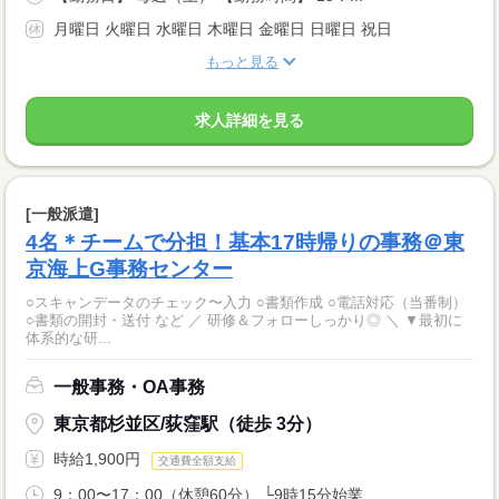
月曜日 火曜日 水曜日 木曜日 金曜日 日曜日 祝日
もっと見る
求人詳細を見る
[一般派遣]
4名＊チームで分担！基本17時帰りの事務＠東
京海上G事務センター
○スキャンデータのチェック〜入力 ○書類作成 ○電話対応（当番制）
○書類の開封・送付 など ／ 研修＆フォローしっかり◎ ＼ ▼最初に
体系的な研...
一般事務・OA事務
東京都杉並区/荻窪駅（徒歩 3分）
時給1,900円
交通費全額支給
9：00〜17：00（休憩60分） └9時15分始業...