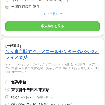
土曜日 日曜日 祝日
もっと見る
求人詳細を見る
[一般派遣]
＼＼東京駅すぐ／／コールセンターのバックオ
フィス☆彡
＜＜コールセンターのバックオフィス＞＞ ★部全体の事務 ★デー
タの集計 ★申請の受付処理、営業とのやり取り ★請求書処理（BillO
ne）★データ入...
営業事務
東京都千代田区/東京駅
時給1,700円～
交通費全額支給
09：00〜17：30 【残業】原則ありません ...