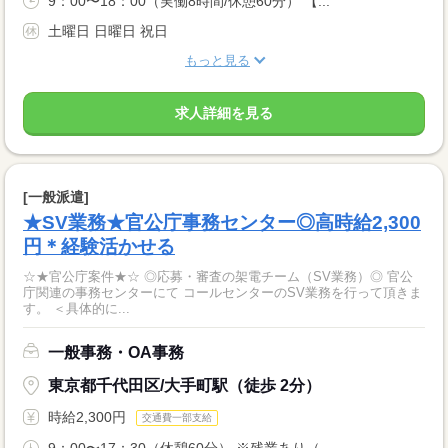
9：00〜18：00（実働8時間/休憩60分） 【...
土曜日 日曜日 祝日
もっと見る
求人詳細を見る
[一般派遣]
★SV業務★官公庁事務センター◎高時給2,300
円＊経験活かせる
☆★官公庁案件★☆ ◎応募・審査の架電チーム（SV業務）◎ 官公
庁関連の事務センターにて コールセンターのSV業務を行って頂きま
す。 ＜具体的に...
一般事務・OA事務
東京都千代田区/大手町駅（徒歩 2分）
時給2,300円
交通費一部支給