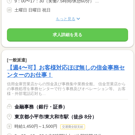
9：00〜17：30（実働7.5時間/休憩60分） ...
土曜日 日曜日 祝日
もっと見る
求人詳細を見る
[一般派遣]
【週4〜可】お客様対応ほぼ無しの信金事務セ
ンターのお仕事！
信用金庫営業店からの預金及び事務集中業務全般。 信金営業店から
の事務処理を事務センターで行う事務及びオペレーション等。 お客
様・外部電話応対も...
金融事務（銀行・証券）
東京都小平市/東大和市駅（徒歩 8分）
時給1,450円～1,500円
交通費全額支給