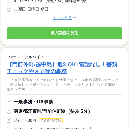
9：00〜17：30（実働7.5時間/休憩60分） ...
土曜日 日曜日 祝日
もっと見る
求人詳細を見る
[パート・アルバイト]
［門前仲町/越中島］週3‾OK♪電話なし！書類
チェックや入力等の事務
…＊当社事務センター内でのお仕事です＊… ●申込書類のチェック
記入漏れや不備がないか、専用のチェックリストに沿って確認し
ます ●専用シス...
一般事務・OA事務
東京都江東区/門前仲町駅（徒歩 5分）
時給1,500円
交通費全額支給