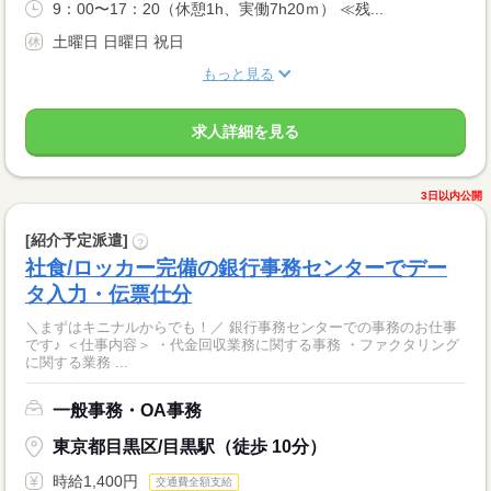
9：00〜17：20（休憩1h、実働7h20ｍ） ≪残...
土曜日 日曜日 祝日
もっと見る
求人詳細を見る
3日以内公開
[紹介予定派遣]
?
社食/ロッカー完備の銀行事務センターでデー
タ入力・伝票仕分
＼まずはキニナルからでも！／ 銀行事務センターでの事務のお仕事
です♪ ＜仕事内容＞ ・代金回収業務に関する事務 ・ファクタリング
に関する業務 ...
一般事務・OA事務
東京都目黒区/目黒駅（徒歩 10分）
時給1,400円
交通費全額支給