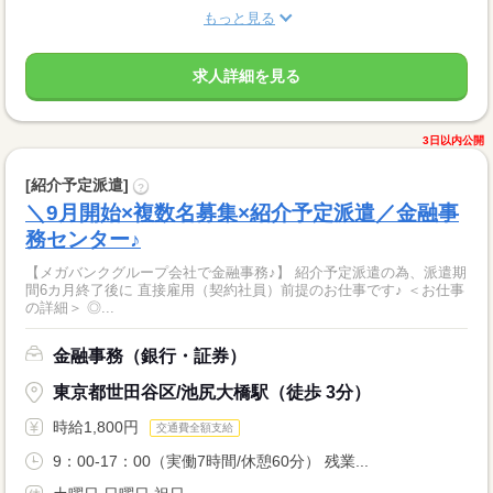
もっと見る
求人詳細を見る
3日以内公開
[紹介予定派遣]
?
＼9月開始×複数名募集×紹介予定派遣／金融事
務センター♪
【メガバンクグループ会社で金融事務♪】 紹介予定派遣の為、派遣期
間6カ月終了後に 直接雇用（契約社員）前提のお仕事です♪ ＜お仕事
の詳細＞ ◎...
金融事務（銀行・証券）
東京都世田谷区/池尻大橋駅（徒歩 3分）
時給1,800円
交通費全額支給
9：00-17：00（実働7時間/休憩60分） 残業...