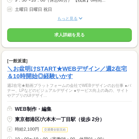
9：30〜18：00（休憩60分） 【残業】0時間...
土曜日 日曜日 祝日
もっと見る
求人詳細を見る
[一般派遣]
＼お盆明けSTART★WEBデザイン／週2在宅
＆10時開始◎経験いかす
週2在宅★動画プラットフォームの会社でWEBデザインのお仕事 ●バ
ナー、LPなどのビジュアルデザイン ●サービス向上の為の、サイト
やアプリのUIデザイ...
WEB制作・編集
東京都港区/六本木一丁目駅（徒歩 2分）
時給2,100円
交通費全額支給
10：00〜19：00（実働08：00、休憩01：00）...