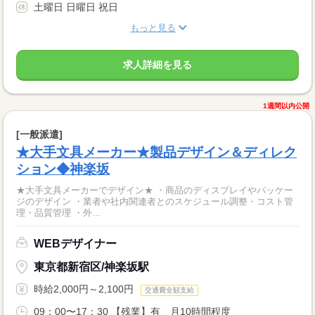
土曜日 日曜日 祝日
もっと見る
求人詳細を見る
1週間以内公開
[一般派遣]
★大手文具メーカー★製品デザイン＆ディレク
ション◆神楽坂
★大手文具メーカーでデザイン★ ・商品のディスプレイやパッケー
ジのデザイン ・業者や社内関連者とのスケジュール調整・コスト管
理・品質管理 ・外...
WEBデザイナー
東京都新宿区/神楽坂駅
時給2,000円～2,100円
交通費全額支給
09：00〜17：30 【残業】有 月10時間程度