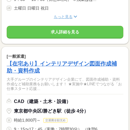
土曜日 日曜日 祝日
もっと見る
求人詳細を見る
[一般派遣]
【在宅あり】インテリアデザイン図面作成補
助・資料作成
大手グループのインテリアデザイン企業にて、図面作成補助・資料
作成など補助業務をお願いします！ ★実施中★LINEでつながる「お
仕事スタート応援...
CAD（建築・土木・設備）
東京都中央区/勝どき駅（徒歩 4分）
時給1,800円～
交通費全額支給
9：15〜17：45（実働：7時間30分） （休憩6...