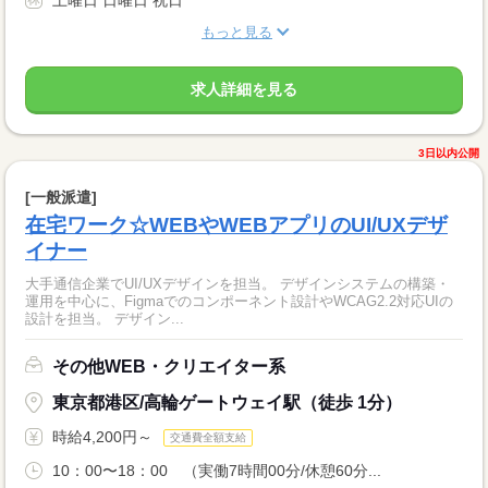
土曜日 日曜日 祝日
もっと見る
求人詳細を見る
3日以内公開
[一般派遣]
在宅ワーク☆WEBやWEBアプリのUI/UXデザ
イナー
大手通信企業でUI/UXデザインを担当。 デザインシステムの構築・
運用を中心に、Figmaでのコンポーネント設計やWCAG2.2対応UIの
設計を担当。 デザイン...
その他WEB・クリエイター系
東京都港区/高輪ゲートウェイ駅（徒歩 1分）
時給4,200円～
交通費全額支給
10：00〜18：00 （実働7時間00分/休憩60分...