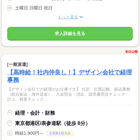
土曜日 日曜日 祝日
もっと見る
求人詳細を見る
本日公開
[一般派遣]
【高時給！社内仲良し！】デザイン会社で経理
事務
【デザイン会社での経理のお仕事です】 仕訳、伝票記帳、振込業務
（総合振込・海外送金）、入金照会・消込、請求書照合チェック・
計上、精算チェック...
経理・会計・財務
東京都港区/表参道駅（徒歩 8分）
時給1,900円～
交通費全額支給