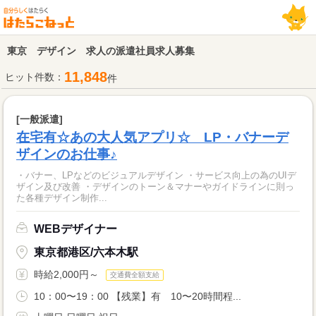
東京 デザイン 求人の派遣社員求人募集
11,848
ヒット件数：
件
[一般派遣]
在宅有☆あの大人気アプリ☆ LP・バナーデ
ザインのお仕事♪
・バナー、LPなどのビジュアルデザイン ・サービス向上の為のUIデ
ザイン及び改善 ・デザインのトーン＆マナーやガイドラインに則っ
た各種デザイン制作...
WEBデザイナー
東京都港区/六本木駅
時給2,000円～
交通費全額支給
10：00〜19：00 【残業】有 10〜20時間程...