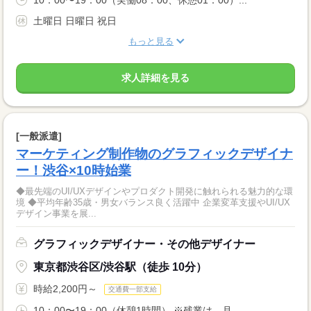
土曜日 日曜日 祝日
もっと見る
求人詳細を見る
[一般派遣]
マーケティング制作物のグラフィックデザイナ
ー！渋谷×10時始業
◆最先端のUI/UXデザインやプロダクト開発に触れられる魅力的な環
境 ◆平均年齢35歳・男女バランス良く活躍中 企業変革支援やUI/UX
デザイン事業を展...
グラフィックデザイナー・その他デザイナー
東京都渋谷区/渋谷駅（徒歩 10分）
時給2,200円～
交通費一部支給
10：00〜19：00（休憩1時間） ※残業は、月...