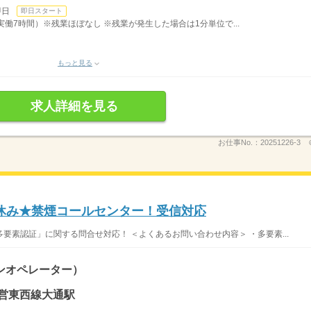
即日
即日スタート
・実働7時間）※残業ほぼなし ※残業が発生した場合は1分単位で...
もっと見る
求人詳細を見る
お仕事No.：
20251226-3 
休み★禁煙コールセンター！受信対応
要素認証」に関する問合せ対応！ ＜よくあるお問い合わせ内容＞ ・多要素...
ンオペレーター）
市営東西線大通駅