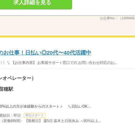
求人詳細を見る
お仕事No.：
（130546
でのお仕事！日払い◎20代〜40代活躍中
い！ ＼ 【お仕事内容】 お客様サポート窓口での お問い合わせ対応のお...
ンオペレーター）
苗穂駅
＜90%以上の方が未経験からのスタート＞ ＼日払いOK...
開始日：即日
即日スタート
 （実働8時間） 【勤務日】 週5日 基本土日祝休み ＜90%以上...