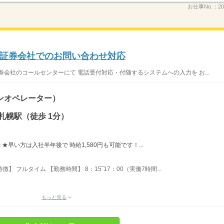
お仕事No.：
20
証券会社でのお問い合わせ対応
会社のコールセンターにて 電話受付対応・付随するシステムへの入力を お...
ンオペレーター）
札幌駅（徒歩 1分）
変動 ★早い方は入社半年後で 時給1,580円も可能です！...
】 フルタイム 【勤務時間】 8：15‾17：00（実働7時間...
もっと見る