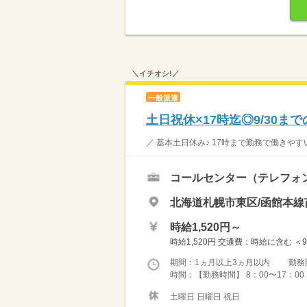
＼イチオシ!／
一般派遣
土日祝休×17時迄◎9/30ま
／ 基本土日休み♪ 17時まで勤務で働きやす
コールセンター（テレフォ
北海道札幌市東区/函館本線
時給1,520円～
時給1,520円 交通費：時給に含む 
期間：1ヵ月以上3ヵ月以内 勤務
時間：【勤務時間】 8：00〜17：00
土曜日 日曜日 祝日