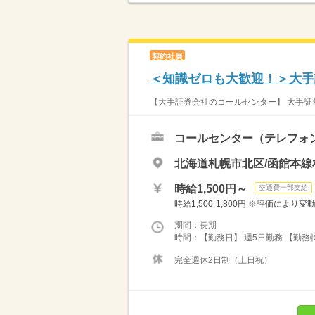
契約社員
＜知識ゼロも大歓迎！＞大手
【大手証券会社のコールセンター】 大手証券
コールセンター（テレフォ
北海道札幌市北区/函館本線
時給1,500円～
交通費一部支給
時給1,500‾1,800円 ※評価により
期間：長期
時間：【勤務日】 週5日勤務 【勤務特徴
完全週休2日制（土日祝）