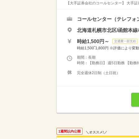
【大手証券会社のコールセンター】 大手証券
コールセンター（テレフォ
北海道札幌市北区/函館本線
時給1,500円～
交通費一部支給
時給1,500‾1,800円 ※評価により
期間：長期
時間：【勤務日】 週5日勤務 【勤務特徴
完全週休2日制（土日祝）
1週間以内公開
＼オススメ!／