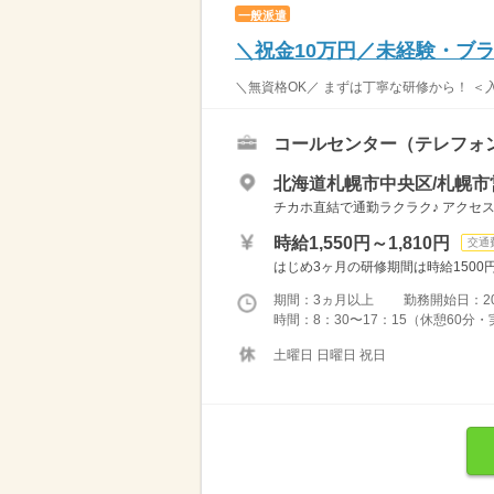
一般派遣
＼祝金10万円／未経験・ブ
＼無資格OK／ まずは丁寧な研修から！ ＜
コールセンター（テレフォ
北海道札幌市中央区/札幌市
チカホ直結で通勤ラクラク♪ アクセ
時給1,550円～1,810円
交通
はじめ3ヶ月の研修期間は時給1500円
期間：3ヵ月以上 勤務開始日：2026
時間：8：30〜17：15（休憩60分
土曜日 日曜日 祝日