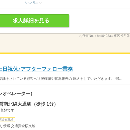
もっと見る
求人詳細を見る
お仕事No.：
hkd0402aa-東区役所前
×土日祝休♪アフターフォロー業務
託をされている顧客へ状況確認や状況報告の 連絡をしていただきます。 部...
ンオペレーター）
営南北線大通駅（徒歩 1分）
ス良好です！
費全額支給
より優遇 交通費全額支給