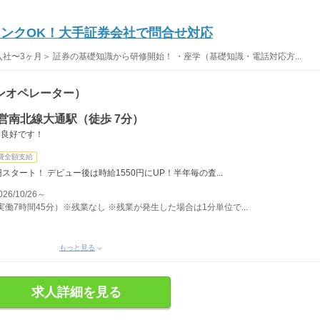
ランクOK！大手証券会社で問合せ対応
入社〜3ヶ月＞ 証券の基礎知識から研修開始！ ・座学（基礎知識・電話対応方...
ンオペレーター）
営南北線大通駅（徒歩 7分）
ス良好です！
費全額支給
スタート！ デビュー後は時給1550円にUP！半年毎の査...
/10/26～
・実働7時間45分）※残業なし ※残業が発生した場合は1分単位で...
もっと見る
求人詳細を見る