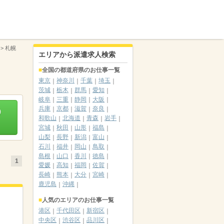
>
札幌
エリアから派遣求人検索
全国の都道府県のお仕事一覧
東京
神奈川
千葉
埼玉
茨城
栃木
群馬
愛知
岐阜
三重
静岡
大阪
兵庫
京都
滋賀
奈良
）
和歌山
北海道
青森
岩手
宮城
秋田
山形
福島
山梨
長野
新潟
富山
石川
福井
岡山
鳥取
島根
山口
香川
徳島
1
愛媛
高知
福岡
佐賀
長崎
熊本
大分
宮崎
鹿児島
沖縄
人気のエリアのお仕事一覧
港区
千代田区
新宿区
中央区
渋谷区
品川区