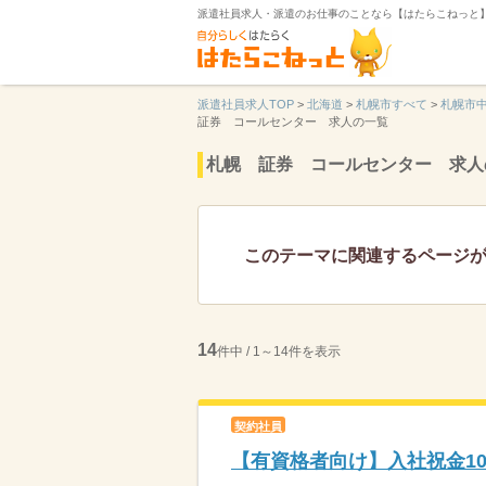
派遣社員求人・派遣のお仕事のことなら【はたらこねっと
派遣社員求人TOP
>
北海道
>
札幌市すべて
>
札幌市
証券 コールセンター 求人の一覧
札幌 証券 コールセンター 求人
このテーマに関連するページ
14
件中 / 1～14件を表示
契約社員
【有資格者向け】入社祝金1