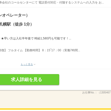
会社のコールセンターにて 電話受付対応・付随するシステムへの入力を お...
ンオペレーター）
札幌駅（徒歩 1分）
変動 ★早い方は入社半年後で 時給1,580円も可能です！...
】 フルタイム 【勤務時間】 8：15‾17：00（実働7時間...
もっと見る
求人詳細を見る
お仕事No.：
（130546