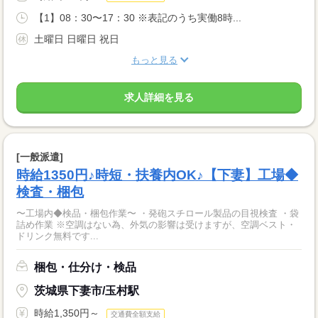
【1】08：30〜17：30 ※表記のうち実働8時...
土曜日 日曜日 祝日
もっと見る
求人詳細を見る
[一般派遣]
時給1350円♪時短・扶養内OK♪【下妻】工場◆
検査・梱包
〜工場内◆検品・梱包作業〜 ・発砲スチロール製品の目視検査 ・袋
詰め作業 ※空調はない為、外気の影響は受けますが、空調ベスト・
ドリンク無料です...
梱包・仕分け・検品
茨城県下妻市/玉村駅
時給1,350円～
交通費全額支給