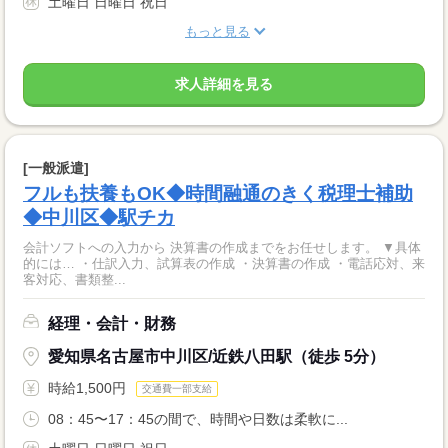
土曜日 日曜日 祝日
もっと見る
求人詳細を見る
[一般派遣]
フルも扶養もOK◆時間融通のきく税理士補助
◆中川区◆駅チカ
会計ソフトへの入力から 決算書の作成までをお任せします。 ▼具体
的には… ・仕訳入力、試算表の作成 ・決算書の作成 ・電話応対、来
客対応、書類整...
経理・会計・財務
愛知県名古屋市中川区/近鉄八田駅（徒歩 5分）
時給1,500円
交通費一部支給
08：45〜17：45の間で、時間や日数は柔軟に...