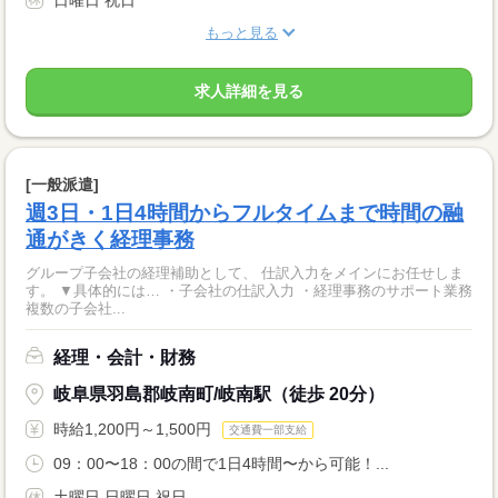
日曜日 祝日
もっと見る
求人詳細を見る
[一般派遣]
週3日・1日4時間からフルタイムまで時間の融
通がきく経理事務
グループ子会社の経理補助として、 仕訳入力をメインにお任せしま
す。 ▼具体的には… ・子会社の仕訳入力 ・経理事務のサポート業務
複数の子会社...
経理・会計・財務
岐阜県羽島郡岐南町/岐南駅（徒歩 20分）
時給1,200円～1,500円
交通費一部支給
09：00〜18：00の間で1日4時間〜から可能！...
土曜日 日曜日 祝日