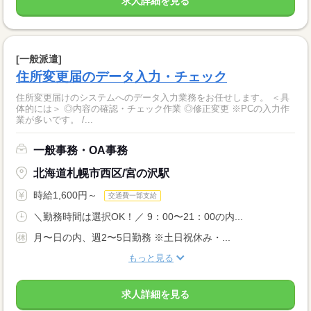
求人詳細を見る
[一般派遣]
住所変更届のデータ入力・チェック
住所変更届けのシステムへのデータ入力業務をお任せします。 ＜具
体的には＞ ◎内容の確認・チェック作業 ◎修正変更 ※PCの入力作
業が多いです。 /...
一般事務・OA事務
北海道札幌市西区/宮の沢駅
時給1,600円～
交通費一部支給
＼勤務時間は選択OK！／ 9：00〜21：00の内...
月〜日の内、週2〜5日勤務 ※土日祝休み・...
もっと見る
求人詳細を見る