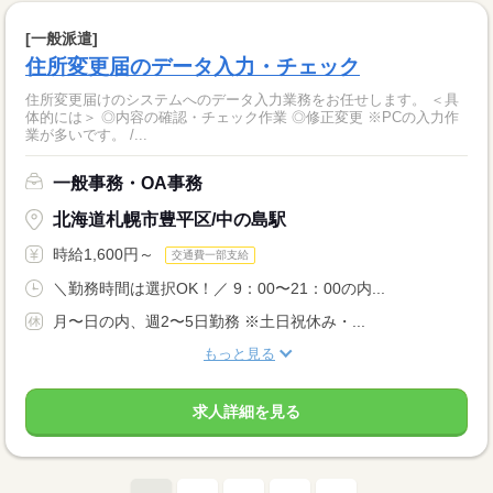
[一般派遣]
住所変更届のデータ入力・チェック
住所変更届けのシステムへのデータ入力業務をお任せします。 ＜具
体的には＞ ◎内容の確認・チェック作業 ◎修正変更 ※PCの入力作
業が多いです。 /...
一般事務・OA事務
北海道札幌市豊平区/中の島駅
時給1,600円～
交通費一部支給
＼勤務時間は選択OK！／ 9：00〜21：00の内...
月〜日の内、週2〜5日勤務 ※土日祝休み・...
もっと見る
求人詳細を見る