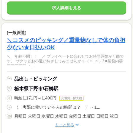
求人詳細を見る
[一般派遣]
＼コスメのピッキング／重量物なしで体の負担
少ない★日払いOK
＼ 年齢不問！！ ／ プライベートに合わせてお時間調整が可能で
す。 サクッとお小遣い稼ぎしてみませんか？（＾_＾）/ ■業務内容
￣￣￣￣￣ ・...
品出し・ピッキング
栃木県下野市/石橋駅
時給1,171円～1,400円
交通費一部支給
（ 実際に働いている人の時間は？ ） ・1...
月曜日 火曜日 水曜日 木曜日 金曜日 土曜日 日曜日 祝日
もっと見る