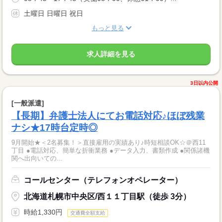
土曜日 日曜日 祝日
もっと見る
求人詳細を見る
3日以内公開
[一般派遣]
【長期】弁護士法人にてお電話対応♪ほぼ残業
ナシ★17時台定時◎
9月開始★＜2名募集！＞直接雇用の実績あり♪時短相談OK☆＠西11
丁目 ●電話対応、簡単な折衝業務 ●データ入力、書類作成 ●関係諸機
関へ出向いての...
コールセンター（テレフォンオペレーター）
北海道札幌市中央区/西１１丁目駅（徒歩 3分）
時給1,330円
交通費全額支給