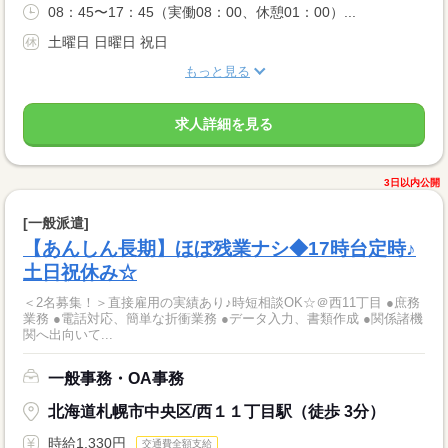
08：45〜17：45（実働08：00、休憩01：00）...
土曜日 日曜日 祝日
もっと見る
求人詳細を見る
3日以内公開
[一般派遣]
【あんしん長期】ほぼ残業ナシ◆17時台定時♪
土日祝休み☆
＜2名募集！＞直接雇用の実績あり♪時短相談OK☆＠西11丁目 ●庶務
業務 ●電話対応、簡単な折衝業務 ●データ入力、書類作成 ●関係諸機
関へ出向いて...
一般事務・OA事務
北海道札幌市中央区/西１１丁目駅（徒歩 3分）
時給1,330円
交通費全額支給