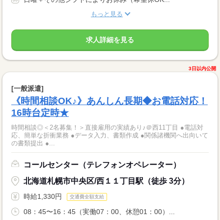
もっと見る
求人詳細を見る
3日以内公開
[一般派遣]
《時間相談OK♪》あんしん長期◆お電話対応！
16時台定時★
時間相談◎＜2名募集！＞直接雇用の実績あり♪＠西11丁目 ●電話対
応、簡単な折衝業務 ●データ入力、書類作成 ●関係諸機関へ出向いて
の書類提出 ●...
コールセンター（テレフォンオペレーター）
北海道札幌市中央区/西１１丁目駅（徒歩 3分）
時給1,330円
交通費全額支給
08：45〜16：45（実働07：00、休憩01：00）...