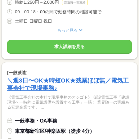
時給1,250円～2,000円
交通費一部支給
09：00‾18：00の間で勤務時間の相談可能で...
土曜日 日曜日 祝日
もっと見る
求人詳細を見る
[一般派遣]
＼週3日〜OK★時短OK★残業ほぼ無／電気工
事会社で現場事務♪
《電気工事会社の本社で現場事務のオシゴト》 仮設電気工事「建設
現場へ一時的に電気設備を設置する工事」一筋！ 業界随一の実績あ
る安定企業です。 ...
一般事務・OA事務
東京都新宿区/神楽坂駅（徒歩 4分）