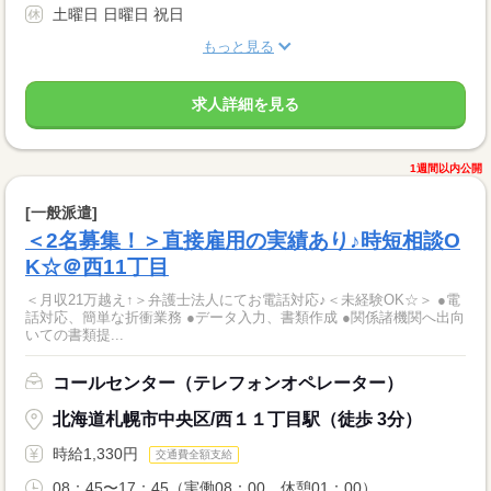
土曜日 日曜日 祝日
もっと見る
求人詳細を見る
1週間以内公開
[一般派遣]
＜2名募集！＞直接雇用の実績あり♪時短相談O
K☆＠西11丁目
＜月収21万越え↑＞弁護士法人にてお電話対応♪＜未経験OK☆＞ ●電
話対応、簡単な折衝業務 ●データ入力、書類作成 ●関係諸機関へ出向
いての書類提...
コールセンター（テレフォンオペレーター）
北海道札幌市中央区/西１１丁目駅（徒歩 3分）
時給1,330円
交通費全額支給
08：45〜17：45（実働08：00、休憩01：00）...