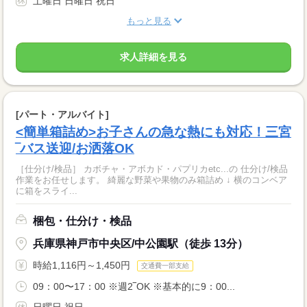
土曜日 日曜日 祝日
もっと見る
求人詳細を見る
[パート・アルバイト]
<簡単箱詰め>お子さんの急な熱にも対応！三宮
‾バス送迎/お洒落OK
［仕分け/検品］ カボチャ・アボカド・パプリカetc...の 仕分け/検品
作業をお任せします。 綺麗な野菜や果物のみ箱詰め ↓ 横のコンベア
に箱をスライ...
梱包・仕分け・検品
兵庫県神戸市中央区/中公園駅（徒歩 13分）
時給1,116円～1,450円
交通費一部支給
09：00〜17：00 ※週2‾OK ※基本的に9：00...