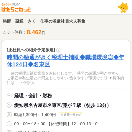
時間 融通 きく 仕事の派遣社員求人募集
8,462
ヒット件数：
件
[正社員への紹介予定派遣]
?
時間の融通がきく税理士補助◆職場環境◎◆年
休124日◆名東区
一連の税理士補助業務をお任せします。 時間の融通が利きやすく、
ご家庭や私生活との両立もしやすい 働きやすい環境です◎ ▼具体的
には… ・仕訳入...
経理・会計・財務
愛知県名古屋市名東区/藤が丘駅（徒歩 13分）
時給1,300円～1,400円
交通費一部支給
09：00〜18：00 【休憩時間】12：00‾13：0...