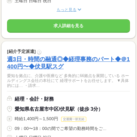
土曜日 日曜日 祝日
もっと見る
求人詳細を見る
[紹介予定派遣]
?
週3日・時間の融通◎◆経理事務のパート◆＠1
400円〜◆伏見駅スグ
愛知を拠点に、介護や医療など 多角的に66拠点を展開している ホー
ルディングス会社の本社にて 経理サポートをお任せします。 ▼具体
的には… ・請求...
経理・会計・財務
愛知県名古屋市中区/伏見駅（徒歩 3分）
時給1,400円～1,500円
交通費一部支給
09：00〜18：00の間でご希望の勤務時間をご...