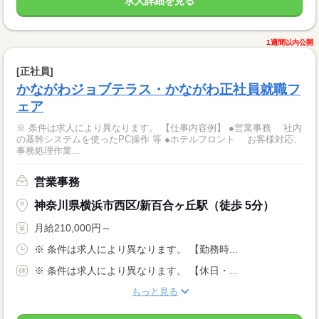
求人詳細を見る
1週間以内公開
[正社員]
かながわジョブテラス・かながわ正社員就職フ
ェア
※ 条件は求人により異なります。 【仕事内容例】 ●営業事務 社内
の基幹システムを使ったPC操作 等 ●ホテルフロント お客様対応、
事務処理作業...
営業事務
神奈川県横浜市西区/新百合ヶ丘駅（徒歩 5分）
月給210,000円～
※ 条件は求人により異なります。 【勤務時...
※ 条件は求人により異なります。 【休日・...
もっと見る