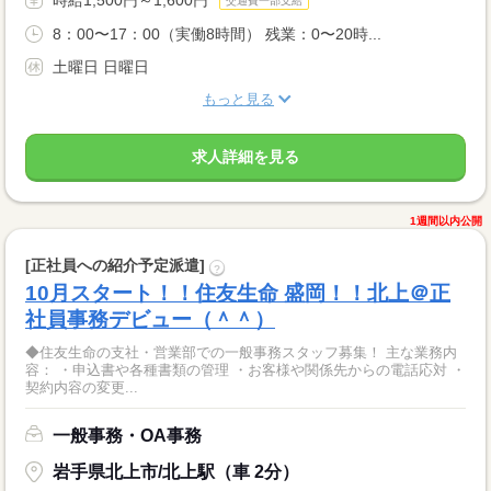
時給1,500円～1,600円
交通費一部支給
8：00〜17：00（実働8時間） 残業：0〜20時...
土曜日 日曜日
もっと見る
求人詳細を見る
1週間以内公開
[正社員への紹介予定派遣]
?
10月スタート！！住友生命 盛岡！！北上＠正
社員事務デビュー（＾＾）
◆住友生命の支社・営業部での一般事務スタッフ募集！ 主な業務内
容： ・申込書や各種書類の管理 ・お客様や関係先からの電話応対 ・
契約内容の変更...
一般事務・OA事務
岩手県北上市/北上駅（車 2分）