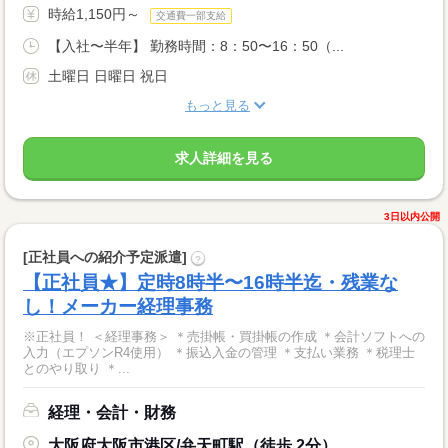
時給1,150円～
交通費一部支給
【入社〜半年】 勤務時間：8：50〜16：50（...
土曜日 日曜日 祝日
もっと見る
求人詳細を見る
3日以内公開
[正社員への紹介予定派遣]
?
【正社員★】定時8時半〜16時半迄・残業な
し！メーカー経理事務
※正社員！ ＜経理事務＞ ＊売掛帳・買掛帳の作成 ＊会計ソフトへの
入力（エプソンR4使用） ＊振込入金の管理 ＊支払い業務 ＊税理士
とのやり取り ＊...
経理・会計・財務
大阪府大阪市港区/弁天町駅（徒歩 2分）