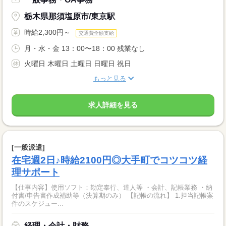
栃木県那須塩原市/東京駅
時給2,300円～
交通費全額支給
月・水・金 13：00〜18：00 残業なし
火曜日 木曜日 土曜日 日曜日 祝日
もっと見る
求人詳細を見る
[一般派遣]
在宅週2日♪時給2100円◎大手町でコツコツ経
理サポート
【仕事内容】使用ソフト：勘定奉行、達人等 ・会計、記帳業務 ・納
付書/申告書作成補助等（決算期のみ） 【記帳の流れ】 1.担当記帳案
件のスケジュー...
経理・会計・財務