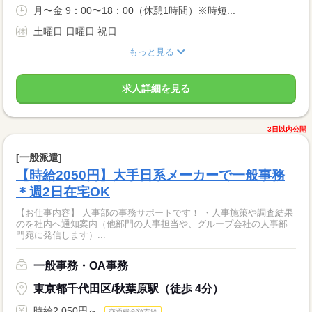
月〜金 9：00〜18：00（休憩1時間）※時短...
土曜日 日曜日 祝日
もっと見る
求人詳細を見る
3日以内公開
[一般派遣]
【時給2050円】大手日系メーカーで一般事務
＊週2日在宅OK
【お仕事内容】 人事部の事務サポートです！ ・人事施策や調査結果
のを社内へ通知案内（他部門の人事担当や、グループ会社の人事部
門宛に発信します）...
一般事務・OA事務
東京都千代田区/秋葉原駅（徒歩 4分）
時給2,050円～
交通費全額支給