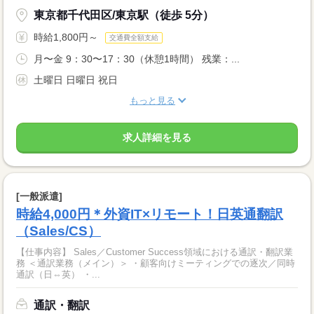
東京都千代田区/東京駅（徒歩 5分）
時給1,800円～
交通費全額支給
月〜金 9：30〜17：30（休憩1時間） 残業：...
土曜日 日曜日 祝日
もっと見る
求人詳細を見る
[一般派遣]
時給4,000円＊外資IT×リモート！日英通翻訳
（Sales/CS）
【仕事内容】 Sales／Customer Success領域における通訳・翻訳業
務 ＜通訳業務（メイン）＞ ・顧客向けミーティングでの逐次／同時
通訳（日⇔英） ・...
通訳・翻訳