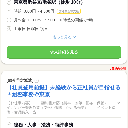
東京都渋谷区/渋谷駅（徒歩 10分）
時給4,000円～4,500円
交通費全額支給
月〜金 9：00〜17：00 ※時差の関係で8時...
土曜日 日曜日 祝日
もっと見る
求人詳細を見る
3日以内公開
[紹介予定派遣]
?
【社員登用前提】未経験から正社員が目指せる
＊総務事務＠東京
【お仕事内容】 ・契約書対応（製本・捺印・配布・保管） ・マ
イナンバー管理作業（支払い調書にかかる作業） ・イベント準
備・備品購入・当日...
総務・人事・法務・特許事務