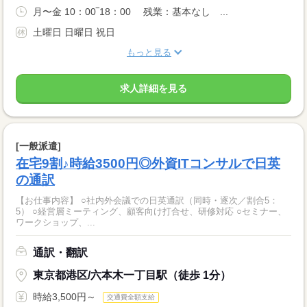
月〜金 10：00‾18：00 残業：基本なし ...
土曜日 日曜日 祝日
もっと見る
求人詳細を見る
[一般派遣]
在宅9割♪時給3500円◎外資ITコンサルで日英
の通訳
【お仕事内容】 ○社内外会議での日英通訳（同時・逐次／割合5：
5） ○経営層ミーティング、顧客向け打合せ、研修対応 ○セミナー、
ワークショップ、...
通訳・翻訳
東京都港区/六本木一丁目駅（徒歩 1分）
時給3,500円～
交通費全額支給