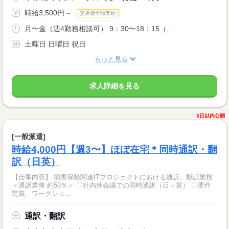
時給3,500円～
交通費全額支給
月〜金（週4勤務相談可） 9：30〜18：15（...
土曜日 日曜日 祝日
もっと見る
求人詳細を見る
3日以内公開
[一般派遣]
時給4,000円【週3〜】ほぼ在宅＊同時通訳・翻
訳（日英）
【仕事内容】 損害保険関連ITプロジェクトにおける通訳、翻訳業務
＜通訳業務 約50％＞ 〇社内外会議での同時通訳（日⇔英） 〇要件
定義、ワークショ...
通訳・翻訳