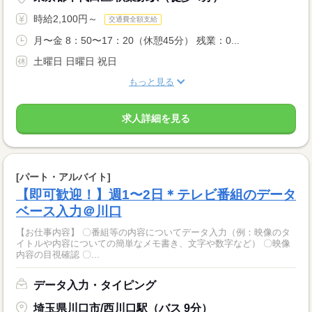
時給2,100円～
交通費全額支給
月〜金 8：50〜17：20（休憩45分） 残業：0...
土曜日 日曜日 祝日
もっと見る
求人詳細を見る
[パート・アルバイト]
【即可歓迎！】週1〜2日＊テレビ番組のデータ
ベース入力＠川口
【お仕事内容】 〇番組等の内容についてデータ入力（例：映像のタ
イトルや内容についての簡単なメモ書き、文字や数字など） 〇映像
内容の目視確認 〇...
データ入力・タイピング
埼玉県川口市/西川口駅（バス 9分）