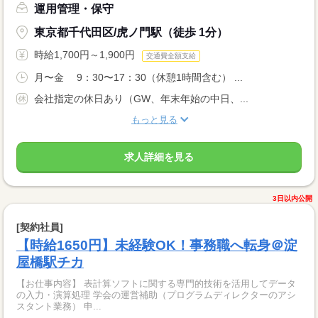
運用管理・保守
東京都千代田区/虎ノ門駅（徒歩 1分）
時給1,700円～1,900円
交通費全額支給
月〜金 9：30〜17：30（休憩1時間含む） ...
会社指定の休日あり（GW、年末年始の中日、...
もっと見る
求人詳細を見る
3日以内公開
[契約社員]
【時給1650円】未経験OK！事務職へ転身＠淀
屋橋駅チカ
【お仕事内容】 表計算ソフトに関する専門的技術を活用してデータ
の入力・演算処理 学会の運営補助（プログラムディレクターのアシ
スタント業務） 申...