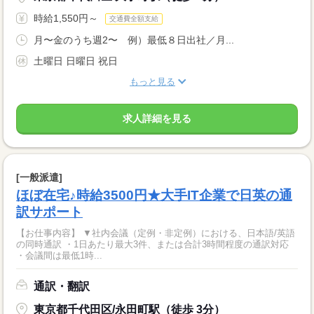
時給1,550円～
交通費全額支給
月〜金のうち週2〜 例）最低８日出社／月...
土曜日 日曜日 祝日
もっと見る
求人詳細を見る
[一般派遣]
ほぼ在宅♪時給3500円★大手IT企業で日英の通
訳サポート
【お仕事内容】 ▼社内会議（定例・非定例）における、日本語/英語
の同時通訳 ・1日あたり最大3件、または合計3時間程度の通訳対応
・会議間は最低1時...
通訳・翻訳
東京都千代田区/永田町駅（徒歩 3分）