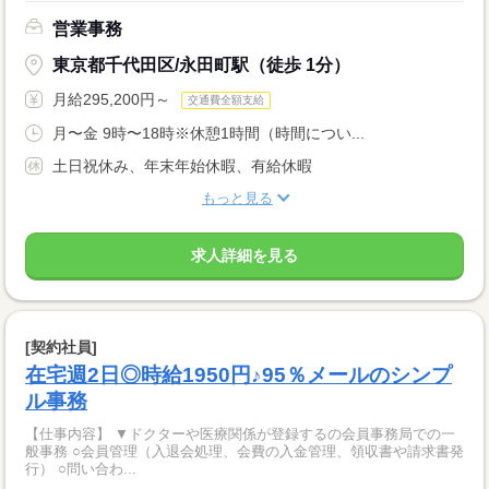
営業事務
東京都千代田区/永田町駅（徒歩 1分）
月給295,200円～
交通費全額支給
月〜金 9時〜18時※休憩1時間（時間につい...
土日祝休み、年末年始休暇、有給休暇
もっと見る
求人詳細を見る
[契約社員]
在宅週2日◎時給1950円♪95％メールのシンプ
ル事務
【仕事内容】 ▼ドクターや医療関係が登録するの会員事務局での一
般事務 ○会員管理（入退会処理、会費の入金管理、領収書や請求書発
行） ○問い合わ...