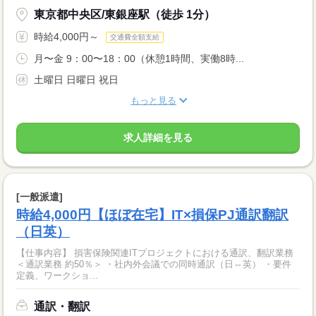
東京都中央区/東銀座駅（徒歩 1分）
時給4,000円～
交通費全額支給
月〜金 9：00〜18：00（休憩1時間、実働8時...
土曜日 日曜日 祝日
もっと見る
求人詳細を見る
[一般派遣]
時給4,000円【ほぼ在宅】IT×損保PJ通訳翻訳
（日英）
【仕事内容】 損害保険関連ITプロジェクトにおける通訳、翻訳業務
＜通訳業務 約50％＞ ・社内外会議での同時通訳（日⇔英） ・要件
定義、ワークショ...
通訳・翻訳