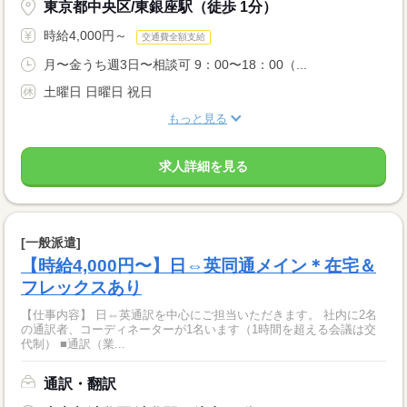
東京都中央区/東銀座駅（徒歩 1分）
時給4,000円～
交通費全額支給
月〜金うち週3日〜相談可 9：00〜18：00（...
土曜日 日曜日 祝日
もっと見る
求人詳細を見る
[一般派遣]
【時給4,000円〜】日⇔英同通メイン＊在宅＆
フレックスあり
【仕事内容】 日⇔英通訳を中心にご担当いただきます。 社内に2名
の通訳者、コーディネーターが1名います（1時間を超える会議は交
代制） ■通訳（業...
通訳・翻訳