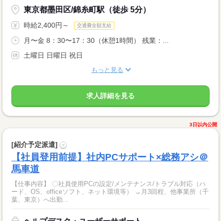
東京都墨田区/錦糸町駅（徒歩 5分）
時給2,400円～
交通費全額支給
月〜金 8：30〜17：30（休憩1時間） 残業：...
土曜日 日曜日 祝日
もっと見る
求人詳細を見る
3日以内公開
[紹介予定派遣]
?
【社員登用前提】社内PCサポート×総務アシ＠
馬車道
【仕事内容】 〇社員使用PCの設定/メンテナンス/トラブル対応（ハ
ード、OS、officeソフト、ネット環境等） →月3回程、他事業所（千
葉、東京）へ出勤...