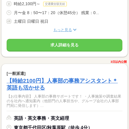
時給2,100円～
交通費全額支給
月〜金 8：50〜17：20（休憩45分） 残業：0...
土曜日 日曜日 祝日
もっと見る
求人詳細を見る
3日以内公開
[一般派遣]
【時給2100円】人事部の事務アシスタント＊
英語も活かせる
【お仕事内容】 人事部の事務サポートです！ ・人事施策や調査結果
のを社内へ通知案内（他部門の人事担当や、グループ会社の人事部
門宛に発信します）...
英語・英文事務・英文経理
東京都千代田区/秋葉原駅（徒歩 4分）