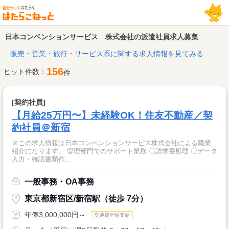
日本コンベンションサービス 株式会社の派遣社員求人募集
販売・営業・旅行・サービス系に関する求人情報を見てみる
156
ヒット件数：
件
[契約社員]
【月給25万円〜】未経験OK！住友不動産／契
約社員＠新宿
※この求人情報は日本コンベンションサービス株式会社による職業
紹介になります。 管理部門でのサポート業務 〇請求書処理 〇データ
入力・確認書類作...
一般事務・OA事務
東京都新宿区/新宿駅（徒歩 7分）
年俸3,000,000円～
交通費全額支給