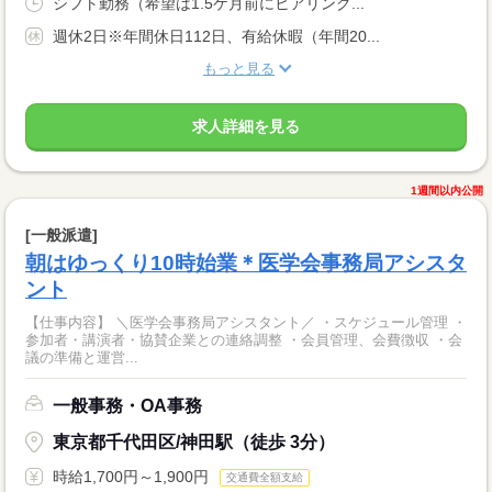
シフト勤務（希望は1.5ケ月前にヒアリング...
週休2日※年間休日112日、有給休暇（年間20...
もっと見る
求人詳細を見る
1週間以内公開
[一般派遣]
朝はゆっくり10時始業＊医学会事務局アシスタ
ント
【仕事内容】 ＼医学会事務局アシスタント／ ・スケジュール管理 ・
参加者・講演者・協賛企業との連絡調整 ・会員管理、会費徴収 ・会
議の準備と運営...
一般事務・OA事務
東京都千代田区/神田駅（徒歩 3分）
時給1,700円～1,900円
交通費全額支給