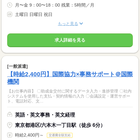
月〜金 9：00〜18：00 残業：5時間／月
土曜日 日曜日 祝日
もっと見る
求人詳細を見る
[一般派遣]
【時給2,400円】国際協力×事務サポート＠国際
機関
【お仕事内容】 〇助成金交付に関するデータ入力・進捗管理 〇社内
システムを使用した支払・契約情報の入力 〇会議設定・運営サポー
ト、電話対応、文...
英語・英文事務・英文経理
東京都港区/六本木一丁目駅（徒歩 6分）
時給2,400円～
交通費全額支給