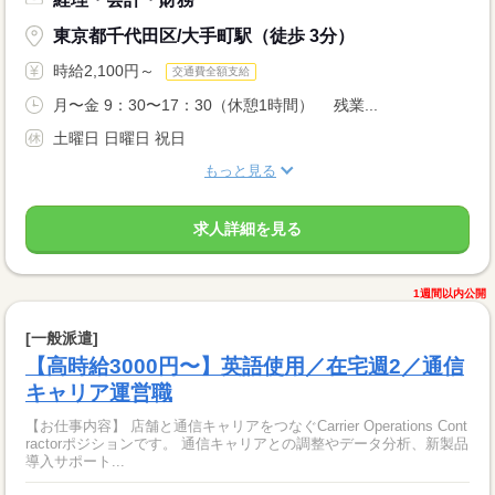
東京都千代田区/大手町駅（徒歩 3分）
時給2,100円～
交通費全額支給
月〜金 9：30〜17：30（休憩1時間） 残業...
土曜日 日曜日 祝日
もっと見る
求人詳細を見る
1週間以内公開
[一般派遣]
【高時給3000円〜】英語使用／在宅週2／通信
キャリア運営職
【お仕事内容】 店舗と通信キャリアをつなぐCarrier Operations Cont
ractorポジションです。 通信キャリアとの調整やデータ分析、新製品
導入サポート...