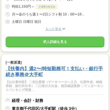
時給1,150円～
交通費全額支給
月〜金のうち週１〜2日シフト制 10：00〜18...
土曜日 日曜日 祝日
もっと見る
求人詳細を見る
[一般派遣]
【扶養内】週2〜/時短勤務可！支払い・銀行手
続き事務＠大手町
【お仕事内容】 〇支払業務（データベースへ入力、伝票作成、納税
登録、銀行外出等） 〇口座の入出金、残高確認業務 〇インターネッ
トバンキング関連...
経理・会計・財務
東京都千代田区/大手町駅（徒歩 3分）