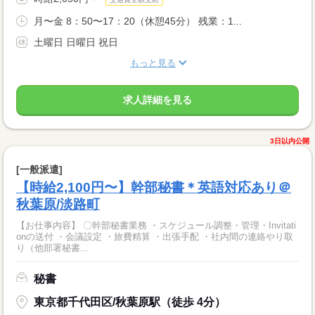
月〜金 8：50〜17：20（休憩45分） 残業：1...
土曜日 日曜日 祝日
もっと見る
求人詳細を見る
3日以内公開
[一般派遣]
【時給2,100円〜】幹部秘書＊英語対応あり＠
秋葉原/淡路町
【お仕事内容】 〇幹部秘書業務 ・スケジュール調整・管理・Invitati
onの送付 ・会議設定 ・旅費精算 ・出張手配 ・社内間の連絡やり取
り（他部署秘書...
秘書
東京都千代田区/秋葉原駅（徒歩 4分）