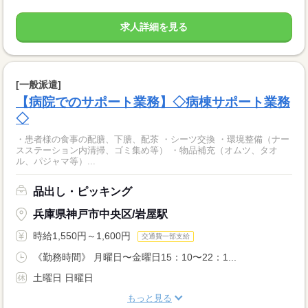
求人詳細を見る
[一般派遣]
【病院でのサポート業務】◇病棟サポート業務
◇
・患者様の食事の配膳、下膳、配茶 ・シーツ交換 ・環境整備（ナー
スステーション内清掃、ゴミ集め等） ・物品補充（オムツ、タオ
ル、パジャマ等）...
品出し・ピッキング
兵庫県神戸市中央区/岩屋駅
時給1,550円～1,600円
交通費一部支給
《勤務時間》 月曜日〜金曜日15：10〜22：1...
土曜日 日曜日
もっと見る