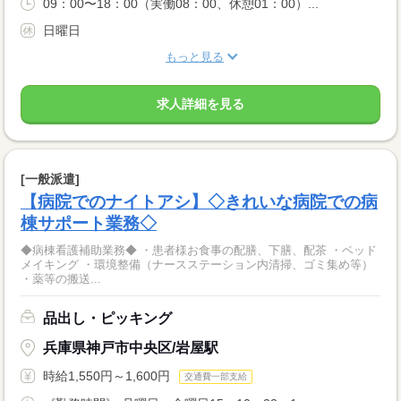
09：00〜18：00（実働08：00、休憩01：00）...
日曜日
もっと見る
求人詳細を見る
[一般派遣]
【病院でのナイトアシ】◇きれいな病院での病
棟サポート業務◇
◆病棟看護補助業務◆ ・患者様お食事の配膳、下膳、配茶 ・ベッド
メイキング ・環境整備（ナースステーション内清掃、ゴミ集め等）
・薬等の搬送...
品出し・ピッキング
兵庫県神戸市中央区/岩屋駅
時給1,550円～1,600円
交通費一部支給