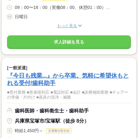
09：00〜18：00（実働08：00、休憩01：00）...
日曜日
もっと見る
求人詳細を見る
[一般派遣]
『今日も残業...』から卒業。気軽に希望休もと
れる受付/歯科助手
■受付業務 ■患者様対応 ■電話対応 ■会計 ■診療補助業務 ■チェアー
の準備・片付け ■器具の洗浄・滅菌
歯科医師・歯科衛生士・歯科助手
兵庫県宝塚市/宝塚駅（徒歩 8分）
時給1,450円～
交通費全額支給