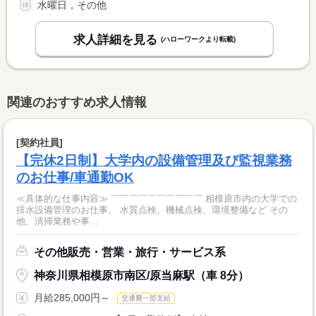
水曜日，その他
求人詳細を見る
(ハローワークより転載)
関連のおすすめ求人情報
[契約社員]
【完休2日制】大学内の設備管理及び監視業務
のお仕事/車通勤OK
≪具体的な仕事内容≫ ￣￣￣￣￣￣￣￣￣￣ 相模原市内の大学での
排水設備管理のお仕事。 水質点検、機械点検、環境整備など その
他、清掃業務や事...
その他販売・営業・旅行・サービス系
神奈川県相模原市南区/原当麻駅（車 8分）
月給285,000円～
交通費一部支給