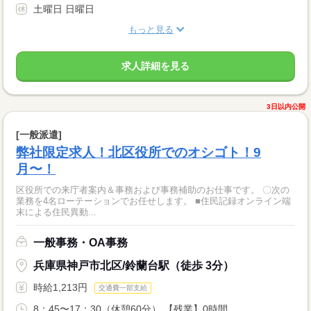
土曜日 日曜日
もっと見る
求人詳細を見る
3日以内公開
[一般派遣]
弊社限定求人！北区役所でのオシゴト！9
月〜！
区役所での来庁者案内＆事務および事務補助のお仕事です。 〇次の
業務を4名ローテーションでお任せします。 ■住民記録オンライン端
末による住民異動...
一般事務・OA事務
兵庫県神戸市北区/鈴蘭台駅（徒歩 3分）
時給1,213円
交通費一部支給
8：45〜17：30（休憩60分） 【残業】0時間...