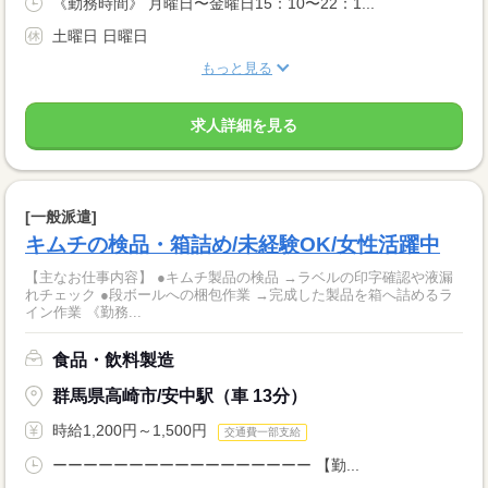
《勤務時間》 月曜日〜金曜日15：10〜22：1...
土曜日 日曜日
もっと見る
求人詳細を見る
[一般派遣]
キムチの検品・箱詰め/未経験OK/女性活躍中
【主なお仕事内容】 ●キムチ製品の検品 →ラベルの印字確認や液漏
れチェック ●段ボールへの梱包作業 →完成した製品を箱へ詰めるラ
イン作業 《勤務...
食品・飲料製造
群馬県高崎市/安中駅（車 13分）
時給1,200円～1,500円
交通費一部支給
ーーーーーーーーーーーーーーーーー 【勤...