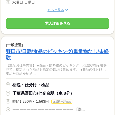
水曜日 日曜日
もっと見る
求人詳細を見る
[一般派遣]
野田市/日勤/食品のピッキング/重量物なし/未経
験
【主なお仕事内容】 ●食品・飲料物のピッキング →伝票や指示書を
見て、指定された商品を指定の数だけ集めます。 ●商品の仕分け →
集めた商品を配送...
梱包・仕分け・検品
千葉県野田市/七光台駅（車 8分）
時給1,250円～1,563円
交通費一部支給
ーーーーーーーーーーーーーーーーー 【勤...