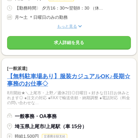
【勤務時間〉 夕方16：30〜翌朝8：30 （休...
月〜土 ＊日曜日のみの勤務
もっと見る
求人詳細を見る
[一般派遣]
【無料駐車場あり】服装カジュアルOK♪長期☆
事務のお仕事◇
8月開始★＼上尾市・上野／週休2日◎日曜日＋好きな日1日お休みと
れます◎ ●注文の対応 ●FAXで輸送依頼・納期調整 ●電話対応（料金
の問い合わせな...
一般事務・OA事務
埼玉県上尾市/上尾駅（車 15分）
時給1,500円
交通費全額支給