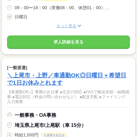
09：00〜18：00（実働08：00、休憩01：00）...
日曜日
もっと見る
求人詳細を見る
[一般派遣]
＼上尾市・上野／車通勤OK◎日曜日＋希望日
で1日お休みとれます
【車通勤OK♪】事務のお仕事 ●注文の対応 ●FAXで輸送依頼・納期調
整 ●電話対応（料金の問い合わせなど） ●配送手配 ●ファイリング、
入力業務
一般事務・OA事務
埼玉県上尾市/上尾駅（車 15分）
時給1,500円
交通費全額支給