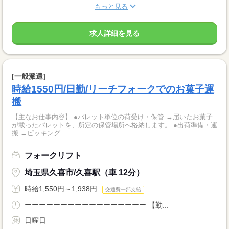
もっと見る
求人詳細を見る
[一般派遣]
時給1550円/日勤/リーチフォークでのお菓子運
搬
【主なお仕事内容】 ●パレット単位の荷受け・保管 →届いたお菓子
が載ったパレットを、所定の保管場所へ格納します。 ●出荷準備・運
搬 →ピッキング...
フォークリフト
埼玉県久喜市/久喜駅（車 12分）
時給1,550円～1,938円
交通費一部支給
ーーーーーーーーーーーーーーーーー 【勤...
日曜日