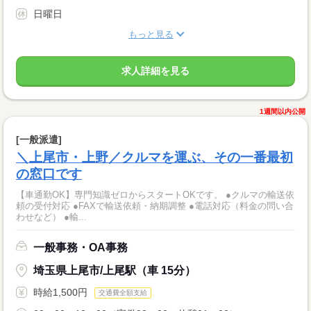
日曜日
もっと見る
求人詳細を見る
1週間以内公開
[一般派遣]
＼上尾市・上野／クルマを運ぶ、その一番最初
の窓口です
【車通勤OK】専門知識ゼロからスタートOKです。 ●クルマの輸送依
頼の受付対応 ●FAXで輸送依頼・納期調整 ●電話対応（料金の問い合
わせなど） ●輸...
一般事務・OA事務
埼玉県上尾市/上尾駅（車 15分）
時給1,500円
交通費全額支給