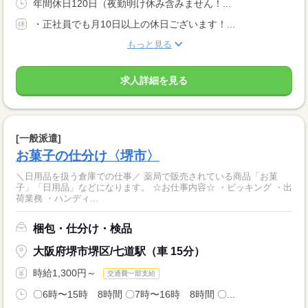
年間休日120日（夜勤明け休み含みません！...
・正社員でも月10日以上の休日ございます！...
もっと見る
求人詳細を見る
[一般派遣]
お菓子の仕分け〈堺市〉
＼日用品を扱う倉庫での仕事／ 薬局で販売されている商品「お菓
子」「日用品」などになります。 ☆お仕事内容☆ ・ピッキング ・出
荷業務 ・ハンディ...
梱包・仕分け・検品
大阪府堺市堺区/七道駅（車 15分）
時給1,300円～
交通費一部支給
〇6時〜15時 8時間 〇7時〜16時 8時間 〇...