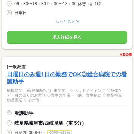
09：30〜18：30 9：30〜18：30 休憩：計1時...
日曜日
もっと見る
求人詳細を見る
本日公開
[一般派遣]
日曜日のみ週1日の勤務でOK◎総合病院での看
護助手
病棟にて、看護補助のお仕事です。 ◇ベッドメイキング ◇身体ケ
ア・身の回りのお世話 ◇食事の配膳・下膳、食事補助 ◇物品補充・
物品搬送 ◇その他...
看護助手
岐阜県岐阜市/西岐阜駅（車 5分）
日給20,000円～
交通費一部支給