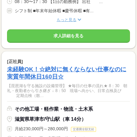
08：30〜17：30 【1日の勤務例】 出社 ...
シフト制 ■年末年始休暇 ■慶弔休暇 ■有...
もっと見る
求人詳細を見る
[正社員]
未経験OK！☆絶対に無くならない仕事なのに
実質年間休日160日☆
【琵琶湖を守る施設の設備管理】 ★毎日の仕事の流れ★ 8：30 朝
礼・夜勤者から引き継ぎ ↓ 8：50 現場へ向かい、日常点検及び
定期点検（散...
その他工場・軽作業・物流・土木系
滋賀県草津市/守山駅（車 14分）
月給230,000円～280,000円
交通費全額支給