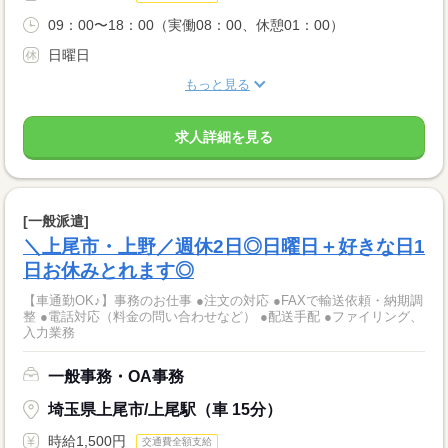
09：00〜18：00（実働08：00、休憩01：00）
日曜日
もっと見る
求人詳細を見る
[一般派遣]
＼上尾市・上野／週休2日◎日曜日＋好きな日1
日お休みとれます◎
【車通勤OK♪】事務のお仕事 ●注文の対応 ●FAXで輸送依頼・納期調
整 ●電話対応（料金の問い合わせなど） ●配送手配 ●ファイリング、
入力業務
一般事務・OA事務
埼玉県上尾市/上尾駅（車 15分）
時給1,500円
交通費全額支給