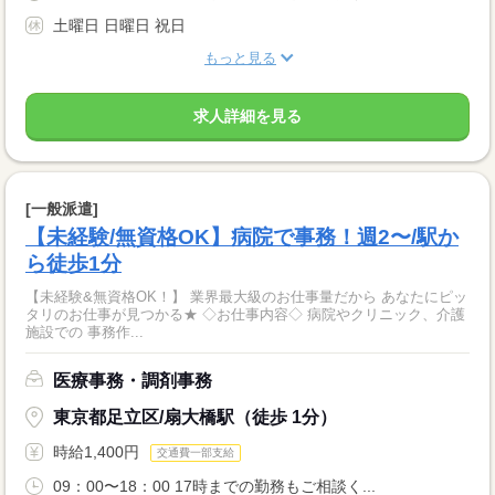
土曜日 日曜日 祝日
もっと見る
求人詳細を見る
[一般派遣]
【未経験/無資格OK】病院で事務！週2〜/駅か
ら徒歩1分
【未経験&無資格OK！】 業界最大級のお仕事量だから あなたにピッ
タリのお仕事が見つかる★ ◇お仕事内容◇ 病院やクリニック、介護
施設での 事務作...
医療事務・調剤事務
東京都足立区/扇大橋駅（徒歩 1分）
時給1,400円
交通費一部支給
09：00〜18：00 17時までの勤務もご相談く...