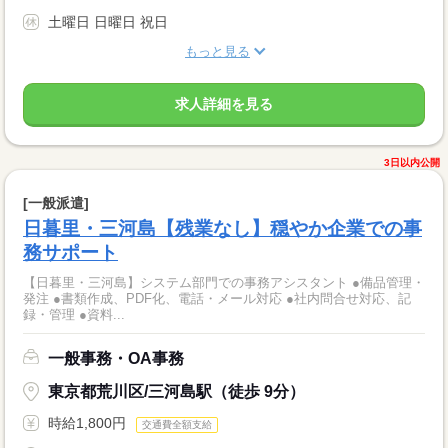
土曜日 日曜日 祝日
もっと見る
求人詳細を見る
3日以内公開
[一般派遣]
日暮里・三河島【残業なし】穏やか企業での事
務サポート
【日暮里・三河島】システム部門での事務アシスタント ●備品管理・
発注 ●書類作成、PDF化、電話・メール対応 ●社内問合せ対応、記
録・管理 ●資料...
一般事務・OA事務
東京都荒川区/三河島駅（徒歩 9分）
時給1,800円
交通費全額支給