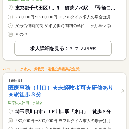
東京都千代田区 / ＪＲ 御茶ノ水駅 「聖橋口」より徒歩１分
230,000円〜300,000円 ※フルタイム求人の場合は月額（換算額）、パート求人の場合は時間額を表示しています。
変形労働時間制 変形労働時間制の単位 １ヶ月単位 就業時間１ 9時00分〜19時00分 就業時間２ 9時00分〜15時00分 又は 8時00分〜20時00分の時間の間の5時間以上 就業時間に関する特記事項 勤務時間は８時００分〜２０時００分の間の実働５〜１０時間程度 <BR> で調整あり <BR> ＊月平均労働時間…１７２．１時間
その他
求人詳細を見る
(ハローワークより転載)
ハローワーク求人（掲載元：港北公共職業安定所）
正社員
医療事務（川口）★未経験者可★研修あり
★駅徒歩３分
医療法人社団 水聖会
埼玉県川口市 / ＪＲ川口駅「東口」 徒歩３分
230,000円〜300,000円 ※フルタイム求人の場合は月額（換算額）、パート求人の場合は時間額を表示しています。