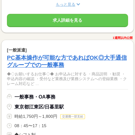
もっと見る
求人詳細を見る
1週間以内公開
[一般派遣]
PC基本操作が可能な方であればOK◎大手通信
グループでの一般事務
◆◇お願いするお仕事◇◆ お申込みに対する ・商品説明 ・勧奨 ・
申込内容の確認 ・受付など業務及び業務システムへの登録業務 ・ク
レーム対応など ...
一般事務・OA事務
東京都江東区/日暮里駅
時給1,750円～1,800円
交通費一部支給
08：45〜17：15
◆シフト制