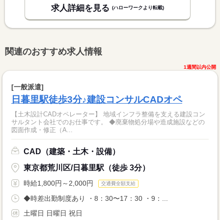
求人詳細を見る
(ハローワークより転載)
関連のおすすめ求人情報
1週間以内公開
[一般派遣]
日暮里駅徒歩3分♪建設コンサルCADオペ
【土木設計CADオペレーター】 地域インフラ整備を支える建設コン
サルタント会社でのお仕事です。 ◆廃棄物処分場や造成施設などの
図面作成・修正（A...
CAD（建築・土木・設備）
東京都荒川区/日暮里駅（徒歩 3分）
時給1,800円～2,000円
交通費全額支給
◆時差出勤制度あり ・8：30〜17：30 ・9：...
土曜日 日曜日 祝日