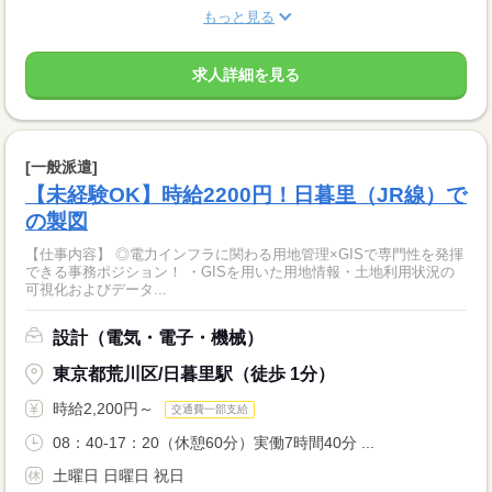
もっと見る
求人詳細を見る
[一般派遣]
【未経験OK】時給2200円！日暮里（JR線）で
の製図
【仕事内容】 ◎電力インフラに関わる用地管理×GISで専門性を発揮
できる事務ポジション！ ・GISを用いた用地情報・土地利用状況の
可視化およびデータ...
設計（電気・電子・機械）
東京都荒川区/日暮里駅（徒歩 1分）
時給2,200円～
交通費一部支給
08：40-17：20（休憩60分）実働7時間40分 ...
土曜日 日曜日 祝日