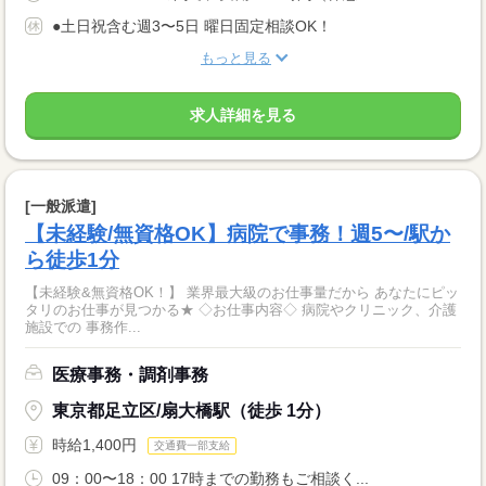
●土日祝含む週3〜5日 曜日固定相談OK！
もっと見る
求人詳細を見る
[一般派遣]
【未経験/無資格OK】病院で事務！週5〜/駅か
ら徒歩1分
【未経験&無資格OK！】 業界最大級のお仕事量だから あなたにピッ
タリのお仕事が見つかる★ ◇お仕事内容◇ 病院やクリニック、介護
施設での 事務作...
医療事務・調剤事務
東京都足立区/扇大橋駅（徒歩 1分）
時給1,400円
交通費一部支給
09：00〜18：00 17時までの勤務もご相談く...