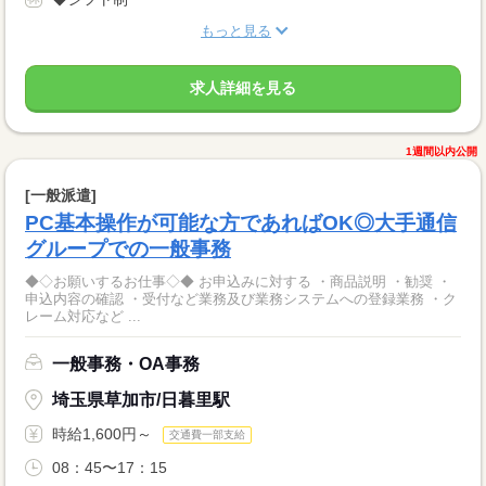
もっと見る
求人詳細を見る
1週間以内公開
[一般派遣]
PC基本操作が可能な方であればOK◎大手通信
グループでの一般事務
◆◇お願いするお仕事◇◆ お申込みに対する ・商品説明 ・勧奨 ・
申込内容の確認 ・受付など業務及び業務システムへの登録業務 ・ク
レーム対応など ...
一般事務・OA事務
埼玉県草加市/日暮里駅
時給1,600円～
交通費一部支給
08：45〜17：15