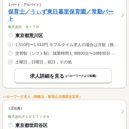
パート・アルバイト
保育士／うぃず東日暮里保育園／常勤パー
ト
株式会社 ＷＩＴＨ
東京都荒川区
1,510円〜1,510円 ※フルタイム求人の場合は月額（換算額）、パート求人の場合は時間額を表示しています。
交替制（シフト制） 就業時間１ 9時00分〜18時00分 就業時間に関する特記事項 休憩１時間 <BR> 時間固定なので早番遅番勤務なし 土曜勤務なし
土曜日，日曜日，祝日，その他
求人詳細を見る
(ハローワークより転載)
ハローワーク求人（掲載元：新宿公共職業安定所）
正社員
株式会社ＰＬＥＣＴＩＯＮ
東京都世田谷区