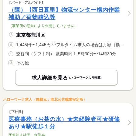
パート・アルバイト
（障）【西日暮里】物流センター構内作業
補助／荷物積込等
（事業所の意向により公開していません）
東京都荒川区
1,445円〜1,445円 ※フルタイム求人の場合は月額（換算額）、パート求人の場合は時間額を表示しています。
交替制（シフト制） 就業時間１ 5時30分〜14時30分
その他
求人詳細を見る
(ハローワークより転載)
ハローワーク求人（掲載元：港北公共職業安定所）
正社員
医療事務（お茶の水）★未経験者可★研修
あり★駅徒歩１分
医療法人社団 水聖会