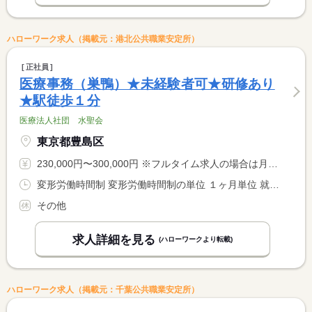
ハローワーク求人（掲載元：港北公共職業安定所）
正社員
医療事務（巣鴨）★未経験者可★研修あり
★駅徒歩１分
医療法人社団 水聖会
東京都豊島区
230,000円〜300,000円 ※フルタイム求人の場合は月額（換算額）、パート求人の場合は時間額を表示しています。
変形労働時間制 変形労働時間制の単位 １ヶ月単位 就業時間１ 9時00分〜19時00分 就業時間２ 9時00分〜15時00分 又は 8時00分〜20時00分の時間の間の5時間以上 就業時間に関する特記事項 勤務時間は８時００分〜２０時００分の間の実働５〜１０時間程度 <BR> で調整あり <BR> ＊月平均労働時間…１７２．１時間
その他
求人詳細を見る
(ハローワークより転載)
ハローワーク求人（掲載元：千葉公共職業安定所）