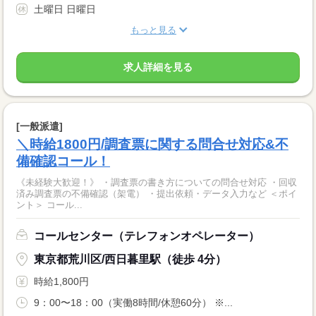
土曜日 日曜日
もっと見る
求人詳細を見る
[一般派遣]
＼時給1800円/調査票に関する問合せ対応&不
備確認コール！
《未経験大歓迎！》 ・調査票の書き方についての問合せ対応 ・回収
済み調査票の不備確認（架電） ・提出依頼・データ入力など ＜ポイ
ント＞ コール...
コールセンター（テレフォンオペレーター）
東京都荒川区/西日暮里駅（徒歩 4分）
時給1,800円
9：00〜18：00（実働8時間/休憩60分） ※...