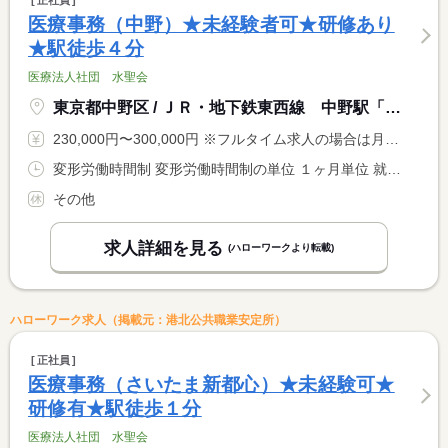
正社員
医療事務（中野）★未経験者可★研修あり
★駅徒歩４分
医療法人社団 水聖会
東京都中野区 / ＪＲ・地下鉄東西線 中野駅「北口」徒歩４分
230,000円〜300,000円 ※フルタイム求人の場合は月額（換算額）、パート求人の場合は時間額を表示しています。
変形労働時間制 変形労働時間制の単位 １ヶ月単位 就業時間１ 9時00分〜19時00分 就業時間２ 9時00分〜15時00分 又は 8時00分〜20時00分の時間の間の5時間以上 就業時間に関する特記事項 勤務時間は８時００分〜２０時００分の間の実働５〜１０時間程度 <BR> で調整あり <BR> ＊月平均労働時間…１７２．１時間
その他
求人詳細を見る
(ハローワークより転載)
ハローワーク求人（掲載元：港北公共職業安定所）
正社員
医療事務（さいたま新都心）★未経験可★
研修有★駅徒歩１分
医療法人社団 水聖会