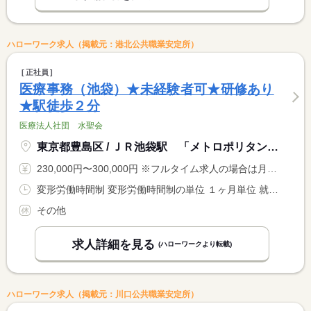
ハローワーク求人（掲載元：港北公共職業安定所）
正社員
医療事務（池袋）★未経験者可★研修あり
★駅徒歩２分
医療法人社団 水聖会
東京都豊島区 / ＪＲ池袋駅 「メトロポリタン口」徒歩２分
230,000円〜300,000円 ※フルタイム求人の場合は月額（換算額）、パート求人の場合は時間額を表示しています。
変形労働時間制 変形労働時間制の単位 １ヶ月単位 就業時間１ 9時00分〜19時00分 就業時間２ 9時00分〜15時00分 又は 8時00分〜20時00分の時間の間の5時間以上 就業時間に関する特記事項 勤務時間は８時００分〜２０時００分の間の実働５〜１０時間程度 <BR> で調整あり <BR> ＊月平均労働時間…１７２．１時間
その他
求人詳細を見る
(ハローワークより転載)
ハローワーク求人（掲載元：川口公共職業安定所）