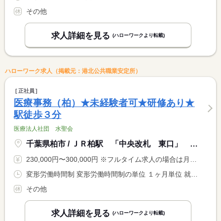
その他
求人詳細を見る
(ハローワークより転載)
ハローワーク求人（掲載元：港北公共職業安定所）
正社員
医療事務（柏）★未経験者可★研修あり★
駅徒歩３分
医療法人社団 水聖会
千葉県柏市 / ＪＲ柏駅 「中央改札 東口」 徒歩３分
230,000円〜300,000円 ※フルタイム求人の場合は月額（換算額）、パート求人の場合は時間額を表示しています。
変形労働時間制 変形労働時間制の単位 １ヶ月単位 就業時間１ 9時00分〜19時00分 就業時間２ 9時00分〜15時00分 又は 8時00分〜20時00分の時間の間の5時間以上 就業時間に関する特記事項 勤務時間は８時００分〜２０時００分の間の実働５〜１０時間程度 <BR> で調整あり <BR> ＊月平均労働時間…１７２．１時間
その他
求人詳細を見る
(ハローワークより転載)