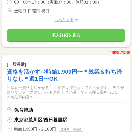
09：00〜17：30（実働07：30、休憩01：00）
土曜日 日曜日 祝日
もっと見る
求人詳細を見る
1週間以内公開
[一般派遣]
資格を活かす⇒時給1,900円〜＊残業＆持ち帰
りなし＊週1日〜OK
＼保育士資格を活かせる！／ 担任は持たなくて大丈夫です。 先生が
足りないクラスのサポートのみ！ ご応募してから即日勤務もOK！
≪お仕事内容≫ ・...
保育補助
東京都荒川区/西日暮里駅
時給1,900円～2,100円
交通費一部支給