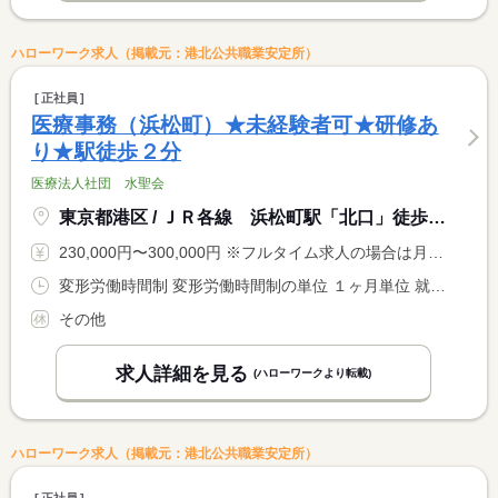
ハローワーク求人（掲載元：港北公共職業安定所）
正社員
医療事務（浜松町）★未経験者可★研修あ
り★駅徒歩２分
医療法人社団 水聖会
東京都港区 / ＪＲ各線 浜松町駅「北口」徒歩２分
230,000円〜300,000円 ※フルタイム求人の場合は月額（換算額）、パート求人の場合は時間額を表示しています。
変形労働時間制 変形労働時間制の単位 １ヶ月単位 就業時間１ 9時00分〜19時00分 就業時間２ 9時00分〜15時00分 又は 8時00分〜20時00分の時間の間の5時間以上 就業時間に関する特記事項 勤務時間は８時００分〜２０時００分の間の実働５〜１０時間程度 <BR> で調整あり <BR> ＊月平均労働時間…１７２．１時間
その他
求人詳細を見る
(ハローワークより転載)
ハローワーク求人（掲載元：港北公共職業安定所）