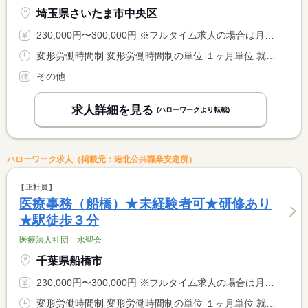
埼玉県さいたま市中央区
230,000円〜300,000円 ※フルタイム求人の場合は月額（換算額）、パート求人の場合は時間額を表示しています。
変形労働時間制 変形労働時間制の単位 １ヶ月単位 就業時間１ 9時00分〜19時00分 就業時間２ 9時00分〜15時00分 又は 8時00分〜20時00分の時間の間の5時間以上 就業時間に関する特記事項 勤務時間は８時００分〜２０時００分の間の実働５〜１０時間程度 <BR> で調整あり <BR> ＊月平均労働時間・・・１７２．１時間
その他
求人詳細を見る
(ハローワークより転載)
ハローワーク求人（掲載元：港北公共職業安定所）
正社員
医療事務（船橋）★未経験者可★研修あり
★駅徒歩３分
医療法人社団 水聖会
千葉県船橋市
230,000円〜300,000円 ※フルタイム求人の場合は月額（換算額）、パート求人の場合は時間額を表示しています。
変形労働時間制 変形労働時間制の単位 １ヶ月単位 就業時間１ 9時00分〜19時00分 就業時間２ 9時00分〜15時00分 又は 8時00分〜20時00分の時間の間の5時間以上 就業時間に関する特記事項 勤務時間は８時００分〜２０時００分の間の実働５〜１０時間程度 <BR> で調整あり <BR> ＊月平均労働時間…１７２．１時間