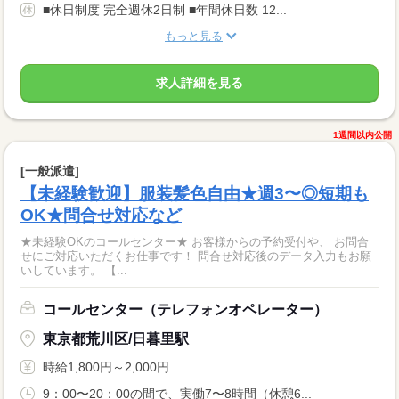
■休日制度 完全週休2日制 ■年間休日数 12...
もっと見る
求人詳細を見る
1週間以内公開
[一般派遣]
【未経験歓迎】服装髪色自由★週3〜◎短期も
OK★問合せ対応など
★未経験OKのコールセンター★ お客様からの予約受付や、 お問合
せにご対応いただくお仕事です！ 問合せ対応後のデータ入力もお願
いしています。 【...
コールセンター（テレフォンオペレーター）
東京都荒川区/日暮里駅
時給1,800円～2,000円
9：00〜20：00の間で、実働7〜8時間（休憩6...