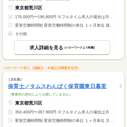
東京都荒川区
176,000円〜196,800円 ※フルタイム求人の場合は月額（換算額）、パート求人の場合は時間額を表示しています。
変形労働時間制 変形労働時間制の単位 １ヶ月単位 就業時間１ 9時00分〜17時00分 就業時間２ 16時45分〜9時30分 就業時間に関する特記事項 （２）休憩１６５分
その他
求人詳細を見る
(ハローワークより転載)
ハローワーク求人（掲載元：木場公共職業安定所）
正社員
保育士／タムスわんぱく保育園東日暮里
（事業所の意向により公開していません）
東京都荒川区
350,400円〜387,900円 ※フルタイム求人の場合は月額（換算額）、パート求人の場合は時間額を表示しています。
変形労働時間制 変形労働時間制の単位 １ヶ月単位 又は 7時00分〜19時30分の時間の間の8時間 就業時間に関する特記事項 ※シフトは７時〜１９時３０分の時間帯の間で複数あり <BR> ※早番、遅番はそれぞれ月３回程度 ※実働８時間（休憩６０分） <BR> 【開園時間】７時１５分〜１９時１５分