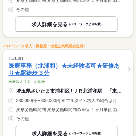
変形労働時間制 変形労働時間制の単位 １ヶ月単位 就業時間１ 9時00分〜19時00分 就業時間２ 9時00分〜15時00分 又は 8時00分〜20時00分の時間の間の5時間以上 就業時間に関する特記事項 勤務時間は８時００分〜２０時００分の間の実働５〜１０時間程度 <BR> で調整あり <BR> ＊月平均労働時間…１７２．１時間
その他
求人詳細を見る
(ハローワークより転載)
ハローワーク求人（掲載元：港北公共職業安定所）
正社員
医療事務（北浦和）★未経験者可★研修あ
り★駅徒歩３分
医療法人社団 水聖会
埼玉県さいたま市浦和区 / ＪＲ北浦和駅 「東口」 徒歩３分
230,000円〜300,000円 ※フルタイム求人の場合は月額（換算額）、パート求人の場合は時間額を表示しています。
変形労働時間制 変形労働時間制の単位 １ヶ月単位 就業時間１ 9時00分〜19時00分 就業時間２ 9時00分〜15時00分 又は 8時00分〜20時00分の時間の間の5時間以上 就業時間に関する特記事項 勤務時間は８時００分〜２０時００分の間の実働５〜１０時間程度 <BR> で調整あり <BR> ＊月平均労働時間…１７２．１時間
その他
求人詳細を見る
(ハローワークより転載)