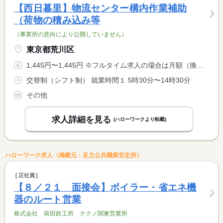
【西日暮里】物流センター構内作業補助
（荷物の積み込み等
（事業所の意向により公開していません）
東京都荒川区
1,445円〜1,445円 ※フルタイム求人の場合は月額（換算額）、パート求人の場合は時間額を表示しています。
交替制（シフト制） 就業時間１ 5時30分〜14時30分
その他
求人詳細を見る
(ハローワークより転載)
ハローワーク求人（掲載元：足立公共職業安定所）
正社員
【８／２１ 面接会】ボイラー・省エネ機
器のルート営業
株式会社 前田鉄工所 テクノ関東営業所