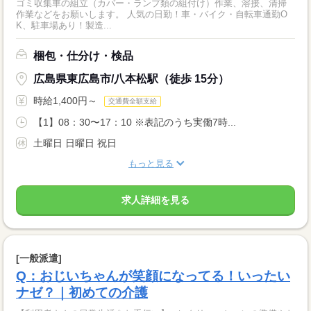
ゴミ収集車の組立（カバー・ランプ類の組付け）作業、溶接、清掃
作業などをお願いします。 人気の日勤！車・バイク・自転車通勤O
K、駐車場あり！製造...
梱包・仕分け・検品
広島県東広島市/八本松駅（徒歩 15分）
時給1,400円～
交通費全額支給
【1】08：30〜17：10 ※表記のうち実働7時...
土曜日 日曜日 祝日
もっと見る
求人詳細を見る
[一般派遣]
Q：おじいちゃんが笑顔になってる！いったい
ナゼ？｜初めての介護