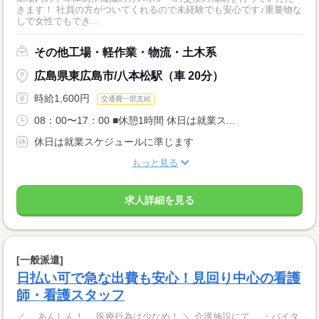
きます！ 社員の方がついてくれるので未経験でも安心です♪重量物な
しで女性でもでき...
その他工場・軽作業・物流・土木系
広島県東広島市/八本松駅（車 20分）
時給1,600円
交通費一部支給
08：00〜17：00 ■休憩1時間 休日は就業ス...
休日は就業スケジュールに準じます
もっと見る
求人詳細を見る
[一般派遣]
日払い可で急な出費も安心！見回り中心の看護
師・看護スタッフ
／ あんしん！ 医療行為は少なめ！ ＼ 介護施設にて、 ・バイタ