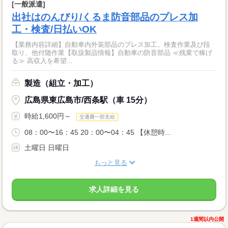
[一般派遣]
出社はのんびり/くるま防音部品のプレス加
工・検査/日払いOK
【業務内容詳細】自動車内外装部品のプレス加工、検査作業及び段
取り、他付随作業【取扱製品情報】自動車の防音部品 ≪残業で稼げ
る≫ 高収入を希望...
製造（組立・加工）
広島県東広島市/西条駅（車 15分）
時給1,600円～
交通費一部支給
08：00〜16：45 20：00〜04：45 【休憩時...
土曜日 日曜日
もっと見る
求人詳細を見る
1週間以内公開