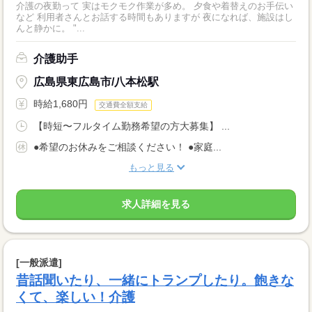
介護の夜勤って 実はモクモク作業が多め。 夕食や着替えのお手伝い
など 利用者さんとお話する時間もありますが 夜になれば、施設はし
んと静かに。 "...
介護助手
広島県東広島市/八本松駅
時給1,680円
交通費全額支給
【時短〜フルタイム勤務希望の方大募集】 ...
●希望のお休みをご相談ください！ ●家庭...
もっと見る
求人詳細を見る
[一般派遣]
昔話聞いたり、一緒にトランプしたり。飽きな
くて、楽しい！介護