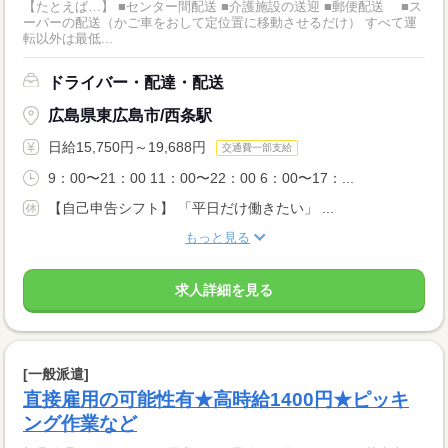
【たとえば…】 ■センター間配送 ■介護施設の送迎 ■郵便配送 ■ス
ーパーの配送（かご車をおして定位置に移動させるだけ） すべて運
転以外は最低...
ドライバー・配達・配送
広島県東広島市/西条駅
日給15,750円～19,688円
交通費一部支給
9：00〜21：00 11：00〜22：00 6：00〜17：...
【自己申告シフト】 「平日だけ働きたい」 ...
もっと見る
求人詳細を見る
[一般派遣]
直接雇用の可能性有★高時給1400円★ピッキ
ング作業など