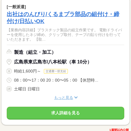
[一般派遣]
出社はのんびり/くるまプラ部品の組付け・締
付け/日払いOK
【業務内容詳細】プラスチック製品の組立作業です。 電動ドライバ
ーを使用したネジ締め、クリップ取付、テープの貼り付けを行って
いただきます。 【取...
製造（組立・加工）
広島県東広島市/八本松駅（車 10分）
時給1,600円～
交通費一部支給
08：00〜17：00 20：00〜05：00 【休憩時...
土曜日 日曜日
もっと見る
求人詳細を見る
1週間以内公開