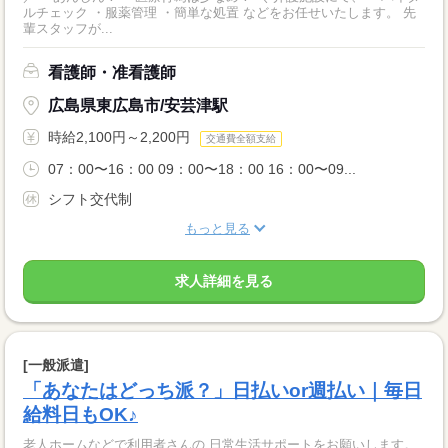
ルチェック ・服薬管理 ・簡単な処置 などをお任せいたします。 先
輩スタッフが...
看護師・准看護師
広島県東広島市/安芸津駅
時給2,100円～2,200円
交通費全額支給
07：00〜16：00 09：00〜18：00 16：00〜09...
シフト交代制
もっと見る
求人詳細を見る
[一般派遣]
「あなたはどっち派？」日払いor週払い｜毎日
給料日もOK♪
老人ホームなどで利用者さんの 日常生活サポートをお願いします。