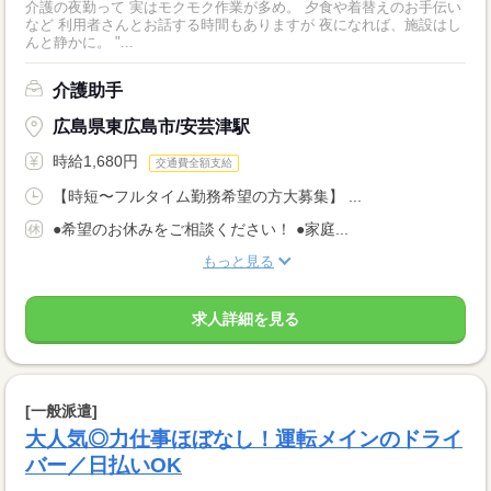
介護の夜勤って 実はモクモク作業が多め。 夕食や着替えのお手伝い
など 利用者さんとお話する時間もありますが 夜になれば、施設はし
んと静かに。 "...
介護助手
広島県東広島市/安芸津駅
時給1,680円
交通費全額支給
【時短〜フルタイム勤務希望の方大募集】 ...
●希望のお休みをご相談ください！ ●家庭...
もっと見る
求人詳細を見る
[一般派遣]
大人気◎力仕事ほぼなし！運転メインのドライ
バー／日払いOK