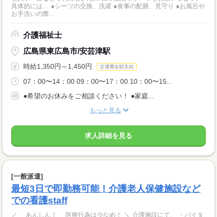
具体的には… ●シーツの交換、洗濯 ●食事の配膳、見守り ●お風呂や
お手洗いの際...
介護福祉士
広島県東広島市/安芸津駅
時給1,350円～1,450円
交通費全額支給
07：00〜14：00 09：00〜17：00 10：00〜15...
●希望のお休みをご相談ください！ ●家庭...
もっと見る
求人詳細を見る
[一般派遣]
最短3日で即勤務可能！介護老人保健施設など
での看護staff
／ あんしん！ 医療行為は少なめ！ ＼ 介護施設にて、 ・バイタ