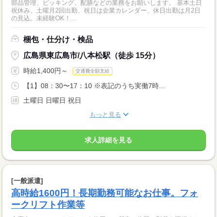
部品管理、ピッキング、配膳などの業務をお願いします。 基本土日
祝休み、土曜月2回出勤、祝日は企業カレンダー、休日出勤は月2日
の見込。未経験OK！...
梱包・仕分け・検品
広島県東広島市/八本松駅（徒歩 15分）
時給1,400円～
交通費全額支給
【1】08：30〜17：10 ※表記のうち実働7時...
土曜日 日曜日 祝日
もっと見る
求人詳細を見る
[一般派遣]
高時給1600円！長期勤務可能なお仕事。フォ
ークリフト作業等