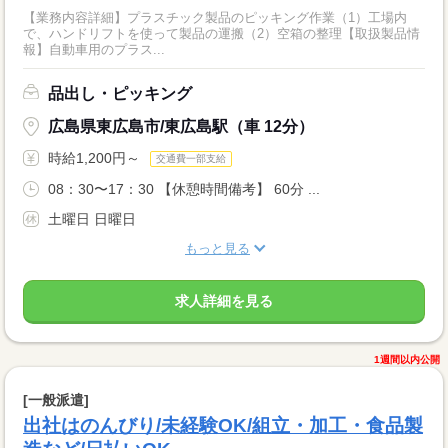
【業務内容詳細】プラスチック製品のピッキング作業（1）工場内
で、ハンドリフトを使って製品の運搬（2）空箱の整理【取扱製品情
報】自動車用のプラス...
品出し・ピッキング
広島県東広島市/東広島駅（車 12分）
時給1,200円～
交通費一部支給
08：30〜17：30 【休憩時間備考】 60分 ...
土曜日 日曜日
もっと見る
求人詳細を見る
1週間以内公開
[一般派遣]
出社はのんびり/未経験OK/組立・加工・食品製