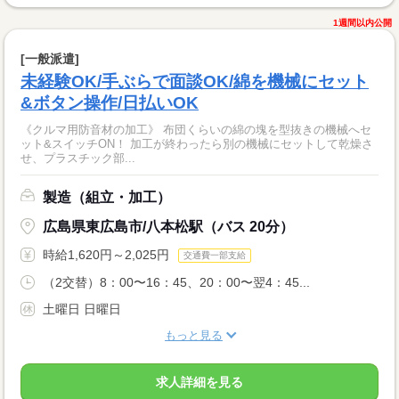
1週間以内公開
[一般派遣]
未経験OK/手ぶらで面談OK/綿を機械にセット
&ボタン操作/日払いOK
《クルマ用防音材の加工》 布団くらいの綿の塊を型抜きの機械へセ
ット&スイッチON！ 加工が終わったら別の機械にセットして乾燥さ
せ、プラスチック部...
製造（組立・加工）
広島県東広島市/八本松駅（バス 20分）
時給1,620円～2,025円
交通費一部支給
（2交替）8：00〜16：45、20：00〜翌4：45...
土曜日 日曜日
もっと見る
求人詳細を見る