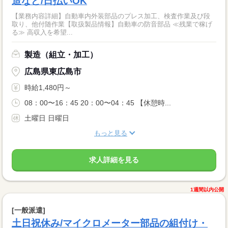
造など/日払いOK
【業務内容詳細】自動車内外装部品のプレス加工、検査作業及び段
取り、他付随作業【取扱製品情報】自動車の防音部品 ≪残業で稼げ
る≫ 高収入を希望...
製造（組立・加工）
広島県東広島市
時給1,480円～
08：00〜16：45 20：00〜04：45 【休憩時...
土曜日 日曜日
もっと見る
求人詳細を見る
1週間以内公開
[一般派遣]
土日祝休み/マイクロメーター部品の組付け・