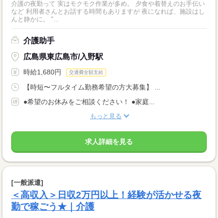
介護の夜勤って 実はモクモク作業が多め。 夕食や着替えのお手伝い
など 利用者さんとお話する時間もありますが 夜になれば、施設はし
んと静かに。 "...
介護助手
広島県東広島市/入野駅
時給1,680円
交通費全額支給
【時短〜フルタイム勤務希望の方大募集】 ...
●希望のお休みをご相談ください！ ●家庭...
もっと見る
求人詳細を見る
[一般派遣]
＜高収入＞日収2万円以上！経験が活かせる夜
勤で稼ごう★｜介護