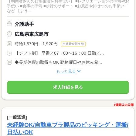
【利用者さんの日常生活をお手伝い】 ■レクリエーションの準備やお
手伝い ■食事の準備 ■歩行のサポート ■お風呂や排せつのお手伝い
など 【よう...
介護助手
広島県東広島市
時給1,570円～1,920円
交通費全額支給
【シフト例】 早番／07：00〜16：00 日勤／...
◆長期休暇の取得もOK 勤務曜日やお休み希...
もっと見る
求人詳細を見る
1週間以内公開
[一般派遣]
未経験OK/自動車プラ製品のピッキング・運搬/
日払いOK