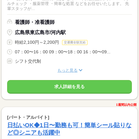
ルチェック ・服薬管理 ・簡単な処置 などをお任せいたします。 先
輩スタッフが...
看護師・准看護師
広島県東広島市/河内駅
時給2,100円～2,200円
交通費全額支給
07：00〜16：00 09：00〜18：00 16：00〜09...
シフト交代制
もっと見る
求人詳細を見る
1週間以内公開
[パート・アルバイト]
日払いOK◆1日〜勤務も可！簡単シール貼りな
ど◎シニアも活躍中