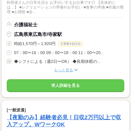
利用者さんの日常生活を お手伝いするお仕事です◎ 【具体的に
は…】 ■レクリエーションの準備やお手伝い ■食事の準備 ■衣服の整
理 ■お掃除 ■歩...
介護福祉士
広島県東広島市/寺家駅
時給1,570円～1,920円
交通費全額支給
07：00〜16：00 09：00〜18：00 11：00〜20...
◆シフトによる（週2日〜OK） ◆長期休暇の...
もっと見る
求人詳細を見る
[一般派遣]
【夜勤のみ】経験者必見！日収2万円以上で収
入アップ。WワークOK