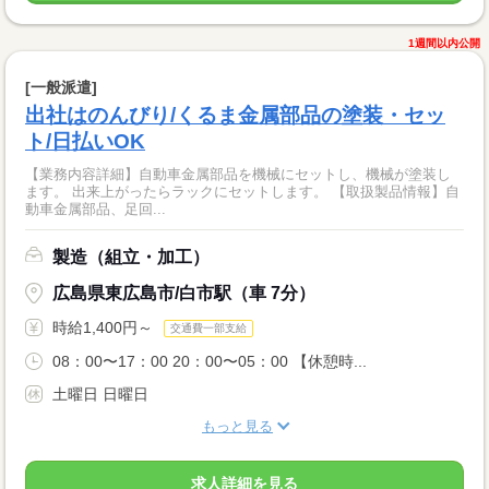
1週間以内公開
[一般派遣]
出社はのんびり/くるま金属部品の塗装・セッ
ト/日払いOK
【業務内容詳細】自動車金属部品を機械にセットし、機械が塗装し
ます。 出来上がったらラックにセットします。 【取扱製品情報】自
動車金属部品、足回...
製造（組立・加工）
広島県東広島市/白市駅（車 7分）
時給1,400円～
交通費一部支給
08：00〜17：00 20：00〜05：00 【休憩時...
土曜日 日曜日
もっと見る
求人詳細を見る