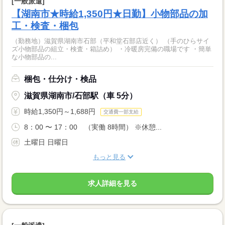
[一般派遣]
【湖南市★時給1,350円★日勤】小物部品の加
工・検査・梱包
（勤務地）滋賀県湖南市石部（平和堂石部店近く） （手のひらサイ
ズ小物部品の組立・検査・箱詰め） ・冷暖房完備の職場です ・簡単
な小物部品の...
梱包・仕分け・検品
滋賀県湖南市/石部駅（車 5分）
時給1,350円～1,688円
交通費一部支給
8：00 〜 17：00 （実働 8時間） ※休憩...
土曜日 日曜日
もっと見る
求人詳細を見る