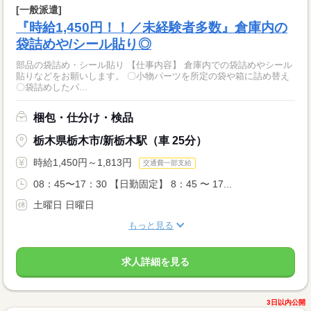
[一般派遣]
『時給1,450円！！／未経験者多数』倉庫内の
袋詰めや/シール貼り◎
部品の袋詰め・シール貼り 【仕事内容】 倉庫内での袋詰めやシール
貼りなどをお願いします。 〇小物パーツを所定の袋や箱に詰め替え
〇袋詰めしたパ...
梱包・仕分け・検品
栃木県栃木市/新栃木駅（車 25分）
時給1,450円～1,813円
交通費一部支給
08：45〜17：30 【日勤固定】 8：45 〜 17...
土曜日 日曜日
もっと見る
求人詳細を見る
3日以内公開