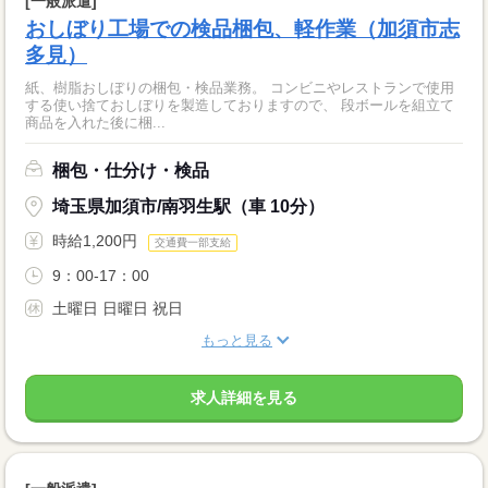
[一般派遣]
おしぼり工場での検品梱包、軽作業（加須市志
多見）
紙、樹脂おしぼりの梱包・検品業務。 コンビニやレストランで使用
する使い捨ておしぼりを製造しておりますので、 段ボールを組立て
商品を入れた後に梱...
梱包・仕分け・検品
埼玉県加須市/南羽生駅（車 10分）
時給1,200円
交通費一部支給
9：00-17：00
土曜日 日曜日 祝日
もっと見る
求人詳細を見る