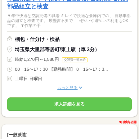
部品組立と検査
▼年中快適な空調完備の職場 キレイで快適な倉庫内での、 自動車部
品の組立と検査です。 履歴書不要で、 日払いや週払いの利用もOK
です。 ▼作業の手...
梱包・仕分け・検品
埼玉県大里郡寄居町/東上駅（車 3分）
時給1,270円～1,588円
交通費一部支給
08：15〜17：30 【勤務時間】 8：15〜17：3...
土曜日 日曜日
もっと見る
求人詳細を見る
3日以内公開
[一般派遣]