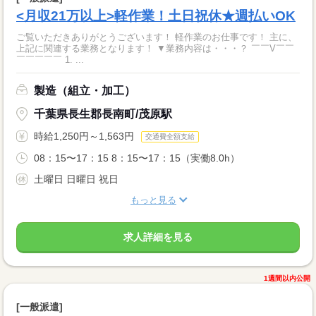
<月収21万以上>軽作業！土日祝休★週払いOK
ご覧いただきありがとうございます！ 軽作業のお仕事です！ 主に、
上記に関連する業務となります！ ▼業務内容は・・・？ ￣￣V￣￣
￣￣￣￣￣ 1. ...
製造（組立・加工）
千葉県長生郡長南町/茂原駅
時給1,250円～1,563円
交通費全額支給
08：15〜17：15 8：15〜17：15（実働8.0h）
土曜日 日曜日 祝日
もっと見る
求人詳細を見る
1週間以内公開
[一般派遣]