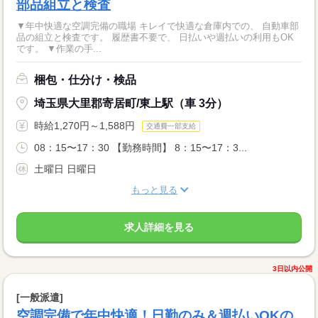
部品組立と検査
▼年中快適な空調完備の職場 キレイで快適な倉庫内での、 自動車部
品の組立と検査です。 履歴書不要で、 日払いや週払いの利用もOK
です。 ▼作業の手...
梱包・仕分け・検品
埼玉県大里郡寄居町/東上駅（車 3分）
時給1,270円～1,588円
交通費一部支給
08：15〜17：30 【勤務時間】 8：15〜17：3...
土曜日 日曜日
もっと見る
求人詳細を見る
3日以内公開
[一般派遣]
空調完備で年中快適！日勤のみ＆週払いOKの