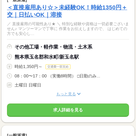
＜直接雇用あり☆＞未経験OK！時給1350円＋
交｜日払いOK｜溶接
／ 直接雇用の可能性あり★ ＼ 特別な経験や資格は一切必要ございま
せん♪ マンツーマンで丁寧に 作業をお伝えしますので、 はじめての
方でも安心し...
その他工場・軽作業・物流・土木系
熊本県玉名郡和水町/新玉名駅
時給1,350円～
交通費一部支給
08：00〜17：00 （実働8時間） □日勤のみ...
土曜日 日曜日
もっと見る
求人詳細を見る
[一般派遣]