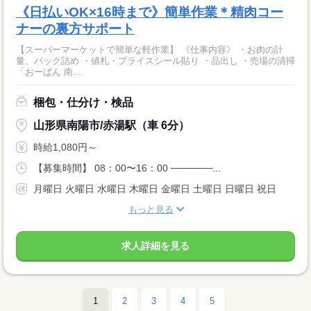
《日払いOK×16時まで》簡単作業＊精肉コー
ナーの裏方サポート
【スーパーマーケットで簡単な軽作業】 《仕事内容》 ・お肉の計
量、パック詰め ・値札・プライスシール貼り ・品出し ・売場の清掃
「おーばん 南...
梱包・仕分け・検品
山形県南陽市/赤湯駅（車 6分）
時給1,080円～
【募集時間】 08：00〜16：00 ──────...
月曜日 火曜日 水曜日 木曜日 金曜日 土曜日 日曜日 祝日
もっと見る
求人詳細を見る
1
2
3
4
5