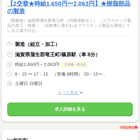
【2交替★時給1,650円〜2,063円】★樹脂部品
の製造
（勤務地）滋賀県蒲生郡竜王町（JR篠原駅近く） （プラスチック製
品の加工・検査） ・自動車に使われるプラスチック製品を製造して
いる工場でのお...
製造（組立・加工）
滋賀県蒲生郡竜王町/篠原駅（車 8分）
時給1,650円～2,063円
交通費一部支給
8：15 〜 17：15 （実働 8時間） 20：15〜...
土曜日 日曜日
もっと見る
求人詳細を見る
3日以内公開
[一般派遣]