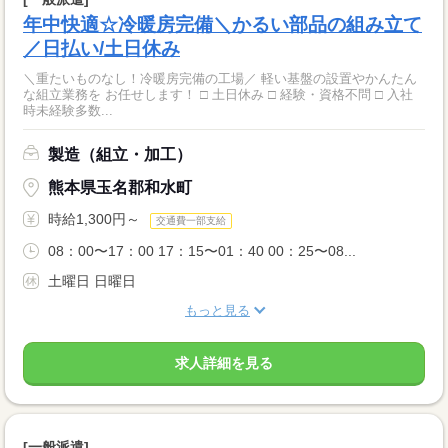
年中快適☆冷暖房完備＼かるい部品の組み立て
／日払い/土日休み
＼重たいものなし！冷暖房完備の工場／ 軽い基盤の設置やかんたん
な組立業務を お任せします！ □ 土日休み □ 経験・資格不問 □ 入社
時未経験多数...
製造（組立・加工）
熊本県玉名郡和水町
時給1,300円～
交通費一部支給
08：00〜17：00 17：15〜01：40 00：25〜08...
土曜日 日曜日
もっと見る
求人詳細を見る
[一般派遣]