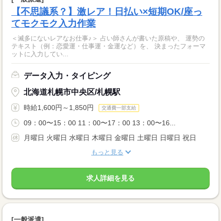
【不思議系？】激レア！日払い×短期OK/座っ
てモクモク入力作業
＜滅多にないレアなお仕事♪＞ 占い師さんが書いた原稿や、 運勢の
テキスト（例：恋愛運・仕事運・金運など）を、 決まったフォーマ
ットに入力してい...
データ入力・タイピング
北海道札幌市中央区/札幌駅
時給1,600円～1,850円
交通費一部支給
09：00〜15：00 11：00〜17：00 13：00〜16...
月曜日 火曜日 水曜日 木曜日 金曜日 土曜日 日曜日 祝日
もっと見る
求人詳細を見る
[一般派遣]