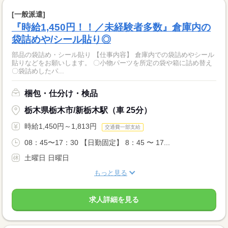
[一般派遣]
『時給1,450円！！／未経験者多数』倉庫内の
袋詰めや/シール貼り◎
部品の袋詰め・シール貼り 【仕事内容】 倉庫内での袋詰めやシール
貼りなどをお願いします。 〇小物パーツを所定の袋や箱に詰め替え
〇袋詰めしたパ...
梱包・仕分け・検品
栃木県栃木市/新栃木駅（車 25分）
時給1,450円～1,813円
交通費一部支給
08：45〜17：30 【日勤固定】 8：45 〜 17...
土曜日 日曜日
もっと見る
求人詳細を見る