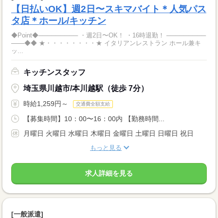
【日払いOK】週2日〜スキマバイト＊人気パス
タ店＊ホール/キッチン
◆Point◆───────── ・週2日〜OK！ ・16時退勤！ ─────────
───◆◆ ★・・・・・・・・★ イタリアンレストラン ホール兼キ
ッ...
キッチンスタッフ
埼玉県川越市/本川越駅（徒歩 7分）
時給1,259円～
交通費全額支給
【募集時間】10：00〜16：00内 【勤務時間...
月曜日 火曜日 水曜日 木曜日 金曜日 土曜日 日曜日 祝日
もっと見る
求人詳細を見る
[一般派遣]