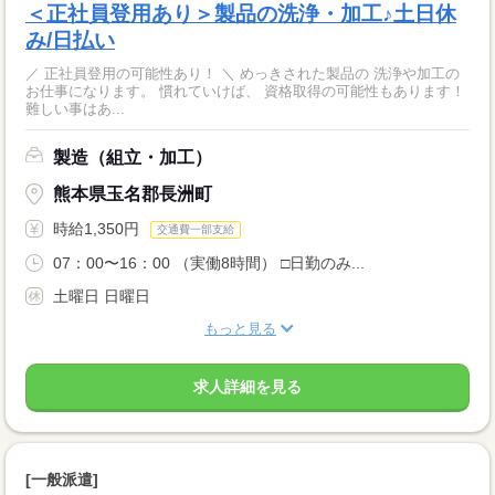
＜正社員登用あり＞製品の洗浄・加工♪土日休
み/日払い
／ 正社員登用の可能性あり！ ＼ めっきされた製品の 洗浄や加工の
お仕事になります。 慣れていけば、 資格取得の可能性もあります！
難しい事はあ...
製造（組立・加工）
熊本県玉名郡長洲町
時給1,350円
交通費一部支給
07：00〜16：00 （実働8時間） □日勤のみ...
土曜日 日曜日
もっと見る
求人詳細を見る
[一般派遣]