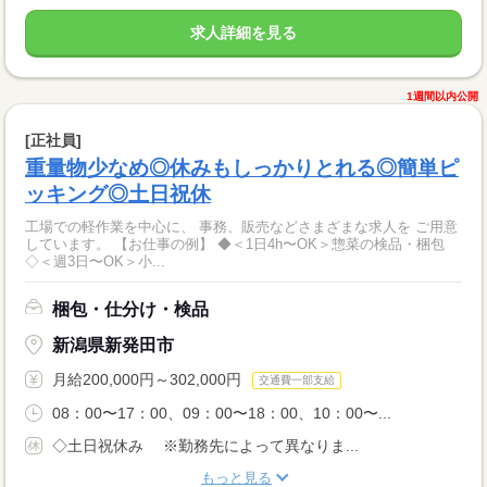
求人詳細を見る
1週間以内公開
[正社員]
重量物少なめ◎休みもしっかりとれる◎簡単ピ
ッキング◎土日祝休
工場での軽作業を中心に、 事務、販売などさまざまな求人を ご用意
しています。 【お仕事の例】 ◆＜1日4h〜OK＞惣菜の検品・梱包
◇＜週3日〜OK＞小...
梱包・仕分け・検品
新潟県新発田市
月給200,000円～302,000円
交通費一部支給
08：00〜17：00、09：00〜18：00、10：00〜...
◇土日祝休み ※勤務先によって異なりま...
もっと見る