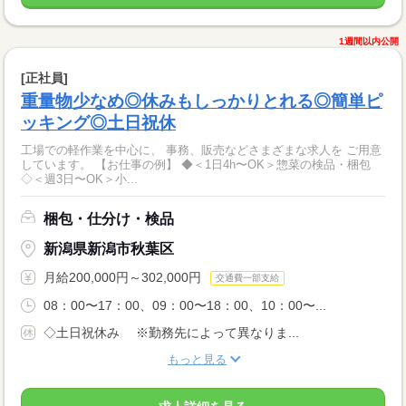
1週間以内公開
[正社員]
重量物少なめ◎休みもしっかりとれる◎簡単ピ
ッキング◎土日祝休
工場での軽作業を中心に、 事務、販売などさまざまな求人を ご用意
しています。 【お仕事の例】 ◆＜1日4h〜OK＞惣菜の検品・梱包
◇＜週3日〜OK＞小...
梱包・仕分け・検品
新潟県新潟市秋葉区
月給200,000円～302,000円
交通費一部支給
08：00〜17：00、09：00〜18：00、10：00〜...
◇土日祝休み ※勤務先によって異なりま...
もっと見る