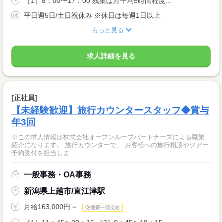
［1］8：00〜17：00 残業は月平均5時間程度...
平日週5日/土日祝休み ※休日は毎週1日以上
もっと見る
求人詳細を見る
[正社員]
【未経験歓迎】旅行カウンタースタッフ◆賞与
年3回
※この求人情報は株式会社オープンループパートナーズによる職業
紹介になります。 旅行カウンターで、 お客様への旅行相談やツアー
予約受付を担当しま...
一般事務・OA事務
新潟県上越市/直江津駅
月給163,000円～
交通費一部支給