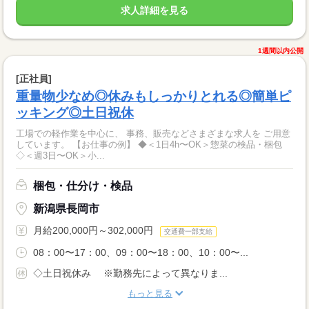
求人詳細を見る
1週間以内公開
[正社員]
重量物少なめ◎休みもしっかりとれる◎簡単ピ
ッキング◎土日祝休
工場での軽作業を中心に、 事務、販売などさまざまな求人を ご用意
しています。 【お仕事の例】 ◆＜1日4h〜OK＞惣菜の検品・梱包
◇＜週3日〜OK＞小...
梱包・仕分け・検品
新潟県長岡市
月給200,000円～302,000円
交通費一部支給
08：00〜17：00、09：00〜18：00、10：00〜...
◇土日祝休み ※勤務先によって異なりま...
もっと見る