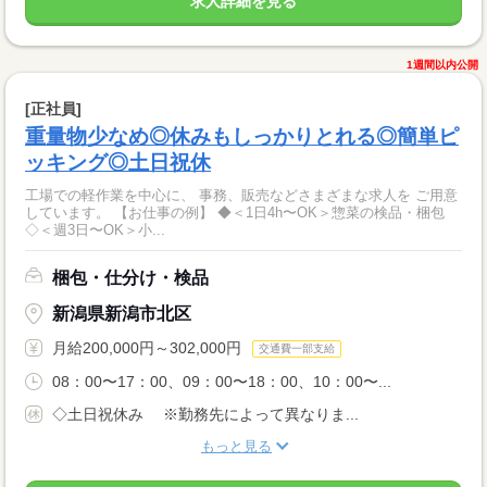
求人詳細を見る
1週間以内公開
[正社員]
重量物少なめ◎休みもしっかりとれる◎簡単ピ
ッキング◎土日祝休
工場での軽作業を中心に、 事務、販売などさまざまな求人を ご用意
しています。 【お仕事の例】 ◆＜1日4h〜OK＞惣菜の検品・梱包
◇＜週3日〜OK＞小...
梱包・仕分け・検品
新潟県新潟市北区
月給200,000円～302,000円
交通費一部支給
08：00〜17：00、09：00〜18：00、10：00〜...
◇土日祝休み ※勤務先によって異なりま...
もっと見る