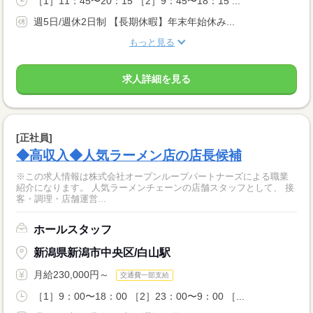
［1］11：45〜20：15 ［2］9：45〜18：15 ...
週5日/週休2日制 【長期休暇】年末年始休み...
もっと見る
求人詳細を見る
[正社員]
◆高収入◆人気ラーメン店の店長候補
※この求人情報は株式会社オープンループパートナーズによる職業
紹介になります。 人気ラーメンチェーンの店舗スタッフとして、 接
客・調理・店舗運営...
ホールスタッフ
新潟県新潟市中央区/白山駅
月給230,000円～
交通費一部支給
［1］9：00〜18：00 ［2］23：00〜9：00 ［...