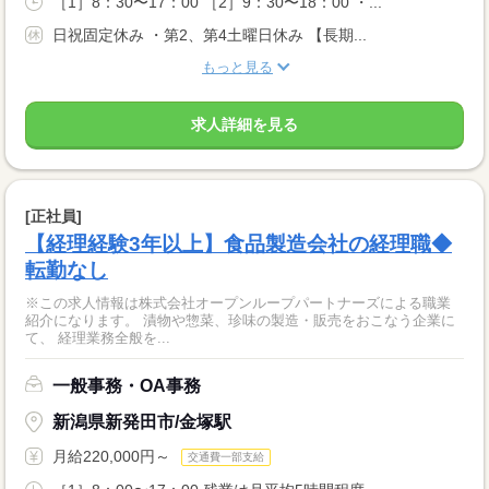
［1］8：30〜17：00 ［2］9：30〜18：00 ・...
日祝固定休み ・第2、第4土曜日休み 【長期...
もっと見る
求人詳細を見る
[正社員]
【経理経験3年以上】食品製造会社の経理職◆
転勤なし
※この求人情報は株式会社オープンループパートナーズによる職業
紹介になります。 漬物や惣菜、珍味の製造・販売をおこなう企業に
て、 経理業務全般を...
一般事務・OA事務
新潟県新発田市/金塚駅
月給220,000円～
交通費一部支給