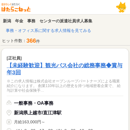
新潟 年金 事務 センターの派遣社員求人募集
事務・オフィス系に関する求人情報を見てみる
366
ヒット件数：
件
[正社員]
【未経験歓迎】観光バス会社の総務事務◆賞与
年3回
※この求人情報は株式会社オープンループパートナーズによる職業
紹介になります。 創業110年以上の歴史を持つ地域密着企業で、 給
与計算や社会保険手...
一般事務・OA事務
新潟県上越市/直江津駅
月給163,000円～