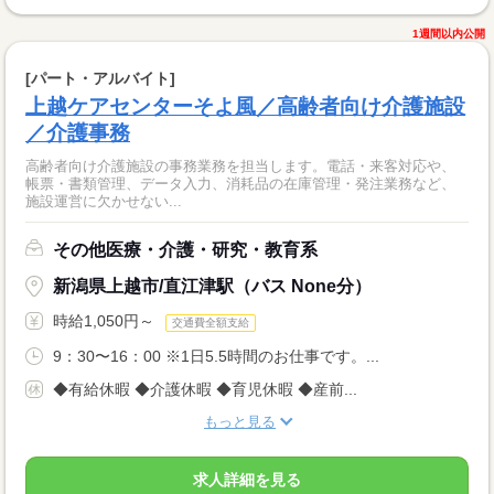
1週間以内公開
[パート・アルバイト]
上越ケアセンターそよ風／高齢者向け介護施設
／介護事務
高齢者向け介護施設の事務業務を担当します。電話・来客対応や、
帳票・書類管理、データ入力、消耗品の在庫管理・発注業務など、
施設運営に欠かせない...
その他医療・介護・研究・教育系
新潟県上越市/直江津駅（バス None分）
時給1,050円～
交通費全額支給
9：30〜16：00 ※1日5.5時間のお仕事です。...
◆有給休暇 ◆介護休暇 ◆育児休暇 ◆産前...
もっと見る
求人詳細を見る