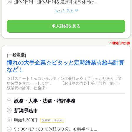
週休2日制・週休3日制を選択可能 ※休日は...
もっと見る
求人詳細を見る
1週間以内公開
[一般派遣]
憧れの大手企業☆ピタッと定時終業☆給与計算
など！
９月スタート！≪コンサルティング会社≫ＯＪＴしっかりあり！業
務習得をサポートします！ 【お仕事の内容】給与計算（給与・
残業代の計算、社会保...
総務・人事・法務・特許事務
新潟県燕市
時給1,300円
交通費一部支給
9：00〜17：00 ※休憩６０分。８時半〜１...