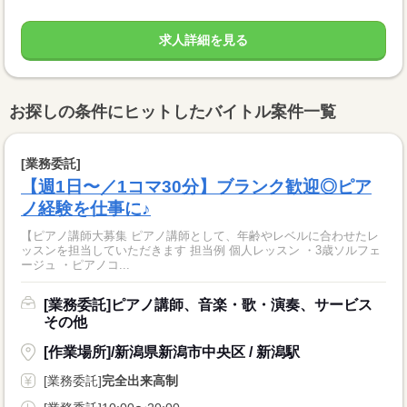
求人詳細を見る
お探しの条件にヒットしたバイトル案件一覧
[業務委託]
【週1日〜／1コマ30分】ブランク歓迎◎ピア
ノ経験を仕事に♪
【ピアノ講師大募集 ピアノ講師として、年齢やレベルに合わせたレ
ッスンを担当していただきます 担当例 個人レッスン ・3歳ソルフェ
ージュ ・ピアノコ...
[業務委託]ピアノ講師、音楽・歌・演奏、サービス
その他
[作業場所]/新潟県新潟市中央区 / 新潟駅
[業務委託]
完全出来高制