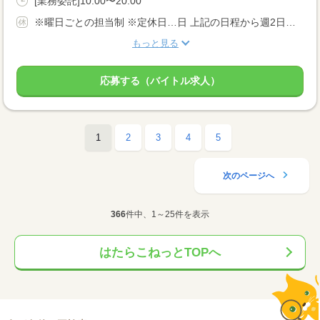
[業務委託]10:00〜20:00
※曜日ごとの担当制 ※定休日…日 上記の日程から週2日〜OK！ 【主婦Aさんのシフト】 (月)お休み♪ (火)15:00~18:00 (水)13:00~18:00 (木)お休み♪ (金)お休み♪ (土)11:00~17:00 (日)お休み♪
もっと見る
応募する（バイトル求人）
1
2
3
4
5
次のページへ
366
件中、1～25件を表示
はたらこねっとTOPへ