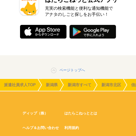
充実の検索機能と便利な通知機能で
アナタのしごと探しをお手伝い！
ページトップへ
派遣社員求人TOP
新潟県
新潟市すべて
新潟市北区
信
ディップ（株）
はたらこねっととは
ヘルプ＆お問い合わせ
利用規約