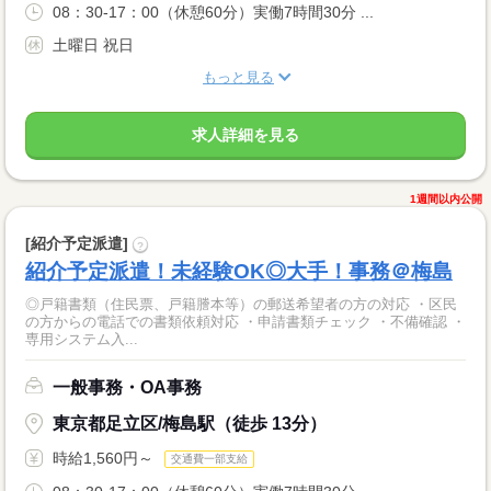
08：30-17：00（休憩60分）実働7時間30分 ...
土曜日 祝日
もっと見る
求人詳細を見る
1週間以内公開
[紹介予定派遣]
?
紹介予定派遣！未経験OK◎大手！事務＠梅島
◎戸籍書類（住民票、戸籍謄本等）の郵送希望者の方の対応 ・区民
の方からの電話での書類依頼対応 ・申請書類チェック ・不備確認 ・
専用システム入...
一般事務・OA事務
東京都足立区/梅島駅（徒歩 13分）
時給1,560円～
交通費一部支給