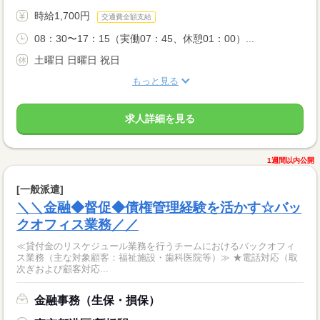
時給1,700円
交通費全額支給
08：30〜17：15（実働07：45、休憩01：00）...
土曜日 日曜日 祝日
もっと見る
求人詳細を見る
1週間以内公開
[一般派遣]
＼＼金融◆督促◆債権管理経験を活かす☆バッ
クオフィス業務／／
≪貸付金のリスケジュール業務を行うチームにおけるバックオフィ
ス業務（主な対象顧客：福祉施設・歯科医院等）≫ ★電話対応（取
次ぎおよび顧客対応...
金融事務（生保・損保）