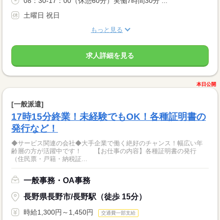
08：30-17：00（休憩60分）実働7時間30分 ...
土曜日 祝日
もっと見る
求人詳細を見る
本日公開
[一般派遣]
17時15分終業！未経験でもOK！各種証明書の
発行など！
◆サービス関連の会社◆大手企業で働く絶好のチャンス！幅広い年
齢層の方が活躍中です！ 【お仕事の内容】各種証明書の発行
（住民票・戸籍・納税証...
一般事務・OA事務
長野県長野市/長野駅（徒歩 15分）
時給1,300円～1,450円
交通費一部支給