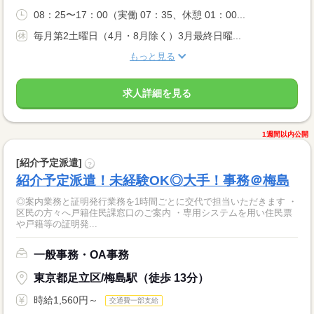
08：25〜17：00（実働 07：35、休憩 01：00...
毎月第2土曜日（4月・8月除く）3月最終日曜...
もっと見る
求人詳細を見る
1週間以内公開
[紹介予定派遣]
?
紹介予定派遣！未経験OK◎大手！事務＠梅島
◎案内業務と証明発行業務を1時間ごとに交代で担当いただきます ・
区民の方々へ戸籍住民課窓口のご案内 ・専用システムを用い住民票
や戸籍等の証明発...
一般事務・OA事務
東京都足立区/梅島駅（徒歩 13分）
時給1,560円～
交通費一部支給