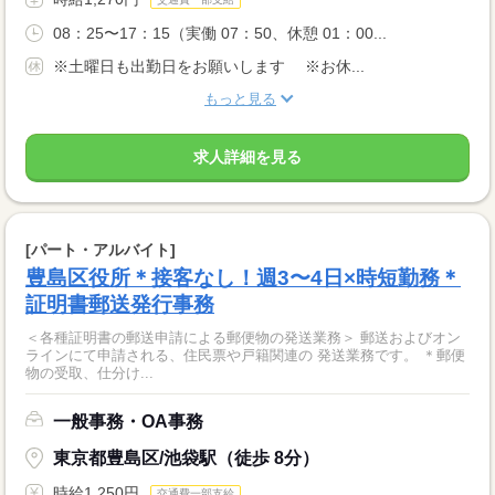
08：25〜17：15（実働 07：50、休憩 01：00...
※土曜日も出勤日をお願いします ※お休...
もっと見る
求人詳細を見る
[パート・アルバイト]
豊島区役所＊接客なし！週3〜4日×時短勤務＊
証明書郵送発行事務
＜各種証明書の郵送申請による郵便物の発送業務＞ 郵送およびオン
ラインにて申請される、住民票や戸籍関連の 発送業務です。 ＊郵便
物の受取、仕分け...
一般事務・OA事務
東京都豊島区/池袋駅（徒歩 8分）
時給1,250円
交通費一部支給