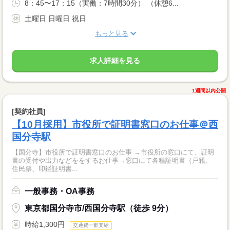
8：45〜17：15（実働：7時間30分） （休憩6...
土曜日 日曜日 祝日
もっと見る
求人詳細を見る
1週間以内公開
[契約社員]
【10月採用】市役所で証明書窓口のお仕事＠西
国分寺駅
【国分寺】市役所で証明書窓口のお仕事 →市役所の窓口にて、証明
書の受付や出力などををするお仕事→窓口にて各種証明書（戸籍、
住民票、印鑑証明書...
一般事務・OA事務
東京都国分寺市/西国分寺駅（徒歩 9分）
時給1,300円
交通費一部支給