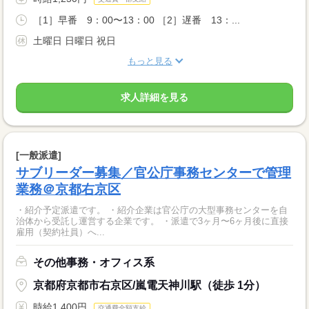
［1］早番 9：00〜13：00 ［2］遅番 13：...
土曜日 日曜日 祝日
もっと見る
求人詳細を見る
[一般派遣]
サブリーダー募集／官公庁事務センターで管理
業務＠京都右京区
・紹介予定派遣です。 ・紹介企業は官公庁の大型事務センターを自
治体から受託し運営する企業です。 ・派遣で3ヶ月〜6ヶ月後に直接
雇用（契約社員）へ...
その他事務・オフィス系
京都府京都市右京区/嵐電天神川駅（徒歩 1分）
時給1,400円
交通費全額支給