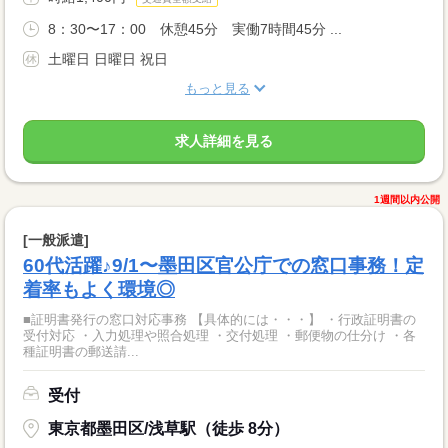
8：30〜17：00 休憩45分 実働7時間45分 ...
土曜日 日曜日 祝日
もっと見る
求人詳細を見る
1週間以内公開
[一般派遣]
60代活躍♪9/1〜墨田区官公庁での窓口事務！定
着率もよく環境◎
■証明書発行の窓口対応事務 【具体的には・・・】 ・行政証明書の
受付対応 ・入力処理や照合処理 ・交付処理 ・郵便物の仕分け ・各
種証明書の郵送請...
受付
東京都墨田区/浅草駅（徒歩 8分）