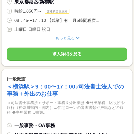
東京都港区/新橋駅
時給1,850円～
交通費全額支給
08：45〜17：10 【残業】有 月5時間程度...
土曜日 日曜日 祝日
もっと見る
求人詳細を見る
[一般派遣]
＜横浜駅＞9：00〜17：00♪司法書士法人での
事務＋外出のお仕事
＜司法書士事務所＞サポート事務＆外出業務 ◆外出業務…区役所や
銀行（神奈川県内・都内）→住宅ローンの審査書類や戸籍などの取
得 ◆事務業務…書類...
一般事務・OA事務