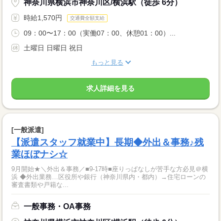
神奈川県横浜市神奈川区/横浜駅（徒歩 6分）
時給1,570円
交通費全額支給
09：00〜17：00（実働07：00、休憩01：00）...
土曜日 日曜日 祝日
もっと見る
求人詳細を見る
[一般派遣]
【派遣スタッフ就業中】長期◆外出＆事務♪残
業ほぼナシ☆
9月開始★＼外出＆事務／■9-17時■座りっぱなしが苦手な方必見＠横
浜 ◆外出業務…区役所や銀行（神奈川県内・都内）→住宅ローンの
審査書類や戸籍な...
一般事務・OA事務