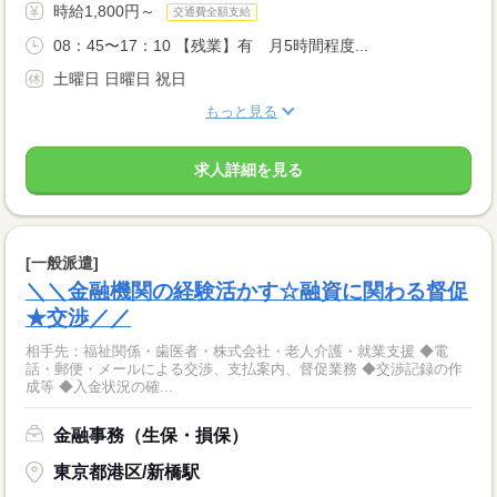
時給1,800円～
交通費全額支給
08：45〜17：10 【残業】有 月5時間程度...
土曜日 日曜日 祝日
もっと見る
求人詳細を見る
[一般派遣]
＼＼金融機関の経験活かす☆融資に関わる督促
★交渉／／
相手先：福祉関係・歯医者・株式会社・老人介護・就業支援 ◆電
話・郵便・メールによる交渉、支払案内、督促業務 ◆交渉記録の作
成等 ◆入金状況の確...
金融事務（生保・損保）
東京都港区/新橋駅