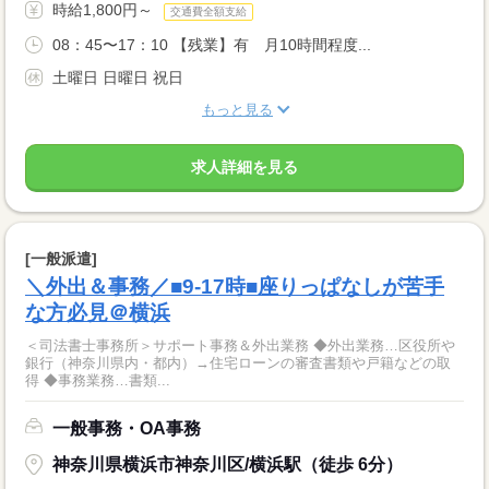
時給1,800円～
交通費全額支給
08：45〜17：10 【残業】有 月10時間程度...
土曜日 日曜日 祝日
もっと見る
求人詳細を見る
[一般派遣]
＼外出＆事務／■9-17時■座りっぱなしが苦手
な方必見＠横浜
＜司法書士事務所＞サポート事務＆外出業務 ◆外出業務…区役所や
銀行（神奈川県内・都内）→住宅ローンの審査書類や戸籍などの取
得 ◆事務業務…書類...
一般事務・OA事務
神奈川県横浜市神奈川区/横浜駅（徒歩 6分）