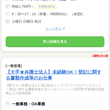
時給1,700円～
交通費全額支給
8：30〜17：15（実働：7時間45分） （休憩6...
土曜日 日曜日 祝日
もっと見る
求人詳細を見る
1週間以内公開
[一般派遣]
【大手★弁護士法人】未経験OK！登記に関す
る書類作成等のお仕事
【駅チカ☆弁護士法人】登記担当としてパラリーガルアシスタント
＜登記に関する書類作成サポートがメイン＞ ◇住民票/戸籍/固定資産
税などの取得調査...
一般事務・OA事務