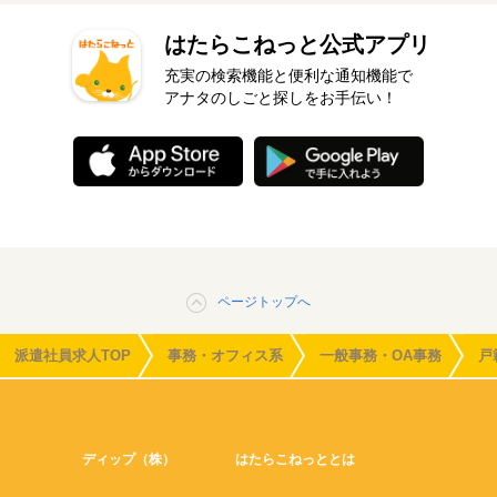
はたらこねっと公式アプリ
充実の検索機能と便利な通知機能で
アナタのしごと探しをお手伝い！
ページトップへ
派遣社員求人TOP
事務・オフィス系
一般事務・OA事務
戸
ディップ（株）
はたらこねっととは