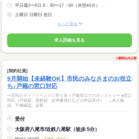
平日週2〜5日 8：30〜17：00（休憩45分） ...
土曜日 日曜日 祝日
もっと見る
求人詳細を見る
1週間以内公開
[契約社員]
9月開始【未経験OK】市民のみなさまのお役立
ち♪戸籍の窓口対応
〜市民のライフイベントに寄り添う戸籍窓口でのオシゴト☆〜 ●窓口
対応（戸籍届、異動届、証明書発行などの申請受付） →本人確
認、不備確認、必要...
受付
大阪府八尾市/近鉄八尾駅（徒歩 5分）
時給1,250円