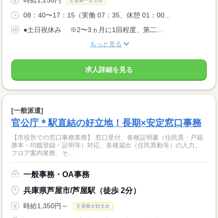
交通費一部支給
08：40〜17：15（実働 07：35、休憩 01：00...
●土日祝休み ※2〜3ヵ月に1回程度、第二...
もっと見る
求人詳細を見る
[一般派遣]
官公庁＊駅直結の好立地！長期×安定窓口事務
【市役所での窓口事務業務】 窓口受付、各種証明書（住民票・戸籍
謄本・印鑑登録・証明等）対応、各種届出（住民異動等）の入力、
フロア案内業務、そ...
一般事務・OA事務
兵庫県芦屋市/芦屋駅（徒歩 2分）
時給1,350円～
交通費全額支給