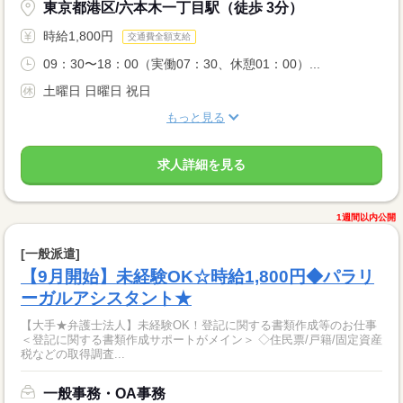
東京都港区/六本木一丁目駅（徒歩 3分）
時給1,800円
交通費全額支給
09：30〜18：00（実働07：30、休憩01：00）...
土曜日 日曜日 祝日
もっと見る
求人詳細を見る
1週間以内公開
[一般派遣]
【9月開始】未経験OK☆時給1,800円◆パラリ
ーガルアシスタント★
【大手★弁護士法人】未経験OK！登記に関する書類作成等のお仕事
＜登記に関する書類作成サポートがメイン＞ ◇住民票/戸籍/固定資産
税などの取得調査...
一般事務・OA事務