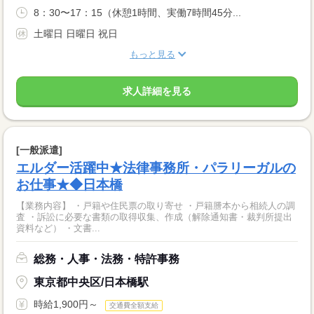
8：30〜17：15（休憩1時間、実働7時間45分...
土曜日 日曜日 祝日
もっと見る
求人詳細を見る
[一般派遣]
エルダー活躍中★法律事務所・パラリーガルの
お仕事★◆日本橋
【業務内容】 ・戸籍や住民票の取り寄せ ・戸籍謄本から相続人の調
査 ・訴訟に必要な書類の取得収集、作成（解除通知書・裁判所提出
資料など） ・文書...
総務・人事・法務・特許事務
東京都中央区/日本橋駅
時給1,900円～
交通費全額支給