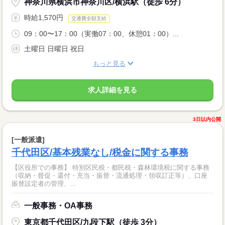
神奈川県横浜市神奈川区/横浜駅（徒歩 6分）
時給1,570円
交通費全額支給
09：00〜17：00（実働07：00、休憩01：00）...
土曜日 日曜日 祝日
もっと見る
求人詳細を見る
3日以内公開
[一般派遣]
千代田区/基本残業なし/税金に関する事務
【区役所での事務】 特別区民税・都民税・森林環境税に関する事務
（収納・督促・還付・充当・振替・流通処理・領収訂正等）、口座
振替設定者の管理、...
一般事務・OA事務
東京都千代田区/九段下駅（徒歩 3分）