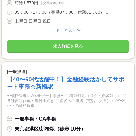
時給1,570円
交通費全額支給
09：00〜17：00（実働07：00、休憩01：00）...
土曜日 日曜日 祝日
もっと見る
求人詳細を見る
[一般派遣]
【40〜60代活躍中！】金融経験活かしてサポ
ート事務☆新橋駅
〜債権管理回収×サポート事務〜 〇電話対応（取次・顧客対応） 〇
各種書類作成・送付手続き 〇顧客への連絡（電話・文書） 〇官公庁
からの資料取得...
一般事務・OA事務
東京都港区/新橋駅（徒歩 10分）