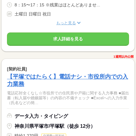
8：15〜17：15 ※残業はほとんどありませ...
土曜日 日曜日 祝日
もっと見る
求人詳細を見る
1週間以内公開
[契約社員]
【平塚ではたらく】電話ナシ・市役所内での入
力業務
電話応対全くなし☆市役所での住民票や戸籍に関する入力事務 ■届出
書（転入届や婚姻届等）の内容の不備チェック ■Excelへの入力作業
（氏名などの簡...
データ入力・タイピング
神奈川県平塚市/平塚駅（徒歩 12分）
時給1,270円
交通費一部支給