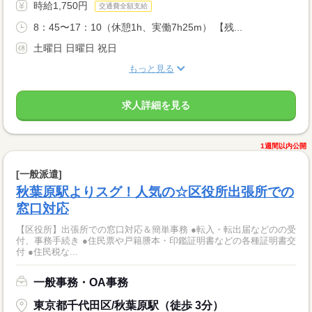
時給1,750円
交通費全額支給
8：45〜17：10（休憩1h、実働7h25m） 【残...
土曜日 日曜日 祝日
もっと見る
求人詳細を見る
1週間以内公開
[一般派遣]
秋葉原駅よりスグ！人気の☆区役所出張所での
窓口対応
【区役所】出張所での窓口対応＆簡単事務 ●転入・転出届などのの受
付、事務手続き ●住民票や戸籍謄本・印鑑証明書などの各種証明書交
付 ●住民税な...
一般事務・OA事務
東京都千代田区/秋葉原駅（徒歩 3分）