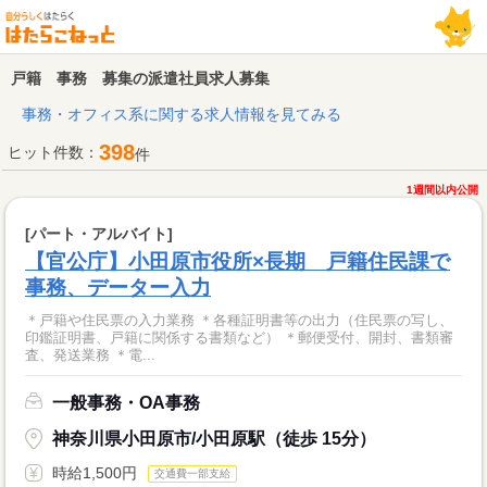
戸籍 事務 募集の派遣社員求人募集
事務・オフィス系に関する求人情報を見てみる
398
ヒット件数：
件
1週間以内公開
[パート・アルバイト]
【官公庁】小田原市役所×長期 戸籍住民課で
事務、データー入力
＊戸籍や住民票の入力業務 ＊各種証明書等の出力（住民票の写し、
印鑑証明書、戸籍に関係する書類など） ＊郵便受付、開封、書類審
査、発送業務 ＊電...
一般事務・OA事務
神奈川県小田原市/小田原駅（徒歩 15分）
時給1,500円
交通費一部支給