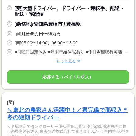
[契]大型ドライバー、ドライバー・運転手、配達・
配送・宅配便
[勤務地]/愛知県豊橋市 / 豊橋駅
[契]
月給45万円〜55万円
[契]05:00〜14:00、06:00〜15:00
■日曜日固定休み ■年末年始休暇あり ■休日希望取得可能 ご家庭の都合でお休み・残業の調整可能です！ 性別や年齢問わず働きやすい環境ですので、 お気軽にご相談ください◎
もっと見る
応募する（バイトル求人）
[契]
＼東北の農家さん活躍中！／寮完備で高収入＊
冬の短期ドライバー
＼冬場限定でタンクローリー運転手を大募集 冬場の出稼ぎ先をお探
しの農家の皆さん 東海急送株式会社で働きませんか 仕事内容 大型タ