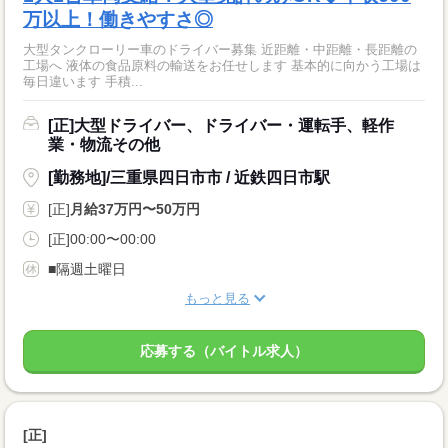
万以上！働きやすさ◎
大型タンクローリー車のドライバー募集 近距離・中距離・長距離の
工場へ 液体の食品原料の輸送をお任せします 基本的に向かう工場は
毎日違います 手積...
[正]大型ドライバー、ドライバー・運転手、軽作
業・物流その他
[勤務地]/三重県四日市市 / 近鉄四日市駅
[正]
月給37万円〜50万円
[正]00:00〜00:00
■隔週土曜日
もっと見る
応募する（バイトル求人）
[正]