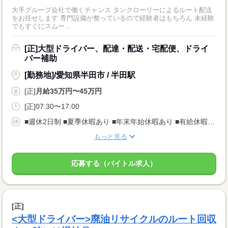
大手グループ会社で働くチャンス タンクローリーによるルート配送
をお任せします 専門設備が整っているので経験者はもちろん 未経験
でもすぐにスムー...
[正]大型ドライバー、配達・配送・宅配便、ドライ
バー補助
[勤務地]/愛知県半田市 / 半田駅
[正]
月給35万円〜45万円
[正]07:30〜17:00
■週休2日制 ■夏季休暇あり ■年末年始休暇あり ■有給休暇は取りやすい仕組みです （1週間連休取得実績あり※閑散期に）
もっと見る
応募する（バイトル求人）
[正]
<大型ドライバー>廃油リサイクルのルート回収