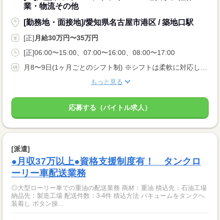
業・物流その他
[勤務地・面接地]/愛知県名古屋市港区 / 築地口駅
[正]
月給30万円〜35万円
[正]06:00〜15:00、07:00〜16:00、08:00〜17:00
月8〜9日(1ヶ月ごとのシフト制) ※シフトは柔軟に対応します ■年間休日107日 ■有給休暇 ■慶弔休暇
もっと見る
応募する（バイトル求人）
[派遣]
●月収37万以上●資格支援制度有！ タンクロ
ーリー車配送業務
◎大型ローリー車での重油の配送業務 商材：重油 積込先：石油工場
納品先：製造工場 配送件数：3-4件 積込方法 バキュームをタンクへ
装着し ボタン操...