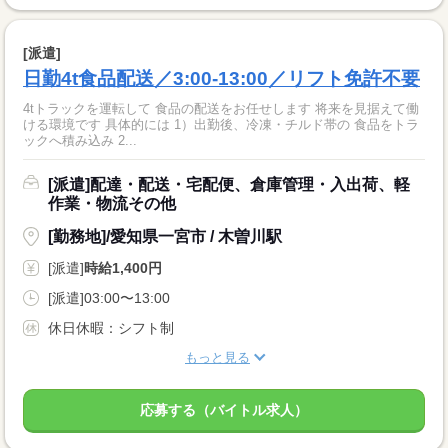
[派遣]
日勤4t食品配送／3:00-13:00／リフト免許不要
4tトラックを運転して 食品の配送をお任せします 将来を見据えて働
ける環境です 具体的には 1）出勤後、冷凍・チルド帯の 食品をトラ
ックへ積み込み 2...
[派遣]配達・配送・宅配便、倉庫管理・入出荷、軽
作業・物流その他
[勤務地]/愛知県一宮市 / 木曽川駅
[派遣]
時給1,400円
[派遣]03:00〜13:00
休日休暇：シフト制
もっと見る
応募する（バイトル求人）