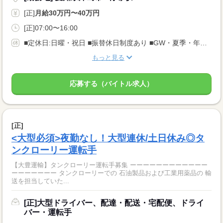
[正]
月給30万円〜40万円
[正]07:00〜16:00
■定休日:日曜・祝日 ■振替休日制度あり ■GW・夏季・年末年始休暇あり 基本9〜10日間の中で平均5日を取得しています◎ ■有給休暇、慶長休暇あり
もっと見る
応募する（バイトル求人）
[正]
<大型必須>夜勤なし！大型連休/土日休み◎タ
ンクローリー運転手
【大豊運輸】タンクローリー運転手募集 ーーーーーーーーーーーー
ーーーーーーー タンクローリーでの 石油製品および工業用薬品の 輸
送を担当していた...
[正]大型ドライバー、配達・配送・宅配便、ドライ
バー・運転手