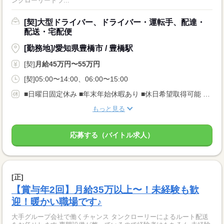
ンクローリードラ...
[契]大型ドライバー、ドライバー・運転手、配達・
配送・宅配便
[勤務地]/愛知県豊橋市 / 豊橋駅
[契]
月給45万円〜55万円
[契]05:00〜14:00、06:00〜15:00
■日曜日固定休み ■年末年始休暇あり ■休日希望取得可能 ご家庭の都合でお休み・残業の調整可能です！ 性別や年齢問わず働きやすい環境ですので、 お気軽にご相談ください◎
もっと見る
応募する（バイトル求人）
[正]
【賞与年2回】月給35万以上〜！未経験も歓
迎！暖かい職場です♪
大手グループ会社で働くチャンス タンクローリーによるルート配送