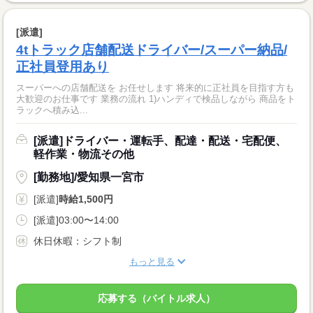
[派遣]
4tトラック店舗配送ドライバー/スーパー納品/
正社員登用あり
スーパーへの店舗配送を お任せします 将来的に正社員を目指す方も
大歓迎のお仕事です 業務の流れ 1)ハンディで検品しながら 商品をト
ラックへ積み込...
[派遣]ドライバー・運転手、配達・配送・宅配便、
軽作業・物流その他
[勤務地]/愛知県一宮市
[派遣]
時給1,500円
[派遣]03:00〜14:00
休日休暇：シフト制
もっと見る
応募する（バイトル求人）