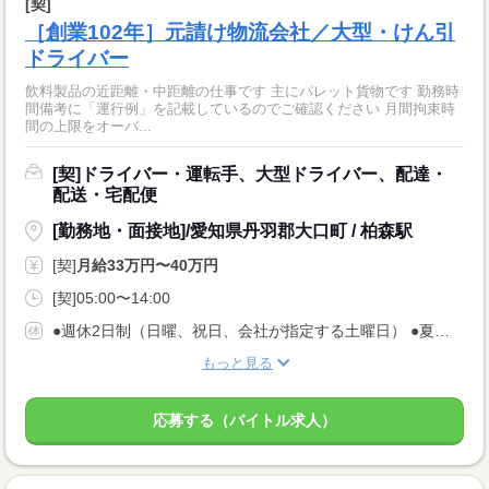
[契]
［創業102年］元請け物流会社／大型・けん引
ドライバー
飲料製品の近距離・中距離の仕事です 主にパレット貨物です 勤務時
間備考に「運行例」を記載しているのでご確認ください 月間拘束時
間の上限をオーバ...
[契]ドライバー・運転手、大型ドライバー、配達・
配送・宅配便
[勤務地・面接地]/愛知県丹羽郡大口町 / 柏森駅
[契]
月給33万円〜40万円
[契]05:00〜14:00
●週休2日制（日曜、祝日、会社が指定する土曜日） ●夏季・GW・年末年始 ●慶弔、産前産後、育児・介護・看護休暇 ●年次有給休暇（規定による） ★年間休日105日
もっと見る
応募する（バイトル求人）