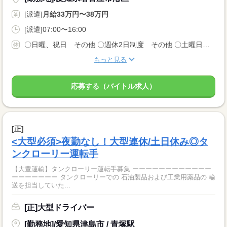
[派遣]
月給33万円〜38万円
[派遣]07:00〜16:00
〇日曜、祝日 その他 〇週休2日制度 その他 〇土曜日は月3回休み 〇会社カレンダーあり
もっと見る
応募する（バイトル求人）
[正]
<大型必須>夜勤なし！大型連休/土日休み◎タ
ンクローリー運転手
【大豊運輸】タンクローリー運転手募集 ーーーーーーーーーーーー
ーーーーーーー タンクローリーでの 石油製品および工業用薬品の 輸
送を担当していた...
[正]大型ドライバー
[勤務地]/愛知県津島市 / 青塚駅