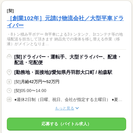
[契]
［創業102年］元請け物流会社／大型平車ドラ
イバー
・8トン積み平ボデー 8t平車による3トンタンク、1tコンテナ等の地
場配送を担当して頂きます 納品先での液体を移し替える作業（移
液）がメインとなりま...
[契]ドライバー・運転手、大型ドライバー、配達・
配送・宅配便
[勤務地・面接地]/愛知県丹羽郡大口町 / 柏森駅
[契]
月給42万円〜52万円
[契]05:00〜14:00
●週休2日制（日曜、祝日、会社が指定する土曜日） ●夏季・GW・年末年始 ●慶弔、産前産後、育児・介護・看護休暇 ●年次有給休暇（規定による） ★年間休日105日
もっと見る
応募する（バイトル求人）