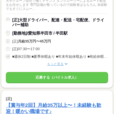
大手グループ会社で働くチャンス タンクローリーによるルート配送
をお任せします 専門設備が整っているので経験者はもちろん 未経験
でもすぐにスムー...
[正]大型ドライバー、配達・配送・宅配便、ドライ
バー補助
[勤務地]/愛知県半田市 / 半田駅
[正]
月給35万円〜45万円
[正]07:30〜17:00
■週休2日制 ■夏季休暇あり ■年末年始休暇あり ■有給休暇は取りやすい仕組みです （1週間連休取得実績あり※閑散期に）
もっと見る
応募する（バイトル求人）
[正]
【賞与年2回】月給35万以上〜！未経験も歓
迎！暖かい職場です♪