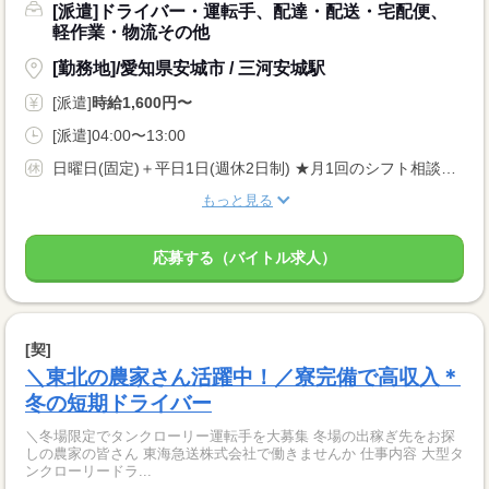
[派遣]ドライバー・運転手、配達・配送・宅配便、
軽作業・物流その他
[勤務地]/愛知県安城市 / 三河安城駅
[派遣]
時給1,600円〜
[派遣]04:00〜13:00
日曜日(固定)＋平日1日(週休2日制) ★月1回のシフト相談OK！(事前申告)
もっと見る
応募する（バイトル求人）
[契]
＼東北の農家さん活躍中！／寮完備で高収入＊
冬の短期ドライバー
＼冬場限定でタンクローリー運転手を大募集 冬場の出稼ぎ先をお探
しの農家の皆さん 東海急送株式会社で働きませんか 仕事内容 大型タ
ンクローリードラ...