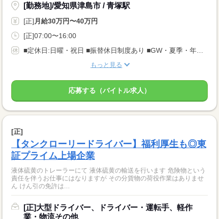
[勤務地]/愛知県津島市 / 青塚駅
[正]
月給30万円〜40万円
[正]07:00〜16:00
■定休日:日曜・祝日 ■振替休日制度あり ■GW・夏季・年末年始休暇あり 基本9〜10日間の中で平均5日を取得しています◎ ■有給休暇、慶長休暇あり
もっと見る
応募する（バイトル求人）
[正]
【タンクローリードライバー】福利厚生も◎東
証プライム上場企業
液体硫黄のトレーラーにて 液体硫黄の輸送を行います 危険物という
責任を伴うお仕事にはなりますが その分貨物の荷役作業はありませ
ん けん引の免許は...
[正]大型ドライバー、ドライバー・運転手、軽作
業・物流その他