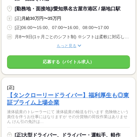
[勤務地・面接地]/愛知県名古屋市港区 / 築地口駅
[正]
月給30万円〜35万円
[正]06:00〜15:00、07:00〜16:00、08:00〜17:00
月8〜9日(1ヶ月ごとのシフト制) ※シフトは柔軟に対応します ■年間休日107日 ■有給休暇 ■慶弔休暇
もっと見る
応募する（バイトル求人）
[正]
【タンクローリードライバー】福利厚生も◎東
証プライム上場企業
液体硫黄のトレーラーにて 液体硫黄の輸送を行います 危険物という
責任を伴うお仕事にはなりますが その分貨物の荷役作業はありませ
ん けん引の免許は...
[正]大型ドライバー、ドライバー・運転手、軽作