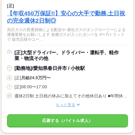
[正]
【年収450万保証!!】安心の大手で勤務,土日祝
の完全週休2日制◎
高圧ガスの普通貨物による配送や 液化ガスのタンクローリーによる
運搬業務をお願いします 各種ガスが入ったボンベを 4〜7tトラック
で 販売店様やユー...
[正]大型ドライバー、ドライバー・運転手、軽作
業・物流その他
[勤務地]/愛知県春日井市 / 小牧駅
[正]
月給24.5万円〜
[正]08:00〜17:00
週休2日制 土日祝の休みに加えてその他休日あり ■年間休日…105日 【休暇】 ■年末年始・夏季休暇 ■有給休暇：入社半年後10日付与
もっと見る
応募する（バイトル求人）