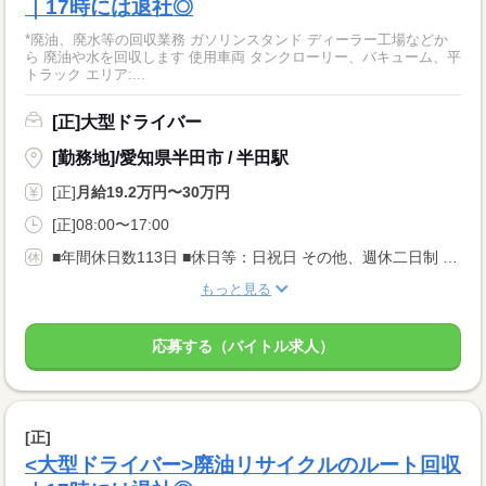
｜17時には退社◎
*廃油、廃水等の回収業務 ガソリンスタンド ディーラー工場などか
ら 廃油や水を回収します 使用車両 タンクローリー、バキューム、平
トラック エリア:...
[正]大型ドライバー
[勤務地]/愛知県半田市 / 半田駅
[正]
月給19.2万円〜30万円
[正]08:00〜17:00
■年間休日数113日 ■休日等：日祝日 その他、週休二日制 その他 ※土曜は毎月第1のみ出勤 他は休み ■夏季・年末年始・慶弔 ■6ヶ月経過後の年次有給休暇日数10日
もっと見る
応募する（バイトル求人）
[正]
<大型ドライバー>廃油リサイクルのルート回収