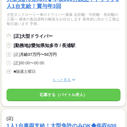
人1台支給！賞与年3回
大型タンクローリー車のドライバー募集 近距離・中距離・長距離の
工場へ 液体の食品原料の輸送をお任せします 基本的に向かう工場は
毎日違います 手積...
[正]大型ドライバー
[勤務地]/愛知県知多市 / 長浦駅
[正]
月給37万円〜50万円
[正]00:00〜00:00
■隔週土曜日
もっと見る
応募する（バイトル求人）
[正]
1人1台車両支給！大型免許のみOK◆年収600