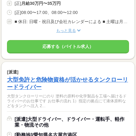
[正]
月給30万円〜35万円
[正]08:00〜17:00、08:00〜12:00
■ 休日: 日曜・祝日及び会社カレンダーによる ■ 土曜は月2回の休みあり ■ 年間休日97日 ■ 年次有給休暇
もっと見る
応募する（バイトル求人）
[派遣]
大型免許と危険物資格が活かせるタンクローリ
ードライバー
大型タンクローリーにのり 塗料の原料や化学製品を工場へ届けるド
ライバーのお仕事です お仕事の流れ 1）指定の拠点にて液体原料な
どをタンクへ注入 2...
[派遣]大型ドライバー、ドライバー・運転手、軽作
業・物流その他
[勤務地]/愛知県名古屋市港区