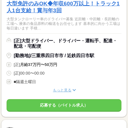
大型免許のみOK◆年収600万以上！トラック1
人1台支給！賞与年3回
大型タンクローリー車のドライバー募集 近距離・中距離・長距離の
工場へ 液体の食品原料の輸送をお任せします 基本的に向かう工場は
毎日違います 手積...
[正]大型ドライバー、ドライバー・運転手、配達・
配送・宅配便
[勤務地]/三重県四日市市 / 近鉄四日市駅
[正]
月給37万円〜50万円
[正]00:00〜00:00
■隔週土曜日
もっと見る
応募する（バイトル求人）