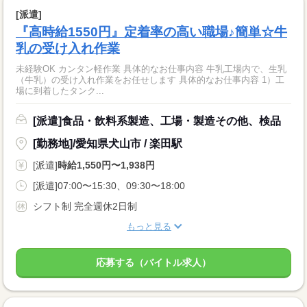
[派遣]
『高時給1550円』定着率の高い職場♪簡単☆牛
乳の受け入れ作業
未経験OK カンタン軽作業 具体的なお仕事内容 牛乳工場内で、生乳
（牛乳）の受け入れ作業をお任せします 具体的なお仕事内容 1）工
場に到着したタンク...
[派遣]食品・飲料系製造、工場・製造その他、検品
[勤務地]/愛知県犬山市 / 楽田駅
[派遣]
時給1,550円〜1,938円
[派遣]07:00〜15:30、09:30〜18:00
シフト制 完全週休2日制
もっと見る
応募する（バイトル求人）