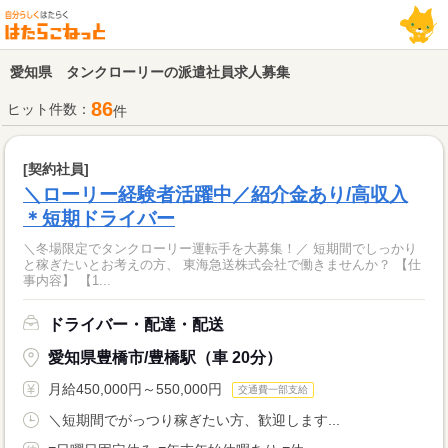
愛知県 タンクローリーの派遣社員求人募集
86
ヒット件数：
件
[契約社員]
＼ローリー経験者活躍中／紹介金あり/高収入
＊短期ドライバー
＼冬場限定でタンクローリー運転手を大募集！／ 短期間でしっかり
と稼ぎたいとお考えの方、 東海急送株式会社で働きませんか？ 【仕
事内容】 【1...
ドライバー・配達・配送
愛知県豊橋市/豊橋駅（車 20分）
月給450,000円～550,000円
交通費一部支給
＼短期間でがっつり稼ぎたい方、歓迎します...