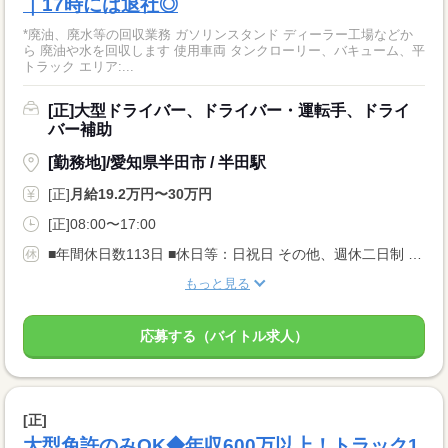
｜17時には退社◎
*廃油、廃水等の回収業務 ガソリンスタンド ディーラー工場などか
ら 廃油や水を回収します 使用車両 タンクローリー、バキューム、平
トラック エリア:...
[正]大型ドライバー、ドライバー・運転手、ドライ
バー補助
[勤務地]/愛知県半田市 / 半田駅
[正]
月給19.2万円〜30万円
[正]08:00〜17:00
■年間休日数113日 ■休日等：日祝日 その他、週休二日制 その他 ※土曜は毎月第1のみ出勤 他は休み ■夏季・年末年始・慶弔 ■6ヶ月経過後の年次有給休暇日数10日
もっと見る
応募する（バイトル求人）
[正]
大型免許のみOK◆年収600万以上！トラック1