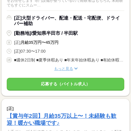
をお任せします 専門設備が整っているので経験者はもちろん 未経験
でもすぐにスムー...
[正]大型ドライバー、配達・配送・宅配便、ドライ
バー補助
[勤務地]/愛知県半田市 / 半田駅
[正]
月給35万円〜45万円
[正]07:30〜17:00
■週休2日制 ■夏季休暇あり ■年末年始休暇あり ■有給休暇は取りやすい仕組みです （1週間連休取得実績あり※閑散期に）
もっと見る
応募する（バイトル求人）
[正]
【賞与年2回】月給35万以上〜！未経験も歓
迎！暖かい職場です♪