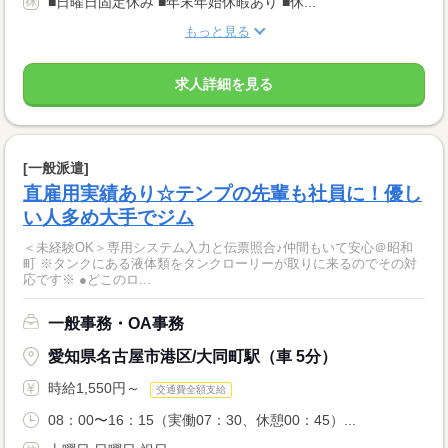
■日曜日固定休み ■年末年始休暇あり ■休...
もっと見る
求人詳細を見る
[一般派遣]
直雇用実績あり☆テンプの先輩も社員に！優し
い人多め大手でジム
＜未経験OK＞専用システム入力と伝票照合♪仲間もいて安心＠昭和
町 ※タンクにある液体類をタンクローリーが取りに来るのでその対
応です※ ●どこのロ...
一般事務・OA事務
愛知県名古屋市港区/大同町駅（車 5分）
時給1,550円～
交通費全額支給
08：00〜16：15（実働07：30、休憩00：45）...