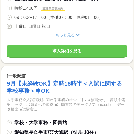
時給1,400円
交通費全額支給
09：00〜17：00（実働07：00、休憩01：00）...
土曜日 日曜日 祝日
もっと見る
求人詳細を見る
[一般派遣]
9月【未経験OK】定時16時半＜入試に関する
学校事務＞車OK
大学事務☆入試試験に関わる事務のオシゴト♪ ●願書受付、書類不備
チェック、出願者への連絡 ●出願書類のデータ入力（excel）、デー
タ抽出 ●試験実...
学校・大学事務・図書館
愛知県長久手市/芸大通駅（徒歩 10分）