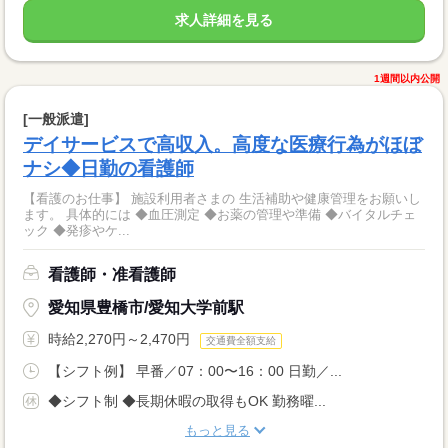
求人詳細を見る
1週間以内公開
[一般派遣]
デイサービスで高収入。高度な医療行為がほぼ
ナシ◆日勤の看護師
【看護のお仕事】 施設利用者さまの 生活補助や健康管理をお願いし
ます。 具体的には ◆血圧測定 ◆お薬の管理や準備 ◆バイタルチェ
ック ◆発疹やケ...
看護師・准看護師
愛知県豊橋市/愛知大学前駅
時給2,270円～2,470円
交通費全額支給
【シフト例】 早番／07：00〜16：00 日勤／...
◆シフト制 ◆長期休暇の取得もOK 勤務曜...
もっと見る