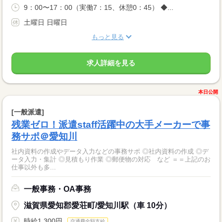
9：00〜17：00（実働7：15、休憩0：45） ◆...
土曜日 日曜日
もっと見る
求人詳細を見る
本日公開
[一般派遣]
残業ゼロ！派遣staff活躍中の大手メーカーで事
務サポ＠愛知川
社内資料の作成やデータ入力などの事務サポ ◎社内資料の作成 ◎デ
ータ入力・集計 ◎見積もり作業 ◎郵便物の対応 など ＝＝上記のお
仕事以外も多...
一般事務・OA事務
滋賀県愛知郡愛荘町/愛知川駅（車 10分）
時給1,300円
交通費全額支給