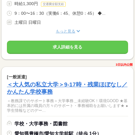
時給1,300円
交通費全額支給
9：00〜16：30（実働6：45、休憩0：45） ◆...
土曜日 日曜日
もっと見る
求人詳細を見る
3日以内公開
[一般派遣]
＜大人気の私立大学＞9-17時・残業ほぼなし／
かんたん学校事務
＜教務課でのサポート事務＞大学事務＿未経験OK！環境GOOD ★基
本的には所属の職員の方々のサポート・事務補助をお願いします★ ●
学生情報などのデー...
学校・大学事務・図書館
愛知県豊橋市/愛知大学前駅（徒歩 1分）