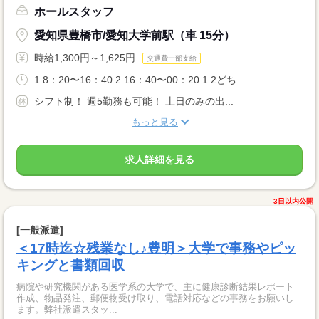
ホールスタッフ
愛知県豊橋市/愛知大学前駅（車 15分）
時給1,300円～1,625円
交通費一部支給
1.8：20〜16：40 2.16：40〜00：20 1.2どち...
シフト制！ 週5勤務も可能！ 土日のみの出...
もっと見る
求人詳細を見る
3日以内公開
[一般派遣]
＜17時迄☆残業なし♪豊明＞大学で事務やピッ
キングと書類回収
病院や研究機関がある医学系の大学で、主に健康診断結果レポート
作成、物品発注、郵便物受け取り、電話対応などの事務をお願いし
ます。弊社派遣スタッ...