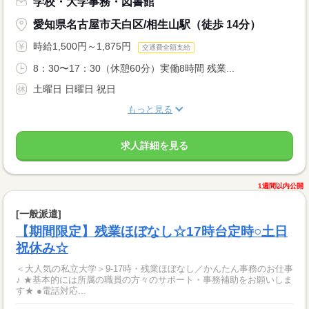
学校・大学事務・図書館
愛知県名古屋市天白区/相生山駅（徒歩 14分）
時給1,500円～1,875円
交通費全額支給
8：30〜17：30（休憩60分）実働8時間 残業...
土曜日 日曜日 祝日
もっと見る
求人詳細を見る
1週間以内公開
[一般派遣]
【期間限定】残業ほぼなし☆17時台定時○土日
祝休み☆
＜大人気の私立大学＞9-17時・残業ほぼなし／かんたん事務のお仕事
♪ ★基本的には所属の職員の方々のサポート・事務補助をお願いしま
す★ ●電話対応...