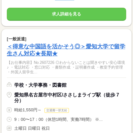
求人詳細を見る
[一般派遣]
＜得意な中国語を活かそう◎＞愛知大学で留学
生さん対応★長期★
【お仕事内容】No.2607226 ◎わからないことは聞きやすい安心環境
♪ ・電話対応 ・窓口対応 ・書類作成 ・証明書作成 ・教室予約管理
・外国人留学生...
学校・大学事務・図書館
愛知県名古屋市中村区/ささしまライブ駅（徒歩 7
分）
時給1,550円～
交通費一部支給
9：00〜17：00（休憩1時間、実働7時間） ※...
土曜日 日曜日 祝日