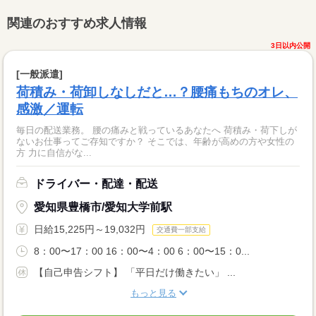
関連のおすすめ求人情報
3日以内公開
[一般派遣]
荷積み・荷卸しなしだと…？腰痛もちのオレ、
感激／運転
毎日の配送業務。 腰の痛みと戦っているあなたへ 荷積み・荷下しが
ないお仕事ってご存知ですか？ そこでは、年齢が高めの方や女性の
方 力に自信がな...
ドライバー・配達・配送
愛知県豊橋市/愛知大学前駅
日給15,225円～19,032円
交通費一部支給
8：00〜17：00 16：00〜4：00 6：00〜15：0...
【自己申告シフト】 「平日だけ働きたい」 ...
もっと見る