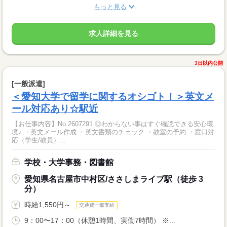
もっと見る
求人詳細を見る
3日以内公開
[一般派遣]
＜愛知大学で留学に関するオシゴト！＞英文メ
ール対応あり☆駅近
【お仕事内容】No.2607291 ◎わからない事はすぐ確認できる安心環
境♪ ・英文メール作成 ・英文書類のチェック ・教室の予約 ・窓口対
応（学生/教員）...
学校・大学事務・図書館
愛知県名古屋市中村区/ささしまライブ駅（徒歩 3
分）
時給1,550円～
交通費一部支給
9：00〜17：00（休憩1時間、実働7時間） ※...