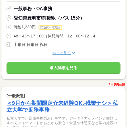
一般事務・OA事務
愛知県豊明市/前後駅（バス 15分）
時給1,230円
交通費一部支給
●8：45〜17：00（休憩時間・12：00〜12：4...
土曜日 日曜日 祝日
もっと見る
求人詳細を見る
3日以内公開
[一般派遣]
＜9月から期間限定☆未経験OK♪残業ナシ＞私
立大学で庶務事務
私立大学で、庶務事務のお仕事です。データ入力がメイン☆書類は
すべてフォーマットがあるから安心！食堂や休憩室など学内施設の