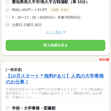
愛知県長久手市/長久手古戦場駅（車 10分）
時給1,450円～1,813円
交通費一部支給
8：30〜17：00（休憩60分）実働7時間30分
土曜日 日曜日 祝日
もっと見る
求人詳細を見る
本日公開
[一般派遣]
【10月スタート＊無料Pあり】人気の大学事務
のお仕事！
大学内の学生サービス部門でのお仕事になります。 クラブ部活動の
窓口対応として、クラブ活動の会計チェック、補助金の申し込み受
付・不備チェック、...
学校・大学事務・図書館