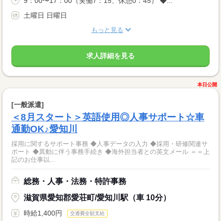
9：00〜17：00（実働7：15、休憩0：45） ◆...
土曜日 日曜日
もっと見る
求人詳細を見る
本日公開
[一般派遣]
＜8月スタート＞英語使用◎人事サポート☆車
通勤OK♪愛知川
採用に関するサポート事務 ◆人事データの入力 ◆採用・研修関連サ
ポート ◆異動に伴う事務手続き ◆海外担当者との英文メール ＝＝上
記のお仕事以...
総務・人事・法務・特許事務
滋賀県愛知郡愛荘町/愛知川駅（車 10分）
時給1,400円
交通費全額支給