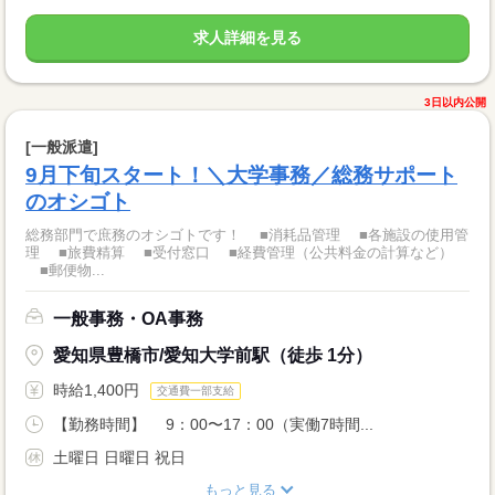
求人詳細を見る
3日以内公開
[一般派遣]
9月下旬スタート！＼大学事務／総務サポート
のオシゴト
総務部門で庶務のオシゴトです！ ■消耗品管理 ■各施設の使用管
理 ■旅費精算 ■受付窓口 ■経費管理（公共料金の計算など）
■郵便物...
一般事務・OA事務
愛知県豊橋市/愛知大学前駅（徒歩 1分）
時給1,400円
交通費一部支給
【勤務時間】 9：00〜17：00（実働7時間...
土曜日 日曜日 祝日
もっと見る