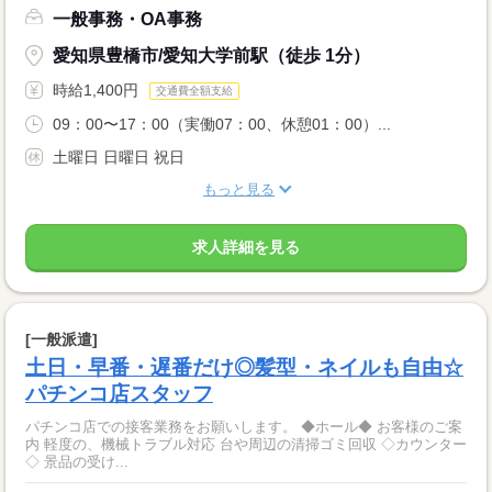
一般事務・OA事務
愛知県豊橋市/愛知大学前駅（徒歩 1分）
時給1,400円
交通費全額支給
09：00〜17：00（実働07：00、休憩01：00）...
土曜日 日曜日 祝日
もっと見る
求人詳細を見る
[一般派遣]
土日・早番・遅番だけ◎髪型・ネイルも自由☆
パチンコ店スタッフ
パチンコ店での接客業務をお願いします。 ◆ホール◆ お客様のご案
内 軽度の、機械トラブル対応 台や周辺の清掃ゴミ回収 ◇カウンター
◇ 景品の受け...