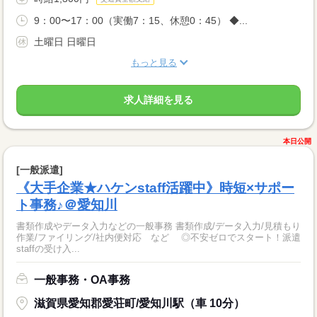
9：00〜17：00（実働7：15、休憩0：45） ◆...
土曜日 日曜日
もっと見る
求人詳細を見る
本日公開
[一般派遣]
《大手企業★ハケンstaff活躍中》時短×サポー
ト事務♪＠愛知川
書類作成やデータ入力などの一般事務 書類作成/データ入力/見積もり
作業/ファイリング/社内便対応 など ◎不安ゼロでスタート！派遣
staffの受け入...
一般事務・OA事務
滋賀県愛知郡愛荘町/愛知川駅（車 10分）