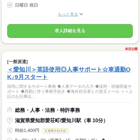
日曜日 祝日
もっと見る
求人詳細を見る
本日公開
[一般派遣]
＜愛知川＞英語使用◎人事サポート☆車通勤O
K♪9月スタート
採用に関するサポート事務 ◆人事データの入力 ◆採用・研修関連サ
ポート ◆異動に伴う事務手続き ◆海外担当者との英文メール ＝＝上
記のお仕事以...
総務・人事・法務・特許事務
滋賀県愛知郡愛荘町/愛知川駅（車 10分）
時給1,400円
交通費全額支給