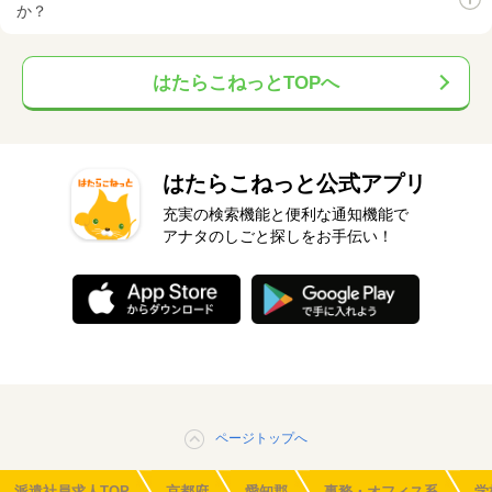
か？
はたらこねっとTOPへ
はたらこねっと公式アプリ
充実の検索機能と便利な通知機能で
アナタのしごと探しをお手伝い！
ページトップへ
派遣社員求人TOP
京都府
愛知郡
事務・オフィス系
学