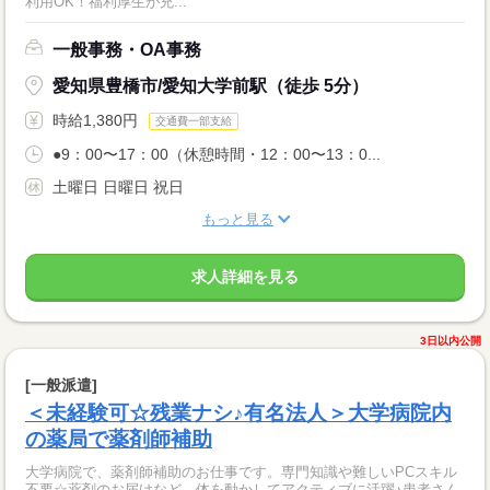
利用OK！福利厚生が充...
一般事務・OA事務
愛知県豊橋市/愛知大学前駅（徒歩 5分）
時給1,380円
交通費一部支給
●9：00〜17：00（休憩時間・12：00〜13：0...
土曜日 日曜日 祝日
もっと見る
求人詳細を見る
3日以内公開
[一般派遣]
＜未経験可☆残業ナシ♪有名法人＞大学病院内
の薬局で薬剤師補助
大学病院で、薬剤師補助のお仕事です。専門知識や難しいPCスキル
不要☆薬剤のお届けなど、体を動かしてアクティブに活躍♪患者さん