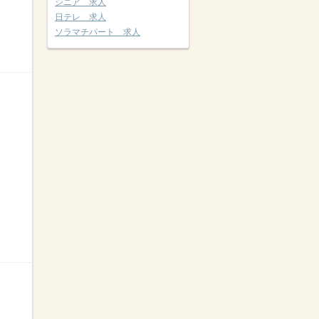
シニア 求人
日テレ 求人
ソラマチパート 求人