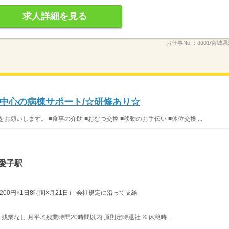
求人詳細を見る
お仕事No.：
dd01/宮城県
中心の病棟サポート/☆研修あり☆
願いします。 ■食事の介助 ■おむつ交換 ■移動のお手伝い ■体位交換 ...
愛子駅
1200円×1日8時間×月21日） 会社規定に沿って支給
 残業なし 月平均残業時間20時間以内 原則定時退社 ※休憩時...