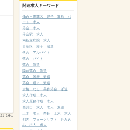
関連求人キーワード
仙台市青葉区 愛子 事務 パ
ート 求人
落合 求人
落合駅 求人
南折立病院 求人
青葉区 愛子 派遣
落合 アルバイト
落合 バイト
落合 派遣
陸前落合 派遣
落合 興産 派遣
落合 週２ 派遣
資格 なし 美作落合 派遣
求人作成 求人
求人原稿作成 求人
西川口 求人 求人 派遣
土木 求人 奈良 土木 求人
221_1◆tg
都内 フォークリフト 住み込
み 求人 求人