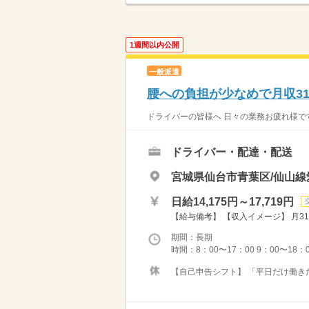
1週間以内公開
一般派遣
腰への負担が少なめで月収31
ドライバーの皆様へ 日々の業務お疲れ様です
ドライバー・配達・配送
宮城県仙台市青葉区/仙山線
日給14,175円～17,719円
【給与備考】 【収入イメージ】 月31
期間：長期
時間：8：00〜17：00 9：00〜18：
【自己申告シフト】 「平日だけ働きた