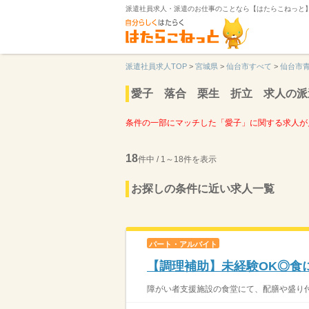
派遣社員求人・派遣のお仕事のことなら【はたらこねっと
派遣社員求人TOP
>
宮城県
>
仙台市すべて
>
仙台市
愛子 落合 栗生 折立 求人の派
条件の一部にマッチした「愛子」に関する求人が
18
件中 / 1～18件を表示
お探しの条件に近い求人一覧
パート・アルバイト
【調理補助】未経験OK◎食
障がい者支援施設の食堂にて、配膳や盛り付