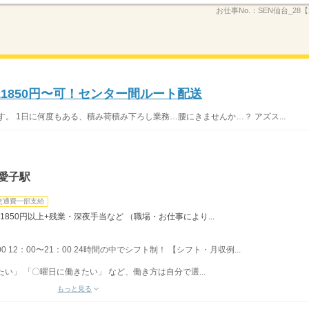
お仕事No.：
SEN仙台_28【
1850円〜可！センター間ルート配送
。 1日に何度もある、積み荷積み下ろし業務…腰にきませんか…？ アズス...
愛子駅
交通費一部支給
1850円以上+残業・深夜手当など （職場・お仕事により...
00 12：00〜21：00 24時間の中でシフト制！ 【シフト・月収例...
い」 「〇曜日に働きたい」 など、働き方は自分で選...
もっと見る