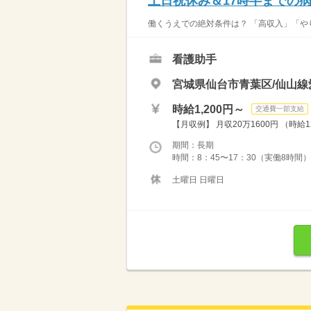
土日祝休み＆17時半までの
働くうえでの絶対条件は？ 「高収入」「やり
看護助手
宮城県仙台市青葉区/仙山線
時給1,200円～
交通費一部支給
【月収例】 月収20万1600円 （時給
期間：長期
時間：8：45〜17：30（実働8時間）
土曜日 日曜日