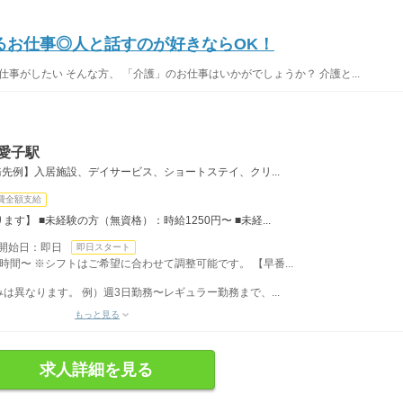
るお仕事◎人と話すのが好きならOK！
仕事がしたい そんな方、 「介護」のお仕事はいかがでしょうか？ 介護と...
愛子駅
先例】入居施設、デイサービス、ショートステイ、クリ...
費全額支給
】 ■未経験の方（無資格）：時給1250円〜 ■未経...
開始日：即日
即日スタート
時間〜 ※シフトはご希望に合わせて調整可能です。 【早番...
異なります。 例）週3日勤務〜レギュラー勤務まで、...
もっと見る
求人詳細を見る