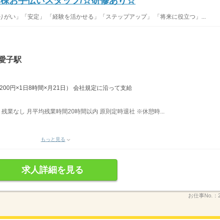
病棟お手伝いスタッフ/☆研修あり☆
がい」「安定」 「経験を活かせる」「ステップアップ」 「将来に役立つ」...
愛子駅
1200円×1日8時間×月21日） 会社規定に沿って支給
 残業なし 月平均残業時間20時間以内 原則定時退社 ※休憩時...
もっと見る
求人詳細を見る
お仕事No.：