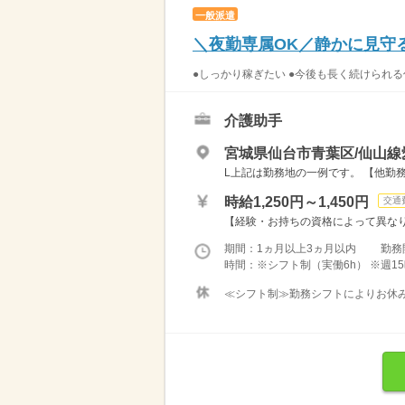
一般派遣
＼夜勤専属OK／静かに見守
●しっかり稼ぎたい ●今後も長く続けられる
介護助手
宮城県仙台市青葉区/仙山線
L上記は勤務地の一例です。 【他勤務
時給1,250円～1,450円
交通
【経験・お持ちの資格によって異なります
期間：1ヵ月以上3ヵ月以内 勤務
時間：※シフト制（実働6h） ※週15
≪シフト制≫勤務シフトによりお休みは