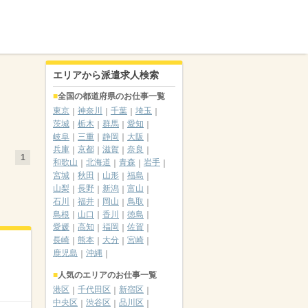
エリアから派遣求人検索
全国の都道府県のお仕事一覧
東京
神奈川
千葉
埼玉
茨城
栃木
群馬
愛知
岐阜
三重
静岡
大阪
兵庫
京都
滋賀
奈良
1
和歌山
北海道
青森
岩手
宮城
秋田
山形
福島
山梨
長野
新潟
富山
石川
福井
岡山
鳥取
島根
山口
香川
徳島
愛媛
高知
福岡
佐賀
長崎
熊本
大分
宮崎
鹿児島
沖縄
人気のエリアのお仕事一覧
港区
千代田区
新宿区
中央区
渋谷区
品川区