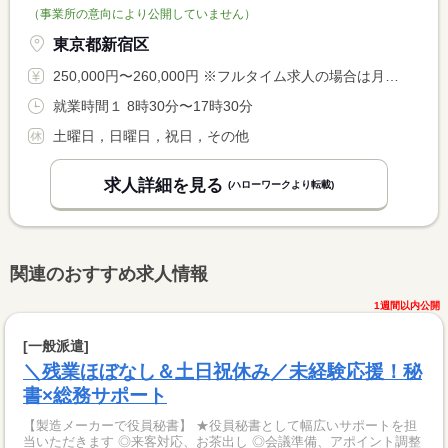
（事業所の意向により公開していません）
東京都新宿区
250,000円〜260,000円 ※フルタイム求人の場合は月額（換算額）、パート求人の場合は時間額を表示しています。
就業時間１ 8時30分〜17時30分
土曜日，日曜日，祝日，その他
求人詳細を見る
(ハローワークより転載)
関連のおすすめ求人情報
1週間以内公開
[一般派遣]
＼残業ほぼなし＆土日祝休み／未経験応援！秘
書×総務サポート
【製造メーカーで役員秘書】 ★役員秘書として幅広いサポートを担
当いただきます ◎来客対応、お茶出し ◎会議準備、アポイント調整