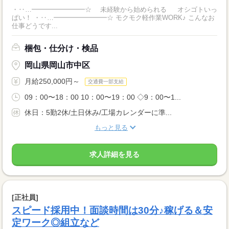
・‥…━━━━━━━━☆ 未経験から始められる オシゴトいっ
ぱい！ ・‥…━━━━━━━━☆ モクモク軽作業WORK♪ こんなお
仕事どうです...
梱包・仕分け・検品
岡山県岡山市中区
月給250,000円～
交通費一部支給
09：00〜18：00 10：00〜19：00 ◇9：00〜1...
休日：5勤2休/土日休み/工場カレンダーに準...
もっと見る
求人詳細を見る
[正社員]
スピード採用中！面談時間は30分♪稼げる＆安
定ワーク◎組立など