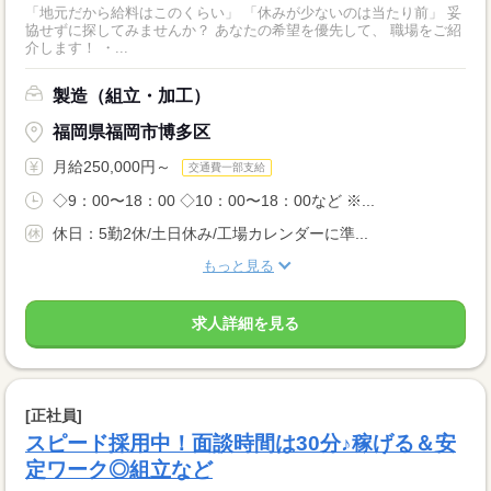
「地元だから給料はこのくらい」 「休みが少ないのは当たり前」 妥
協せずに探してみませんか？ あなたの希望を優先して、 職場をご紹
介します！ ・...
製造（組立・加工）
福岡県福岡市博多区
月給250,000円～
交通費一部支給
◇9：00〜18：00 ◇10：00〜18：00など ※...
休日：5勤2休/土日休み/工場カレンダーに準...
もっと見る
求人詳細を見る
[正社員]
スピード採用中！面談時間は30分♪稼げる＆安
定ワーク◎組立など