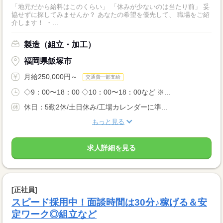
「地元だから給料はこのくらい」 「休みが少ないのは当たり前」 妥
協せずに探してみませんか？ あなたの希望を優先して、 職場をご紹
介します！ ・...
製造（組立・加工）
福岡県飯塚市
月給250,000円～
交通費一部支給
◇9：00〜18：00 ◇10：00〜18：00など ※...
休日：5勤2休/土日休み/工場カレンダーに準...
もっと見る
求人詳細を見る
[正社員]
スピード採用中！面談時間は30分♪稼げる＆安
定ワーク◎組立など