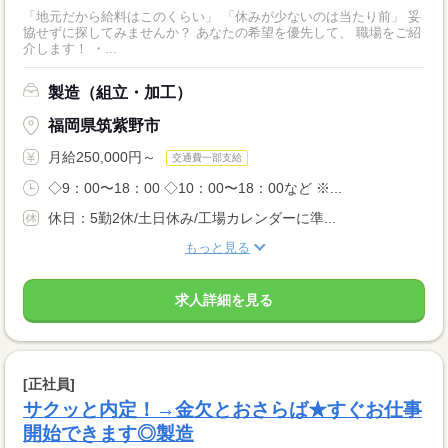
「地元だから給料はこのくらい」 「休みが少ないのは当たり前」 妥
協せずに探してみませんか？ あなたの希望を優先して、 職場をご紹
介します！ ・...
製造（組立・加工）
福岡県筑紫野市
月給250,000円～
交通費一部支給
◇9：00〜18：00 ◇10：00〜18：00など ※...
休日：5勤2休/土日休み/工場カレンダーに準...
もっと見る
求人詳細を見る
[正社員]
サクッと内定！→金欠とおさらば★すぐお仕事
開始できます◎製造