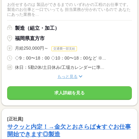
お任せするのは 製品ができるまでの いずれかの工程のお仕事です。
製造のお仕事と一口でいっても 担当業務が分かれているので あなた
にあった業務を...
製造（組立・加工）
福岡県直方市
月給250,000円～
交通費一部支給
◇9：00〜18：00 ◇10：00〜18：00など ※...
休日：5勤2休/土日休み/工場カレンダーに準...
もっと見る
求人詳細を見る
[正社員]
サクッと内定！→金欠とおさらば★すぐお仕事
開始できます◎製造