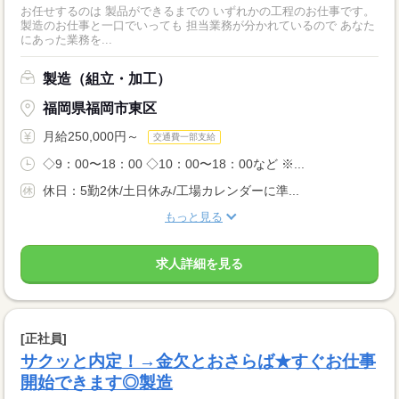
お任せするのは 製品ができるまでの いずれかの工程のお仕事です。
製造のお仕事と一口でいっても 担当業務が分かれているので あなた
にあった業務を...
製造（組立・加工）
福岡県福岡市東区
月給250,000円～
交通費一部支給
◇9：00〜18：00 ◇10：00〜18：00など ※...
休日：5勤2休/土日休み/工場カレンダーに準...
もっと見る
求人詳細を見る
[正社員]
サクッと内定！→金欠とおさらば★すぐお仕事
開始できます◎製造