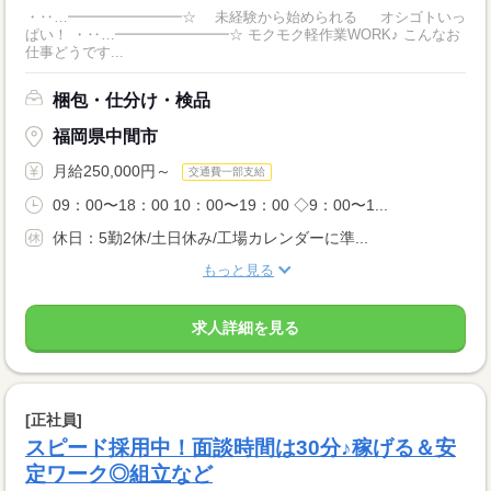
・‥…━━━━━━━━☆ 未経験から始められる オシゴトいっ
ぱい！ ・‥…━━━━━━━━☆ モクモク軽作業WORK♪ こんなお
仕事どうです...
梱包・仕分け・検品
福岡県中間市
月給250,000円～
交通費一部支給
09：00〜18：00 10：00〜19：00 ◇9：00〜1...
休日：5勤2休/土日休み/工場カレンダーに準...
もっと見る
求人詳細を見る
[正社員]
スピード採用中！面談時間は30分♪稼げる＆安
定ワーク◎組立など