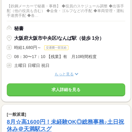
【鉄鋼メーカーで秘書・事務】 ◆役員のスケジュール調整 ◆出張手
配（他の役員も含む） ◆会食・ゴルフなどの手配 ◆車両管理・運転
手連携手配 ◆各...
秘書
大阪府大阪市中央区/なんば駅（徒歩 1分）
時給1,680円～
交通費一部支給
08：30〜17：10 【残業】有 月10時間程度
土曜日 日曜日 祝日
もっと見る
求人詳細を見る
[一般派遣]
8月☆高1600円！未経験OK◎総務事務♪土日祝
休み＠天満駅スグ