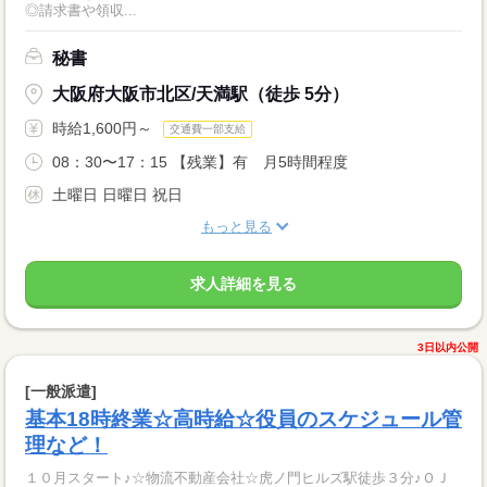
◎請求書や領収...
秘書
大阪府大阪市北区/天満駅（徒歩 5分）
時給1,600円～
交通費一部支給
08：30〜17：15 【残業】有 月5時間程度
土曜日 日曜日 祝日
もっと見る
求人詳細を見る
3日以内公開
[一般派遣]
基本18時終業☆高時給☆役員のスケジュール管
理など！
１０月スタート♪☆物流不動産会社☆虎ノ門ヒルズ駅徒歩３分♪ＯＪ