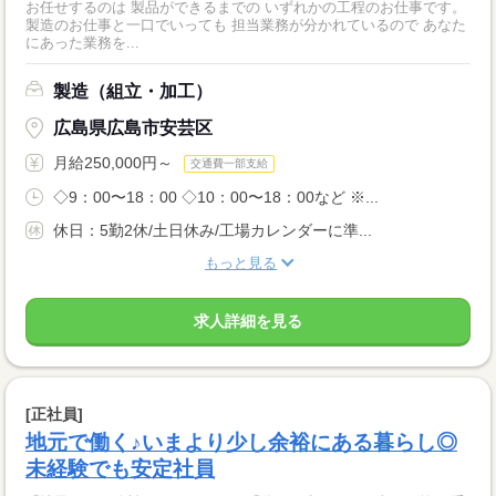
お任せするのは 製品ができるまでの いずれかの工程のお仕事です。
製造のお仕事と一口でいっても 担当業務が分かれているので あなた
にあった業務を...
製造（組立・加工）
広島県広島市安芸区
月給250,000円～
交通費一部支給
◇9：00〜18：00 ◇10：00〜18：00など ※...
休日：5勤2休/土日休み/工場カレンダーに準...
もっと見る
求人詳細を見る
[正社員]
地元で働く♪いまより少し余裕にある暮らし◎
未経験でも安定社員