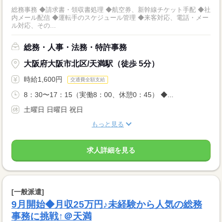
総務事務 ◆請求書・領収書処理 ◆航空券、新幹線チケット手配 ◆社
内メール配信 ◆運転手のスケジュール管理 ◆来客対応、電話・メー
ル対応、その...
総務・人事・法務・特許事務
大阪府大阪市北区/天満駅（徒歩 5分）
時給1,600円
交通費全額支給
8：30〜17：15（実働8：00、休憩0：45） ◆...
土曜日 日曜日 祝日
もっと見る
求人詳細を見る
[一般派遣]
9月開始◆月収25万円♪未経験から人気の総務
事務に挑戦↑＠天満