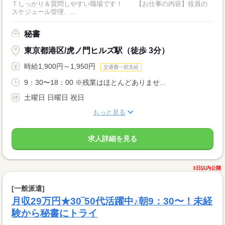
Ｔしっかり＆質問しやすい職場です！ 【お仕事の内容】役員の
スケジュール管理、...
秘書
東京都港区/虎ノ門ヒルズ駅（徒歩 3分）
時給1,900円～1,950円
交通費一部支給
9：30〜18：00 ※残業はほとんどありませ...
土曜日 日曜日 祝日
もっと見る
求人詳細を見る
3日以内公開
[一般派遣]
月収29万円★30‾50代活躍中♪朝9：30〜！未経
験から秘書にトライ