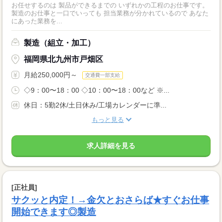
お任せするのは 製品ができるまでの いずれかの工程のお仕事です。
製造のお仕事と一口でいっても 担当業務が分かれているので あなた
にあった業務を...
製造（組立・加工）
福岡県北九州市戸畑区
月給250,000円～
交通費一部支給
◇9：00〜18：00 ◇10：00〜18：00など ※...
休日：5勤2休/土日休み/工場カレンダーに準...
もっと見る
求人詳細を見る
[正社員]
サクッと内定！→金欠とおさらば★すぐお仕事
開始できます◎製造