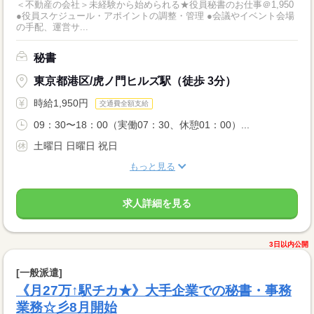
＜不動産の会社＞未経験から始められる★役員秘書のお仕事＠1,950
●役員スケジュール・アポイントの調整・管理 ●会議やイベント会場
の手配、運営サ...
秘書
東京都港区/虎ノ門ヒルズ駅（徒歩 3分）
時給1,950円
交通費全額支給
09：30〜18：00（実働07：30、休憩01：00）...
土曜日 日曜日 祝日
もっと見る
求人詳細を見る
3日以内公開
[一般派遣]
《月27万↑駅チカ★》大手企業での秘書・事務
業務☆彡8月開始