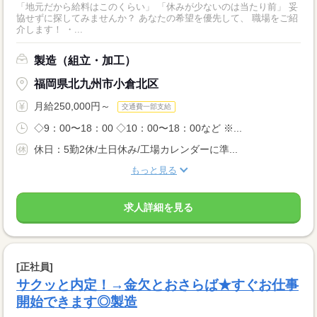
「地元だから給料はこのくらい」 「休みが少ないのは当たり前」 妥
協せずに探してみませんか？ あなたの希望を優先して、 職場をご紹
介します！ ・...
製造（組立・加工）
福岡県北九州市小倉北区
月給250,000円～
交通費一部支給
◇9：00〜18：00 ◇10：00〜18：00など ※...
休日：5勤2休/土日休み/工場カレンダーに準...
もっと見る
求人詳細を見る
[正社員]
サクッと内定！→金欠とおさらば★すぐお仕事
開始できます◎製造