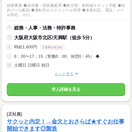
総務事務 ◆請求書・領収書処理 ◆航空券、新幹線チケット手配 ◆社
内メール配信 ◆運転手のスケジュール管理 ◆来客対応、電話・メー
ル対応、その...
総務・人事・法務・特許事務
大阪府大阪市北区/天満駅（徒歩 5分）
時給1,600円
交通費全額支給
8：30〜17：15（実働8：00、休憩0：45） ◆...
土曜日 日曜日 祝日
もっと見る
求人詳細を見る
[正社員]
サクッと内定！→金欠とおさらば★すぐお仕事
開始できます◎製造