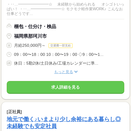
・‥…━━━━━━━━☆ 未経験から始められる オシゴトいっ
ぱい！ ・‥…━━━━━━━━☆ モクモク軽作業WORK♪ こんなお
仕事どうです...
梱包・仕分け・検品
福岡県那珂川市
月給250,000円～
交通費一部支給
09：00〜18：00 10：00〜19：00 ◇9：00〜1...
休日：5勤2休/土日休み/工場カレンダーに準...
もっと見る
求人詳細を見る
[正社員]
地元で働く♪いまより少し余裕にある暮らし◎
未経験でも安定社員