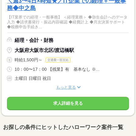
＼週3〜4日×時短★／IT企業での経理＋一般事
務◆中之島
【IT業界での経理・一般事務】 ＜経理業務＞ ◆弥生会計へのデータ
入力 ◆請求書発行・振込内容確認 ◆経費計上 ◆月次決算サポート
◆税務申告手続き...
経理・会計・財務
大阪府大阪市北区/渡辺橋駅
時給1,500円～
交通費一部支給
10：00〜17：00 【残業】有 基本なし ※...
土曜日 日曜日 祝日
もっと見る
求人詳細を見る
お探しの条件にヒットしたハローワーク案件一覧