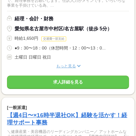
で、経理事務をお願いします。仕訳入力がメインです。いろいろな
事業を手掛けている為、...
経理・会計・財務
愛知県名古屋市中村区/名古屋駅（徒歩 5分）
時給1,650円
交通費一部支給
●9：30〜18：00（休憩時間・12：00〜13：0...
土曜日 日曜日 祝日
もっと見る
求人詳細を見る
[一般派遣]
【週4日〜×16時半退社OK】経験を活かす！経
理サポート事務
＼健康産業・美容機器のリーディングカンパニー／ アットホームな