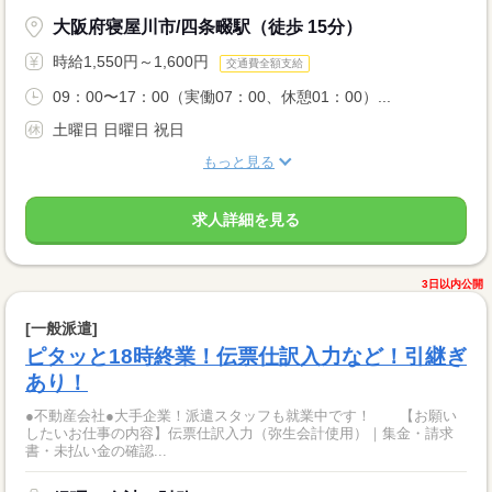
大阪府寝屋川市/四条畷駅（徒歩 15分）
時給1,550円～1,600円
交通費全額支給
09：00〜17：00（実働07：00、休憩01：00）...
土曜日 日曜日 祝日
もっと見る
求人詳細を見る
3日以内公開
[一般派遣]
ピタッと18時終業！伝票仕訳入力など！引継ぎ
あり！
●不動産会社●大手企業！派遣スタッフも就業中です！ 【お願い
したいお仕事の内容】伝票仕訳入力（弥生会計使用）｜集金・請求
書・未払い金の確認...