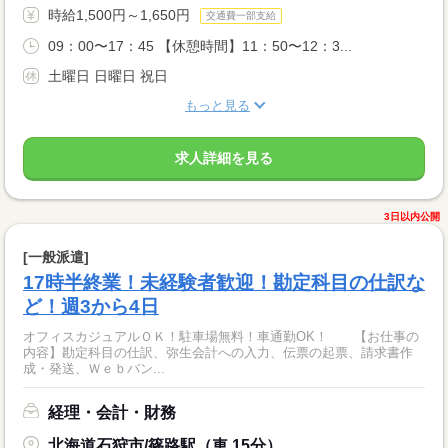
時給1,500円～1,650円
交通費一部支給
09：00〜17：45 【休憩時間】11：50〜12：3...
土曜日 日曜日 祝日
もっと見る
求人詳細を見る
3日以内公開
[一般派遣]
17時半終業！未経験者歓迎！勘定科目の仕訳な
ど！週3から4日
オフィスカジュアルＯＫ！駐車場無料！車通勤OK！ 【お仕事の
内容】勘定科目の仕訳、弥生会計への入力、伝票の起票、請求書作
成・発送、Ｗｅｂバン...
経理・会計・財務
北海道石狩市/篠路駅（車 15分）