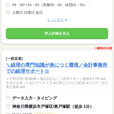
09：00〜18：00（実働08：00、休憩01：00）...
土曜日 日曜日 祝日
もっと見る
求人詳細を見る
1週間以内公開
[一般派遣]
＼経理の専門知識が身につく環境／会計事務所
での経理サポート☆
≪17時定時×週4勤務≫電話対応なし！経理サポート事務＠1700 ●弥
生会計を使った会計データ入力 ●伝票などの入力処理 ●入力データの
集計業務 ●税...
データ入力・タイピング
神奈川県横浜市戸塚区/東戸塚駅（徒歩 1分）