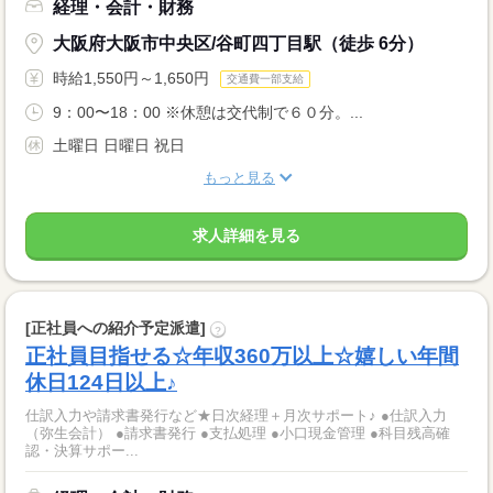
経理・会計・財務
大阪府大阪市中央区/谷町四丁目駅（徒歩 6分）
時給1,550円～1,650円
交通費一部支給
9：00〜18：00 ※休憩は交代制で６０分。...
土曜日 日曜日 祝日
もっと見る
求人詳細を見る
[正社員への紹介予定派遣]
?
正社員目指せる☆年収360万以上☆嬉しい年間
休日124日以上♪
仕訳入力や請求書発行など★日次経理＋月次サポート♪ ●仕訳入力
（弥生会計） ●請求書発行 ●支払処理 ●小口現金管理 ●科目残高確
認・決算サポー...