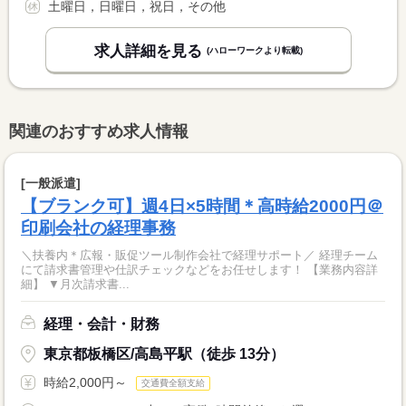
土曜日，日曜日，祝日，その他
求人詳細を見る
(ハローワークより転載)
関連のおすすめ求人情報
[一般派遣]
【ブランク可】週4日×5時間＊高時給2000円＠
印刷会社の経理事務
＼扶養内＊広報・販促ツール制作会社で経理サポート／ 経理チーム
にて請求書管理や仕訳チェックなどをお任せします！ 【業務内容詳
細】 ▼月次請求書...
経理・会計・財務
東京都板橋区/高島平駅（徒歩 13分）
時給2,000円～
交通費全額支給