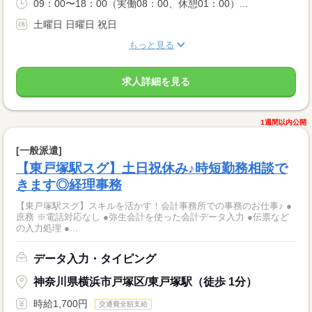
09：00〜18：00（実働08：00、休憩01：00）...
土曜日 日曜日 祝日
もっと見る
求人詳細を見る
1週間以内公開
[一般派遣]
【東戸塚駅スグ】土日祝休み♪時短勤務相談で
きます◎経理事務
【東戸塚駅スグ】スキルを活かす！会計事務所での事務のお仕事♪ ●
庶務 ※電話対応なし ●弥生会計を使った会計データ入力 ●伝票など
の入力処理 ●...
データ入力・タイピング
神奈川県横浜市戸塚区/東戸塚駅（徒歩 1分）
時給1,700円
交通費全額支給