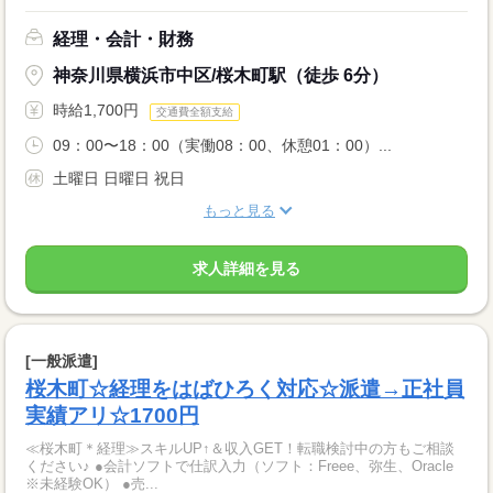
経理・会計・財務
神奈川県横浜市中区/桜木町駅（徒歩 6分）
時給1,700円
交通費全額支給
09：00〜18：00（実働08：00、休憩01：00）...
土曜日 日曜日 祝日
もっと見る
求人詳細を見る
[一般派遣]
桜木町☆経理をはばひろく対応☆派遣→正社員
実績アリ☆1700円
≪桜木町＊経理≫スキルUP↑＆収入GET！転職検討中の方もご相談
ください♪ ●会計ソフトで仕訳入力（ソフト：Freee、弥生、Oracle
※未経験OK） ●売...