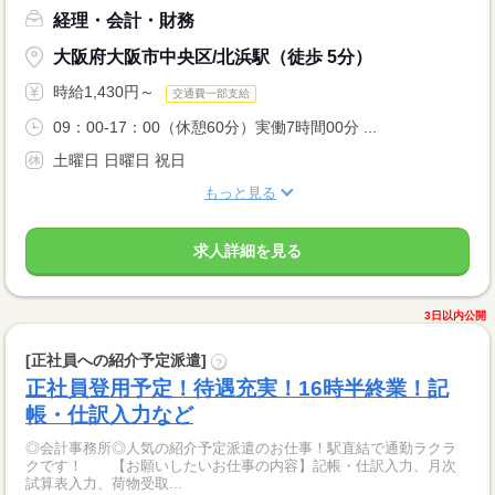
経理・会計・財務
大阪府大阪市中央区/北浜駅（徒歩 5分）
時給1,430円～
交通費一部支給
09：00-17：00（休憩60分）実働7時間00分 ...
土曜日 日曜日 祝日
もっと見る
求人詳細を見る
3日以内公開
[正社員への紹介予定派遣]
?
正社員登用予定！待遇充実！16時半終業！記
帳・仕訳入力など
◎会計事務所◎人気の紹介予定派遣のお仕事！駅直結で通勤ラクラ
クです！ 【お願いしたいお仕事の内容】記帳・仕訳入力、月次
試算表入力、荷物受取...