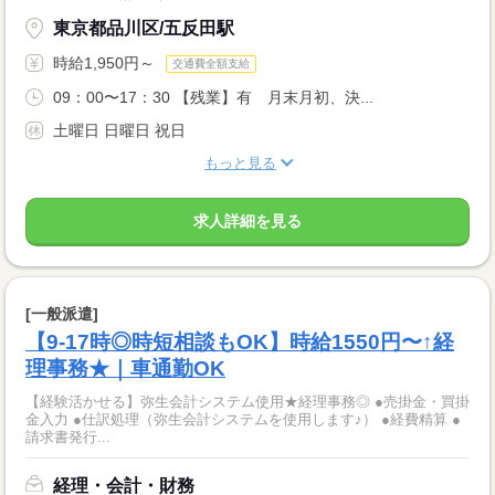
東京都品川区/五反田駅
時給1,950円～
交通費全額支給
09：00〜17：30 【残業】有 月末月初、決...
土曜日 日曜日 祝日
もっと見る
求人詳細を見る
[一般派遣]
【9-17時◎時短相談もOK】時給1550円〜↑経
理事務★｜車通勤OK
【経験活かせる】弥生会計システム使用★経理事務◎ ●売掛金・買掛
金入力 ●仕訳処理（弥生会計システムを使用します♪） ●経費精算 ●
請求書発行...
経理・会計・財務