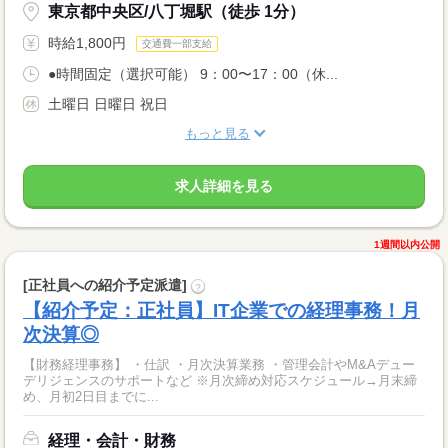
東京都中央区/八丁堀駅（徒歩 1分）
時給1,800円
交通費一部支給
●時間固定（選択可能） 9：00〜17：00（休...
土曜日 日曜日 祝日
もっと見る
求人詳細を見る
1週間以内公開
[正社員への紹介予定派遣]
?
【紹介予定：正社員】IT企業での経理事務！月
次決算◎
【財務経理事務】 ・仕訳 ・月次決算業務 ・管理会計やM&Aデュー
デリジェンスのサポートなど ※月次締め対応スケジュール→月末締
め、月初2日目までに...
経理・会計・財務