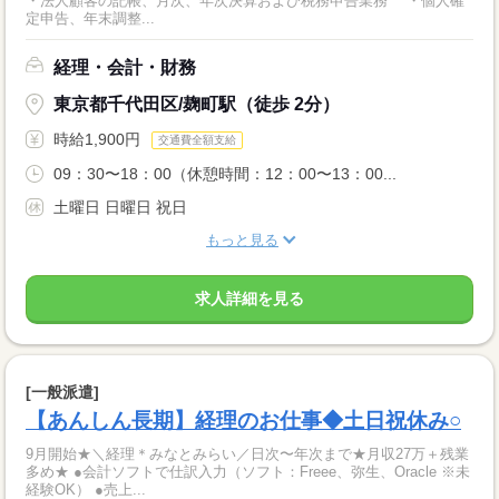
・法人顧客の記帳、月次、年次決算および税務申告業務 ・個人確
定申告、年末調整...
経理・会計・財務
東京都千代田区/麹町駅（徒歩 2分）
時給1,900円
交通費全額支給
09：30〜18：00（休憩時間：12：00〜13：00...
土曜日 日曜日 祝日
もっと見る
求人詳細を見る
[一般派遣]
【あんしん長期】経理のお仕事◆土日祝休み○
9月開始★＼経理＊みなとみらい／日次〜年次まで★月収27万＋残業
多め★ ●会計ソフトで仕訳入力（ソフト：Freee、弥生、Oracle ※未
経験OK） ●売上...