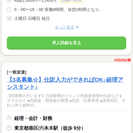
時給1,800円～2,000円
交通費一部支給
9：00〜18：00 実働8時間、休憩1時間となり...
土曜日 日曜日 祝日
もっと見る
求人詳細を見る
3日以内公開
[一般派遣]
【3名募集☆】仕訳入力ができればOK♪経理ア
シスタント♪
【同業務の方います】日次経理がメイン☆売掛金管理や仕訳などを
オマカセ☆ ●売掛金・買掛金の管理 ●仕訳・伝票管理 ●決算対応、そ
れに伴う資料の...
経理・会計・財務
東京都港区/六本木駅（徒歩 9分）