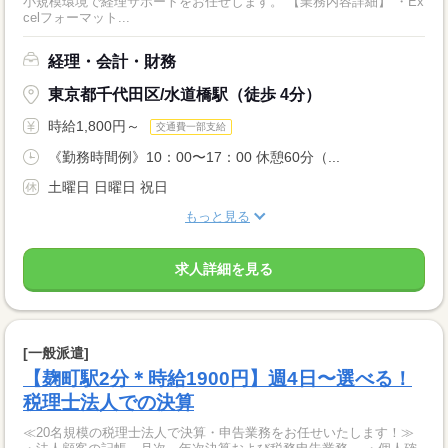
小規模環境で経理サポートをお任せします。 【業務内容詳細】 ・Ex
celフォーマット...
経理・会計・財務
東京都千代田区/水道橋駅（徒歩 4分）
時給1,800円～
交通費一部支給
《勤務時間例》10：00〜17：00 休憩60分（...
土曜日 日曜日 祝日
もっと見る
求人詳細を見る
[一般派遣]
【麹町駅2分＊時給1900円】週4日〜選べる！
税理士法人での決算
≪20名規模の税理士法人で決算・申告業務をお任せいたします！≫