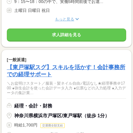
9：15〜18：00の中で、実働5時間前後でお選...
土曜日 日曜日 祝日
もっと見る
求人詳細を見る
[一般派遣]
【東戸塚駅スグ】スキルを活かす！会計事務所
での経理サポート
＼お盆明けスタート／服装・髪ネイル自由♪電話なし★経理事務＠17
00 ●弥生会計を使った会計データ入力 ●伝票などの入力処理 ●入力デ
ータの集計業...
経理・会計・財務
神奈川県横浜市戸塚区/東戸塚駅（徒歩 1分）
時給1,700円
交通費全額支給