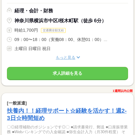
経理・会計・財務
神奈川県横浜市中区/桜木町駅（徒歩 6分）
時給1,700円
交通費全額支給
09：00〜18：00（実働08：00、休憩01：00）...
土曜日 日曜日 祝日
もっと見る
求人詳細を見る
1週間以内公開
[一般派遣]
扶養内！！経理サポート☆経験を活かす！週2-
3日☆時間短め
〇◎経理補助のポジションです◎〇 ■請求書発行、郵送 ■口座振替業
務 ■Webバンキングでの入金確認 ■弥生会計入力（月30件程度） そ