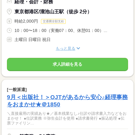
経理・会計・財務
東京都港区/溜池山王駅（徒歩 2分）
時給2,000円
交通費全額支給
10：00〜18：00（実働07：00、休憩01：00）...
土曜日 日曜日 祝日
もっと見る
求人詳細を見る
[一般派遣]
9月＜出版社！＞OJTがあるから安心♪経理事務
をおまかせ★＠1850
＼直接雇用の実績あり★／基本残業なし♪仕訳や請求書入力などをお
まかせ！ ●仕訳業務 ※弥生会計を使用 ●請求書発行 ●振込処理 ●伝
票ファイリン...