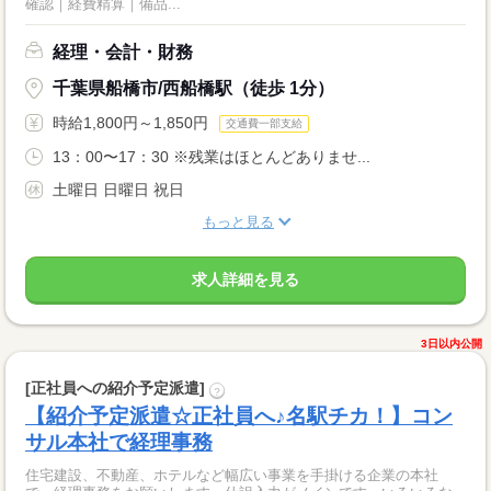
確認｜経費精算｜備品...
経理・会計・財務
千葉県船橋市/西船橋駅（徒歩 1分）
時給1,800円～1,850円
交通費一部支給
13：00〜17：30 ※残業はほとんどありませ...
土曜日 日曜日 祝日
もっと見る
求人詳細を見る
3日以内公開
[正社員への紹介予定派遣]
?
【紹介予定派遣☆正社員へ♪名駅チカ！】コン
サル本社で経理事務
住宅建設、不動産、ホテルなど幅広い事業を手掛ける企業の本社