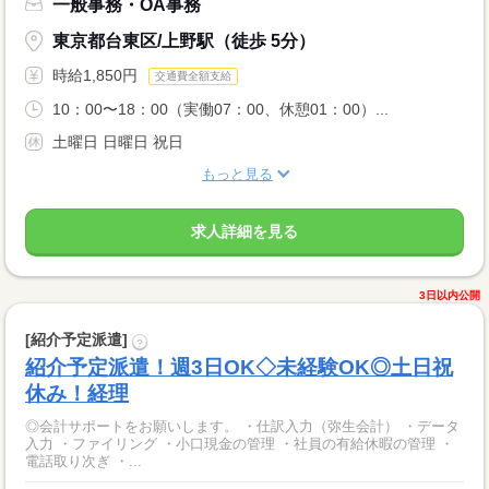
一般事務・OA事務
東京都台東区/上野駅（徒歩 5分）
時給1,850円
交通費全額支給
10：00〜18：00（実働07：00、休憩01：00）...
土曜日 日曜日 祝日
もっと見る
求人詳細を見る
3日以内公開
[紹介予定派遣]
?
紹介予定派遣！週3日OK◇未経験OK◎土日祝
休み！経理
◎会計サポートをお願いします。 ・仕訳入力（弥生会計） ・データ
入力 ・ファイリング ・小口現金の管理 ・社員の有給休暇の管理 ・
電話取り次ぎ ・...