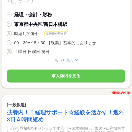
の他、ファイリ...
経理・会計・財務
東京都中央区/新日本橋駅
時給1,700円～
交通費全額支給
09：30〜15：30 【残業】基本的にありませ...
土曜日 日曜日 祝日
もっと見る
求人詳細を見る
1週間以内公開
[一般派遣]
扶養内！！経理サポート☆経験を活かす！週2-
3日☆時間短め
〇◎経理補助のポジションです◎〇 ■請求書発行、郵送 ■口座振替業