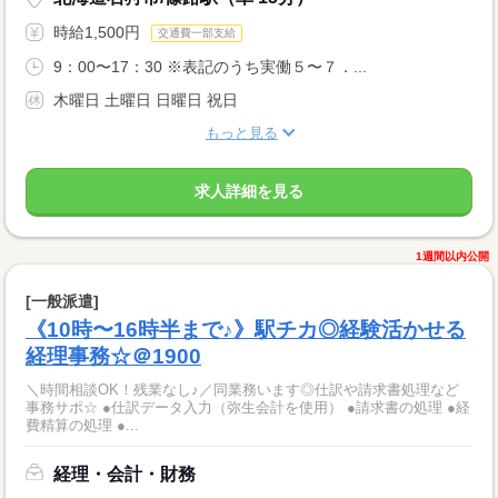
時給1,500円
交通費一部支給
9：00〜17：30 ※表記のうち実働５〜７．...
木曜日 土曜日 日曜日 祝日
もっと見る
求人詳細を見る
1週間以内公開
[一般派遣]
《10時〜16時半まで♪》駅チカ◎経験活かせる
経理事務☆＠1900
＼時間相談OK！残業なし♪／同業務います◎仕訳や請求書処理など
事務サポ☆ ●仕訳データ入力（弥生会計を使用） ●請求書の処理 ●経
費精算の処理 ●...
経理・会計・財務