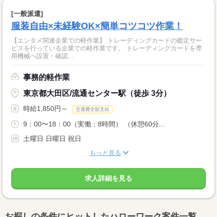
[一般派遣]
服装自由×未経験OK×簡単コツコツ作業！
【エンタメ関連企業での軽作業】 トレーディングカードの鑑定サー
ビスを行っている企業での軽作業です。 トレーディングカードを専
用機械へ設置・確認...
事務的軽作業
東京都大田区/流通センター駅（徒歩 3分）
時給1,850円～
交通費全額支給
9：00〜18：00（実働：8時間） （休憩60分...
土曜日 日曜日 祝日
もっと見る
求人詳細を見る
お探しの条件にヒットしたハローワーク案件一覧