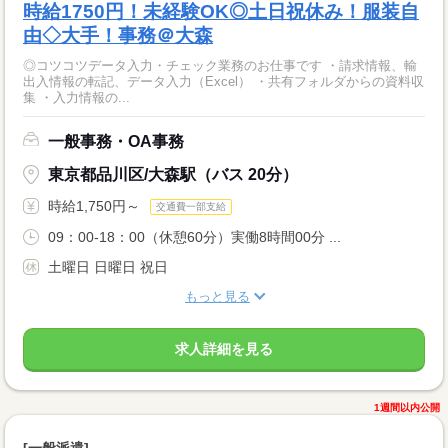
時給1750円！未経験OK◎土日祝休み！服装自
由◇大手！事務＠大森
◎コツコツデータ入力・チェック業務のお仕事です ・請求情報、輸
出入情報の転記、データ入力（Excel） ・共有フォルダからの資料収
集 ・入力情報の...
一般事務・OA事務
東京都品川区/大森駅（バス 20分）
時給1,750円～
交通費一部支給
09：00-18：00（休憩60分）実働8時間00分 ...
土曜日 日曜日 祝日
もっと見る
求人詳細を見る
1週間以内公開
[一般派遣]