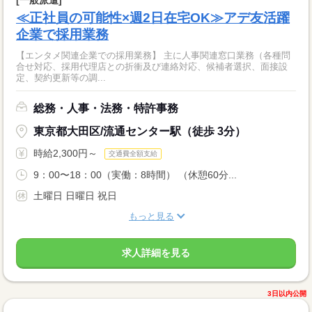
≪正社員の可能性×週2日在宅OK≫アデ友活躍
企業で採用業務
【エンタメ関連企業での採用業務】 主に人事関連窓口業務（各種問
合せ対応、採用代理店との折衝及び連絡対応、候補者選択、面接設
定、契約更新等の調...
総務・人事・法務・特許事務
東京都大田区/流通センター駅（徒歩 3分）
時給2,300円～
交通費全額支給
9：00〜18：00（実働：8時間） （休憩60分...
土曜日 日曜日 祝日
もっと見る
求人詳細を見る
3日以内公開