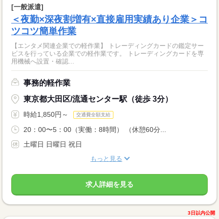
[一般派遣]
＜夜勤×深夜割増有×直接雇用実績あり企業＞コ
ツコツ簡単作業
【エンタメ関連企業での軽作業】 トレーディングカードの鑑定サー
ビスを行っている企業での軽作業です。 トレーディングカードを専
用機械へ設置・確認...
事務的軽作業
東京都大田区/流通センター駅（徒歩 3分）
時給1,850円～
交通費全額支給
20：00〜5：00（実働：8時間） （休憩60分...
土曜日 日曜日 祝日
もっと見る
求人詳細を見る
3日以内公開