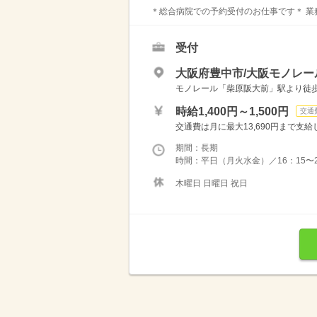
＊総合病院での予約受付のお仕事です＊ 業務
受付
大阪府豊中市/大阪モノレー
モノレール「柴原阪大前」駅より徒歩
時給1,400円～1,500円
交通
交通費は月に最大13,690円まで支給
期間：長期
時間：平日（月火水金）／16：15〜20
木曜日 日曜日 祝日