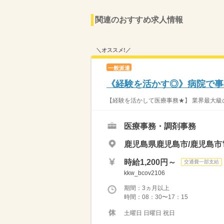
関連のおすすめ求人情報
＼オススメ!／
一般派遣
《経験を活かす◎》病院で事務
【経験を活かして医療事務★】 業界最大級の
医療事務・調剤事務
鹿児島県鹿児島市/鹿児島市
時給1,200円～
交通費一部支給
kkw_bcov2106
期間：3ヵ月以上
時間：08：30〜17：15
土曜日 日曜日 祝日