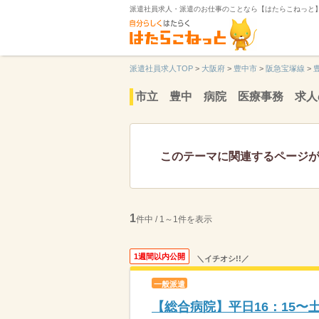
派遣社員求人・派遣のお仕事のことなら【はたらこねっと
派遣社員求人TOP
>
大阪府
>
豊中市
>
阪急宝塚線
>
市立 豊中 病院 医療事務 求人
このテーマに関連するページ
1
件中 / 1～1件を表示
1週間以内公開
＼イチオシ!!／
一般派遣
【総合病院】平日16：15〜