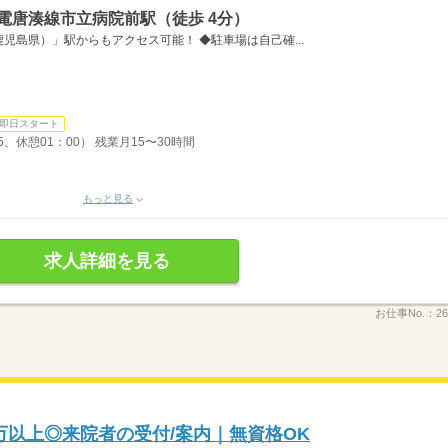
電唐湊線市立病院前駅（徒歩 4分）
児島県）」駅からもアクセス可能！ ◆駐車場は自己確...
即日スタート
5、休憩01：00） 残業月15〜30時間
もっと見る
求人詳細を見る
お仕事No.：
26
3万以上◎来院者の受付/案内｜無資格OK