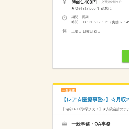
時給1,400円
交通費全額支給
月収例 217,000円+残業代
期間：長期
時間：08：30〜17：15（実働07：4
土曜日 日曜日 祝日
一般派遣
【レア☆医療事務♪】☆月収
【時給1400円×駅チカ！】★入院会計のポジ
一般事務・OA事務