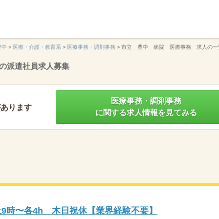
】
豊中
>
医療・介護・教育系
>
医療事務・調剤事務
>
市立 豊中 病院 医療事務 求人の一
の派遣社員求人募集
医療事務・調剤事務
があります
に関する求人情報を見てみる
土9時〜各4h 木日祝休【業界経験不要】