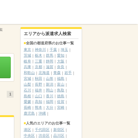
覧
エリアから派遣求人検索
全国の都道府県のお仕事一覧
東京
神奈川
千葉
埼玉
茨城
栃木
群馬
愛知
岐阜
三重
静岡
大阪
兵庫
京都
滋賀
奈良
和歌山
北海道
青森
岩手
宮城
秋田
山形
福島
山梨
長野
新潟
富山
石川
福井
岡山
鳥取
1
島根
山口
香川
徳島
愛媛
高知
福岡
佐賀
長崎
熊本
大分
宮崎
鹿児島
沖縄
人気のエリアのお仕事一覧
港区
千代田区
新宿区
中央区
渋谷区
品川区