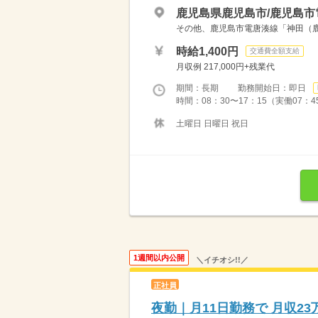
鹿児島県鹿児島市/鹿児島市
その他、鹿児島市電唐湊線「神田（鹿
時給1,400円
交通費全額支給
月収例 217,000円+残業代
期間：長期 勤務開始日：即日
時間：08：30〜17：15（実働07：4
土曜日 日曜日 祝日
1週間以内公開
＼イチオシ!!／
正社員
夜勤｜月11日勤務で 月収2