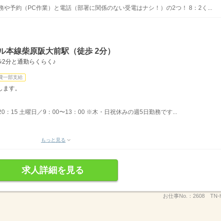
や予約（PC作業）と電話（部署に関係のない受電はナシ！）の2つ！ 8：2く...
ル本線柴原阪大前駅（徒歩 2分）
2分と通勤らくらく♪
費一部支給
します。
：15 土曜日／9：00〜13：00 ※木・日祝休みの週5日勤務です...
もっと見る
求人詳細を見る
お仕事No.：
2608 TN-h