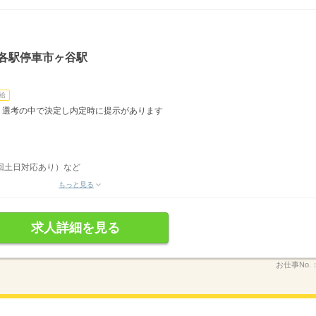
武各駅停車市ヶ谷駅
給
り 選考の中で決定し内定時に提示があります
3回土日対応あり）など
もっと見る
求人詳細を見る
お仕事No.