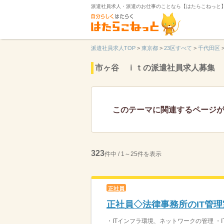
派遣社員求人・派遣のお仕事のことなら【はたらこねっと
派遣社員求人TOP
>
東京都
>
23区すべて
>
千代田区
市ヶ谷 ｉｔの派遣社員求人募集
このテーマに関連するページ
323
件中 / 1～25件を表示
正社員
正社員◇法律事務所のIT管
・ITインフラ環境、ネットワークの管理 ・