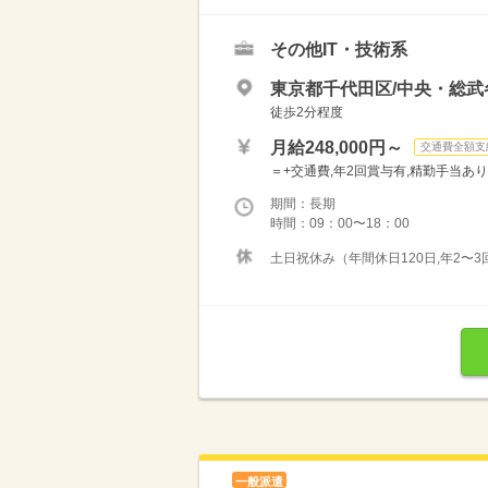
その他IT・技術系
東京都千代田区/中央・総
徒歩2分程度
月給248,000円～
交通費全額支
＝+交通費,年2回賞与有,精勤手当あ
期間：長期
時間：09：00〜18：00
土日祝休み（年間休日120日,年2〜
一般派遣