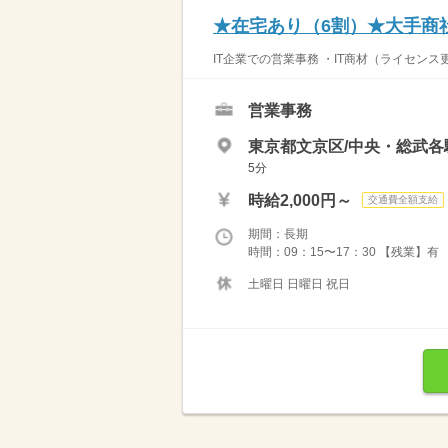
★在宅あり（6割）★大手商社
IT企業での営業事務 ・IT商材（ライセン
営業事務
東京都文京区/中央・総武
5分
時給2,000円～
交通費全額支給
期間：長期
時間：09：15〜17：30 【残業】
土曜日 日曜日 祝日