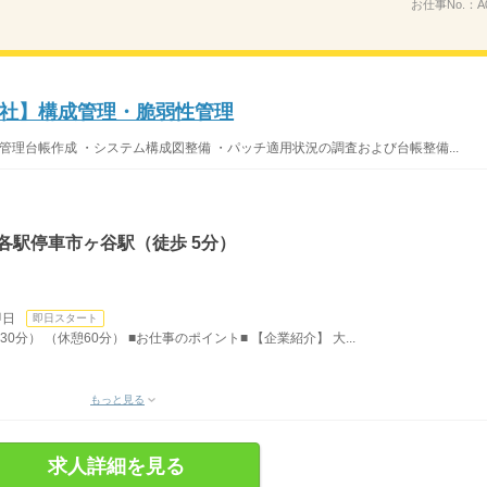
お仕事No.：
A
社】構成管理・脆弱性管理
管理台帳作成 ・システム構成図整備 ・パッチ適用状況の調査および台帳整備...
各駅停車市ヶ谷駅（徒歩 5分）
即日
即日スタート
30分） （休憩60分） ■お仕事のポイント■ 【企業紹介】 大...
もっと見る
求人詳細を見る