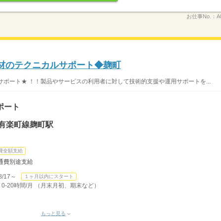
お仕事No.：
A
T商材のテクニカルサポート◆麹町
サポート★ ！！製品やサービスの利用者に対して技術的支援や運用サポートを...
ポート
ロ有楽町線麹町駅
費全額支給
通費別途支給
/17～
１ヶ月以内にスタート
 0-20時間/月 （月末月初、期末など）
もっと見る