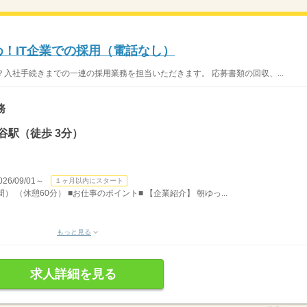
め！IT企業での採用（電話なし）
？入社手続きまでの一連の採用業務を担当いただきます。 応募書類の回収、...
務
谷駅（徒歩 3分）
/09/01～
１ヶ月以内にスタート
間） （休憩60分） ■お仕事のポイント■ 【企業紹介】 朝ゆっ...
もっと見る
求人詳細を見る