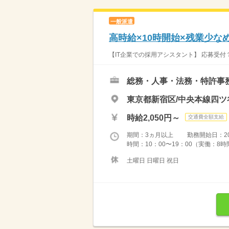
一般派遣
高時給×10時開始×残業少な
【IT企業での採用アシスタント】 応募受付
総務・人事・法務・特許事
東京都新宿区/中央本線四ツ
時給2,050円～
交通費全額支給
期間：3ヵ月以上 勤務開始日：2026
時間：10：00〜19：00（実働：8時
土曜日 日曜日 祝日