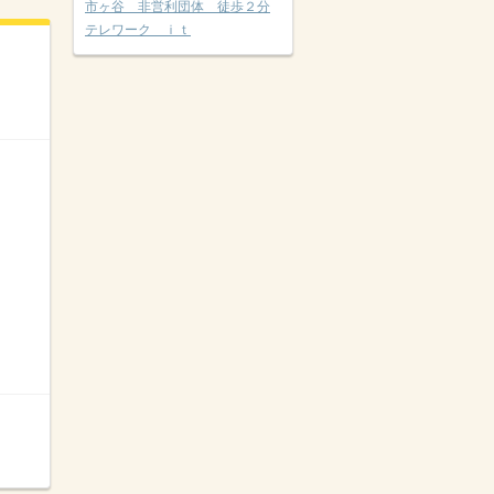
市ヶ谷 非営利団体 徒歩２分
テレワーク ｉｔ