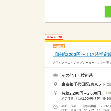
3日以内公開
一般派遣
【時給2200円〜！17時半
大手システムインテグレーターでのお仕事で
その他IT・技術系
東京都千代田区/東京メトロ
時給2,200円～2,600円
交通
想定月収：時給2,200円×7.5時間×2
期間：長期 勤務開始日：2026/08
時間：早番）8：30〜17：30、遅番）