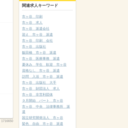
関連求人キーワード
市ヶ谷 印刷
市ヶ谷 求人
市ヶ谷 派遣会社
迎え 市ヶ谷 派遣
市ヶ谷 印刷 会社
市ヶ谷 出版社
飯田橋 市ヶ谷 派遣
市ヶ谷 医療事務 派遣
夏休み 学生 歓迎 市ヶ谷
資格なし 市ヶ谷 派遣
訪問 入浴 市ヶ谷 派遣
市ヶ谷 出版社 大手
市ヶ谷 財団法人 求人
市ヶ谷 非営利団体
９月開始 パート 市ヶ谷
市ヶ谷 中央 法律事務所 派
遣
国立研究開発法人 市ヶ谷
：
1716650
髪色 自由 市ヶ谷 派遣