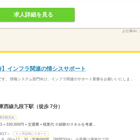
求人詳細を見る
お仕事No.
定時】インフラ関連の情シスサポート
す。 情報システム部門向け、インフラ関連のサポート業務をお願いいたしま...
東西線九段下駅（徒歩 7分）
費全額支給
0日＝330,000円＋交通費＋残業代 ※経験やスキルを考慮...
/17～
１ヶ月以内にスタート
9：00〜17：30（実働8時間、7時間30分） ※早番は週単位で交...