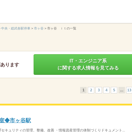
】
>
中央・総武各駅停車
>
市ヶ谷
>
市ヶ谷 ｉｔの一覧
IT・エンジニア系
があります
に関する求人情報を見てみる
1
2
3
4
5
…
13
理室◆市ヶ谷駅
ITセキュリティの管理、整備、改善 ・情報資産管理の体制づくりドキュメント...