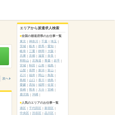
エリアから派遣求人検索
全国の都道府県のお仕事一覧
東京
神奈川
千葉
埼玉
茨城
栃木
群馬
愛知
岐阜
三重
静岡
大阪
兵庫
京都
滋賀
奈良
和歌山
北海道
青森
岩手
宮城
秋田
山形
福島
山梨
長野
新潟
富山
石川
福井
岡山
鳥取
次へ
島根
山口
香川
徳島
愛媛
高知
福岡
佐賀
長崎
熊本
大分
宮崎
鹿児島
沖縄
人気のエリアのお仕事一覧
港区
千代田区
新宿区
中央区
渋谷区
品川区