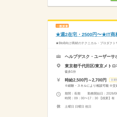
一般派遣
★週2在宅・2500円〜★I
★BtoB向け商材のテクニカル・プロダクト
ヘルプデスク・ユーザーサ
東京都千代田区/東京メト
徒歩1分
時給2,500円～2,700円
交通
※経験・スキルにより相談可能 ※交
期間：長期 勤務開始日：2026/08
時間：09：00〜17：30 【残業】有
土曜日 日曜日 祝日